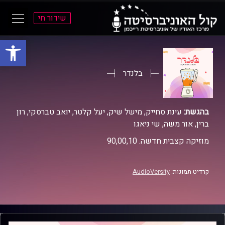
שידור חי
פתח סרגל
ל
ל
תוכן
תפריט
ראשי
ראשי
בלנדר
בהגשת:
עינת סחייק, מישל שיק, יעל קלטר, יואב טברסקי, רון
ברין, אור משה, שי ניאגו
מוזיקה קצבית חדשה. 90,00,10
קרדיט תמונות:
AudioVersity