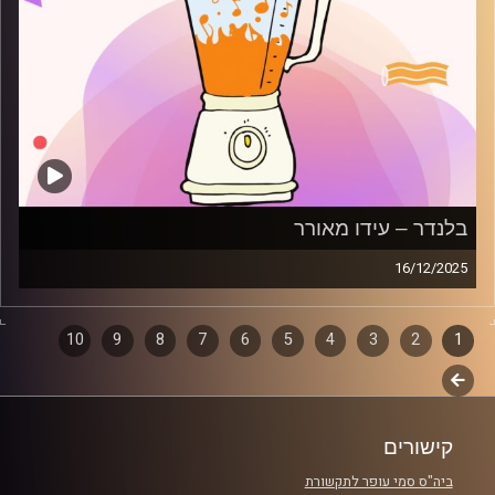
בלנדר – עידו מאורר
16/12/2025
מוזיקה קצבית חדשה עם עידו מאורר
1
2
דפדוף
3
4
5
6
7
8
9
10
קרדיט תמונות:
AudioVersity
לשלב
פרקים
הבא
קישורים
ביה"ס סמי עופר לתקשורת