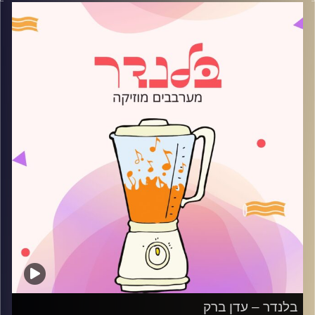
קרדיט תמונות:
AudioVersity
בלנדר – עדן ברק