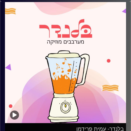
קרדיט תמונות:
AudioVersity
בלנדר- עמית פרידמן