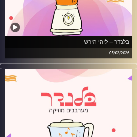
בלנדר – ליהי הירש
05/02/2026
מוזיקה רגועה לפתוח איתה את הבוקר בהגשת ליהי הירש
קרדיט תמונות:
AudioVersity