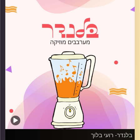
קרדיט תמונות:
AudioVersity
בלנדר- רועי בלוך