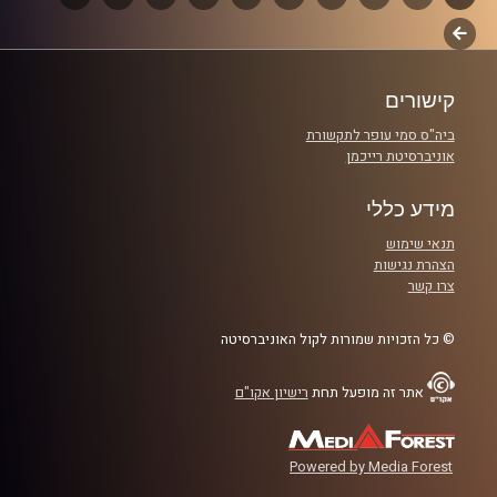
קרדיט תמונות:
AudioVersity
לשלב
פרקים
הבא
קישורים
ביה"ס סמי עופר לתקשורת
אוניברסיטת רייכמן
מידע כללי
תנאי שימוש
הצהרת נגישות
צרו קשר
© כל הזכויות שמורות לקול האוניברסיטה
אתר זה מופעל תחת
רישיון אקו"ם
Powered by Media Forest