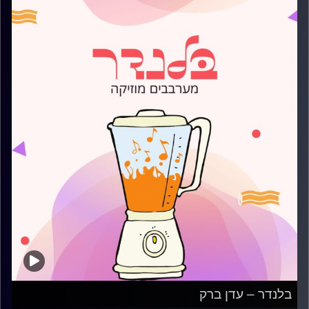
בלנדר – עדן ברק