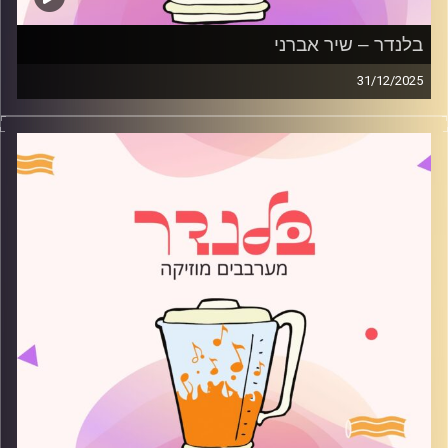
בלנדר – שיר אברני
31/12/2025
מוזיקה רגועה לפתוח איתה את הבוקר בהגשת שיר אברני
קרדיט תמונות:
AudioVersity