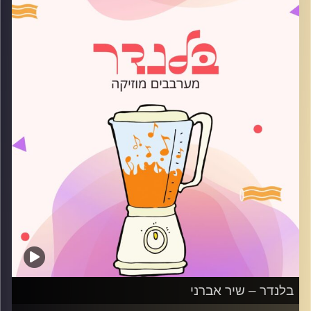
קרדיט תמונות:
AudioVersity
בלנדר – שיר אברני