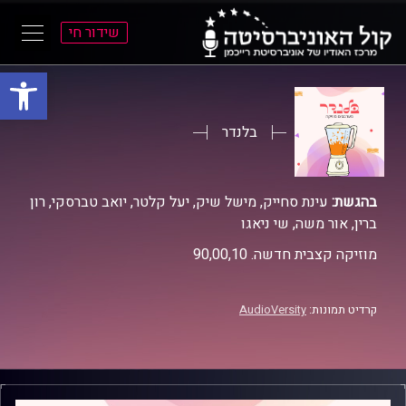
שידור חי
פתח סרגל
ל
ל
תוכן
תפריט
ראשי
ראשי
בלנדר
בהגשת:
עינת סחייק, מישל שיק, יעל קלטר, יואב טברסקי, רון
ברין, אור משה, שי ניאגו
מוזיקה קצבית חדשה. 90,00,10
קרדיט תמונות:
AudioVersity