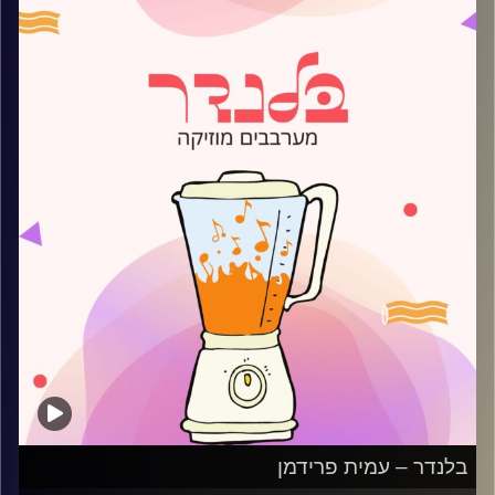
קרדיט תמונות:
AudioVersity
בלנדר – עמית פרידמן