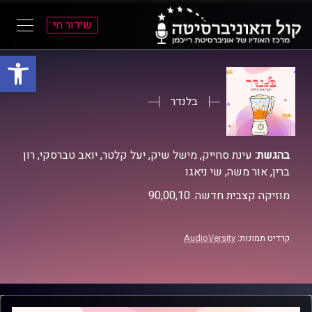
שידור חי
פתח סרגל
ל
ל
תוכן
תפריט
ראשי
ראשי
בלנדר
בהגשת:
עינת סחייק, מישל שיק, יעל קלטר, יואב טברסקי, רון
ברין, אור משה, שי ניאגו
מוזיקה קצבית חדשה. 90,00,10
קרדיט תמונות:
AudioVersity