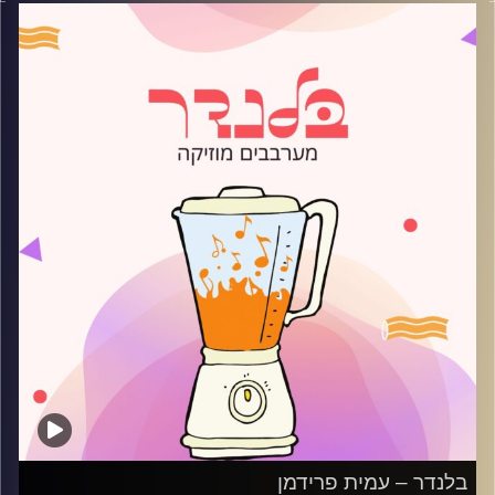
קרדיט תמונות:
AudioVersity
בלנדר – עמית פרידמן