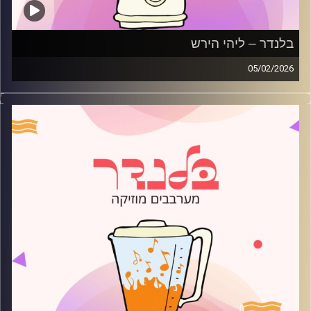
בלנדר – ליהי הירש
05/02/2026
מוזיקה רגועה לפתוח איתה את הבוקר בהגשת ליהי הירש
קרדיט תמונות:
AudioVersity