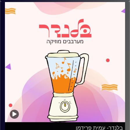
קרדיט תמונות:
AudioVersity
בלנדר- עמית פרידמן