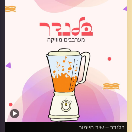
קרדיט תמונות:
AudioVersity
בלנדר – שיר חיימוב