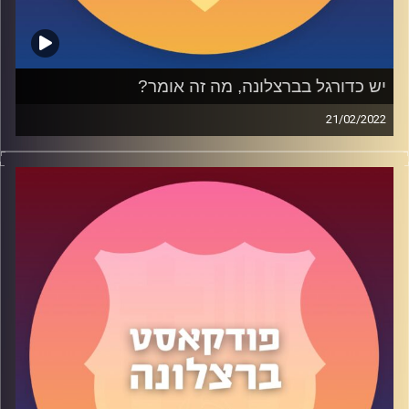
יש כדורגל בברצלונה, מה זה אומר?
21/02/2022
פרק לפנים עם הניצחון הגדול נגד ולנסיה, היכולת נגד נאפולי,
ביצועי השחקנים תחת צ'אבי וכמובן התשובות לשאלות שלכם,
הקהל האדיר שלנו.
משתתפים: יעוז, שי, תום ותומגיל.
קרדיט תמונות:
שי פל