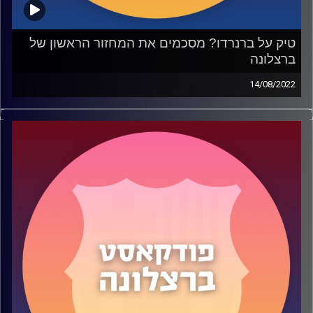
טיק על ברנרדו? מסכמים את המחזור הראשון של
ברצלונה
14/08/2022
בפרק 50 (
) של הפודקאסט עסקנו בהרחבה בתיקו הצונן
של בארסה בפתיחת הליגה. בעיית המגן הימני, הקישור,
הקיצוניים ופרנקי דה יונג.
דיברנו כמובן על המצב עם אובה וממפיס וגם על ברנרדו
סילבה ואיך בכלל בארסה יכולה להרשות לעצמה את הכוכב
הפורטוגלי.
האזנה נעימה