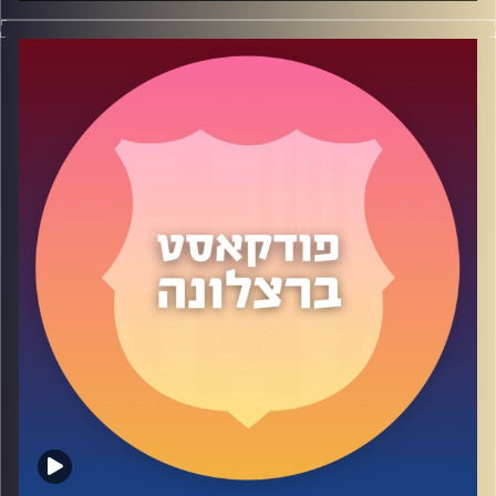
שעה וחמישים של תוכן ברסאי איכותי!
דיברנו עם אילן בכר על התקופה שלו בלה ליגה, החלפת
החולצה עם שחקן ברצלונה, התרבות הספרדית והפן המנטלי
אצל שחקני כדורגל.
בחלק השני של הפודקאסט קישקשנו על המעידה נגד
גלטסראיי והעלייה מול אוסאסונה.
וגם איך אפשר בלי רכש: כריסטיאנסן, מזרוואי וקסייה.
המצב עם הלאנד? האם לבנדובסקי יכול להגיע? סלאח? האם
יש תסריט בו ליאו מסי יכול לחזור?