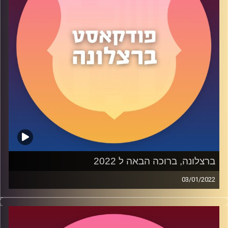
משתתפים: שי, יעוז וטום.
קרדיט תמונות:
שי פל
ברצלונה, ברוכה הבאה ל 2022
03/01/2022
התגעגעתם אז חזרנו
בפרק 35 של הפודקאסט שלנו
דיברנו על הניצחון האחרון במיורקה, השיפור הניכר במשחק
הקבוצתי תחת צ'אבי, תהיות על ריקי, מבט עמוק על פראן טורס