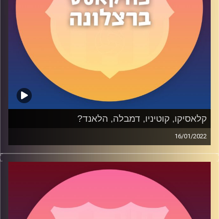
קרדיט תמונות:
שי פל
קלאסיקו, קוטיניו, דמבלה, הלאנד?
16/01/2022
בפרק 36 של הפודקאסט שלנו דיברנו על התחושות
האמביוולנטיות של הקלאסיקו בסופרקופה, מה עם המצב של
בוסקטס ודה יונג? עסקנו גם בפרידה (הזמנית?) מקוטיניו,
האבן בדרכי השתן אומטיטי, כאב הראש מדמבלה וכמובן
הפנטזיה אודות ארלינג הלאנד.