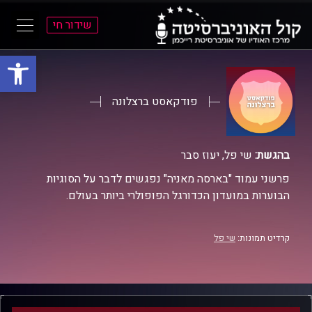
שידור חי
פתח סרגל
ל
ל
תוכן
תפריט
ראשי
ראשי
פודקאסט ברצלונה
בהגשת:
שי פל, יעוז סבר
פרשני עמוד "בארסה מאניה" נפגשים לדבר על הסוגיות
הבוערות במועדון הכדורגל הפופולרי ביותר בעולם.
קרדיט תמונות:
שי פל