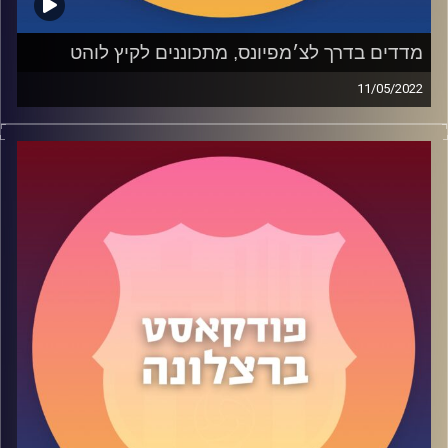
מדדים בדרך לצ׳מפיונס, מתכוננים לקיץ לוהט
11/05/2022
בפרק 45 דיברנו על הצליעה של בארסה בדרך למקום בליגת
האלופות עם הביקורת המוצדקת של צ'אבי. בחלק השני ענינו
על השאלות שלכם, המאזינים הנאמנים שלנו ודיברנו על פרנקי
דה יונג, הלאנד, לבנדובסקי, אלונסו, קסייה ועוד.
תהנו
קרדיט תמונות:
שי פל