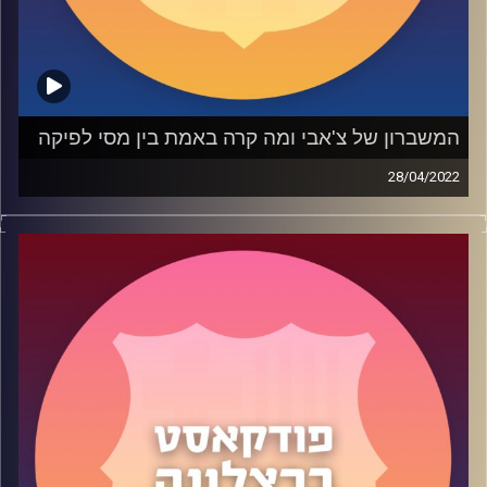
המשברון של צ'אבי ומה קרה באמת בין מסי לפיקה
28/04/2022
בפרק 44 של הפודקאסט שלנו עסקנו במשברון של צ'אבי
בברצלונה ומה אפשר לעשות כדי לפתור אותו. כמיטב המסורת
דיברנו גם על הסטטוס של הרכש האפשרי ובחלק האחרון שי
שיתף אותנו במה שקרה בין מסי לפיקה.
תהנו ️:)
קרדיט תמונות:
שי פל