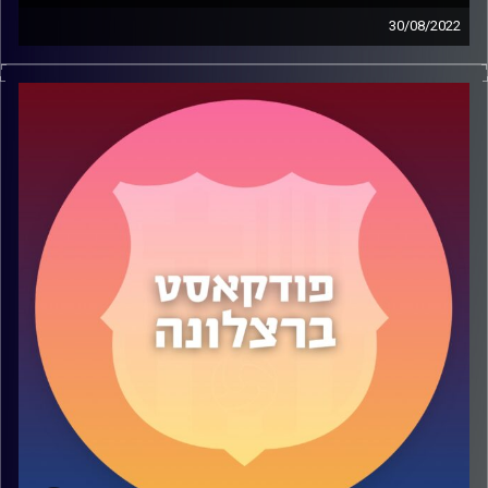
30/08/2022
בפרק 51 דיברנו על הדברים הטובים והפחות טובים ברביעיות
של הצ׳אבינטה. דיסקסנו על ההגרלה הקשה בליגת האלופות
ועסקנו בצלקת של פיגו שעדיין כואבת 22 שנים אחרי, במיוחד
אחרי הסרט החדש עליו בנטפליקס.
קרדיט תמונות:
שי פל