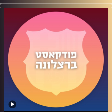
פודקאסט ברצלונה פרק 34: השבועיים הראשונים של צ'אבי
בברצלונה
בפרק 34 דיברנו בהרחבה על הרשמים מהמשחקים הראשונים
של צ'אבי מול אספניול ובנפיקה. מה עבד טוב, מה עבד פחות
טוב ומה מחכה לנו בהמשך.
בהשתתפות יעוז, שי, תום ואופיר(ברוך השב).
קרדיט תמונות:
שי פל