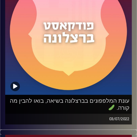
תהנו
קרדיט תמונות:
שי פל
עונת המלפפונים בברצלונה בשיאה, בואו להבין מה
קורה.
03/07/2022
בפרק 47 דיברנו על כל המלפפונים שאתם רוצים להתעדכן
לגביהם. מפרנקי דה יונג, דרך לבנדובסקי, קונדה ראפיניה ועד