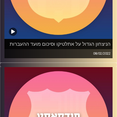
הניצחון הגדול על אתלטיקו וסיכום מועד ההעברות
08/02/2022
בפרק 38 דיברנו (סוף סוף) על ניצחון במשחק גדול עם ה 2-4
על אתלטיקו מדריד. ניתוח המשחק הטקטי של צ'אבי מול
סימאונה + הביצועים של השחקנים. בסוף הפרק דיברנו על
סיכום מועד ההעברות וענינו לחלק מהשאלות שלכם.
משתתפים: שי, תום גיל ואופיר באולפן. החלמה מהירה לתום
רוזנווסר וטיסה נעימה ליעוז סבר.