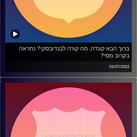
קרדיט תמונות:
שי פל
ברוך הבא קונדה, מה קורה לבנדובסקי? נתראה
בקרוב מסי?
26/07/2022
בפרק 49 עסקנו בהרחבה בבלם החדש של ברצלונה, הפן
הכלכלי של העסקאות של ההימור במכירת זכויות השידור,
הקלאסיקו של יום ראשון בוגאס, ההתאקלמות של לבנדובסקי,
המשחק של צ'אבי וגם כמובן שאלת החזרה של ליאו מסי
שהטריפה את התקשורת הספרדית.
קרדיט תמונות:
שי פל