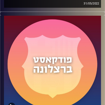
31/05/2022
בפרק 46 של הפודקאסט דיברנו במשך שעתיים (!!) ונפרדנו
ממודי בר און ז"ל עם נדב יעקבי.
דיברנו על החוויה שלנו לשחק על הדשא הקדוש של הקאמפ
נואו וסיכמנו את העונה בראי הסגל עם סקירה מעמיקה שלו
ומבט קדימה כיצד הוא מתגבש לקראת העונה הבאה, כולל
החיזוקים הצפויים – בהינתן המצב הכלכלי המורכב.
תהנו
קרדיט תמונות:
שי פל