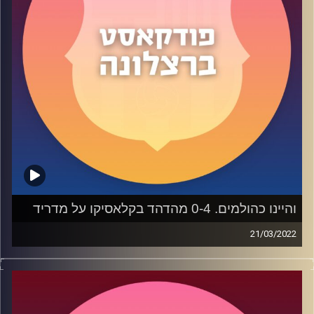
והיינו כהולמים. 0-4 מהדהד בקלאסיקו על מדריד
21/03/2022
55 דקות של אושר בעקבות העונג הגדול שבארסה סיפקה לנו
בקלאסיקו בברנבאו. ההברקות של צ'אבי, הכישלון של
אנצ׳לוטי ועוד ועוד ועוד. בואו לשמוח איתנו!