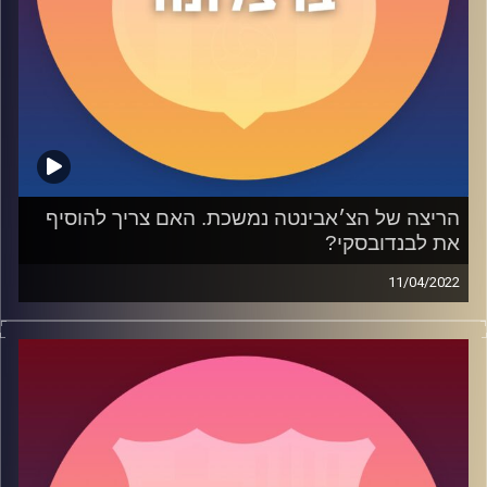
הריצה של הצ׳אבינטה נמשכת. האם צריך להוסיף
את לבנדובסקי?
11/04/2022
בפרק 43 דיברנו בהרחבה על הריצה האחרונה של הקבוצה של
צ'אבי עם ניתוח טקטי למשחקים נגד פרנקפורט ולבאנטה.
בחלק השני דיברנו על השם העולה של לבנדובסקי, האם הוא
האלטרנטיבה הנכונה להלאנד, האם בארסה צריכה אותו?
קרדיט תמונות:
שי פל