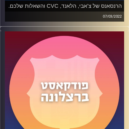
הרנסאנס של צ'אבי, הלאנד, CVC והשאלות שלכם.
07/03/2022
תהנו!
בפרק 40 (
) של הפוד דיברנו על הריצה המרשימה של
בארסה תחת צ'אבי: מה הגורמים לכך? הרחבנו על הלאנד,
קרדיט תמונות:
שי פל
הדברים של קומאן, העסקה המתגבשת עם CVC וכמובן
התשובות לשאלות שלכם, המאזינים היקרים שלנו
משתתפים: יעוז, שי, תום ותומגיל.
קרדיט תמונות:
שי פל