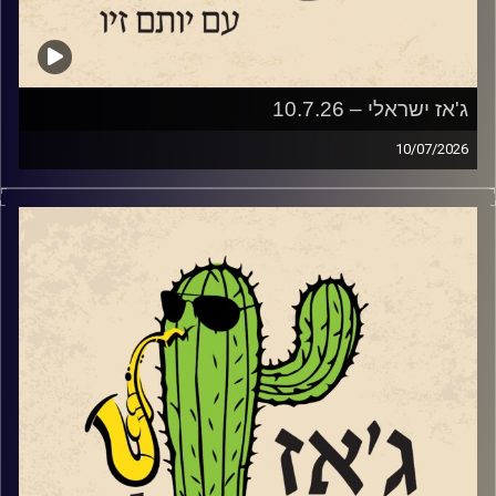
ג'אז ישראלי – 10.7.26
10/07/2026
השבוע בג'ז ישראלי
פתחנו עם סדרת מופעי הג'ז אל מול השקיעה בנמל יפו
שהחלה ב – 2.6 ותסתיים ב – 8.9. שוחחנו עם שתיים
מהמוזיקאיות שיופיעו בסדרה.
עידית מינצר שתופיע ב 14.7
עם החמישייה בהובלתה שהופיעה לראשונה בפסטיבל הג'ז
באילת.
ועם סלעית להב שתופיע
עם ההרכב הברזילאי שלה, "שורולה" ב 28.7
בהמשך לקראת שתי הופעות שלו בשבלול ג'אז בתל אביב
שוחחנו עם הפסנתרן טמיר הנדלמן שמגיע להשיק את אלבום