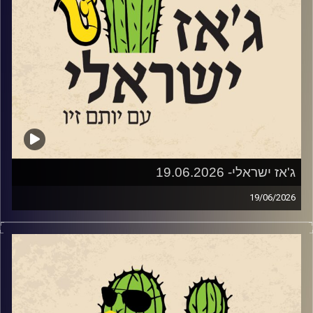
הזרעים של הפסטיבל החלו לנבוט בגינת ביתם של עדי ואלון
(הבסיסט של להקת א-טמפו) שטרן באמצעות הופעות ביתיות.
משם התפתחו ל"ליין ג'ז" קהילתי שהפגיש מידי חודש את
חובבי הג'ז של פרדס חנה כרכור עם הרכבי ג'ז ישראלים. שלוש
שנים לאחר מכן, בימינו אלו – פסטיבל נולד.
מאחורי הפסטיבל עומדים ביחד עמותת דרך הג׳אז וקואופרטיב
של הרכבי ג׳אז ישראליים, בשיתוף המועצה המקומית פרדס
חנה כרכור, המתנ״ס וחברת אפיק תקשורת. בניהול אמנותי של
אלון שטרן והפקה של עדי שטרן.
ג'אז ישראלי- 19.06.2026
19/06/2026
שוחחנו עם אלון (א-טמפו) שטרן
השבוע בג'ז ישראלי
מה הקשר בין מוצארט, אלביס, דבורים, מחול ומודעות
אטמפו • לוח הופעות מעודכן 2026 • הזמנת כרטיסים • פורטל
אקולוגית? מופע חדש של להקת המחול ג'אם מצא את החיבור.
LIVE
לקראת ההופעה ביום שלישי ה 23.6 בגני תקווה
שוחחנו עם
הכוראוגרף
יגור משניקוב ומנהלת הלהקה, תכלת
וגם עם חלק מהמוזיקאים שיופיעו:
הר ים. יצירת המחול הניאו-קלאסית החדשה שלהם – "Waggle