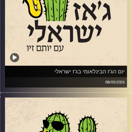
יונתן אבישי והחצוצרן אבישי כהן
קרדיט תמונות:
רותם בר-אילן
הטריו של ענת פורט
יותם זילברשטיין
איילת רוז גוטליב
מאיה בלזיצמן ואוריאל הרמן
שרון מנצור
יום הג'ז הבינלאומי בג'ז ישראלי
08/05/2026
ענת כהן
בשבוע שעבר, ב – 30.4 ציינו ברחבי העולם את יום הג'ז
הבינלאומי. כמידי שנה ביום הזה אנחנו מרשים לעצמינו לשמוע
ניתאי הרשקוביץ
ג'ז מהעולם. לרגל היום החגיגי, אספנו כמה אלבומים חדשים
שיצאו ב 2026 ששווים את האוזן שלכם.
עומר אביטל
ואלו הם:
קרדיט תמונות:
רותם בר-אילן