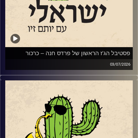
הדואט
החדש שלו עם הזמרת טיירני טוסון.
סיימנו עם סינגל
מתוך האלבום החדש של המלחין והחצוצרן איתמר בורוכוב.
ועם קטע
מתוך אלבומו החדש של נגן הבס והמלחין אלון ניר.
פסטיבל הג'ז הראשון של פרדס חנה – כרכור
03/07/2026
השבוע, הקדשנו את התוכנית לפסטיבל הג'ז הראשון של פרדס
חנה כרכור שייפתח את שעריו בשבוע הבא בין ה 7-9.7.
קרדיט תמונות:
רותם בר-אילן
שלושה ימים ותשעה
כרטיס PASS מלא (9 מופעים) – טיקצ'אק
הרכבי ג'ז ישראלי משובחים ואיכותיים. לצד המופעים יתקיימו
שלוש כיתות אמן בקונסרבטוריון המקומי בהשתתפות חלק
מאומני הפסטיבל.