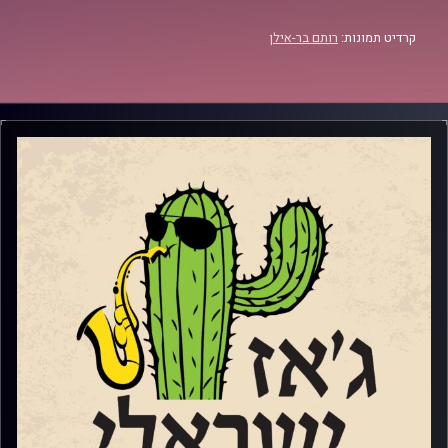
קרדיט תמונות:
רותם בר-אילן