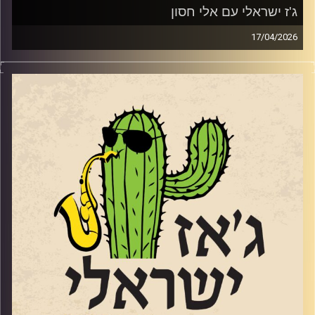
ג'ז ישראלי עם אלי חסון
17/04/2026
החצוצרן והמלחין אלי חסון
www.elihasson.com
שהוציא לפני מספר חודשים את אלבומו השני הוא דמות
ייחודית. לא רק בגלל שהיה בגיל 61 כשאלבום הבכורה יצא,
אלא בגלל הסאונד המיוחד
https://youtu.be/zjgy9Sw0c38?si=rOfYz1h-ZgMlzrax
והבחירות המוזיקליות שלו. שוחחנו איתו באולפן על מוזיקה,
על שקט ועל מה שביניהם
קרדיט תמונות:
רותם בר-אילן