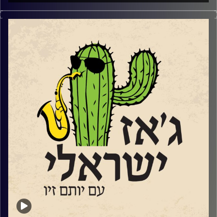
מאז ה 7.10.2023, הביטוי שנאת אחים או שנאת חינם או סתם
אפילו סתם שנאה, מקבל משמעות אחרת. ולצערינו לרבים מידי
בתוכנו יש פרשנות שונה למה ההפך משנאת חינם…ובאופן לא
מפתיע, לא אצל כולם זו אהבת חינם. אבל אנחנו תוכנית קירוב
לבבות תמידית שמנסה לקרב אוהבי מוזיקה ישראלים לג'ז
הישראלי. ואנחנו עושים זאת באהבה גדולה. אהבת חינם…
השבוע בגלל שעברנו את תשעה באב ובגלל שאנחנו תוכנית
ישראלית, שמענו הרבה יותר שירים עם מילים אבל גם מוזיקה
אינסטרומנטלית ללב ולנשמה.
קרדיט תמונות:
רותם בר-אילן