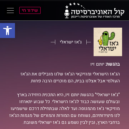
שידור חי
פתח סרגל
ל
ל
תוכן
תפריט
ראשי
ראשי
ג'אז ישראלי
בהגשת:
יותם זיו
הג'אז הישראלי ומוזיקאי הג'אז שלנו מובילים את הג'אז
העולמי אבל אצלנו בבית, הם מוכרים הרבה פחות.
"ג'אז ישראלי" בהגשת יותם זיו, היא התכנית היחידה בארץ
ובעולם שעושה כבוד לג'אז הישראלי. כל שבוע יתארחו
מוזיקאי ג'אז מהמנוסה ועד לאלה שבתחילת דרכם שישמיעו
לנו מיצירותיהם, נשוחח עם המורות והמורים של מגמות הג'אז
ברחבי הארץ, ובין לבין נשמע גם ג'אז ישראלי משובח.