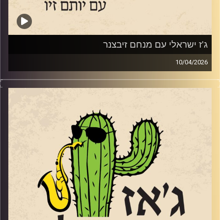
ג'ז ישראלי עם מנחם זיבצנר
10/04/2026
מנחם זיבצנר,
גיטריסט מלחין ומפיק מוזיקאלי כבר לא ילד, אבל לא מפסיק
ליצור, לנגן ולהופיע במגוון ז'אנרים וסגנונות. הוא היה (ועדיין)
חלק מהרכב הג'ז האלמותי "מינואט" שממשיך להופיע גם
בימים אלו, ובשנתיים וחצי האחרונות כשהוא מתקרב לגיל 60
התחיל להוביל טריו משלו. מנחם הגיע לאולפן עם אלבום
הבכורה של הטריו
"
PULSE
"
וגם עם קטעים מהאלבום החדש שייצא השנה. אלבום
שהוקדש ל 7.10.
מי שרוצה להקשיב ולראות אותו מנגן, יכול להגיע בתאריך
23