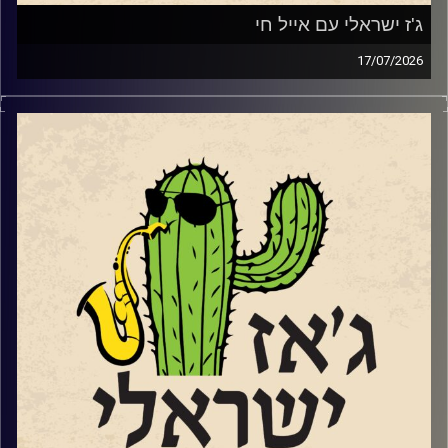
ג'ז ישראלי עם אייל חי
17/07/2026
אייל חי,
Www.Instagram.com/eyalhai
סקסופוניסט, מלחין וזמר משיק בסוף החודש את "אל התפל"
אלבומו השלישי והראשון בו הוא שר בעברית. מופע ההשקה
https://www.goshow.co.il/show/21434/55586
יתקיים במועדון הג'ז "אממה" בתל אביב ב – 29.7.
שוחחנו עם אייל על הלימודים בברקלי והחיים בניו יורק וגם על
שירה נגינה ומה שביניהן.
קרדיט תמונות:
רותם בר-אילן