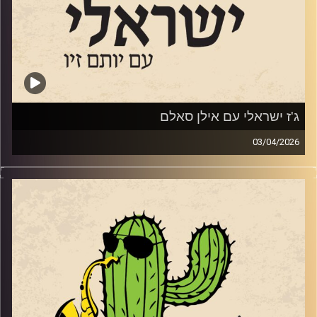
לאפריל לסלון המדרגות 23 בירושלים.
28 לאפריל מינואט עם אלון אולארצ'יק בתל אביב
21 למאי עם הטריו הופעת השקת אלבום במוזיאון אילנה גור
קרדיט תמונות:
רותם בר-אילן
ג'ז ישראלי עם אילן סאלם
03/04/2026
אורח התוכנית השבוע, אילן סאלם מעמודי התווך של הג'ז
הישראלי שהוציא ממש השבוע את אלבומו החדש
Songs of
the Willows
בהשראת הספר "הרוח בערבי הנחל". מגיל 11 הוא מנגן בחליל,
מחלוצי הישראלים שלמדו מוזיקה בחו"ל. התחיל להופיע ברחבי
העולם תוך כדי הלימודים שלו בברקלי קולג' בבוסטון. נמנה על
צוות ההקמה של בית הספר רימון והקים בשנת 1991 את מגמת
הג'ז בבית הספר לאומנויות בתל אביב. משנת 2006 ולמשך
כמעט עשור לימוד באקדמיה בירושלים ועמד בראש המחלקה
ללימודי ג'ז. הוא גידל חינך ועיצב דורות של מוזיקאי ג'ז תוך