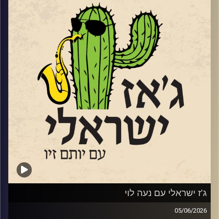
בפעם ה – 17 פסטיבל הולגאב ליצירה ישראלית-אתיופית,
גיא מינטוס טריו
בבית הקונפדרציה בירושלים בניהולו האומנותי של אפי בניה.
רענן חבושה קוורטט (עם יאיר דלאל)
מופע הסיום שלו ב 25.6 יוקדש לאבבה מלסה, מהמלחינים
סנדיה
הבולטים בהיסטוריה של המוזיקה האתיופית, מי שהלחין יותר
רביעיית הג׳אז מינואט
מאלפיים שירים וחי בישראל שנים רבות. במופע יופיעו אחיו
אטמפו (עם מתן קליין)
של אבבה, זמנה מלסה, הזמר הצעיר מוסה אבבה, בנו של
המלחין. שוחחנו ושמענו את השירה של זמנה.
קרדיט תמונות:
רותם בר-אילן
שוחחנו גם עם הפסנתרן גלעד שמעיה לקראת
מופע טריו
בבית כנסת "יקר" בתל אביב.
בהמשך שמענו סינגל מתוך האלבום החדש של טל משיח,
בהשתתפות ענת כהן.
וגם, מתוך אלבום הדואט של יותם זילברשטיין והבסיסט רון
קרטר
וסיימו עם סינגל מתוך אלבומו החדש והמשובח של
ג'ז ישראלי עם נעה לוי
הסקסופוניסט אסף יוריה
05/06/2026