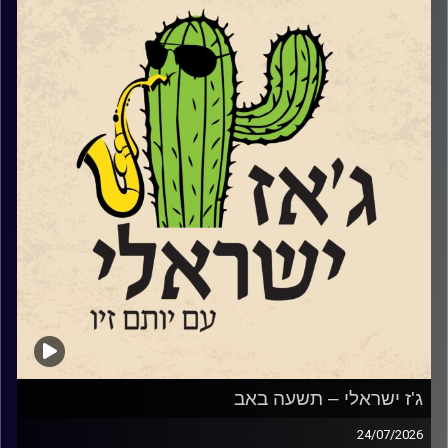
מרכז תרבות פלסטיני־ישראלי, ערבי־יהודי, הפועל בירושלים
ומשמש מרחב משותף לאמנים, לאמניות ולקהלים מגוונים.
והפסטיבל הוא
פסטיבל SHIFT
שלדברי המארגנים שלו, אינו מבקש לייפות את המציאות, ואינו
מתיימר לפתור אותה. הוא מתחיל מאמונה פשוטה: העתיד
שאנחנו מבקשים אינו דבר שמחכים לו – אלא דבר שיוצרים
יחד.
שוחחנו עם המנהל האומנותי של הבית, עמנואל ויצטום, עם
המלחין ונגן העוד לואי ח'לייף ועם הדי ג'י "גונדי".
אחרי המשכנו במסורת החדשה שלנו והשמענו מוזיקה חדשה
של מוזיקאי ג'ז ישראלים:
איתמר בורוכוב
שיר שני
ניצן בירנבאום
נועה בלומר
ונדב כרם
ג'ז ישראלי – תשעה באב
קרדיט תמונות:
רותם בר-אילן
24/07/2026