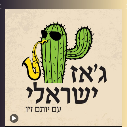
הסקסופוניסט והמלחין
אלברט בגר
skip-hop/
הוא אחד מעמודי התווך של הג'ז הישראלי. הוא נולד בתורכיה
קרדיט תמונות:
רותם בר-אילן
ועלה לארץ בגיל 3, מנגן שנים בסקסופון שנים, אבל חליל היה
הכלי הראשון שלו. אחיו הוא הרוקיסט מני בגר. בנו סתיו הלחין
בין היתר את "שני משוגעים" ואת השיר זוכה האירוויזיון "טוי".
הוא הוציא 17 אלבומים, ב 2005 זכה בפרס לנדאו, וב 2009
זכה בפרס ראש הממשלה למלחינים ולפני 4 בפרס של משרד
התרבות על שם אריק איינשטיין, הוא בא אלינו כדי לחגוג את
האלבום
ה -18 שלו. שוחחנו איתו על המוזיקה שלנו ועל פילוסופיית
החיים שלו.
קרדיט תמונות:
רותם בר-אילן