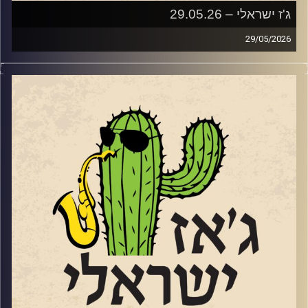
ג'ז ישראלי – 29.05.26
29/05/2026
השבוע בג'ז ישראלי
בין התאריכים 18-20.6 יתקיים בדרום פסטיבל הג'ז הישראלי
השני
https://live.tickchak.co.il/hkYxOYkno
של להבים. פסטיבל משובח ומגוון שמובילה אורלי שטרן
המנהלת האומנותית של מועדון הג'ז המקומי. שוחחנו עם אורלי
על הפסטיבל ועל אתגרי הג'ז בדרום.
הפסטיבל יארח כמה ממוזיקאי הג'ז הבולטים של ישראל,
לרבות: עומרי מור, גיא מינטוס, מתן קליין, שי זלמן, קווינטה
אנסמבל ועוד. בפסטיבל ישולבו גם הופעות של הרכבים
צעירים מכל רחבי הארץ. בין היתר יופיעו: הביג בנד של עומר,
שמשלב נגנים צעירים מצטיינים, עם בוגרים ומוריהם. ההרכב
של תלמה ילין בגבעתיים (יחוזק עם מתופף מנתיבות), רביעיית
גלעד אהרון מעמק האלה והרכב צעיר מקונסרבטוריון שטריקר
בתל אביב. הכניסה לכל הופעות ההרכבים הצעירים – חופשית,