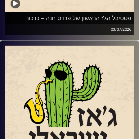
מתוך אלבומו החדש של נגן הבס והמלחין אלון ניר.
פסטיבל הג'ז הראשון של פרדס חנה – כרכור
03/07/2026
השבוע, הקדשנו את התוכנית לפסטיבל הג'ז הראשון של פרדס
חנה כרכור שייפתח את שעריו בשבוע הבא בין ה 7-9.7.
קרדיט תמונות:
רותם בר-אילן
שלושה ימים ותשעה
כרטיס PASS מלא (9 מופעים) – טיקצ'אק
הרכבי ג'ז ישראלי משובחים ואיכותיים. לצד המופעים יתקיימו
שלוש כיתות אמן בקונסרבטוריון המקומי בהשתתפות חלק
מאומני הפסטיבל.
הזרעים של הפסטיבל החלו לנבוט בגינת ביתם של עדי ואלון
(הבסיסט של להקת א-טמפו) שטרן באמצעות הופעות ביתיות.
משם התפתחו ל"ליין ג'ז" קהילתי שהפגיש מידי חודש את
חובבי הג'ז של פרדס חנה כרכור עם הרכבי ג'ז ישראלים. שלוש