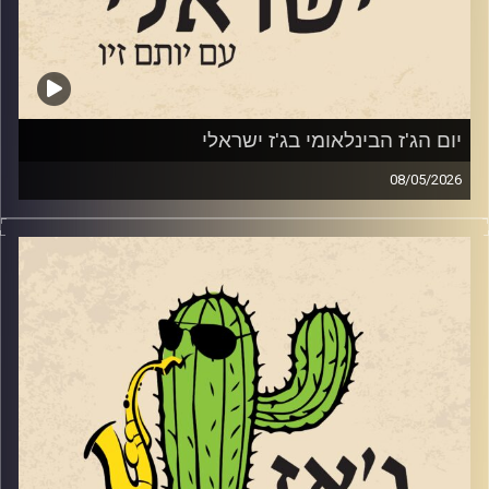
איילת רוז גוטליב
מאיה בלזיצמן ואוריאל הרמן
שרון מנצור
יום הג'ז הבינלאומי בג'ז ישראלי
08/05/2026
ענת כהן
בשבוע שעבר, ב – 30.4 ציינו ברחבי העולם את יום הג'ז
הבינלאומי. כמידי שנה ביום הזה אנחנו מרשים לעצמינו לשמוע
ניתאי הרשקוביץ
ג'ז מהעולם. לרגל היום החגיגי, אספנו כמה אלבומים חדשים
שיצאו ב 2026 ששווים את האוזן שלכם.
עומר אביטל
ואלו הם:
קרדיט תמונות:
רותם בר-אילן
PAT METHENY –
https://www.allmusic.com/album/side-
eye-iii–mw0004758439
Mark Turner —
Patternmaster