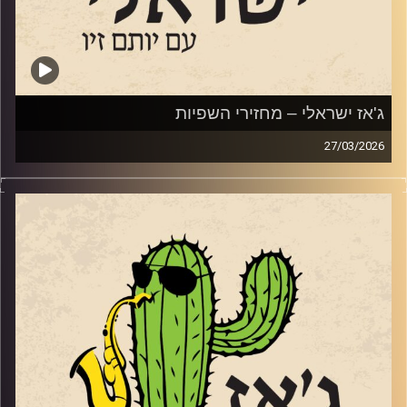
האלבום החדש.
קרדיט תמונות:
רותם בר-אילן
ג'אז ישראלי – מחזירי השפיות
27/03/2026
כמעט חודש לתוך המלחמה מול איראן ותחת מגבלות פיקוד
העורף, הופעות ג'ז קטנות ואינטימיות צצות בכל רחבי הארץ.
הופעות שמאפשרות לכולנו לחזור לשפיות. הקדשנו את
התוכנית למחזירי השפיות. מנהלי המועדונים, גברים ונשים
אמיצות ואמיצים, שתחת מגבלות פיקוד העורף מאפשרים
לקהל להתאוורר קצת, לראות ולשמוע מוזיקה חיה. שמענו
יצירות ג'ז שהם בחרות ושמענו מהם על האתגרים ועל הסיפוק.
דיברנו עם יותם ונועה מ"עין תאנה" ברמת הגולן,
https://ein-teina.com/