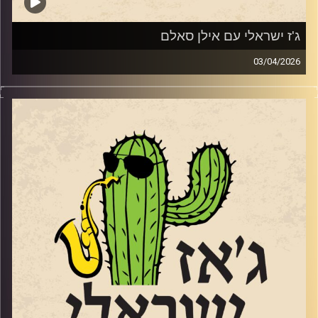
21 למאי עם הטריו הופעת השקת אלבום במוזיאון אילנה גור
קרדיט תמונות:
רותם בר-אילן
ג'ז ישראלי עם אילן סאלם
03/04/2026
אורח התוכנית השבוע, אילן סאלם מעמודי התווך של הג'ז
הישראלי שהוציא ממש השבוע את אלבומו החדש
Songs of
the Willows
בהשראת הספר "הרוח בערבי הנחל". מגיל 11 הוא מנגן בחליל,
מחלוצי הישראלים שלמדו מוזיקה בחו"ל. התחיל להופיע ברחבי
העולם תוך כדי הלימודים שלו בברקלי קולג' בבוסטון. נמנה על
צוות ההקמה של בית הספר רימון והקים בשנת 1991 את מגמת
הג'ז בבית הספר לאומנויות בתל אביב. משנת 2006 ולמשך
כמעט עשור לימוד באקדמיה בירושלים ועמד בראש המחלקה
ללימודי ג'ז. הוא גידל חינך ועיצב דורות של מוזיקאי ג'ז תוך
הלחנה ונגינה עם המוזיקאים הבולטים בישראל לא רק בג'ז. ב
– 2011, זכה בפרס ראש הממשלה למלחינים. יש לו גם אולפן
הקלטות ובשנים האחרונות מרבה להופיע עם בנו המלחין
והחצוצרן הנהדר, הלל. שוחחנו איתו על המוזיקה שלנו ועל