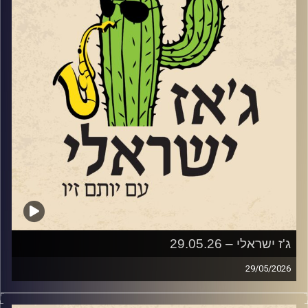
משנת 1960. נועה תופיע בתחילת יולי בשני מופעים בהפקת
קהילת הג'ז הישראלית שמוביל ברק וייס. הראשון יהיה מחווה
ל"גבירתי הנאווה"
והשני לסיפור "הפרברים"
שוחחנו איתה על תהליך היצירה, על המוזיקה שלה על התוכניות
לעתיד
קרדיט תמונות:
רותם בר-אילן
ג'ז ישראלי – 29.05.26
29/05/2026
השבוע בג'ז ישראלי