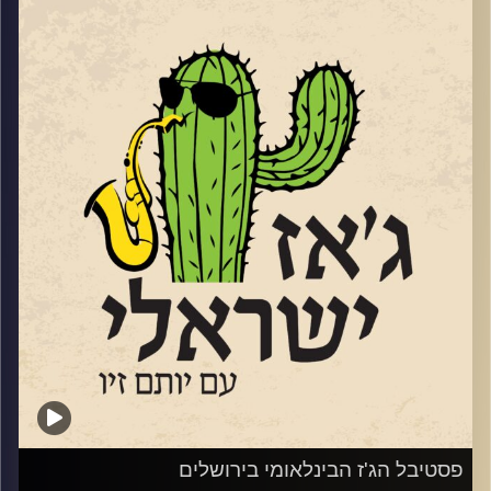
בין התאריכים 18-20.6 יתקיים בדרום פסטיבל הג'ז הישראלי
השני
https://live.tickchak.co.il/hkYxOYkno
של להבים. פסטיבל משובח ומגוון שמובילה אורלי שטרן
המנהלת האומנותית של מועדון הג'ז המקומי. שוחחנו עם אורלי
על הפסטיבל ועל אתגרי הג'ז בדרום.
הפסטיבל יארח כמה ממוזיקאי הג'ז הבולטים של ישראל,
לרבות: עומרי מור, גיא מינטוס, מתן קליין, שי זלמן, קווינטה
אנסמבל ועוד. בפסטיבל ישולבו גם הופעות של הרכבים
צעירים מכל רחבי הארץ. בין היתר יופיעו: הביג בנד של עומר,
שמשלב נגנים צעירים מצטיינים, עם בוגרים ומוריהם. ההרכב
של תלמה ילין בגבעתיים (יחוזק עם מתופף מנתיבות), רביעיית
גלעד אהרון מעמק האלה והרכב צעיר מקונסרבטוריון שטריקר
בתל אביב. הכניסה לכל הופעות ההרכבים הצעירים – חופשית,
כמיטב המסורת של פסטיבל הג'אז בלהבים.
בסוף השבוע הבא, 4-6.6 תתקיים המדורה השמינית של
פסטיבל ניו אורלינס
פסטיבל הג'ז הבינלאומי בירושלים