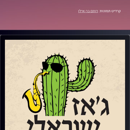
קרדיט תמונות:
רותם בר-אילן