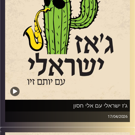
בין היתר את "שני משוגעים" ואת השיר זוכה האירוויזיון "טוי".
הוא הוציא 17 אלבומים, ב 2005 זכה בפרס לנדאו, וב 2009
זכה בפרס ראש הממשלה למלחינים ולפני 4 בפרס של משרד
התרבות על שם אריק איינשטיין, הוא בא אלינו כדי לחגוג את
האלבום
ה -18 שלו. שוחחנו איתו על המוזיקה שלנו ועל פילוסופיית
החיים שלו.
קרדיט תמונות:
רותם בר-אילן
ג'ז ישראלי עם אלי חסון
17/04/2026
החצוצרן והמלחין אלי חסון