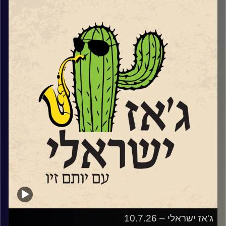
Www.Instagram.com/eyalhai
סקסופוניסט, מלחין וזמר משיק בסוף החודש את "אל התפל"
אלבומו השלישי והראשון בו הוא שר בעברית. מופע ההשקה
https://www.goshow.co.il/show/21434/55586
יתקיים במועדון הג'ז "אממה" בתל אביב ב – 29.7.
שוחחנו עם אייל על הלימודים בברקלי והחיים בניו יורק וגם על
שירה נגינה ומה שביניהן.
קרדיט תמונות:
רותם בר-אילן
ג'אז ישראלי – 10.7.26