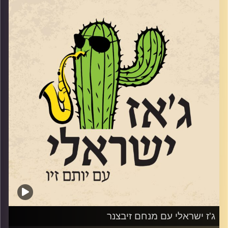
www.elihasson.com
שהוציא לפני מספר חודשים את אלבומו השני הוא דמות
ייחודית. לא רק בגלל שהיה בגיל 61 כשאלבום הבכורה יצא,
אלא בגלל הסאונד המיוחד
https://youtu.be/zjgy9Sw0c38?si=rOfYz1h-ZgMlzrax
והבחירות המוזיקליות שלו. שוחחנו איתו באולפן על מוזיקה,
על שקט ועל מה שביניהם
קרדיט תמונות:
רותם בר-אילן
ג'ז ישראלי עם מנחם זיבצנר