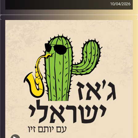
10/04/2026
מנחם זיבצנר,
גיטריסט מלחין ומפיק מוזיקאלי כבר לא ילד, אבל לא מפסיק
ליצור, לנגן ולהופיע במגוון ז'אנרים וסגנונות. הוא היה (ועדיין)
חלק מהרכב הג'ז האלמותי "מינואט" שממשיך להופיע גם
בימים אלו, ובשנתיים וחצי האחרונות כשהוא מתקרב לגיל 60
התחיל להוביל טריו משלו. מנחם הגיע לאולפן עם אלבום
הבכורה של הטריו
"
PULSE
"
וגם עם קטעים מהאלבום החדש שייצא השנה. אלבום
שהוקדש ל 7.10.
מי שרוצה להקשיב ולראות אותו מנגן, יכול להגיע בתאריך
23
לאפריל לסלון המדרגות 23 בירושלים.
28 לאפריל מינואט עם אלון אולארצ'יק בתל אביב