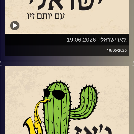
שנים לאחר מכן, בימינו אלו – פסטיבל נולד.
מאחורי הפסטיבל עומדים ביחד עמותת דרך הג׳אז וקואופרטיב
של הרכבי ג׳אז ישראליים, בשיתוף המועצה המקומית פרדס
חנה כרכור, המתנ״ס וחברת אפיק תקשורת. בניהול אמנותי של
אלון שטרן והפקה של עדי שטרן.
ג'אז ישראלי- 19.06.2026
19/06/2026
שוחחנו עם אלון (א-טמפו) שטרן
השבוע בג'ז ישראלי
מה הקשר בין מוצארט, אלביס, דבורים, מחול ומודעות
אטמפו • לוח הופעות מעודכן 2026 • הזמנת כרטיסים • פורטל
אקולוגית? מופע חדש של להקת המחול ג'אם מצא את החיבור.
LIVE
לקראת ההופעה ביום שלישי ה 23.6 בגני תקווה
שוחחנו עם
הכוראוגרף
יגור משניקוב ומנהלת הלהקה, תכלת
וגם עם חלק מהמוזיקאים שיופיעו:
הר ים. יצירת המחול הניאו-קלאסית החדשה שלהם – "Waggle
Dance" שואבת השראה מריקוד הדבורים ומעלה למודעות את
אלון (חגיגה) פרבר
סכנת היעלמותן מהעולם.
המפיק והמנהל האומנותי ניצן קרמר סיפר על המופע החדש
אלון פרבר והחגיגה • לוח הופעות מעודכן 2026 • הזמנת
שלו עם הפסנתרן הגרמני הייחודי, פרנץ פון צ'וסי בסטודיו אנט
כרטיסים • פורטל LIVE
ביום שישי הבא