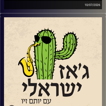
10/07/2026
השבוע בג'ז ישראלי
פתחנו עם סדרת מופעי הג'ז אל מול השקיעה בנמל יפו
שהחלה ב – 2.6 ותסתיים ב – 8.9. שוחחנו עם שתיים
מהמוזיקאיות שיופיעו בסדרה.
עידית מינצר שתופיע ב 14.7
עם החמישייה בהובלתה שהופיעה לראשונה בפסטיבל הג'ז
באילת.
ועם סלעית להב שתופיע
עם ההרכב הברזילאי שלה, "שורולה" ב 28.7
בהמשך לקראת שתי הופעות שלו בשבלול ג'אז בתל אביב
שוחחנו עם הפסנתרן טמיר הנדלמן שמגיע להשיק את אלבום
הדואט
החדש שלו עם הזמרת טיירני טוסון.
סיימנו עם סינגל
מתוך האלבום החדש של המלחין והחצוצרן איתמר בורוכוב.
ועם קטע