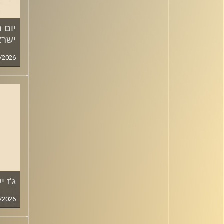
יום ה
ישרא
/2026
ג'ז 
/2026