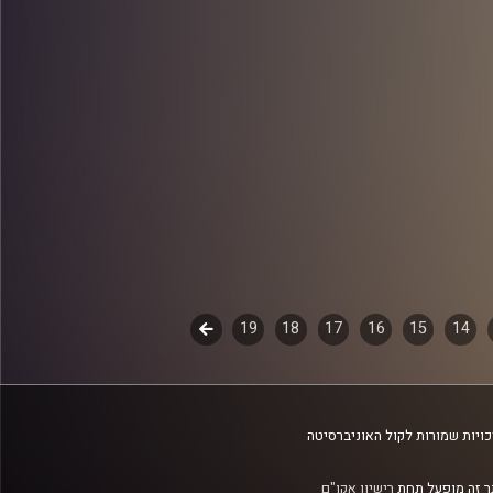
14
15
16
17
18
19
לשלב
הבא
ויות שמורות לקול האוניברסיטה
 זה מופעל תחת
רישיון אקו"ם