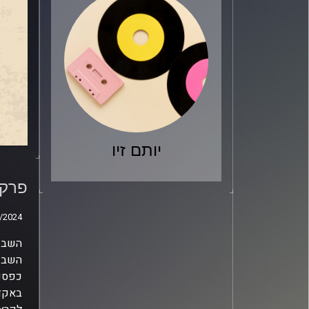
יותם זיו
עם ש
פרק מס' 216 – ג'ז
/2024
/2024
השבוע
כפסנת
באקדמ