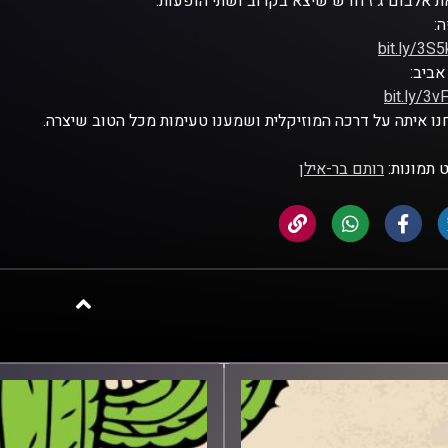
 אלבום ג'ז חדש שיצא בקרוב ושתי הופעות:
:
bit.ly/3S
אביב:
bit.ly/3v
ו איתה על דרכה המוזיקלית ושמענו טעימות מכל הטוב שיצרה.
 תמונות:
רותם בר-אילן