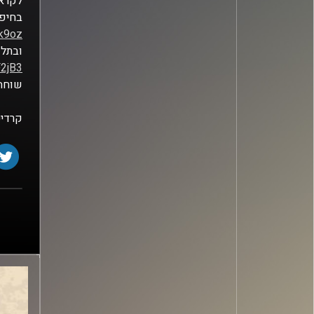
לקראת
בחיפה
5k9oz
ובתל 
F2jB3
שוחחנ
קרדיט