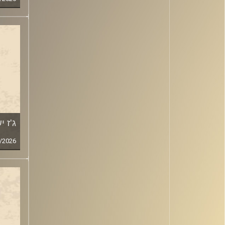
ג'ז ישר
/2026