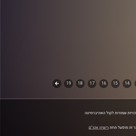
14
15
16
17
18
19
לשלב
הבא
ויות שמורות לקול האוניברסיטה
 זה מופעל תחת
רישיון אקו"ם