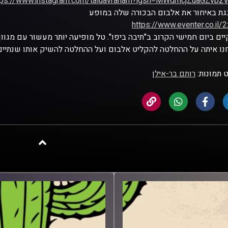
tps://www.instagram.com/taluavraham?igsh=MWdmcjZuaGZvbzV
ת באיחור את אלבום הבכורה שלה במופע
https://www.eventer.co.il/
ים ביום חמישי הקרוב ב"תיבה ביפו". טל מופיעה יותר מעשור עם מגוון
ו איתה על ההחלטה להקליט אלבום ועל ההחלטה להשיק אותו שנתיים
 תמונות:
רותם בר-אילן