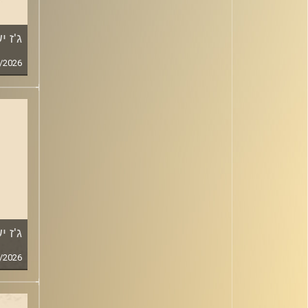
ג'ז 
/2026
ג'ז 
/2026