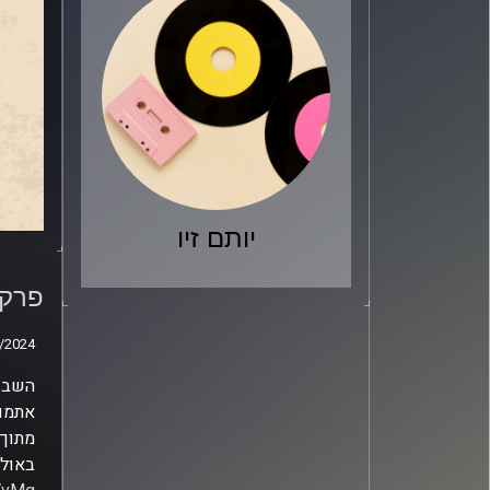
יותם זיו
עם ט
פרק מס' 215 – ג'
/2024
/2024
השבוע
אתמול
מתוך 
באולפ