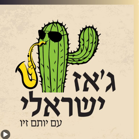
www.elihasson.co
הוציא לפני מספר חודשים את אלבומו השני הוא דמות ייחודית. לא
רק בגלל שהיה בגיל 61 כשאלבום הבכורה יצא, אלא בגלל הסאונד
מיוחד
https://youtu.be/zjgy9Sw0c38?si=rOfYz1h-ZgMlzra
הבחירות המוזיקליות שלו. שוחחנו איתו באולפן על מוזיקה, על
קט ועל מה שביניהם
רדיט תמונות:
רותם בר-אילן