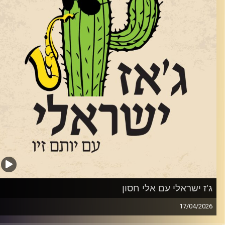
את "שני משוגעים" ואת השיר זוכה האירוויזיון "טוי". הוא הוציא 17
אלבומים, ב 2005 זכה בפרס לנדאו, וב 2009 זכה בפרס ראש
הממשלה למלחינים ולפני 4 בפרס של משרד התרבות על שם אריק
ינשטיין, הוא בא אלינו כדי לחגוג את
האלבום
ה -18 שלו. שוחחנו איתו על המוזיקה שלנו ועל פילוסופיית החיים
לו.
רדיט תמונות:
רותם בר-אילן
'ז ישראלי עם אלי חסון
17/04/20
חצוצרן והמלחין אלי חסון