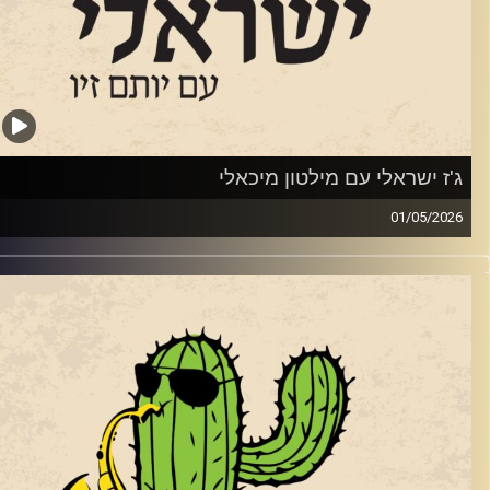
Ben Wendel —
BaRcoD
https://ukjazznews.com/ben-wendel-barcode
Maria Schneider —
American Cro
'ז ישראלי עם מילטון מיכאלי
https://downbeat.com/reviews/detail/american-cro
01/05/20
SHABAK
פסנתרן והמלחין
מילטון מיכאלי
גיע לאולפן של ג'ז ישראלי כדי לחגוג את אלבום הבכורה שלו
https://downbeat.com/reviews/detail/of-the-eart
מוביל (ביחד עם אסף שחורי). אלבום,
Universal Butterfly
צא אחרי שנים של הופעות לצד מוזיקאי ג'ז ישראלים רבים והוקלט
Julian Lage —
Scenes From Abov
בהופעה חיה במועדון "לבונטין 7". המתופף בהופעה ובאלבום
ביחד עם מילטון ואסף) הוא חמיד דרייק האגדי שהגיע לארץ
https://www.allmusic.com/album/scenes-from-above
מיוחד. שוחחנו עם מילטון עם האלבום ועל תהליך היצירה שלו.
mw000465219
רדיט תמונות:
רותם בר-אילן
Melissa Aldana – ‘Fil