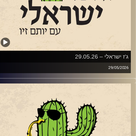
ז ישראלי – 29.05.26
29/05/20
שבוע בג'ז ישראלי
תאריכים 18-20.6 יתקיים בדרום פסטיבל הג'ז הישראלי השני
https://live.tickchak.co.il/hkYxOYk
ל להבים. פסטיבל משובח ומגוון שמובילה אורלי שטרן המנהלת
אומנותית של מועדון הג'ז המקומי. שוחחנו עם אורלי על הפסטיבל
ל אתגרי הג'ז בדרום.
פסטיבל יארח כמה ממוזיקאי הג'ז הבולטים של ישראל, לרבות: