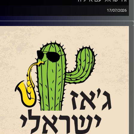
17/07/20
יל חי,
Www.Instagram.com/eyalha
קסופוניסט, מלחין וזמר משיק בסוף החודש את "אל התפל"
לבומו השלישי והראשון בו הוא שר בעברית. מופע ההשקה
https://www.goshow.co.il/show/21434/5558
קיים במועדון הג'ז "אממה" בתל אביב ב – 29.7.
חחנו עם אייל על הלימודים בברקלי והחיים בניו יורק וגם על
רה נגינה ומה שביניהן.
רדיט תמונות:
רותם בר-אילן