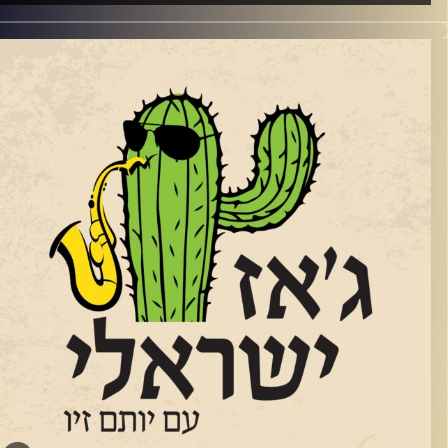
מקאם אחר. האנסמבל של הרוש, יחד עם מקהלה, יארח את ברי
שבוע בג'ז ישראלי
חרוף, מהיוצרים המרכזיים והמשפיעים ברוק הישראלי, ואת הזמר
פייטן זיו יחזקאל.
צף של ג'ז ישראלי משובח מכל הזמנים שמענו את הקטעים האלו
זמורת הג'ז הישראלית
רדיט תמונות:
רותם בר-אילן
פרויקט של תמרי
– לזכרה של תמר קדם ז"ל ובני משפחתה
רצחו ב 7.10.23
נתן אבישי והחצוצרן אבישי כהן
טריו של ענת פורט
תם זילברשטיין
ילת רוז גוטליב
איה בלזיצמן ואוריאל הרמן