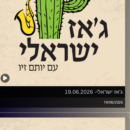
פסטיבל.
זרעים של הפסטיבל החלו לנבוט בגינת ביתם של עדי ואלון
הבסיסט של להקת א-טמפו) שטרן באמצעות הופעות ביתיות. משם
תפתחו ל"ליין ג'ז" קהילתי שהפגיש מידי חודש את חובבי הג'ז של
רדס חנה כרכור עם הרכבי ג'ז ישראלים. שלוש שנים לאחר מכן,
מינו אלו – פסטיבל נולד.
אחורי הפסטיבל עומדים ביחד עמותת דרך הג׳אז וקואופרטיב של
רכבי ג׳אז ישראליים, בשיתוף המועצה המקומית פרדס חנה כרכור,
מתנ״ס וחברת אפיק תקשורת. בניהול אמנותי של אלון שטרן
הפקה של עדי שטרן.
אז ישראלי- 19.06.2026
וחחנו עם אלון (א-טמפו) שטרן
19/06/20
פו • לוח הופעות מעודכן 2026 • הזמנת כרטיסים • פורטל LIVE
שבוע בג'ז ישראלי
ה הקשר בין מוצארט, אלביס, דבורים, מחול ומודעות אקולוגית?
גם עם חלק מהמוזיקאים שיופיעו:
ופע חדש של להקת המחול ג'אם מצא את החיבור. לקראת