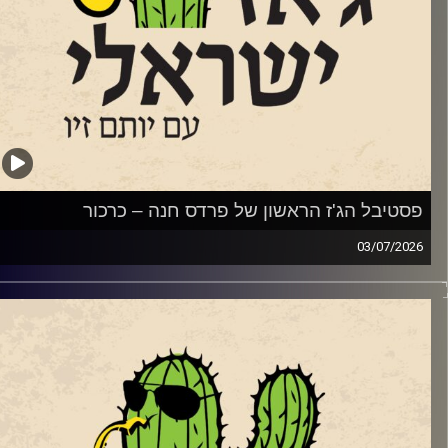
ימנו עם סינגל
תוך האלבום החדש של המלחין והחצוצרן איתמר בורוכוב.
עם קטע
תוך אלבומו החדש של נגן הבס והמלחין אלון ניר.
סטיבל הג'ז הראשון של פרדס חנה – כרכור
רדיט תמונות:
רותם בר-אילן
03/07/20
שבוע, הקדשנו את התוכנית לפסטיבל הג'ז הראשון של פרדס חנה
כרכור שייפתח את שעריו בשבוע הבא בין ה 7-9.7. שלושה ימים
תשעה
PASS מלא (9 מופעים) – טיקצ'אק
רכבי ג'ז ישראלי משובחים ואיכותיים. לצד המופעים יתקיימו
לוש כיתות אמן בקונסרבטוריון המקומי בהשתתפות חלק מאומני