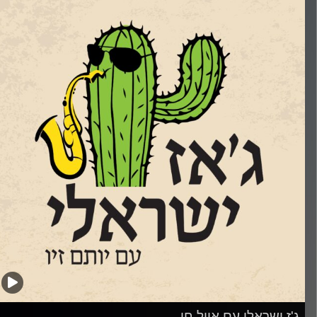
תוכנו יש פרשנות שונה למה ההפך משנאת חינם…ובאופן לא
פתיע, לא אצל כולם זו אהבת חינם. אבל אנחנו תוכנית קירוב
בבות תמידית שמנסה לקרב אוהבי מוזיקה ישראלים לג'ז הישראלי.
אנחנו עושים זאת באהבה גדולה. אהבת חינם…השבוע בגלל
עברנו את תשעה באב ובגלל שאנחנו תוכנית ישראלית, שמענו
רבה יותר שירים עם מילים אבל גם מוזיקה אינסטרומנטלית ללב
לנשמה.
רדיט תמונות:
רותם בר-אילן
'ז ישראלי עם אייל חי