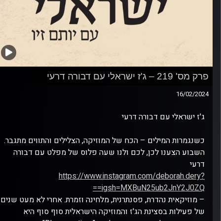
מס' 219 – ג'ז ישראלי עם דבורה דרעי
16/02/20
ג'ז ישראלי עם דבורה דרעי
כשנגמרות המילים – הכח של המוזיקה, הצלילים והתווים מתגבר.
השבוע הצענו לכן, לכם ולנו שעה פלוס של מפלט עם דבורה
דרעי
https://www.instagram.com/deborah.dery?
igsh=MXBuN25ub2JnY2J0ZQ==
– מוזיקאית נהדרת, פסנתרנית, מלחינה וזמרת. אחרי לא מעט שנים
של פעילות בסצינת הג'ז והמוזיקה הישראלית סוף סוף היא