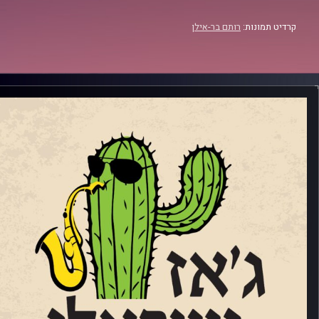
קרדיט תמונות:
רותם בר-אילן