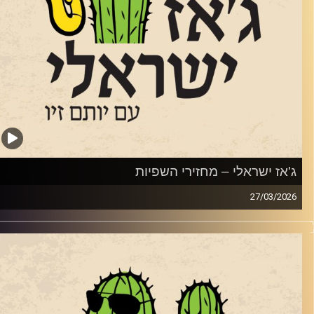
ם בנו המלחין והחצוצרן הנהדר, הלל. שוחחנו איתו על המוזיקה
לנו ועל האלבום החדש.
רדיט תמונות:
רותם בר-אילן
'אז ישראלי – מחזירי השפיות
27/03/20
מעט חודש לתוך המלחמה מול איראן ותחת מגבלות פיקוד העורף,
ופעות ג'ז קטנות ואינטימיות צצות בכל רחבי הארץ. הופעות
מאפשרות לכולנו לחזור לשפיות. הקדשנו את התוכנית למחזירי
שפיות. מנהלי המועדונים, גברים ונשים אמיצות ואמיצים, שתחת
גבלות פיקוד העורף מאפשרים לקהל להתאוורר קצת, לראות
לשמוע מוזיקה חיה. שמענו יצירות ג'ז שהם בחרות ושמענו מהם על