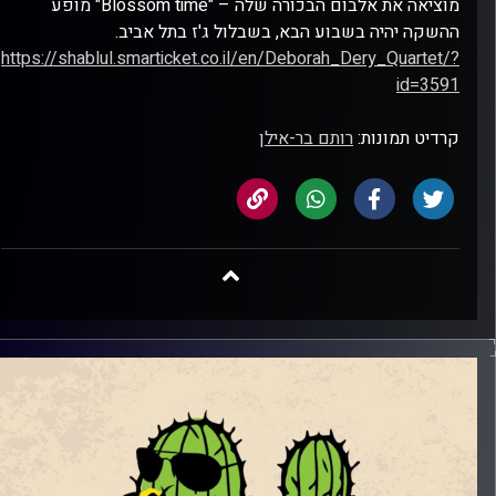
מוציאה את אלבום הבכורה שלה – "Blossom time" מופע
ההשקה יהיה בשבוע הבא, בשבלול ג'ז בתל אביב.
https://shablul.smarticket.co.il/en/Deborah_Dery_Quartet/?
id=3591
קרדיט תמונות:
רותם בר-אילן