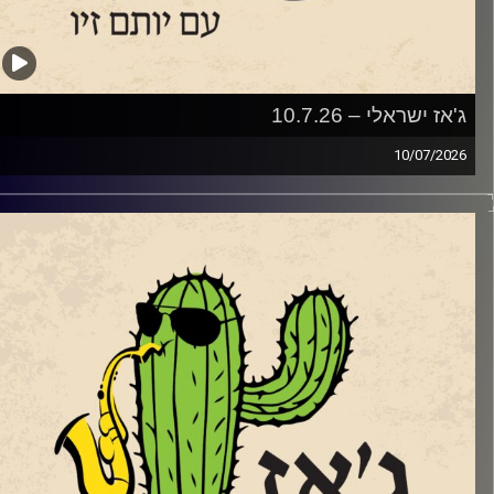
אז ישראלי – 10.7.26
10/07/20
שבוע בג'ז ישראלי
תחנו עם סדרת מופעי הג'ז אל מול השקיעה בנמל יפו
שהחלה ב – 2.6 ותסתיים ב – 8.9. שוחחנו עם שתיים מהמוזיקאיות
יופיעו בסדרה.
דית מינצר שתופיע ב 14.7
ם החמישייה בהובלתה שהופיעה לראשונה בפסטיבל הג'ז באילת.
עם סלעית להב שתופיע
 ההרכב הברזילאי שלה, "שורולה" ב 28.7
המשך לקראת שתי הופעות שלו בשבלול ג'אז בתל אביב שוחחנו
ם הפסנתרן טמיר הנדלמן שמגיע להשיק את אלבום הדואט
חדש שלו עם הזמרת טיירני טוסון.