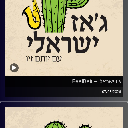
ג'ז ישראלי – FeelBeit
07/08/2026
השבוע הקדשנו את מרבית התוכנית למקום מיוחד ולפסטיבל
מיוחד שמנהל בימים אלו בירושלים.
המקום הוא
FeelBeit
,
מרכז תרבות פלסטיני־ישראלי, ערבי־יהודי, הפועל בירושלים
ומשמש מרחב משותף לאמנים, לאמניות ולקהלים מגוונים.