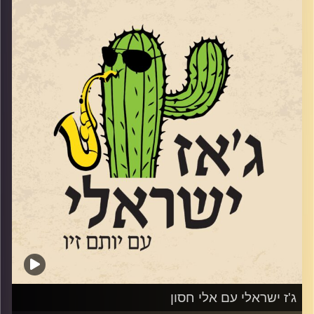
הוא אחד מעמודי התווך של הג'ז הישראלי. הוא נולד בתורכיה
קרדיט תמונות:
רותם בר-אילן
ועלה לארץ בגיל 3, מנגן שנים בסקסופון שנים, אבל חליל היה
הכלי הראשון שלו. אחיו הוא הרוקיסט מני בגר. בנו סתיו הלחין
בין היתר את "שני משוגעים" ואת השיר זוכה האירוויזיון "טוי".
הוא הוציא 17 אלבומים, ב 2005 זכה בפרס לנדאו, וב 2009
זכה בפרס ראש הממשלה למלחינים ולפני 4 בפרס של משרד
התרבות על שם אריק איינשטיין, הוא בא אלינו כדי לחגוג את
האלבום
ה -18 שלו. שוחחנו איתו על המוזיקה שלנו ועל פילוסופיית
החיים שלו.
קרדיט תמונות:
רותם בר-אילן
ג'ז ישראלי עם אלי חסון