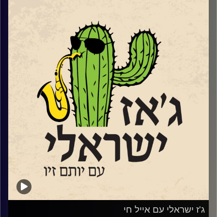
אפילו סתם שנאה, מקבל משמעות אחרת. ולצערינו לרבים מידי
בתוכנו יש פרשנות שונה למה ההפך משנאת חינם…ובאופן לא
מפתיע, לא אצל כולם זו אהבת חינם. אבל אנחנו תוכנית קירוב
לבבות תמידית שמנסה לקרב אוהבי מוזיקה ישראלים לג'ז
הישראלי. ואנחנו עושים זאת באהבה גדולה. אהבת חינם…
השבוע בגלל שעברנו את תשעה באב ובגלל שאנחנו תוכנית
ישראלית, שמענו הרבה יותר שירים עם מילים אבל גם מוזיקה
אינסטרומנטלית ללב ולנשמה.
קרדיט תמונות:
רותם בר-אילן
ג'ז ישראלי עם אייל חי