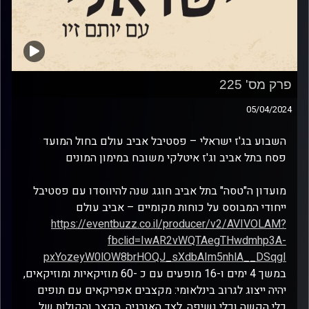
פרק מס' 225
05/04/2024
השבוע בג'ז ישראלי – פסטיבל אביב עולם בחול המועד
פסח בתל אביב וג'ז איטלקי משובח במימון המונים
מועדון ה"טסה" בתל אביב חוגג שנה להיווסדו עם פסטיבל
ייחודי המבוסס על כוחות מקומיים – אביב עולם
https://eventbuzz.co.il/producer/v2/AVIVOLAM?
fbclid=IwAR2vWQTAegTHwdmhp3A-
pxYozeyW0lOW8brHOQJ_sXdbAIm5nhlA__DSqgI
במשך 4 ימים ו-16 מופעים עם כ -60 מוזיקאיות ומוזיקאים,
יהיה ייצוג לגרוב בינלאומי: מקצבים אפריקאים עם תופים
כלי הקשה וכלי נשיפה, לצד האנרגיה, הקצב והקולות של