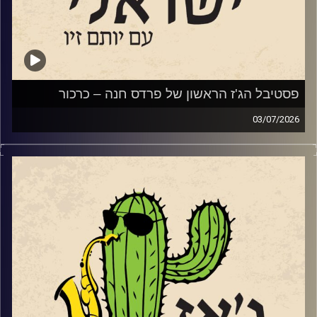
סיימנו עם סינגל
מתוך האלבום החדש של המלחין והחצוצרן איתמר בורוכוב.
ועם קטע
מתוך אלבומו החדש של נגן הבס והמלחין אלון ניר.
פסטיבל הג'ז הראשון של פרדס חנה – כרכור
03/07/2026
השבוע, הקדשנו את התוכנית לפסטיבל הג'ז הראשון של פרדס
חנה כרכור שייפתח את שעריו בשבוע הבא בין ה 7-9.7.
קרדיט תמונות:
רותם בר-אילן
שלושה ימים ותשעה
כרטיס PASS מלא (9 מופעים) – טיקצ'אק
הרכבי ג'ז ישראלי משובחים ואיכותיים. לצד המופעים יתקיימו
שלוש כיתות אמן בקונסרבטוריון המקומי בהשתתפות חלק
מאומני הפסטיבל.
הזרעים של הפסטיבל החלו לנבוט בגינת ביתם של עדי ואלון