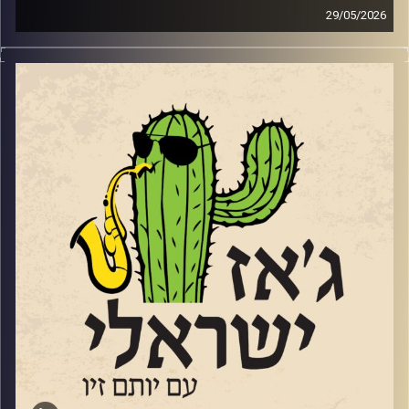
29/05/2026
השבוע בג'ז ישראלי
בין התאריכים 18-20.6 יתקיים בדרום פסטיבל הג'ז הישראלי
השני
https://live.tickchak.co.il/hkYxOYkno
של להבים. פסטיבל משובח ומגוון שמובילה אורלי שטרן
המנהלת האומנותית של מועדון הג'ז המקומי. שוחחנו עם אורלי
על הפסטיבל ועל אתגרי הג'ז בדרום.
הפסטיבל יארח כמה ממוזיקאי הג'ז הבולטים של ישראל,
לרבות: עומרי מור, גיא מינטוס, מתן קליין, שי זלמן, קווינטה
אנסמבל ועוד. בפסטיבל ישולבו גם הופעות של הרכבים
צעירים מכל רחבי הארץ. בין היתר יופיעו: הביג בנד של עומר,
שמשלב נגנים צעירים מצטיינים, עם בוגרים ומוריהם. ההרכב
של תלמה ילין בגבעתיים (יחוזק עם מתופף מנתיבות), רביעיית
גלעד אהרון מעמק האלה והרכב צעיר מקונסרבטוריון שטריקר
בתל אביב. הכניסה לכל הופעות ההרכבים הצעירים – חופשית,
כמיטב המסורת של פסטיבל הג'אז בלהבים.