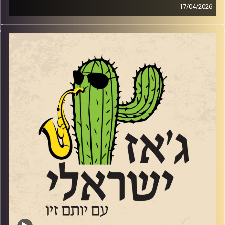
17/04/2026
החצוצרן והמלחין אלי חסון
www.elihasson.com
שהוציא לפני מספר חודשים את אלבומו השני הוא דמות
ייחודית. לא רק בגלל שהיה בגיל 61 כשאלבום הבכורה יצא,
אלא בגלל הסאונד המיוחד
https://youtu.be/zjgy9Sw0c38?si=rOfYz1h-ZgMlzrax
והבחירות המוזיקליות שלו. שוחחנו איתו באולפן על מוזיקה,
על שקט ועל מה שביניהם
קרדיט תמונות:
רותם בר-אילן