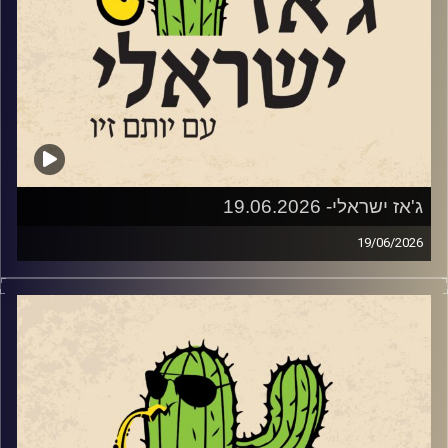
(הבסיסט של להקת א-טמפו) שטרן באמצעות הופעות ביתיות.
משם התפתחו ל"ליין ג'ז" קהילתי שהפגיש מידי חודש את
חובבי הג'ז של פרדס חנה כרכור עם הרכבי ג'ז ישראלים. שלוש
שנים לאחר מכן, בימינו אלו – פסטיבל נולד.
מאחורי הפסטיבל עומדים ביחד עמותת דרך הג׳אז וקואופרטיב
של הרכבי ג׳אז ישראליים, בשיתוף המועצה המקומית פרדס
חנה כרכור, המתנ״ס וחברת אפיק תקשורת. בניהול אמנותי של
אלון שטרן והפקה של עדי שטרן.
ג'אז ישראלי- 19.06.2026
19/06/2026
שוחחנו עם אלון (א-טמפו) שטרן
השבוע בג'ז ישראלי
מה הקשר בין מוצארט, אלביס, דבורים, מחול ומודעות
אטמפו • לוח הופעות מעודכן 2026 • הזמנת כרטיסים • פורטל
אקולוגית? מופע חדש של להקת המחול ג'אם מצא את החיבור.
LIVE
לקראת ההופעה ביום שלישי ה 23.6 בגני תקווה
שוחחנו עם
הכוראוגרף
יגור משניקוב ומנהלת הלהקה, תכלת
וגם עם חלק מהמוזיקאים שיופיעו:
הר ים. יצירת המחול הניאו-קלאסית החדשה שלהם – "Waggle
Dance" שואבת השראה מריקוד הדבורים ומעלה למודעות את
אלון (חגיגה) פרבר
סכנת היעלמותן מהעולם.