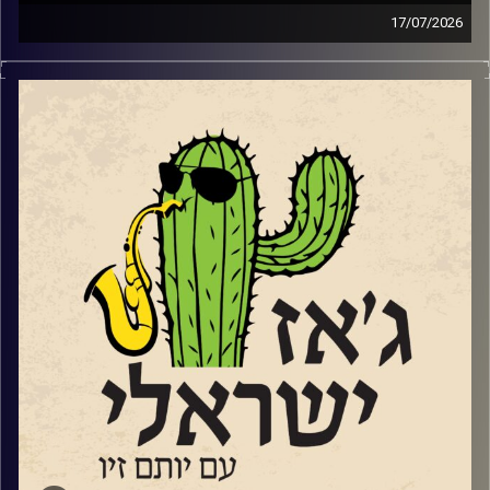
17/07/2026
אייל חי,
Www.Instagram.com/eyalhai
סקסופוניסט, מלחין וזמר משיק בסוף החודש את "אל התפל"
אלבומו השלישי והראשון בו הוא שר בעברית. מופע ההשקה
https://www.goshow.co.il/show/21434/55586
יתקיים במועדון הג'ז "אממה" בתל אביב ב – 29.7.
שוחחנו עם אייל על הלימודים בברקלי והחיים בניו יורק וגם על
שירה נגינה ומה שביניהן.
קרדיט תמונות:
רותם בר-אילן