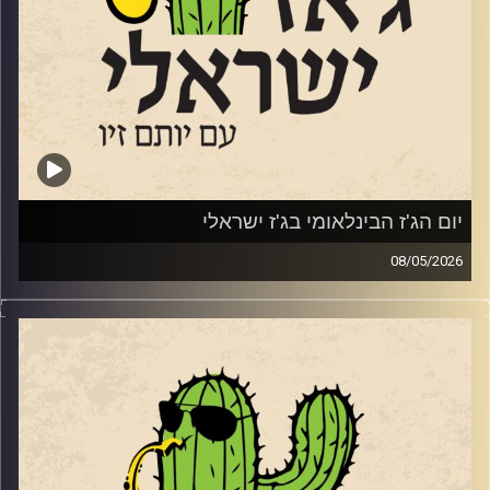
הטריו של ענת פורט
יותם זילברשטיין
איילת רוז גוטליב
מאיה בלזיצמן ואוריאל הרמן
שרון מנצור
יום הג'ז הבינלאומי בג'ז ישראלי
08/05/2026
ענת כהן
בשבוע שעבר, ב – 30.4 ציינו ברחבי העולם את יום הג'ז
הבינלאומי. כמידי שנה ביום הזה אנחנו מרשים לעצמינו לשמוע
ניתאי הרשקוביץ
ג'ז מהעולם. לרגל היום החגיגי, אספנו כמה אלבומים חדשים
שיצאו ב 2026 ששווים את האוזן שלכם.
עומר אביטל
ואלו הם:
קרדיט תמונות:
רותם בר-אילן
PAT METHENY –
https://www.allmusic.com/album/side-