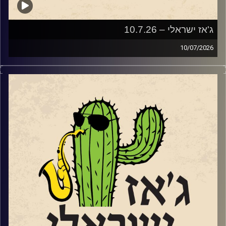
ג'אז ישראלי – 10.7.26
10/07/2026
השבוע בג'ז ישראלי
פתחנו עם סדרת מופעי הג'ז אל מול השקיעה בנמל יפו
שהחלה ב – 2.6 ותסתיים ב – 8.9. שוחחנו עם שתיים
מהמוזיקאיות שיופיעו בסדרה.
עידית מינצר שתופיע ב 14.7
עם החמישייה בהובלתה שהופיעה לראשונה בפסטיבל הג'ז
באילת.
ועם סלעית להב שתופיע
עם ההרכב הברזילאי שלה, "שורולה" ב 28.7
בהמשך לקראת שתי הופעות שלו בשבלול ג'אז בתל אביב
שוחחנו עם הפסנתרן טמיר הנדלמן שמגיע להשיק את אלבום
הדואט
החדש שלו עם הזמרת טיירני טוסון.