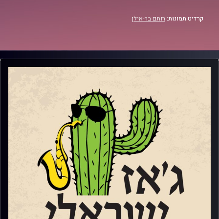
קרדיט תמונות:
רותם בר-אילן