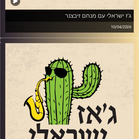
ג'ז ישראלי עם מנחם זיבצנר
10/04/2026
מנחם זיבצנר,
גיטריסט מלחין ומפיק מוזיקאלי כבר לא ילד, אבל לא מפסיק
ליצור, לנגן ולהופיע במגוון ז'אנרים וסגנונות. הוא היה (ועדיין)
חלק מהרכב הג'ז האלמותי "מינואט" שממשיך להופיע גם
בימים אלו, ובשנתיים וחצי האחרונות כשהוא מתקרב לגיל 60
התחיל להוביל טריו משלו. מנחם הגיע לאולפן עם אלבום
הבכורה של הטריו
"
PULSE
"
וגם עם קטעים מהאלבום החדש שייצא השנה. אלבום
שהוקדש ל 7.10.
מי שרוצה להקשיב ולראות אותו מנגן, יכול להגיע בתאריך
23
לאפריל לסלון המדרגות 23 בירושלים.