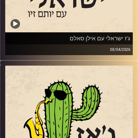
28 לאפריל מינואט עם אלון אולארצ'יק בתל אביב
21 למאי עם הטריו הופעת השקת אלבום במוזיאון אילנה גור
קרדיט תמונות:
רותם בר-אילן
ג'ז ישראלי עם אילן סאלם
03/04/2026
אורח התוכנית השבוע, אילן סאלם מעמודי התווך של הג'ז
הישראלי שהוציא ממש השבוע את אלבומו החדש
Songs of
the Willows
בהשראת הספר "הרוח בערבי הנחל". מגיל 11 הוא מנגן בחליל,
מחלוצי הישראלים שלמדו מוזיקה בחו"ל. התחיל להופיע ברחבי
העולם תוך כדי הלימודים שלו בברקלי קולג' בבוסטון. נמנה על
צוות ההקמה של בית הספר רימון והקים בשנת 1991 את מגמת
הג'ז בבית הספר לאומנויות בתל אביב. משנת 2006 ולמשך
כמעט עשור לימוד באקדמיה בירושלים ועמד בראש המחלקה
ללימודי ג'ז. הוא גידל חינך ועיצב דורות של מוזיקאי ג'ז תוך
הלחנה ונגינה עם המוזיקאים הבולטים בישראל לא רק בג'ז. ב