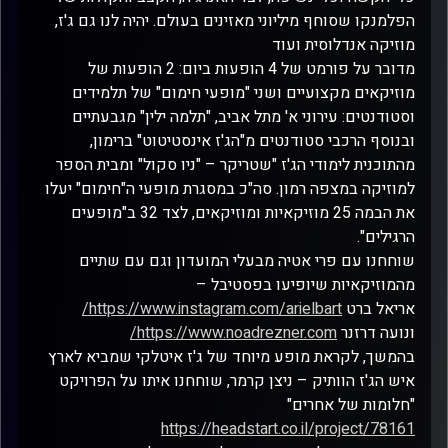
הפלמנקו שסוחף מיליוני מאזינים בעולם. יהיה לנו גם ג'ז,
מוזיקה אנדלוסית ועוד
מדובר על פורמט של 4 הופעות ביום: 2 הופעות של
מוזיקאים מקצועיים ושני "מופעי חימום" של תלמידים
וסטודנטים: עירוני א' מתל אביב, "תלמה ילין" מגבעתיים
ובנוסף הרכבי סטודנטים מ"הג'ז אינסטיטוט" ברימון,
מהתוכנית לימודי הג'ז "שטריקר – "ניו סקול" ומבית הספר
למוזיקה במצפה רמון. סה"כ במסגרת מופעי ה"חימום" יעלו
את הבמה 25 מוזיקאיות ומוזיקאים, לצד 32 ב"מופעים
הרגילים".
שוחחנו עם פרי אטיה מבעלי המועדון וגם עם שתיים
מהמוזיקאיות שיופיעו בפסטיבל –
אריאל ברט
https://www.instagram.com/arielbart/
ונועה דרזנר
https://www.noadrezner.com/
בהמשך, לקראת מופע מיוחד של ג'ז איטלקי שמביא לארץ
איש הג'ז הוותיק – ניצן קרמר, שוחחנו איתו על הפרויקט
"חלומות של אחרים"
https://headstart.co.il/project/78161