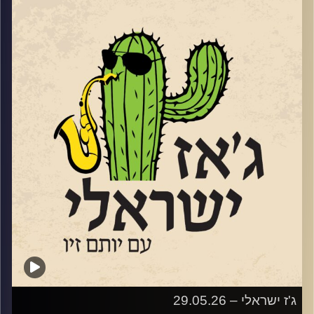
הטריו שלה, המוקדש לאחד מגדולי פסנתרני הג'ז בהיסטוריה –
ביל אוונס. שם האלבום,
“Portrait In Evan
s”
מתכתב עם השם של אחד מאלבומי המופת של אוונס עצמו
משנת 1960. נועה תופיע בתחילת יולי בשני מופעים בהפקת
קהילת הג'ז הישראלית שמוביל ברק וייס. הראשון יהיה מחווה
ל"גבירתי הנאווה"
והשני לסיפור "הפרברים"
שוחחנו איתה על תהליך היצירה, על המוזיקה שלה על התוכניות
לעתיד
קרדיט תמונות:
רותם בר-אילן
ג'ז ישראלי – 29.05.26