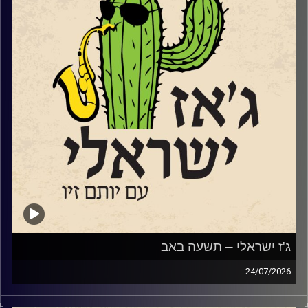
והפסטיבל הוא
פסטיבל SHIFT
שלדברי המארגנים שלו, אינו מבקש לייפות את המציאות, ואינו
מתיימר לפתור אותה. הוא מתחיל מאמונה פשוטה: העתיד
שאנחנו מבקשים אינו דבר שמחכים לו – אלא דבר שיוצרים
יחד.
שוחחנו עם המנהל האומנותי של הבית, עמנואל ויצטום, עם
המלחין ונגן העוד לואי ח'לייף ועם הדי ג'י "גונדי".
אחרי המשכנו במסורת החדשה שלנו והשמענו מוזיקה חדשה
של מוזיקאי ג'ז ישראלים:
איתמר בורוכוב
שיר שני
ניצן בירנבאום
נועה בלומר
ונדב כרם
ג'ז ישראלי – תשעה באב
קרדיט תמונות:
רותם בר-אילן
24/07/2026
מאז ה 7.10.2023, הביטוי שנאת אחים או שנאת חינם או סתם