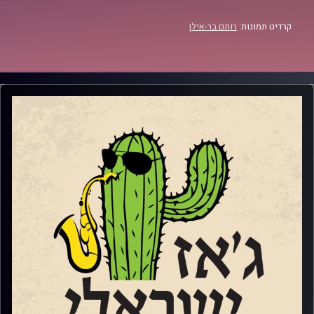
קרדיט תמונות:
רותם בר-אילן