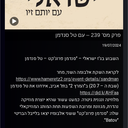
פרק מס' 239 – עם טל סנדמן
19/07/2024
השבוע בג'ז ישראלי – "סנדמן פרוג'קט – טל סנדמן
לקראת השקת אלבומה השני, מחר
https://www.hameretz2.org/event-details/sandman
(שבת ה – 20.7) ב"המרץ 2" בתל אביב, אירחנו את טל סנדמן
https://did.li/AHFaa
מלחינה ונגנית גיטרה. כמעט עשור שהיא יוצרת מוזיקה
נהדרת, מגוונת ומרובת השפעות תחת המותג המוזיקאלי
שלה: "סנדמן פרוג'קט" ששני אלבומיו יצאו בלייבל הבריטי
"Batov".