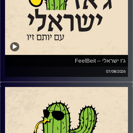
ג'ז ישראלי – FeelBeit
07/08/2026
השבוע הקדשנו את מרבית התוכנית למקום מיוחד ולפסטיבל
מיוחד שמנהל בימים אלו בירושלים.
המקום הוא
FeelBeit
,
מרכז תרבות פלסטיני־ישראלי, ערבי־יהודי, הפועל בירושלים
ומשמש מרחב משותף לאמנים, לאמניות ולקהלים מגוונים.
והפסטיבל הוא
פסטיבל SHIFT
שלדברי המארגנים שלו, אינו מבקש לייפות את המציאות, ואינו
מתיימר לפתור אותה. הוא מתחיל מאמונה פשוטה: העתיד