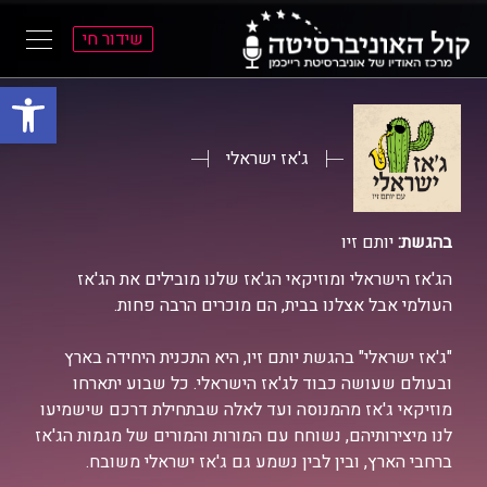
שידור חי
פתח סרגל
ל
ל
תוכן
תפריט
ראשי
ראשי
ג'אז ישראלי
בהגשת:
יותם זיו
הג'אז הישראלי ומוזיקאי הג'אז שלנו מובילים את הג'אז
העולמי אבל אצלנו בבית, הם מוכרים הרבה פחות.
"ג'אז ישראלי" בהגשת יותם זיו, היא התכנית היחידה בארץ
ובעולם שעושה כבוד לג'אז הישראלי. כל שבוע יתארחו
מוזיקאי ג'אז מהמנוסה ועד לאלה שבתחילת דרכם שישמיעו
לנו מיצירותיהם, נשוחח עם המורות והמורים של מגמות הג'אז
ברחבי הארץ, ובין לבין נשמע גם ג'אז ישראלי משובח.