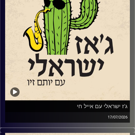
הישראלי. ואנחנו עושים זאת באהבה גדולה. אהבת חינם…
השבוע בגלל שעברנו את תשעה באב ובגלל שאנחנו תוכנית
ישראלית, שמענו הרבה יותר שירים עם מילים אבל גם מוזיקה
אינסטרומנטלית ללב ולנשמה.
קרדיט תמונות:
רותם בר-אילן
ג'ז ישראלי עם אייל חי
17/07/2026
אייל חי,
Www.Instagram.com/eyalhai