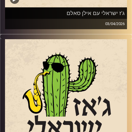
קרדיט תמונות:
רותם בר-אילן
ג'ז ישראלי עם אילן סאלם
03/04/2026
אורח התוכנית השבוע, אילן סאלם מעמודי התווך של הג'ז
הישראלי שהוציא ממש השבוע את אלבומו החדש
Songs of
the Willows
בהשראת הספר "הרוח בערבי הנחל". מגיל 11 הוא מנגן בחליל,
מחלוצי הישראלים שלמדו מוזיקה בחו"ל. התחיל להופיע ברחבי
העולם תוך כדי הלימודים שלו בברקלי קולג' בבוסטון. נמנה על
צוות ההקמה של בית הספר רימון והקים בשנת 1991 את מגמת
הג'ז בבית הספר לאומנויות בתל אביב. משנת 2006 ולמשך
כמעט עשור לימוד באקדמיה בירושלים ועמד בראש המחלקה
ללימודי ג'ז. הוא גידל חינך ועיצב דורות של מוזיקאי ג'ז תוך
הלחנה ונגינה עם המוזיקאים הבולטים בישראל לא רק בג'ז. ב
– 2011, זכה בפרס ראש הממשלה למלחינים. יש לו גם אולפן
הקלטות ובשנים האחרונות מרבה להופיע עם בנו המלחין
והחצוצרן הנהדר, הלל. שוחחנו איתו על המוזיקה שלנו ועל
האלבום החדש.