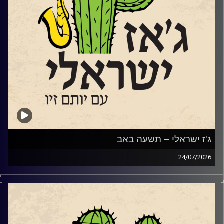
שאנחנו מבקשים אינו דבר שמחכים לו – אלא דבר שיוצרים
יחד.
שוחחנו עם המנהל האומנותי של הבית, עמנואל ויצטום, עם
המלחין ונגן העוד לואי ח'לייף ועם הדי ג'י "גונדי".
אחרי המשכנו במסורת החדשה שלנו והשמענו מוזיקה חדשה
של מוזיקאי ג'ז ישראלים:
איתמר בורוכוב
שיר שני
ניצן בירנבאום
נועה בלומר
ונדב כרם
ג'ז ישראלי – תשעה באב
קרדיט תמונות:
רותם בר-אילן
24/07/2026
מאז ה 7.10.2023, הביטוי שנאת אחים או שנאת חינם או סתם
אפילו סתם שנאה, מקבל משמעות אחרת. ולצערינו לרבים מידי
בתוכנו יש פרשנות שונה למה ההפך משנאת חינם…ובאופן לא
מפתיע, לא אצל כולם זו אהבת חינם. אבל אנחנו תוכנית קירוב
לבבות תמידית שמנסה לקרב אוהבי מוזיקה ישראלים לג'ז