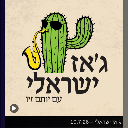
סקסופוניסט, מלחין וזמר משיק בסוף החודש את "אל התפל"
אלבומו השלישי והראשון בו הוא שר בעברית. מופע ההשקה
https://www.goshow.co.il/show/21434/55586
יתקיים במועדון הג'ז "אממה" בתל אביב ב – 29.7.
שוחחנו עם אייל על הלימודים בברקלי והחיים בניו יורק וגם על
שירה נגינה ומה שביניהן.
קרדיט תמונות:
רותם בר-אילן
ג'אז ישראלי – 10.7.26