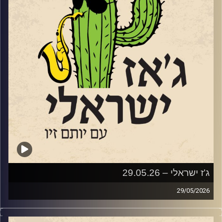
משנת 1960. נועה תופיע בתחילת יולי בשני מופעים בהפקת
קהילת הג'ז הישראלית שמוביל ברק וייס. הראשון יהיה מחווה
ל"גבירתי הנאווה"
והשני לסיפור "הפרברים"
שוחחנו איתה על תהליך היצירה, על המוזיקה שלה על התוכניות
לעתיד
קרדיט תמונות:
רותם בר-אילן
ג'ז ישראלי – 29.05.26
29/05/2026
השבוע בג'ז ישראלי