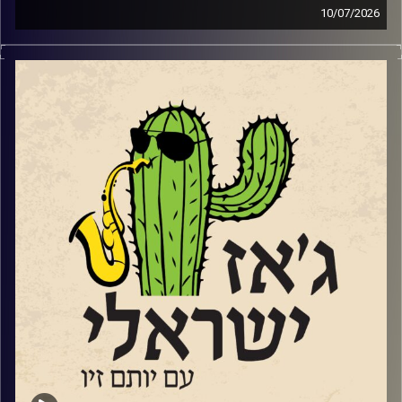
10/07/2026
השבוע בג'ז ישראלי
פתחנו עם סדרת מופעי הג'ז אל מול השקיעה בנמל יפו
שהחלה ב – 2.6 ותסתיים ב – 8.9. שוחחנו עם שתיים
מהמוזיקאיות שיופיעו בסדרה.
עידית מינצר שתופיע ב 14.7
עם החמישייה בהובלתה שהופיעה לראשונה בפסטיבל הג'ז
באילת.
ועם סלעית להב שתופיע
עם ההרכב הברזילאי שלה, "שורולה" ב 28.7
בהמשך לקראת שתי הופעות שלו בשבלול ג'אז בתל אביב
שוחחנו עם הפסנתרן טמיר הנדלמן שמגיע להשיק את אלבום
הדואט
החדש שלו עם הזמרת טיירני טוסון.
סיימנו עם סינגל
מתוך האלבום החדש של המלחין והחצוצרן איתמר בורוכוב.
ועם קטע