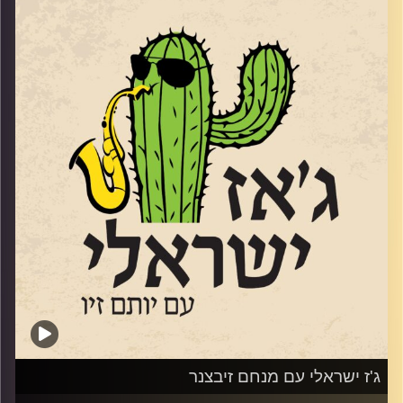
www.elihasson.com
שהוציא לפני מספר חודשים את אלבומו השני הוא דמות
ייחודית. לא רק בגלל שהיה בגיל 61 כשאלבום הבכורה יצא,
אלא בגלל הסאונד המיוחד
https://youtu.be/zjgy9Sw0c38?si=rOfYz1h-ZgMlzrax
והבחירות המוזיקליות שלו. שוחחנו איתו באולפן על מוזיקה,
על שקט ועל מה שביניהם
קרדיט תמונות:
רותם בר-אילן
ג'ז ישראלי עם מנחם זיבצנר