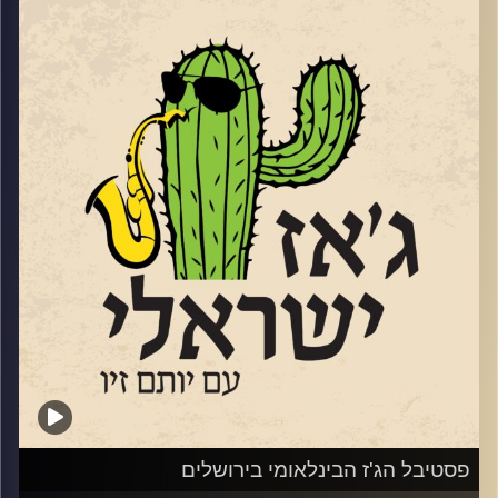
בין התאריכים 18-20.6 יתקיים בדרום פסטיבל הג'ז הישראלי
השני
https://live.tickchak.co.il/hkYxOYkno
של להבים. פסטיבל משובח ומגוון שמובילה אורלי שטרן
המנהלת האומנותית של מועדון הג'ז המקומי. שוחחנו עם אורלי
על הפסטיבל ועל אתגרי הג'ז בדרום.
הפסטיבל יארח כמה ממוזיקאי הג'ז הבולטים של ישראל,
לרבות: עומרי מור, גיא מינטוס, מתן קליין, שי זלמן, קווינטה
אנסמבל ועוד. בפסטיבל ישולבו גם הופעות של הרכבים
צעירים מכל רחבי הארץ. בין היתר יופיעו: הביג בנד של עומר,
שמשלב נגנים צעירים מצטיינים, עם בוגרים ומוריהם. ההרכב
של תלמה ילין בגבעתיים (יחוזק עם מתופף מנתיבות), רביעיית
גלעד אהרון מעמק האלה והרכב צעיר מקונסרבטוריון שטריקר
בתל אביב. הכניסה לכל הופעות ההרכבים הצעירים – חופשית,
כמיטב המסורת של פסטיבל הג'אז בלהבים.
בסוף השבוע הבא, 4-6.6 תתקיים המדורה השמינית של
פסטיבל ניו אורלינס
פסטיבל הג'ז הבינלאומי בירושלים
https://www.hotjazz.co.il/