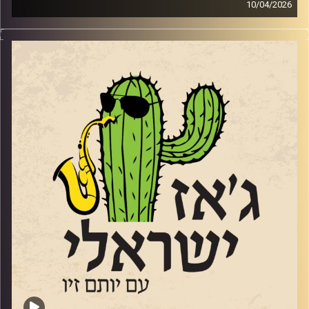
10/04/2026
מנחם זיבצנר,
גיטריסט מלחין ומפיק מוזיקאלי כבר לא ילד, אבל לא מפסיק
ליצור, לנגן ולהופיע במגוון ז'אנרים וסגנונות. הוא היה (ועדיין)
חלק מהרכב הג'ז האלמותי "מינואט" שממשיך להופיע גם
בימים אלו, ובשנתיים וחצי האחרונות כשהוא מתקרב לגיל 60
התחיל להוביל טריו משלו. מנחם הגיע לאולפן עם אלבום
הבכורה של הטריו
"
PULSE
"
וגם עם קטעים מהאלבום החדש שייצא השנה. אלבום
שהוקדש ל 7.10.
מי שרוצה להקשיב ולראות אותו מנגן, יכול להגיע בתאריך
23
לאפריל לסלון המדרגות 23 בירושלים.
28 לאפריל מינואט עם אלון אולארצ'יק בתל אביב
21 למאי עם הטריו הופעת השקת אלבום במוזיאון אילנה גור