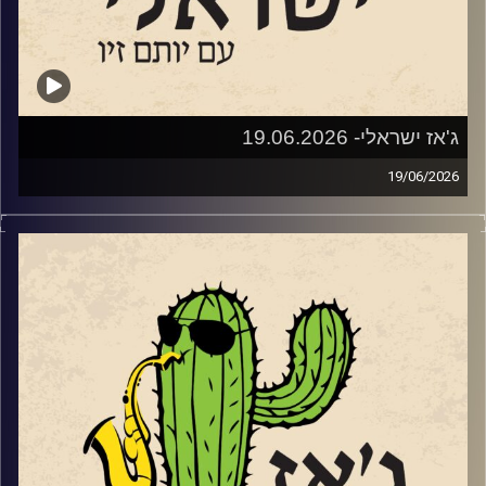
שנים לאחר מכן, בימינו אלו – פסטיבל נולד.
מאחורי הפסטיבל עומדים ביחד עמותת דרך הג׳אז וקואופרטיב
של הרכבי ג׳אז ישראליים, בשיתוף המועצה המקומית פרדס
חנה כרכור, המתנ״ס וחברת אפיק תקשורת. בניהול אמנותי של
אלון שטרן והפקה של עדי שטרן.
ג'אז ישראלי- 19.06.2026
19/06/2026
שוחחנו עם אלון (א-טמפו) שטרן
השבוע בג'ז ישראלי
מה הקשר בין מוצארט, אלביס, דבורים, מחול ומודעות
אטמפו • לוח הופעות מעודכן 2026 • הזמנת כרטיסים • פורטל
אקולוגית? מופע חדש של להקת המחול ג'אם מצא את החיבור.
LIVE
לקראת ההופעה ביום שלישי ה 23.6 בגני תקווה
שוחחנו עם
הכוראוגרף
יגור משניקוב ומנהלת הלהקה, תכלת
וגם עם חלק מהמוזיקאים שיופיעו:
הר ים. יצירת המחול הניאו-קלאסית החדשה שלהם – "Waggle
Dance" שואבת השראה מריקוד הדבורים ומעלה למודעות את
אלון (חגיגה) פרבר
סכנת היעלמותן מהעולם.
המפיק והמנהל האומנותי ניצן קרמר סיפר על המופע החדש
אלון פרבר והחגיגה • לוח הופעות מעודכן 2026 • הזמנת
שלו עם הפסנתרן הגרמני הייחודי, פרנץ פון צ'וסי בסטודיו אנט
כרטיסים • פורטל LIVE
ביום שישי הבא