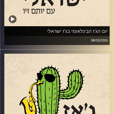
איילת רוז גוטליב
מאיה בלזיצמן ואוריאל הרמן
שרון מנצור
יום הג'ז הבינלאומי בג'ז ישראלי
08/05/2026
ענת כהן
בשבוע שעבר, ב – 30.4 ציינו ברחבי העולם את יום הג'ז
הבינלאומי. כמידי שנה ביום הזה אנחנו מרשים לעצמינו לשמוע
ניתאי הרשקוביץ
ג'ז מהעולם. לרגל היום החגיגי, אספנו כמה אלבומים חדשים
שיצאו ב 2026 ששווים את האוזן שלכם.
עומר אביטל
ואלו הם:
קרדיט תמונות:
רותם בר-אילן
PAT METHENY –
https://www.allmusic.com/album/side-
eye-iii–mw0004758439
Mark Turner —
Patternmaster