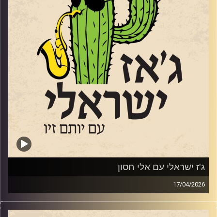
בין היתר את "שני משוגעים" ואת השיר זוכה האירוויזיון "טוי".
הוא הוציא 17 אלבומים, ב 2005 זכה בפרס לנדאו, וב 2009
זכה בפרס ראש הממשלה למלחינים ולפני 4 בפרס של משרד
התרבות על שם אריק איינשטיין, הוא בא אלינו כדי לחגוג את
האלבום
ה -18 שלו. שוחחנו איתו על המוזיקה שלנו ועל פילוסופיית
החיים שלו.
קרדיט תמונות:
רותם בר-אילן
ג'ז ישראלי עם אלי חסון
17/04/2026
החצוצרן והמלחין אלי חסון