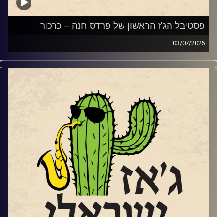
מתוך אלבומו החדש של נגן הבס והמלחין אלון ניר.
פסטיבל הג'ז הראשון של פרדס חנה – כרכור
03/07/2026
השבוע, הקדשנו את התוכנית לפסטיבל הג'ז הראשון של פרדס
חנה כרכור שייפתח את שעריו בשבוע הבא בין ה 7-9.7.
קרדיט תמונות:
רותם בר-אילן
שלושה ימים ותשעה
כרטיס PASS מלא (9 מופעים) – טיקצ'אק
הרכבי ג'ז ישראלי משובחים ואיכותיים. לצד המופעים יתקיימו
שלוש כיתות אמן בקונסרבטוריון המקומי בהשתתפות חלק
מאומני הפסטיבל.
הזרעים של הפסטיבל החלו לנבוט בגינת ביתם של עדי ואלון
(הבסיסט של להקת א-טמפו) שטרן באמצעות הופעות ביתיות.
משם התפתחו ל"ליין ג'ז" קהילתי שהפגיש מידי חודש את
חובבי הג'ז של פרדס חנה כרכור עם הרכבי ג'ז ישראלים. שלוש