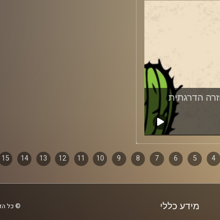
חזרה הדרגתית
15
14
13
12
11
10
9
8
7
6
5
4
מידע כללי
© כל הזכ