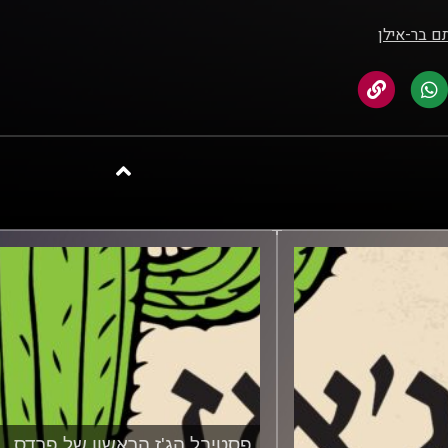
ם בר-אילן
פסטיבל הג'ז הראשון של פרדס