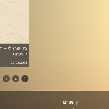
ג'ז ישראלי – 
לשפיות
20/03/2026
1
2
דפדוף
3
סגירה
פרקים
קישורים