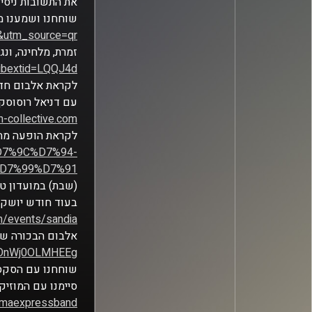
את התשובות ניסינ
שוחחנו ושמענו מ
&utm_source=qr
זמרת, מלחינה, ונג
ibextid=LQQJ4d
לקראת אלבום חד
עם דניאל רוסוסקי
-collective.com/
לקראת הופעה מח
%D7%9C%D7%94-
D7%99%D7%91
(שבת) במועדון ט
בעוד חודש יושק 
m/events/sandia/
אלבום הבכורה של
TeOnWj0OLMHEEg
שוחחנו עם הסקסו
סיימנו עם המוזי
mmaexpressband