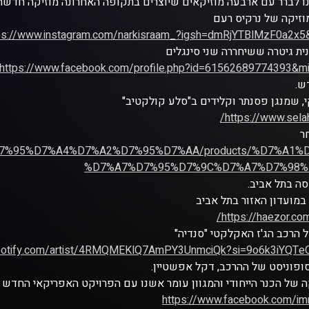
ו לברר עם ארבעה מוזיקאים שיוצרים בתקופה האחרונה מוזיקה חדשה 
וזיקה של נרקיס רעם
ps://www.instagram.com/narkisraam_?igsh=dmRjYTBlMzF0a2x5
נית גיטרה ששיחררה שני סינגלים
https://www.facebook.com/profile.php?id=61562689774393&m
ש.
, שמנגן פסנתר וקלידים ב"סלע קולקטיב"
https://www.selah
ר
%D7%94%D7%95%D7%A4%D7%A2%D7%95%D7%AA/products/%D7%A1
%D7%A7%D7%95%D7%9C%D7%A7%D7%98%
סה בתל אביב.
במועדון האזור בתל אביב
https://haezor.co
 הרכב הג'ז האקלקטי "סנדיה"
.spotify.com/artist/4RMQMEKlQ7AmPY3UnmciQk?si=9o6k3iYQ
פוניסט של ההרכב, דקל אפשטיין.
קה של הכנר הייחודי והמגוון עומר אשנו עם הפרויקט האפריקאי החדש
https://www.facebook.com/i