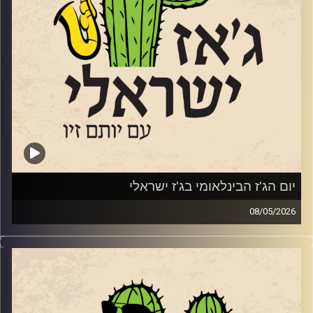
יונתן אבישי והחצוצרן אבישי כהן
קרדיט תמונות:
רותם בר-אילן
הטריו של ענת פורט
יותם זילברשטיין
איילת רוז גוטליב
מאיה בלזיצמן ואוריאל הרמן
שרון מנצור
יום הג'ז הבינלאומי בג'ז ישראלי
08/05/2026
ענת כהן
בשבוע שעבר, ב – 30.4 ציינו ברחבי העולם את יום הג'ז
הבינלאומי. כמידי שנה ביום הזה אנחנו מרשים לעצמינו לשמוע
ניתאי הרשקוביץ
ג'ז מהעולם. לרגל היום החגיגי, אספנו כמה אלבומים חדשים
שיצאו ב 2026 ששווים את האוזן שלכם.
עומר אביטל