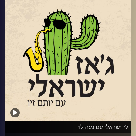
פסטיבל הולגאב ה-17 – בימות Bimot
בפעם ה – 17 פסטיבל הולגאב ליצירה ישראלית-אתיופית,
גיא מינטוס טריו
בבית הקונפדרציה בירושלים בניהולו האומנותי של אפי בניה.
רענן חבושה קוורטט (עם יאיר דלאל)
מופע הסיום שלו ב 25.6 יוקדש לאבבה מלסה, מהמלחינים
סנדיה
הבולטים בהיסטוריה של המוזיקה האתיופית, מי שהלחין יותר
רביעיית הג׳אז מינואט
מאלפיים שירים וחי בישראל שנים רבות. במופע יופיעו אחיו
אטמפו (עם מתן קליין)
של אבבה, זמנה מלסה, הזמר הצעיר מוסה אבבה, בנו של
המלחין. שוחחנו ושמענו את השירה של זמנה.
קרדיט תמונות:
רותם בר-אילן
שוחחנו גם עם הפסנתרן גלעד שמעיה לקראת
מופע טריו
בבית כנסת "יקר" בתל אביב.
בהמשך שמענו סינגל מתוך האלבום החדש של טל משיח,
בהשתתפות ענת כהן.
וגם, מתוך אלבום הדואט של יותם זילברשטיין והבסיסט רון
קרטר
וסיימו עם סינגל מתוך אלבומו החדש והמשובח של
ג'ז ישראלי עם נעה לוי
הסקסופוניסט אסף יוריה