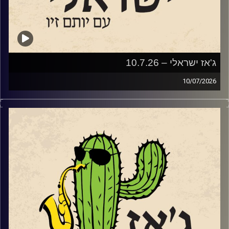
ג'אז ישראלי – 10.7.26
10/07/2026
השבוע בג'ז ישראלי
פתחנו עם סדרת מופעי הג'ז אל מול השקיעה בנמל יפו
שהחלה ב – 2.6 ותסתיים ב – 8.9. שוחחנו עם שתיים
מהמוזיקאיות שיופיעו בסדרה.
עידית מינצר שתופיע ב 14.7
עם החמישייה בהובלתה שהופיעה לראשונה בפסטיבל הג'ז
באילת.
ועם סלעית להב שתופיע
עם ההרכב הברזילאי שלה, "שורולה" ב 28.7
בהמשך לקראת שתי הופעות שלו בשבלול ג'אז בתל אביב