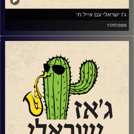
ג'ז ישראלי עם אייל חי
17/07/2026
אייל חי,
Www.Instagram.com/eyalhai
סקסופוניסט, מלחין וזמר משיק בסוף החודש את "אל התפל"
אלבומו השלישי והראשון בו הוא שר בעברית. מופע ההשקה
https://www.goshow.co.il/show/21434/55586
יתקיים במועדון הג'ז "אממה" בתל אביב ב – 29.7.
שוחחנו עם אייל על הלימודים בברקלי והחיים בניו יורק וגם על
שירה נגינה ומה שביניהן.
קרדיט תמונות:
רותם בר-אילן