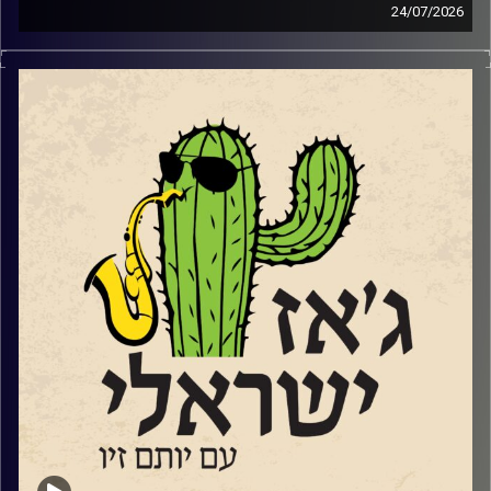
24/07/2026
מאז ה 7.10.2023, הביטוי שנאת אחים או שנאת חינם או סתם
אפילו סתם שנאה, מקבל משמעות אחרת. ולצערינו לרבים מידי
בתוכנו יש פרשנות שונה למה ההפך משנאת חינם…ובאופן לא
מפתיע, לא אצל כולם זו אהבת חינם. אבל אנחנו תוכנית קירוב
לבבות תמידית שמנסה לקרב אוהבי מוזיקה ישראלים לג'ז
הישראלי. ואנחנו עושים זאת באהבה גדולה. אהבת חינם…
השבוע בגלל שעברנו את תשעה באב ובגלל שאנחנו תוכנית
ישראלית, שמענו הרבה יותר שירים עם מילים אבל גם מוזיקה
אינסטרומנטלית ללב ולנשמה.
קרדיט תמונות:
רותם בר-אילן