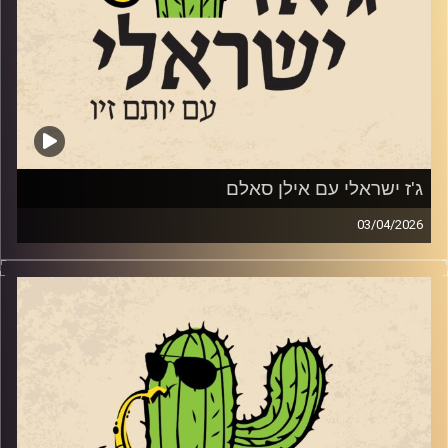
מי שרוצה להקשיב ולראות אותו מנגן, יכול להגיע בתאריך
23
לאפריל לסלון המדרגות 23 בירושלים.
28 לאפריל מינואט עם אלון אולארצ'יק בתל אביב
21 למאי עם הטריו הופעת השקת אלבום במוזיאון אילנה גור
קרדיט תמונות:
רותם בר-אילן
ג'ז ישראלי עם אילן סאלם
03/04/2026
אורח התוכנית השבוע, אילן סאלם מעמודי התווך של הג'ז
הישראלי שהוציא ממש השבוע את אלבומו החדש
Songs of
the Willows
בהשראת הספר "הרוח בערבי הנחל". מגיל 11 הוא מנגן בחליל,
מחלוצי הישראלים שלמדו מוזיקה בחו"ל. התחיל להופיע ברחבי
העולם תוך כדי הלימודים שלו בברקלי קולג' בבוסטון. נמנה על
צוות ההקמה של בית הספר רימון והקים בשנת 1991 את מגמת
הג'ז בבית הספר לאומנויות בתל אביב. משנת 2006 ולמשך
כמעט עשור לימוד באקדמיה בירושלים ועמד בראש המחלקה