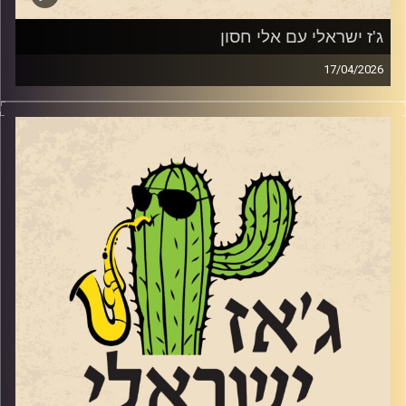
ג'ז ישראלי עם אלי חסון
17/04/2026
החצוצרן והמלחין אלי חסון
www.elihasson.com
שהוציא לפני מספר חודשים את אלבומו השני הוא דמות
ייחודית. לא רק בגלל שהיה בגיל 61 כשאלבום הבכורה יצא,
אלא בגלל הסאונד המיוחד
https://youtu.be/zjgy9Sw0c38?si=rOfYz1h-ZgMlzrax
והבחירות המוזיקליות שלו. שוחחנו איתו באולפן על מוזיקה,
על שקט ועל מה שביניהם