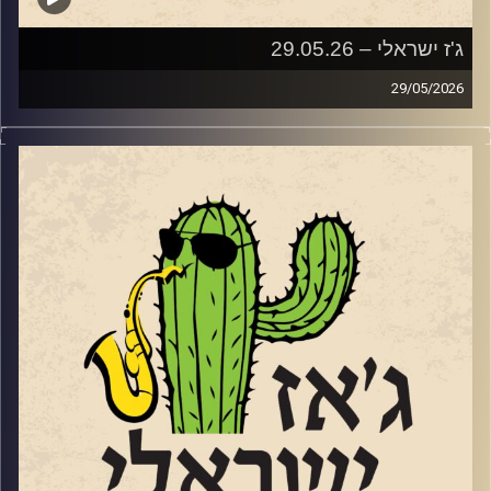
ג'ז ישראלי – 29.05.26
29/05/2026
השבוע בג'ז ישראלי
בין התאריכים 18-20.6 יתקיים בדרום פסטיבל הג'ז הישראלי
השני
https://live.tickchak.co.il/hkYxOYkno
של להבים. פסטיבל משובח ומגוון שמובילה אורלי שטרן
המנהלת האומנותית של מועדון הג'ז המקומי. שוחחנו עם אורלי
על הפסטיבל ועל אתגרי הג'ז בדרום.
הפסטיבל יארח כמה ממוזיקאי הג'ז הבולטים של ישראל,
לרבות: עומרי מור, גיא מינטוס, מתן קליין, שי זלמן, קווינטה
אנסמבל ועוד. בפסטיבל ישולבו גם הופעות של הרכבים
צעירים מכל רחבי הארץ. בין היתר יופיעו: הביג בנד של עומר,
שמשלב נגנים צעירים מצטיינים, עם בוגרים ומוריהם. ההרכב
של תלמה ילין בגבעתיים (יחוזק עם מתופף מנתיבות), רביעיית
גלעד אהרון מעמק האלה והרכב צעיר מקונסרבטוריון שטריקר