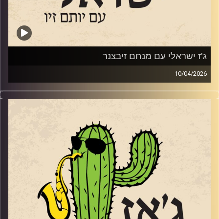
קרדיט תמונות:
רותם בר-אילן
ג'ז ישראלי עם מנחם זיבצנר
10/04/2026
מנחם זיבצנר,
גיטריסט מלחין ומפיק מוזיקאלי כבר לא ילד, אבל לא מפסיק
ליצור, לנגן ולהופיע במגוון ז'אנרים וסגנונות. הוא היה (ועדיין)
חלק מהרכב הג'ז האלמותי "מינואט" שממשיך להופיע גם
בימים אלו, ובשנתיים וחצי האחרונות כשהוא מתקרב לגיל 60
התחיל להוביל טריו משלו. מנחם הגיע לאולפן עם אלבום
הבכורה של הטריו
"
PULSE
"
וגם עם קטעים מהאלבום החדש שייצא השנה. אלבום
שהוקדש ל 7.10.