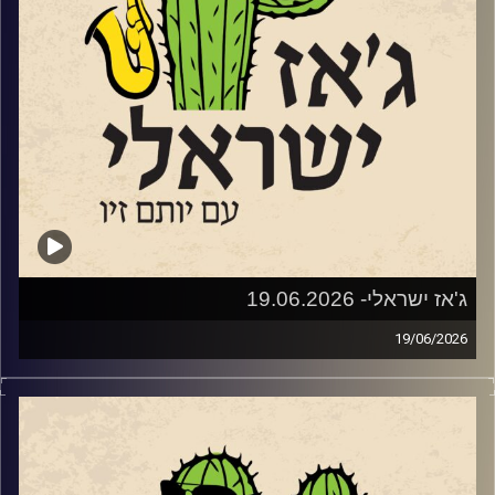
מאומני הפסטיבל.
הזרעים של הפסטיבל החלו לנבוט בגינת ביתם של עדי ואלון
(הבסיסט של להקת א-טמפו) שטרן באמצעות הופעות ביתיות.
משם התפתחו ל"ליין ג'ז" קהילתי שהפגיש מידי חודש את
חובבי הג'ז של פרדס חנה כרכור עם הרכבי ג'ז ישראלים. שלוש
שנים לאחר מכן, בימינו אלו – פסטיבל נולד.
מאחורי הפסטיבל עומדים ביחד עמותת דרך הג׳אז וקואופרטיב
של הרכבי ג׳אז ישראליים, בשיתוף המועצה המקומית פרדס
חנה כרכור, המתנ״ס וחברת אפיק תקשורת. בניהול אמנותי של
אלון שטרן והפקה של עדי שטרן.
ג'אז ישראלי- 19.06.2026
19/06/2026
שוחחנו עם אלון (א-טמפו) שטרן
השבוע בג'ז ישראלי
מה הקשר בין מוצארט, אלביס, דבורים, מחול ומודעות
אטמפו • לוח הופעות מעודכן 2026 • הזמנת כרטיסים • פורטל
אקולוגית? מופע חדש של להקת המחול ג'אם מצא את החיבור.
LIVE
לקראת ההופעה ביום שלישי ה 23.6 בגני תקווה
שוחחנו עם
הכוראוגרף
יגור משניקוב ומנהלת הלהקה, תכלת
וגם עם חלק מהמוזיקאים שיופיעו: