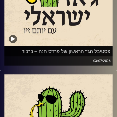
שוחחנו עם הפסנתרן טמיר הנדלמן שמגיע להשיק את אלבום
הדואט
החדש שלו עם הזמרת טיירני טוסון.
סיימנו עם סינגל
מתוך האלבום החדש של המלחין והחצוצרן איתמר בורוכוב.
ועם קטע
מתוך אלבומו החדש של נגן הבס והמלחין אלון ניר.
פסטיבל הג'ז הראשון של פרדס חנה – כרכור
03/07/2026
השבוע, הקדשנו את התוכנית לפסטיבל הג'ז הראשון של פרדס
חנה כרכור שייפתח את שעריו בשבוע הבא בין ה 7-9.7.
קרדיט תמונות:
רותם בר-אילן
שלושה ימים ותשעה
כרטיס PASS מלא (9 מופעים) – טיקצ'אק
הרכבי ג'ז ישראלי משובחים ואיכותיים. לצד המופעים יתקיימו
שלוש כיתות אמן בקונסרבטוריון המקומי בהשתתפות חלק