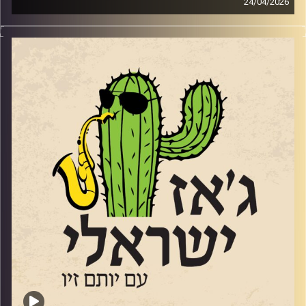
24/04/2026
https://ukjazznews.com/the-tomeka-reid-quartet-dance-
הסקסופוניסט והמלחין
אלברט בגר
skip-hop/
הוא אחד מעמודי התווך של הג'ז הישראלי. הוא נולד בתורכיה
קרדיט תמונות:
רותם בר-אילן
ועלה לארץ בגיל 3, מנגן שנים בסקסופון שנים, אבל חליל היה
הכלי הראשון שלו. אחיו הוא הרוקיסט מני בגר. בנו סתיו הלחין
בין היתר את "שני משוגעים" ואת השיר זוכה האירוויזיון "טוי".
הוא הוציא 17 אלבומים, ב 2005 זכה בפרס לנדאו, וב 2009
זכה בפרס ראש הממשלה למלחינים ולפני 4 בפרס של משרד
התרבות על שם אריק איינשטיין, הוא בא אלינו כדי לחגוג את
האלבום
ה -18 שלו. שוחחנו איתו על המוזיקה שלנו ועל פילוסופיית
החיים שלו.
קרדיט תמונות:
רותם בר-אילן