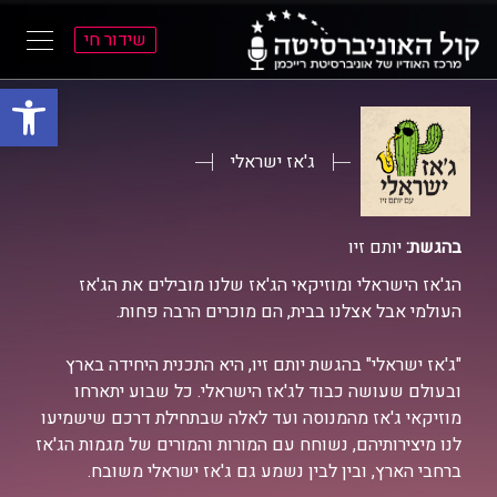
שידור חי
פתח סרגל
ל
ל
תוכן
תפריט
ראשי
ראשי
ג'אז ישראלי
בהגשת:
יותם זיו
הג'אז הישראלי ומוזיקאי הג'אז שלנו מובילים את הג'אז
העולמי אבל אצלנו בבית, הם מוכרים הרבה פחות.
"ג'אז ישראלי" בהגשת יותם זיו, היא התכנית היחידה בארץ
ובעולם שעושה כבוד לג'אז הישראלי. כל שבוע יתארחו
מוזיקאי ג'אז מהמנוסה ועד לאלה שבתחילת דרכם שישמיעו
לנו מיצירותיהם, נשוחח עם המורות והמורים של מגמות הג'אז
ברחבי הארץ, ובין לבין נשמע גם ג'אז ישראלי משובח.