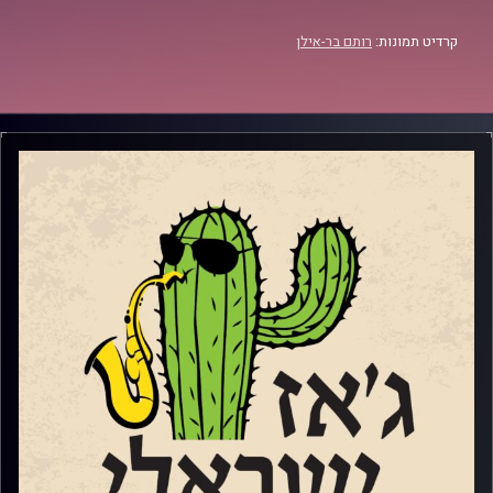
קרדיט תמונות:
רותם בר-אילן