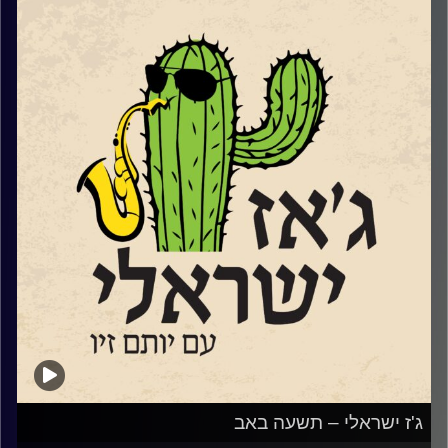
המקום הוא
FeelBeit
,
מרכז תרבות פלסטיני־ישראלי, ערבי־יהודי, הפועל בירושלים
ומשמש מרחב משותף לאמנים, לאמניות ולקהלים מגוונים.
והפסטיבל הוא
פסטיבל SHIFT
שלדברי המארגנים שלו, אינו מבקש לייפות את המציאות, ואינו
מתיימר לפתור אותה. הוא מתחיל מאמונה פשוטה: העתיד
שאנחנו מבקשים אינו דבר שמחכים לו – אלא דבר שיוצרים
יחד.
שוחחנו עם המנהל האומנותי של הבית, עמנואל ויצטום, עם
המלחין ונגן העוד לואי ח'לייף ועם הדי ג'י "גונדי".
אחרי המשכנו במסורת החדשה שלנו והשמענו מוזיקה חדשה
של מוזיקאי ג'ז ישראלים:
איתמר בורוכוב
שיר שני
ניצן בירנבאום
נועה בלומר
ונדב כרם
ג'ז ישראלי – תשעה באב
קרדיט תמונות:
רותם בר-אילן