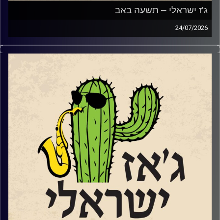
ג'ז ישראלי – תשעה באב
24/07/2026
מאז ה 7.10.2023, הביטוי שנאת אחים או שנאת חינם או סתם
אפילו סתם שנאה, מקבל משמעות אחרת. ולצערינו לרבים מידי
בתוכנו יש פרשנות שונה למה ההפך משנאת חינם…ובאופן לא
מפתיע, לא אצל כולם זו אהבת חינם. אבל אנחנו תוכנית קירוב
לבבות תמידית שמנסה לקרב אוהבי מוזיקה ישראלים לג'ז
הישראלי. ואנחנו עושים זאת באהבה גדולה. אהבת חינם…
השבוע בגלל שעברנו את תשעה באב ובגלל שאנחנו תוכנית
ישראלית, שמענו הרבה יותר שירים עם מילים אבל גם מוזיקה
אינסטרומנטלית ללב ולנשמה.
קרדיט תמונות:
רותם בר-אילן