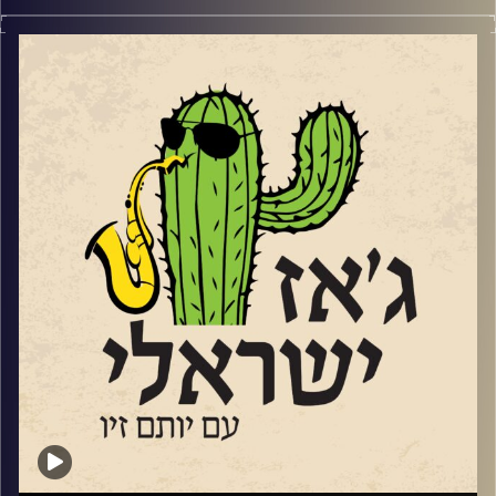
השבוע בג'ז ישראלי
לקראת סוף החודש בין ה 23-26.6 יפתח
קרדיט תמונות:
רותם בר-אילן
בפסטיבל יופיעו גם
פסטיבל הולגאב ה-17 – בימות Bimot
בפעם ה – 17 פסטיבל הולגאב ליצירה ישראלית-אתיופית,
גיא מינטוס טריו
בבית הקונפדרציה בירושלים בניהולו האומנותי של אפי בניה.
רענן חבושה קוורטט (עם יאיר דלאל)
מופע הסיום שלו ב 25.6 יוקדש לאבבה מלסה, מהמלחינים
סנדיה
הבולטים בהיסטוריה של המוזיקה האתיופית, מי שהלחין יותר
רביעיית הג׳אז מינואט
מאלפיים שירים וחי בישראל שנים רבות. במופע יופיעו אחיו
אטמפו (עם מתן קליין)
של אבבה, זמנה מלסה, הזמר הצעיר מוסה אבבה, בנו של
המלחין. שוחחנו ושמענו את השירה של זמנה.
קרדיט תמונות:
רותם בר-אילן
שוחחנו גם עם הפסנתרן גלעד שמעיה לקראת
מופע טריו
בבית כנסת "יקר" בתל אביב.
בהמשך שמענו סינגל מתוך האלבום החדש של טל משיח,
בהשתתפות ענת כהן.
וגם, מתוך אלבום הדואט של יותם זילברשטיין והבסיסט רון
קרטר