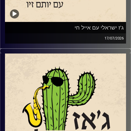
ג'ז ישראלי עם אייל חי
17/07/2026
אייל חי,
Www.Instagram.com/eyalhai
סקסופוניסט, מלחין וזמר משיק בסוף החודש את "אל התפל"
אלבומו השלישי והראשון בו הוא שר בעברית. מופע ההשקה
https://www.goshow.co.il/show/21434/55586
יתקיים במועדון הג'ז "אממה" בתל אביב ב – 29.7.
שוחחנו עם אייל על הלימודים בברקלי והחיים בניו יורק וגם על
שירה נגינה ומה שביניהן.