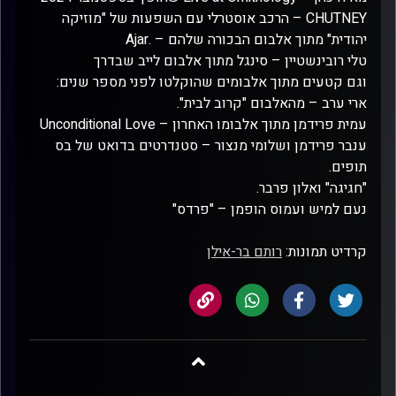
CHUTNEY – הרכב אוסטרלי עם השפעות של "מוזיקה
יהודית" מתוך אלבום הבכורה שלהם – .Ajar
טלי רובינשטיין – סינגל מתוך אלבום לייב שבדרך
וגם קטעים מתוך אלבומים שהוקלטו לפני מספר שנים:
ארי ערב – מהאלבום "קרוב לבית".
עמית פרידמן מתוך אלבומו האחרון – Unconditional Love
ענבר פרידמן ושלומי מנצור – סטנדרטים בדואט של בס
תופים.
"חגיגה" ואלון פרבר.
נעם למיש ועמוס הופמן – "פרדס"
קרדיט תמונות:
רותם בר-אילן