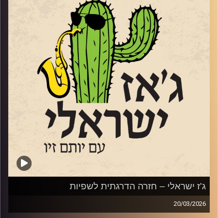
אמיצות ואמיצים, שתחת מגבלות פיקוד העורף מאפשרים
לקהל להתאוורר קצת, לראות ולשמוע מוזיקה חיה. שמענו
יצירות ג'ז שהם בחרות ושמענו מהם על האתגרים ועל הסיפוק.
דיברנו עם יותם ונועה מ"עין תאנה" ברמת הגולן,
https://ein-teina.com/
אבי אנגל מ"שבלול ג'ז" בתל אביב.
https://shablul.smarticket.co.il/
עם מושיקו אשכנזי ממועדון הג'ז במצפה רמון
https://jazzclub.internalcompassmusic.com/
ג'ז ישראלי – חזרה הדרגתית לשפיות
ועם מילנה חנוכייב ממועדון "בלה צ'או" בראשון לציון
20/03/2026