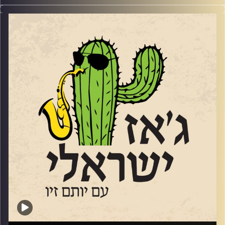
הפסנתרן והמלחין
מילטון מיכאלי
הגיע לאולפן של ג'ז ישראלי כדי לחגוג את אלבום הבכורה שלו
SHABAKA
כמוביל (ביחד עם אסף שחורי). אלבום,
Universal Butterfly
יצא אחרי שנים של הופעות לצד מוזיקאי ג'ז ישראלים רבים
https://downbeat.com/reviews/detail/of-the-earth
והוקלט בהופעה חיה במועדון "לבונטין 7". המתופף בהופעה
ובאלבום (ביחד עם מילטון ואסף) הוא חמיד דרייק האגדי
Julian Lage —
Scenes From Above
שהגיע לארץ במיוחד. שוחחנו עם מילטון עם האלבום ועל
תהליך היצירה שלו.
https://www.allmusic.com/album/scenes-from-above-
mw0004652197
קרדיט תמונות:
רותם בר-אילן
Melissa Aldana – ‘Filin
https://ukjazznews.com/melissa-aldana-filin/
Sylvie Courvoisier Trio
https://www.jazzwise.com/reviews/sylvie-courvoisier-
trio-eclats-live-in-europe