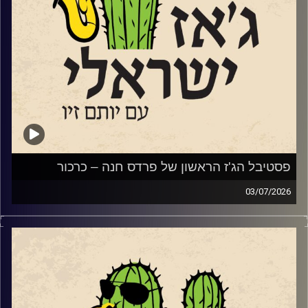
עם ההרכב הברזילאי שלה, "שורולה" ב 28.7
בהמשך לקראת שתי הופעות שלו בשבלול ג'אז בתל אביב
שוחחנו עם הפסנתרן טמיר הנדלמן שמגיע להשיק את אלבום
הדואט
החדש שלו עם הזמרת טיירני טוסון.
סיימנו עם סינגל
מתוך האלבום החדש של המלחין והחצוצרן איתמר בורוכוב.
ועם קטע
מתוך אלבומו החדש של נגן הבס והמלחין אלון ניר.
פסטיבל הג'ז הראשון של פרדס חנה – כרכור
03/07/2026
השבוע, הקדשנו את התוכנית לפסטיבל הג'ז הראשון של פרדס
חנה כרכור שייפתח את שעריו בשבוע הבא בין ה 7-9.7.
קרדיט תמונות:
רותם בר-אילן
שלושה ימים ותשעה
כרטיס PASS מלא (9 מופעים) – טיקצ'אק