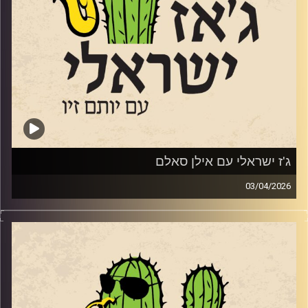
שהוקדש ל 7.10.
מי שרוצה להקשיב ולראות אותו מנגן, יכול להגיע בתאריך
23
לאפריל לסלון המדרגות 23 בירושלים.
28 לאפריל מינואט עם אלון אולארצ'יק בתל אביב
21 למאי עם הטריו הופעת השקת אלבום במוזיאון אילנה גור
קרדיט תמונות:
רותם בר-אילן
ג'ז ישראלי עם אילן סאלם
03/04/2026
אורח התוכנית השבוע, אילן סאלם מעמודי התווך של הג'ז
הישראלי שהוציא ממש השבוע את אלבומו החדש
Songs of
the Willows
בהשראת הספר "הרוח בערבי הנחל". מגיל 11 הוא מנגן בחליל,
מחלוצי הישראלים שלמדו מוזיקה בחו"ל. התחיל להופיע ברחבי
העולם תוך כדי הלימודים שלו בברקלי קולג' בבוסטון. נמנה על
צוות ההקמה של בית הספר רימון והקים בשנת 1991 את מגמת