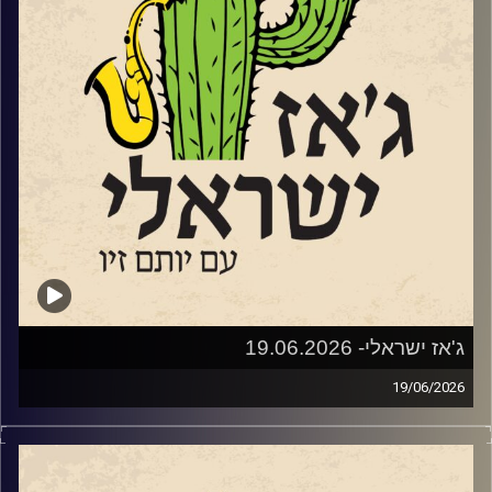
הרכבי ג'ז ישראלי משובחים ואיכותיים. לצד המופעים יתקיימו
שלוש כיתות אמן בקונסרבטוריון המקומי בהשתתפות חלק
מאומני הפסטיבל.
הזרעים של הפסטיבל החלו לנבוט בגינת ביתם של עדי ואלון
(הבסיסט של להקת א-טמפו) שטרן באמצעות הופעות ביתיות.
משם התפתחו ל"ליין ג'ז" קהילתי שהפגיש מידי חודש את
חובבי הג'ז של פרדס חנה כרכור עם הרכבי ג'ז ישראלים. שלוש
שנים לאחר מכן, בימינו אלו – פסטיבל נולד.
מאחורי הפסטיבל עומדים ביחד עמותת דרך הג׳אז וקואופרטיב
של הרכבי ג׳אז ישראליים, בשיתוף המועצה המקומית פרדס
חנה כרכור, המתנ״ס וחברת אפיק תקשורת. בניהול אמנותי של
אלון שטרן והפקה של עדי שטרן.
ג'אז ישראלי- 19.06.2026
19/06/2026
שוחחנו עם אלון (א-טמפו) שטרן
השבוע בג'ז ישראלי
מה הקשר בין מוצארט, אלביס, דבורים, מחול ומודעות
אטמפו • לוח הופעות מעודכן 2026 • הזמנת כרטיסים • פורטל
אקולוגית? מופע חדש של להקת המחול ג'אם מצא את החיבור.
LIVE