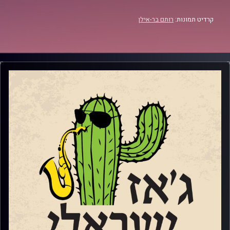
קרדיט תמונות:
רותם בר-אילן