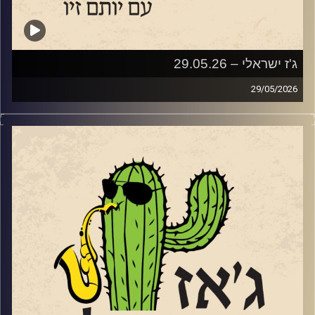
ג'ז ישראלי – 29.05.26
29/05/2026
השבוע בג'ז ישראלי
בין התאריכים 18-20.6 יתקיים בדרום פסטיבל הג'ז הישראלי
השני
https://live.tickchak.co.il/hkYxOYkno
של להבים. פסטיבל משובח ומגוון שמובילה אורלי שטרן
המנהלת האומנותית של מועדון הג'ז המקומי. שוחחנו עם אורלי
על הפסטיבל ועל אתגרי הג'ז בדרום.
הפסטיבל יארח כמה ממוזיקאי הג'ז הבולטים של ישראל,
לרבות: עומרי מור, גיא מינטוס, מתן קליין, שי זלמן, קווינטה
אנסמבל ועוד. בפסטיבל ישולבו גם הופעות של הרכבים
צעירים מכל רחבי הארץ. בין היתר יופיעו: הביג בנד של עומר,
שמשלב נגנים צעירים מצטיינים, עם בוגרים ומוריהם. ההרכב