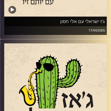
קרדיט תמונות:
רותם בר-אילן
ג'ז ישראלי עם אלי חסון
17/04/2026
החצוצרן והמלחין אלי חסון
www.elihasson.com
שהוציא לפני מספר חודשים את אלבומו השני הוא דמות
ייחודית. לא רק בגלל שהיה בגיל 61 כשאלבום הבכורה יצא,
אלא בגלל הסאונד המיוחד
https://youtu.be/zjgy9Sw0c38?si=rOfYz1h-ZgMlzrax
והבחירות המוזיקליות שלו. שוחחנו איתו באולפן על מוזיקה,
על שקט ועל מה שביניהם