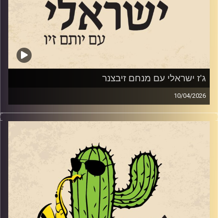
קרדיט תמונות:
רותם בר-אילן
ג'ז ישראלי עם מנחם זיבצנר
10/04/2026
מנחם זיבצנר,
גיטריסט מלחין ומפיק מוזיקאלי כבר לא ילד, אבל לא מפסיק
ליצור, לנגן ולהופיע במגוון ז'אנרים וסגנונות. הוא היה (ועדיין)
חלק מהרכב הג'ז האלמותי "מינואט" שממשיך להופיע גם
בימים אלו, ובשנתיים וחצי האחרונות כשהוא מתקרב לגיל 60
התחיל להוביל טריו משלו. מנחם הגיע לאולפן עם אלבום
הבכורה של הטריו
"
PULSE
"
וגם עם קטעים מהאלבום החדש שייצא השנה. אלבום