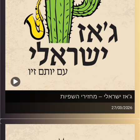
הג'ז בבית הספר לאומנויות בתל אביב. משנת 2006 ולמשך
כמעט עשור לימוד באקדמיה בירושלים ועמד בראש המחלקה
ללימודי ג'ז. הוא גידל חינך ועיצב דורות של מוזיקאי ג'ז תוך
הלחנה ונגינה עם המוזיקאים הבולטים בישראל לא רק בג'ז. ב
– 2011, זכה בפרס ראש הממשלה למלחינים. יש לו גם אולפן
הקלטות ובשנים האחרונות מרבה להופיע עם בנו המלחין
והחצוצרן הנהדר, הלל. שוחחנו איתו על המוזיקה שלנו ועל
האלבום החדש.
קרדיט תמונות:
רותם בר-אילן
ג'אז ישראלי – מחזירי השפיות
27/03/2026
כמעט חודש לתוך המלחמה מול איראן ותחת מגבלות פיקוד
העורף, הופעות ג'ז קטנות ואינטימיות צצות בכל רחבי הארץ.
הופעות שמאפשרות לכולנו לחזור לשפיות. הקדשנו את
התוכנית למחזירי השפיות. מנהלי המועדונים, גברים ונשים