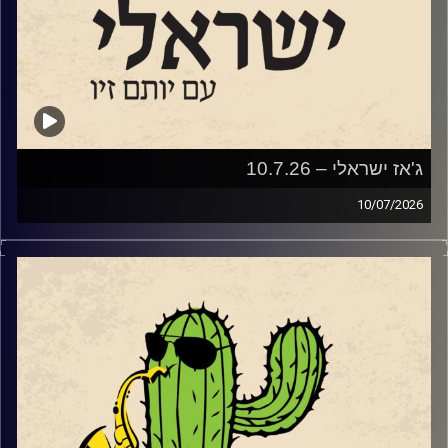
קרדיט תמונות:
רותם בר-אילן
ג'אז ישראלי – 10.7.26
10/07/2026
השבוע בג'ז ישראלי
פתחנו עם סדרת מופעי הג'ז אל מול השקיעה בנמל יפו
שהחלה ב – 2.6 ותסתיים ב – 8.9. שוחחנו עם שתיים
מהמוזיקאיות שיופיעו בסדרה.
עידית מינצר שתופיע ב 14.7
עם החמישייה בהובלתה שהופיעה לראשונה בפסטיבל הג'ז
באילת.
ועם סלעית להב שתופיע