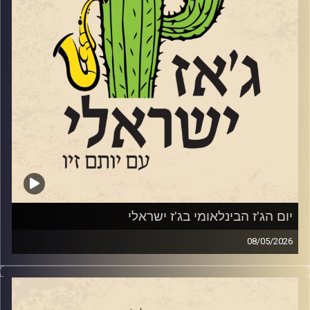
הפרויקט של תמרי
– לזכרה של תמר קדם ז"ל ובני משפחתה
יארח את ברי סחרוף, מהיוצרים המרכזיים והמשפיעים ברוק
שנרצחו ב 7.10.23
הישראלי, ואת הזמר והפייטן זיו יחזקאל.
יונתן אבישי והחצוצרן אבישי כהן
קרדיט תמונות:
רותם בר-אילן
הטריו של ענת פורט
יותם זילברשטיין
איילת רוז גוטליב
מאיה בלזיצמן ואוריאל הרמן
שרון מנצור
יום הג'ז הבינלאומי בג'ז ישראלי
08/05/2026
ענת כהן
בשבוע שעבר, ב – 30.4 ציינו ברחבי העולם את יום הג'ז
הבינלאומי. כמידי שנה ביום הזה אנחנו מרשים לעצמינו לשמוע
ניתאי הרשקוביץ
ג'ז מהעולם. לרגל היום החגיגי, אספנו כמה אלבומים חדשים