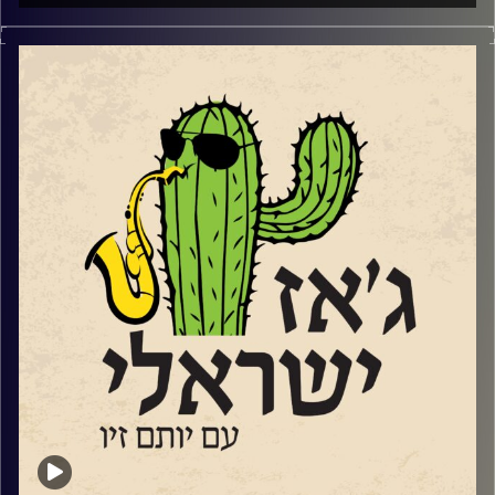
אייל חי,
Www.Instagram.com/eyalhai
סקסופוניסט, מלחין וזמר משיק בסוף החודש את "אל התפל"
אלבומו השלישי והראשון בו הוא שר בעברית. מופע ההשקה
https://www.goshow.co.il/show/21434/55586
יתקיים במועדון הג'ז "אממה" בתל אביב ב – 29.7.
שוחחנו עם אייל על הלימודים בברקלי והחיים בניו יורק וגם על
שירה נגינה ומה שביניהן.
קרדיט תמונות:
רותם בר-אילן