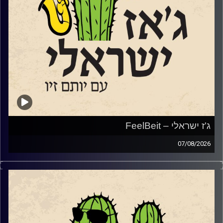
ג'ז ישראלי – FeelBeit
07/08/2026
השבוע הקדשנו את מרבית התוכנית למקום מיוחד ולפסטיבל
מיוחד שמנהל בימים אלו בירושלים.
המקום הוא
FeelBeit
,
מרכז תרבות פלסטיני־ישראלי, ערבי־יהודי, הפועל בירושלים
ומשמש מרחב משותף לאמנים, לאמניות ולקהלים מגוונים.
והפסטיבל הוא
פסטיבל SHIFT