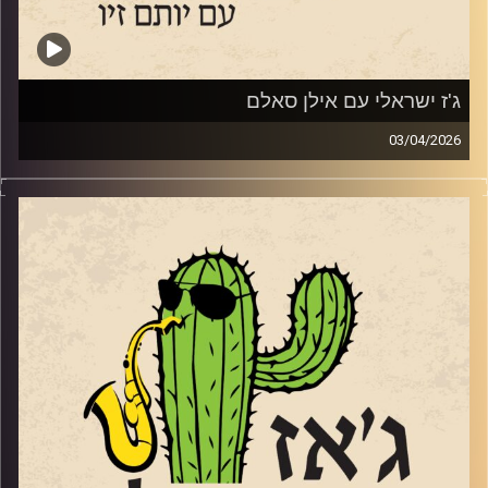
21 למאי עם הטריו הופעת השקת אלבום במוזיאון אילנה גור
קרדיט תמונות:
רותם בר-אילן
ג'ז ישראלי עם אילן סאלם
03/04/2026
אורח התוכנית השבוע, אילן סאלם מעמודי התווך של הג'ז
הישראלי שהוציא ממש השבוע את אלבומו החדש
Songs of
the Willows
בהשראת הספר "הרוח בערבי הנחל". מגיל 11 הוא מנגן בחליל,
מחלוצי הישראלים שלמדו מוזיקה בחו"ל. התחיל להופיע ברחבי
העולם תוך כדי הלימודים שלו בברקלי קולג' בבוסטון. נמנה על
צוות ההקמה של בית הספר רימון והקים בשנת 1991 את מגמת
הג'ז בבית הספר לאומנויות בתל אביב. משנת 2006 ולמשך
כמעט עשור לימוד באקדמיה בירושלים ועמד בראש המחלקה
ללימודי ג'ז. הוא גידל חינך ועיצב דורות של מוזיקאי ג'ז תוך
הלחנה ונגינה עם המוזיקאים הבולטים בישראל לא רק בג'ז. ב
– 2011, זכה בפרס ראש הממשלה למלחינים. יש לו גם אולפן
הקלטות ובשנים האחרונות מרבה להופיע עם בנו המלחין