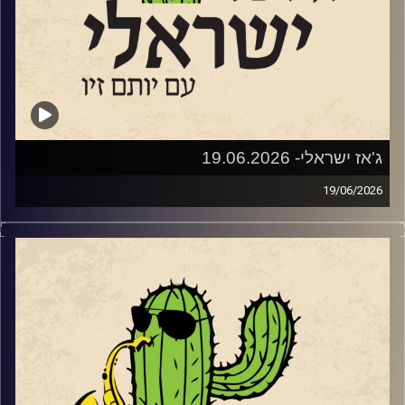
משם התפתחו ל"ליין ג'ז" קהילתי שהפגיש מידי חודש את
חובבי הג'ז של פרדס חנה כרכור עם הרכבי ג'ז ישראלים. שלוש
שנים לאחר מכן, בימינו אלו – פסטיבל נולד.
מאחורי הפסטיבל עומדים ביחד עמותת דרך הג׳אז וקואופרטיב
של הרכבי ג׳אז ישראליים, בשיתוף המועצה המקומית פרדס
חנה כרכור, המתנ״ס וחברת אפיק תקשורת. בניהול אמנותי של
אלון שטרן והפקה של עדי שטרן.
ג'אז ישראלי- 19.06.2026
19/06/2026
שוחחנו עם אלון (א-טמפו) שטרן
השבוע בג'ז ישראלי
מה הקשר בין מוצארט, אלביס, דבורים, מחול ומודעות
אטמפו • לוח הופעות מעודכן 2026 • הזמנת כרטיסים • פורטל
אקולוגית? מופע חדש של להקת המחול ג'אם מצא את החיבור.
LIVE
לקראת ההופעה ביום שלישי ה 23.6 בגני תקווה
שוחחנו עם
הכוראוגרף
יגור משניקוב ומנהלת הלהקה, תכלת
וגם עם חלק מהמוזיקאים שיופיעו:
הר ים. יצירת המחול הניאו-קלאסית החדשה שלהם – "Waggle
Dance" שואבת השראה מריקוד הדבורים ומעלה למודעות את
אלון (חגיגה) פרבר
סכנת היעלמותן מהעולם.
המפיק והמנהל האומנותי ניצן קרמר סיפר על המופע החדש
אלון פרבר והחגיגה • לוח הופעות מעודכן 2026 • הזמנת