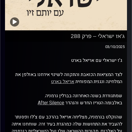
ג'אז ישראלי – פרק 288
03/10/2025
ג'ז ישראלי עם אריאל בארט
לצד המציאות הכואבת והתקווה לשינוי אירחנו באולפן את
המלחינה ונגנית המפוחית
אריאל בארט
שמתגוררת בשנה האחרונה בברלין גרמניה.
באלבומה הטריו החדש והנהדר
After Silence
שהוקלט בגרמניה, מצליחה אריאל בהרכב עם צ'לו ופסנתר
להעביר את התחושות שלה כמהגרת בעיר זרה. שוחחנו איתה
על האלבום, מקורות ההשראה שלו ועל הישראליות בגרמניה