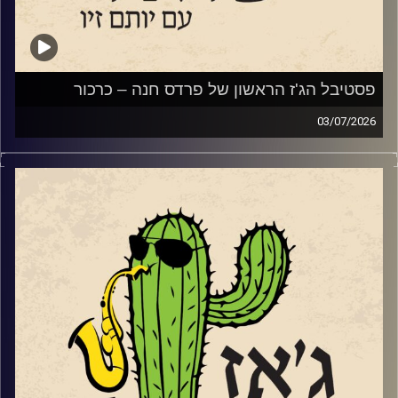
מתוך האלבום החדש של המלחין והחצוצרן איתמר בורוכוב.
ועם קטע
מתוך אלבומו החדש של נגן הבס והמלחין אלון ניר.
פסטיבל הג'ז הראשון של פרדס חנה – כרכור
03/07/2026
השבוע, הקדשנו את התוכנית לפסטיבל הג'ז הראשון של פרדס
חנה כרכור שייפתח את שעריו בשבוע הבא בין ה 7-9.7.
קרדיט תמונות:
רותם בר-אילן
שלושה ימים ותשעה
כרטיס PASS מלא (9 מופעים) – טיקצ'אק
הרכבי ג'ז ישראלי משובחים ואיכותיים. לצד המופעים יתקיימו
שלוש כיתות אמן בקונסרבטוריון המקומי בהשתתפות חלק
מאומני הפסטיבל.
הזרעים של הפסטיבל החלו לנבוט בגינת ביתם של עדי ואלון
(הבסיסט של להקת א-טמפו) שטרן באמצעות הופעות ביתיות.