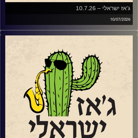
ג'אז ישראלי – 10.7.26
10/07/2026
השבוע בג'ז ישראלי
פתחנו עם סדרת מופעי הג'ז אל מול השקיעה בנמל יפו
שהחלה ב – 2.6 ותסתיים ב – 8.9. שוחחנו עם שתיים
מהמוזיקאיות שיופיעו בסדרה.
עידית מינצר שתופיע ב 14.7
עם החמישייה בהובלתה שהופיעה לראשונה בפסטיבל הג'ז
באילת.
ועם סלעית להב שתופיע
עם ההרכב הברזילאי שלה, "שורולה" ב 28.7
בהמשך לקראת שתי הופעות שלו בשבלול ג'אז בתל אביב
שוחחנו עם הפסנתרן טמיר הנדלמן שמגיע להשיק את אלבום
הדואט
החדש שלו עם הזמרת טיירני טוסון.
סיימנו עם סינגל