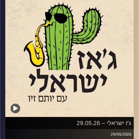
ביל אוונס. שם האלבום,
“Portrait In Evan
s”
מתכתב עם השם של אחד מאלבומי המופת של אוונס עצמו
משנת 1960. נועה תופיע בתחילת יולי בשני מופעים בהפקת
קהילת הג'ז הישראלית שמוביל ברק וייס. הראשון יהיה מחווה
ל"גבירתי הנאווה"
והשני לסיפור "הפרברים"
שוחחנו איתה על תהליך היצירה, על המוזיקה שלה על התוכניות
לעתיד
קרדיט תמונות:
רותם בר-אילן
ג'ז ישראלי – 29.05.26
29/05/2026