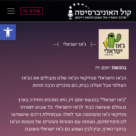
שידור חי
פתח סרגל
ל
ל
תוכן
תפריט
ראשי
ראשי
ג'אז ישראלי
בהגשת:
יותם זיו
הג'אז הישראלי ומוזיקאי הג'אז שלנו מובילים את הג'אז
העולמי אבל אצלנו בבית, הם מוכרים הרבה פחות.
"ג'אז ישראלי" בהגשת יותם זיו, היא התכנית היחידה בארץ
ובעולם שעושה כבוד לג'אז הישראלי. כל שבוע יתארחו
מוזיקאי ג'אז מהמנוסה ועד לאלה שבתחילת דרכם שישמיעו
לנו מיצירותיהם, נשוחח עם המורות והמורים של מגמות הג'אז
ברחבי הארץ, ובין לבין נשמע גם ג'אז ישראלי משובח.