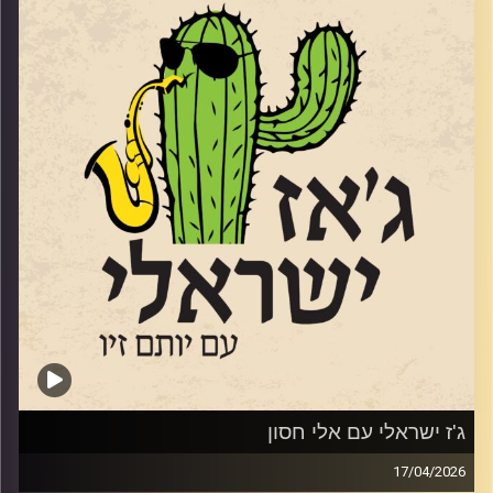
ועלה לארץ בגיל 3, מנגן שנים בסקסופון שנים, אבל חליל היה
הכלי הראשון שלו. אחיו הוא הרוקיסט מני בגר. בנו סתיו הלחין
בין היתר את "שני משוגעים" ואת השיר זוכה האירוויזיון "טוי".
הוא הוציא 17 אלבומים, ב 2005 זכה בפרס לנדאו, וב 2009
זכה בפרס ראש הממשלה למלחינים ולפני 4 בפרס של משרד
התרבות על שם אריק איינשטיין, הוא בא אלינו כדי לחגוג את
האלבום
ה -18 שלו. שוחחנו איתו על המוזיקה שלנו ועל פילוסופיית
החיים שלו.
קרדיט תמונות:
רותם בר-אילן
ג'ז ישראלי עם אלי חסון
17/04/2026