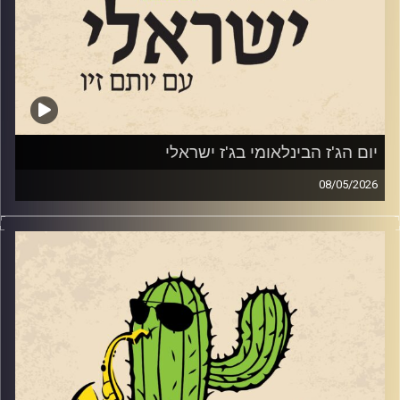
יותם זילברשטיין
איילת רוז גוטליב
מאיה בלזיצמן ואוריאל הרמן
שרון מנצור
יום הג'ז הבינלאומי בג'ז ישראלי
08/05/2026
ענת כהן
בשבוע שעבר, ב – 30.4 ציינו ברחבי העולם את יום הג'ז
הבינלאומי. כמידי שנה ביום הזה אנחנו מרשים לעצמינו לשמוע
ניתאי הרשקוביץ
ג'ז מהעולם. לרגל היום החגיגי, אספנו כמה אלבומים חדשים
שיצאו ב 2026 ששווים את האוזן שלכם.
עומר אביטל
ואלו הם:
קרדיט תמונות:
רותם בר-אילן
PAT METHENY –
https://www.allmusic.com/album/side-
eye-iii–mw0004758439