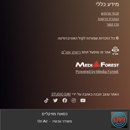
מידע כללי
https://ein-teina.com/
תנאי שימוש
הצהרת נגישות
אבי אנגל מ"שבלול ג'ז" בתל אביב.
צרו קשר
https://shablul.smarticket.co.il/
© כל הזכויות שמורות לקול האוניברסיטה
עם מושיקו אשכנזי ממועדון הג'ז במצפה רמון
אתר זה מופעל תחת
רישיון אקו"ם
https://jazzclub.internalcompassmusic.com/
Powered by Media Forest
ועם מילנה חנוכייב ממועדון "בלה צ'או" בראשון לציון
https://www.facebook.com/share/1Hv4y9aM3j/
האתר עוצב ונבנה באהבה על ידי
STUDIO DAY
https://live.tickchak.co.il/Bellaciao-live
כסאות מוזיקליים
משודר עכשיו
-
On Air