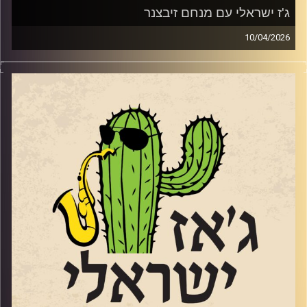
ג'ז ישראלי עם מנחם זיבצנר
10/04/2026
מנחם זיבצנר,
גיטריסט מלחין ומפיק מוזיקאלי כבר לא ילד, אבל לא מפסיק
ליצור, לנגן ולהופיע במגוון ז'אנרים וסגנונות. הוא היה (ועדיין)
חלק מהרכב הג'ז האלמותי "מינואט" שממשיך להופיע גם
בימים אלו, ובשנתיים וחצי האחרונות כשהוא מתקרב לגיל 60
התחיל להוביל טריו משלו. מנחם הגיע לאולפן עם אלבום
הבכורה של הטריו
"
PULSE
"
וגם עם קטעים מהאלבום החדש שייצא השנה. אלבום
שהוקדש ל 7.10.
מי שרוצה להקשיב ולראות אותו מנגן, יכול להגיע בתאריך
23
לאפריל לסלון המדרגות 23 בירושלים.
28 לאפריל מינואט עם אלון אולארצ'יק בתל אביב