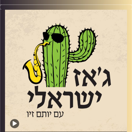
החצוצרן והמלחין אלי חסון
www.elihasson.com
שהוציא לפני מספר חודשים את אלבומו השני הוא דמות
ייחודית. לא רק בגלל שהיה בגיל 61 כשאלבום הבכורה יצא,
אלא בגלל הסאונד המיוחד
https://youtu.be/zjgy9Sw0c38?si=rOfYz1h-ZgMlzrax
והבחירות המוזיקליות שלו. שוחחנו איתו באולפן על מוזיקה,
על שקט ועל מה שביניהם
קרדיט תמונות:
רותם בר-אילן