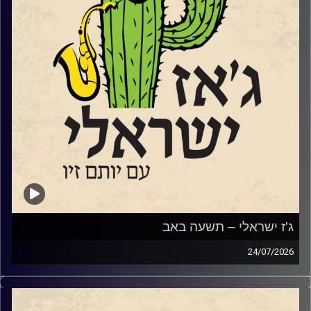
שלדברי המארגנים שלו, אינו מבקש לייפות את המציאות, ואינו
מתיימר לפתור אותה. הוא מתחיל מאמונה פשוטה: העתיד
שאנחנו מבקשים אינו דבר שמחכים לו – אלא דבר שיוצרים
יחד.
שוחחנו עם המנהל האומנותי של הבית, עמנואל ויצטום, עם
המלחין ונגן העוד לואי ח'לייף ועם הדי ג'י "גונדי".
אחרי המשכנו במסורת החדשה שלנו והשמענו מוזיקה חדשה
של מוזיקאי ג'ז ישראלים:
איתמר בורוכוב
שיר שני
ניצן בירנבאום
נועה בלומר
ונדב כרם
ג'ז ישראלי – תשעה באב
קרדיט תמונות:
רותם בר-אילן
24/07/2026
מאז ה 7.10.2023, הביטוי שנאת אחים או שנאת חינם או סתם
אפילו סתם שנאה, מקבל משמעות אחרת. ולצערינו לרבים מידי
בתוכנו יש פרשנות שונה למה ההפך משנאת חינם…ובאופן לא