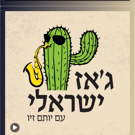
השבוע בג'ז ישראלי
בין התאריכים 18-20.6 יתקיים בדרום פסטיבל הג'ז הישראלי
השני
https://live.tickchak.co.il/hkYxOYkno
של להבים. פסטיבל משובח ומגוון שמובילה אורלי שטרן
המנהלת האומנותית של מועדון הג'ז המקומי. שוחחנו עם אורלי
על הפסטיבל ועל אתגרי הג'ז בדרום.
הפסטיבל יארח כמה ממוזיקאי הג'ז הבולטים של ישראל,
לרבות: עומרי מור, גיא מינטוס, מתן קליין, שי זלמן, קווינטה
אנסמבל ועוד. בפסטיבל ישולבו גם הופעות של הרכבים
צעירים מכל רחבי הארץ. בין היתר יופיעו: הביג בנד של עומר,
שמשלב נגנים צעירים מצטיינים, עם בוגרים ומוריהם. ההרכב
של תלמה ילין בגבעתיים (יחוזק עם מתופף מנתיבות), רביעיית
גלעד אהרון מעמק האלה והרכב צעיר מקונסרבטוריון שטריקר
בתל אביב. הכניסה לכל הופעות ההרכבים הצעירים – חופשית,
כמיטב המסורת של פסטיבל הג'אז בלהבים.
בסוף השבוע הבא, 4-6.6 תתקיים המדורה השמינית של