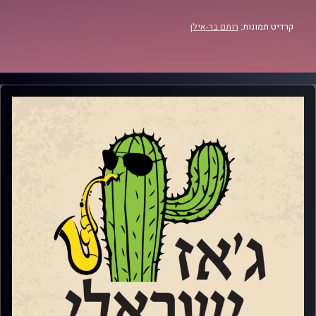
קרדיט תמונות:
רותם בר-אילן