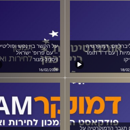
יברליזם, דמוקרטיה
על הקשר בין נפש ופוליטי
מיות | עם ד"ר תומר
– עם פרופ' ישראל
קו
ויסמל-מנור
16/02/2026
18/02
תגבר הדמוקרטיה על