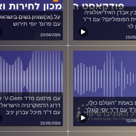
ין אבדן האידיאולוגיה
על (אי)שוויון נשים בישראל
ית הפופוליזם? עם ד"ר
עם פרופ' יופי תירוש
 לוי
23/04/2026
25/05
עם פרסום מד
באמת "העולם כולו
דרוג הדמוקרטיה הישראלית
"? עם ד"ר יוסי קוגלר
עם ד"ר מיכל עברון יניב
12/04
23/03/2026