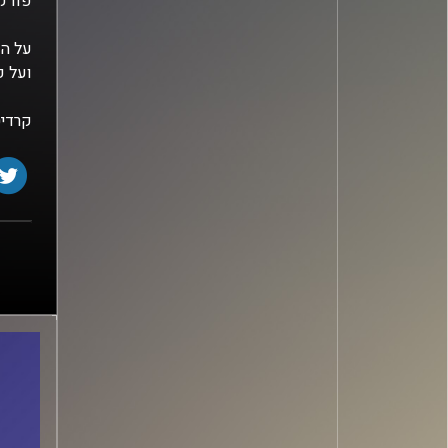
פודקא
על הק
ועל פ
קרדיט