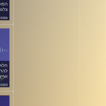
הפופ
צלגו
/2026
אריא
/2025