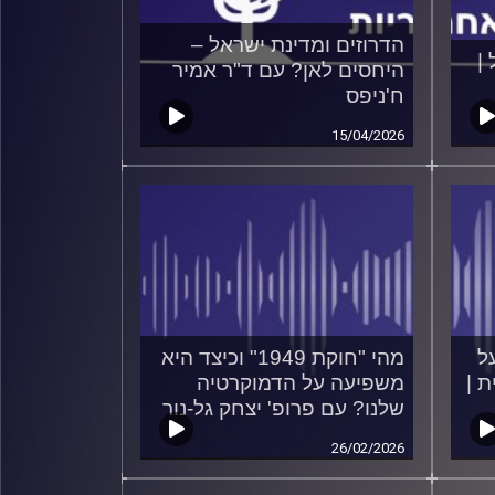
הדרוזים ומדינת ישראל –
 |
היחסים לאן? עם ד"ר אמיר
ח'ניפס
15/04/2026
ד V-Dem: על
מהי "חוקת 1949" וכיצד היא
 |
משפיעה על הדמוקרטיה
שלנו? עם פרופ' יצחק גל-נור
26/02/2026