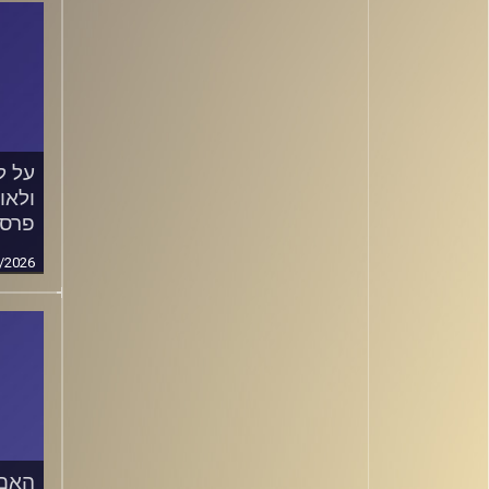
על ל
ולאו
פרסי
/2026
האם 