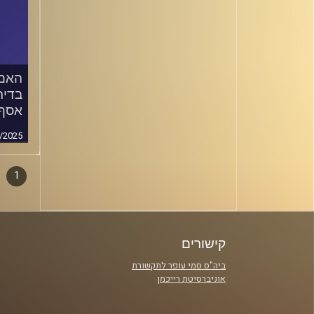
האם 
בדיר
אסף 
/2025
1
דפדו
סגירה
פרקי
קישורים
ביה"ס סמי עופר לתקשורת
אוניברסיטת רייכמן