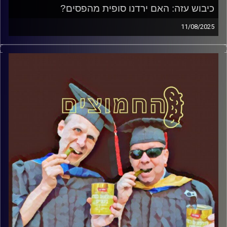
כיבוש עזה: האם ירדנו סופית מהפסים?
11/08/2025
המערכת הפוליטית על ספת הפסיכולוג, עם פרופסור בועז בן-
דוד ופרופסור גלעד הירשברגר
קרדיט תמונות:
AudioVersity