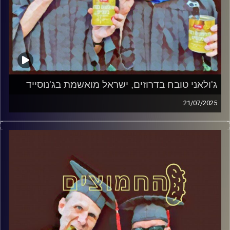
ג'ולאני טובח בדרוזים, ישראל מואשמת בג'נוסייד
21/07/2025
המערכת הפוליטית על ספת הפסיכולוג, עם פרופסור בועז בן-
דוד ופרופסור גלעד הירשברגר
קרדיט תמונות:
AudioVersity