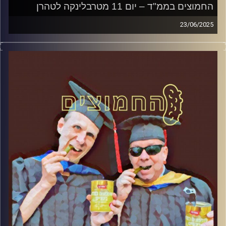
החמוצים בממ"ד – יום 11 מטרבלינקה לטהרן
23/06/2025
המערכת הפוליטית על ספת הפסיכולוג, עם פרופסור בועז בן-
דוד ופרופסור גלעד הירשברגר
קרדיט תמונות:
AudioVersity