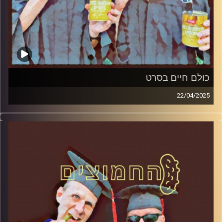
כולם חיים בסרט
22/04/2025
המערכת הפוליטית על ספת הפסיכולוג, עם פרופסור בועז בן-
דוד ופרופסור גלעד הירשברגר
קרדיט תמונות:
AudioVersity