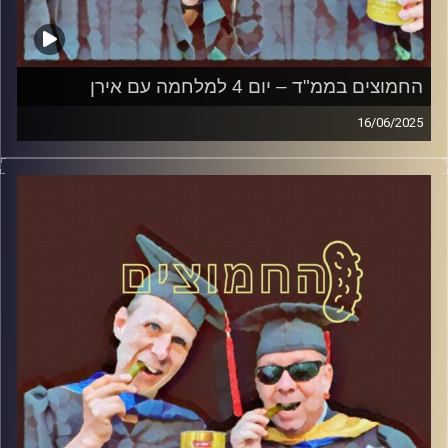
החמוצים בממ"ד – יום 4 למלחמה עם אירן
16/06/2025
המערכת הפוליטית על ספת הפסיכולוג, עם פרופסור בועז בן-
דוד ופרופסור גלעד הירשברגר
קרדיט תמונות:
AudioVersity