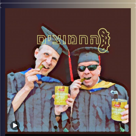
המערכת הפוליטית על ספת הפסיכולוג, עם פרופסור בועז בן-
דוד ופרופסור גלעד הירשברגר
קרדיט תמונות:
AudioVersity