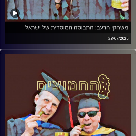
משחקי הרעב: התבוסה המוסרית של ישראל
28/07/2025
המערכת הפוליטית על ספת הפסיכולוג, עם פרופסור בועז בן-
דוד ופרופסור גלעד הירשברגר
קרדיט תמונות:
AudioVersity