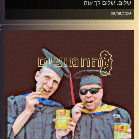
שלום, שלום לך עזה
05/05/2025
המערכת הפוליטית על ספת הפסיכולוג, עם פרופסור בועז בן-
דוד ופרופסור גלעד הירשברגר
קרדיט תמונות:
AudioVersity