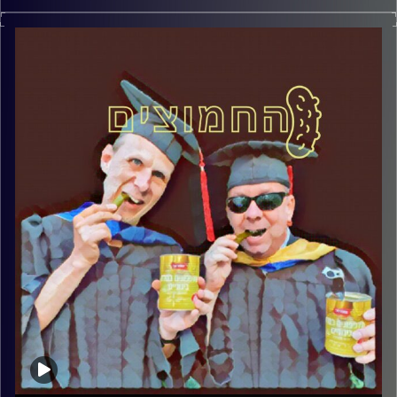
המערכת הפוליטית על ספת הפסיכולוג, עם פרופסור בועז בן-
דוד ופרופסור גלעד הירשברגר
קרדיט תמונות:
AudioVersity