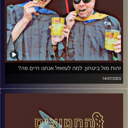
זהות מול ביטחון: למה לעזאזל אנחנו חיים פה?
14/07/2025
המערכת הפוליטית על ספת הפסיכולוג, עם פרופסור בועז בן-
דוד ופרופסור גלעד הירשברגר
קרדיט תמונות:
AudioVersity