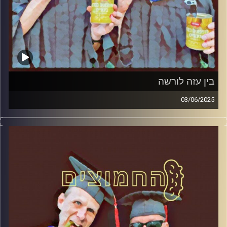
בין עזה לורשה
03/06/2025
המערכת הפוליטית על ספת הפסיכולוג, עם פרופסור בועז בן-
דוד ופרופסור גלעד הירשברגר
קרדיט תמונות:
AudioVersity