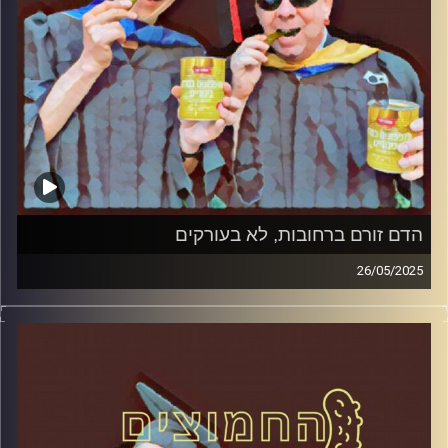
הדם זורם ברחובות, לא בעורקים
26/05/2025
המערכת הפוליטית על ספת הפסיכולוג, עם פרופסור בועז בן-
דוד ופרופסור גלעד הירשברגר
קרדיט תמונות:
AudioVersity