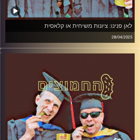
לאן פנינו: ציונות משיחית או קלאסית
28/04/2025
המערכת הפוליטית על ספת הפסיכולוג, עם פרופסור בועז בן-
דוד ופרופסור גלעד הירשברגר
קרדיט תמונות:
AudioVersity