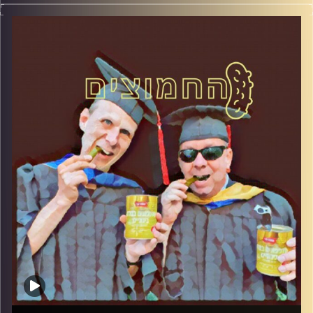
המערכת הפוליטית על ספת הפסיכולוג, עם פרופסור בועז בן-
דוד ופרופסור גלעד הירשברגר
קרדיט תמונות:
AudioVersity