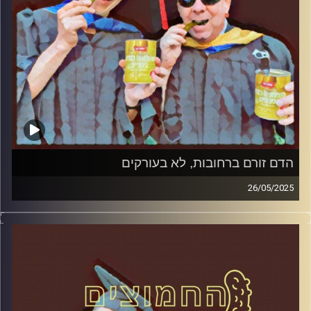
הדם זורם ברחובות, לא בעורקים
26/05/2025
המערכת הפוליטית על ספת הפסיכולוג, עם פרופסור בועז בן-
דוד ופרופסור גלעד הירשברגר
קרדיט תמונות:
AudioVersity