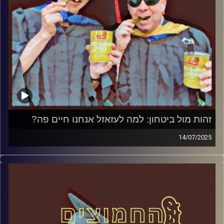
זהות מול ביטחון: למה לעזאזל אנחנו חיים פה?
14/07/2025
המערכת הפוליטית על ספת הפסיכולוג, עם פרופסור בועז בן-
דוד ופרופסור גלעד הירשברגר
קרדיט תמונות:
AudioVersity