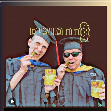
המערכת הפוליטית על ספת הפסיכולוג, עם פרופסור בועז בן-
דוד ופרופסור גלעד הירשברגר
קרדיט תמונות:
AudioVersity