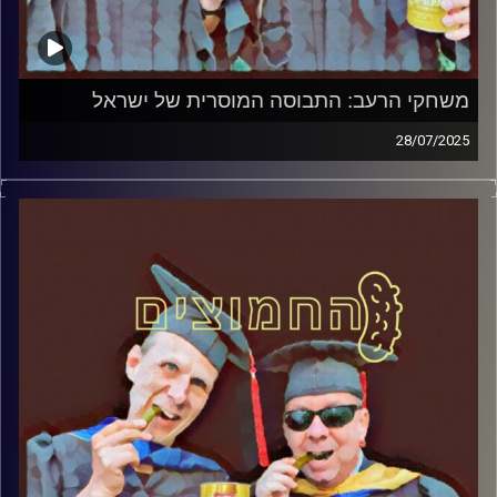
משחקי הרעב: התבוסה המוסרית של ישראל
28/07/2025
המערכת הפוליטית על ספת הפסיכולוג, עם פרופסור בועז בן-
דוד ופרופסור גלעד הירשברגר
קרדיט תמונות:
AudioVersity