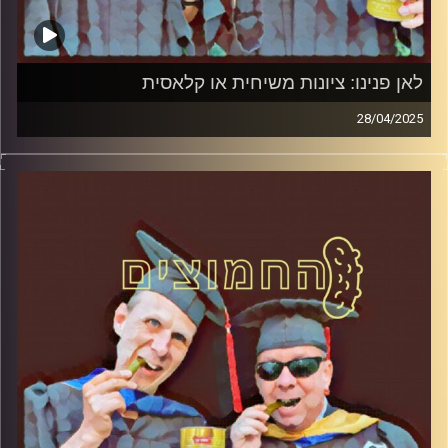
לאן פנינו: ציונות משיחית או קלאסית
28/04/2025
המערכת הפוליטית על ספת הפסיכולוג, עם פרופסור בועז בן-
דוד ופרופסור גלעד הירשברגר
קרדיט תמונות:
AudioVersity