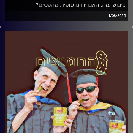
כיבוש עזה: האם ירדנו סופית מהפסים?
11/08/2025
המערכת הפוליטית על ספת הפסיכולוג, עם פרופסור בועז בן-
דוד ופרופסור גלעד הירשברגר
קרדיט תמונות:
AudioVersity