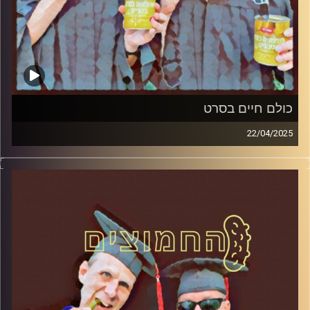
כולם חיים בסרט
22/04/2025
המערכת הפוליטית על ספת הפסיכולוג, עם פרופסור בועז בן-
דוד ופרופסור גלעד הירשברגר
קרדיט תמונות:
AudioVersity