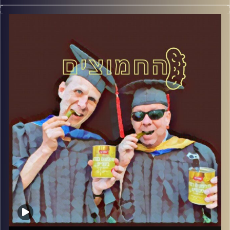
המערכת הפוליטית על ספת הפסיכולוג, עם פרופסור בועז בן-
דוד ופרופסור גלעד הירשברגר
קרדיט תמונות:
AudioVersity