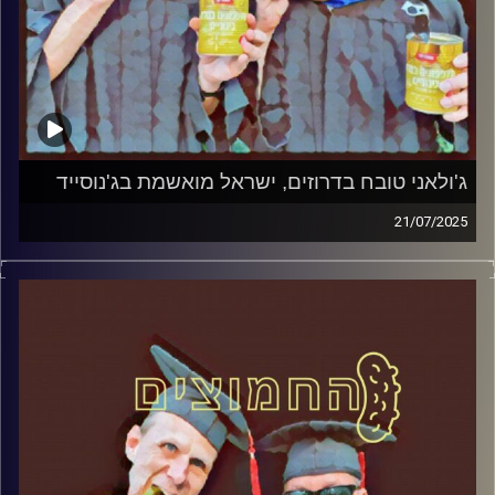
ג'ולאני טובח בדרוזים, ישראל מואשמת בג'נוסייד
21/07/2025
המערכת הפוליטית על ספת הפסיכולוג, עם פרופסור בועז בן-
דוד ופרופסור גלעד הירשברגר
קרדיט תמונות:
AudioVersity