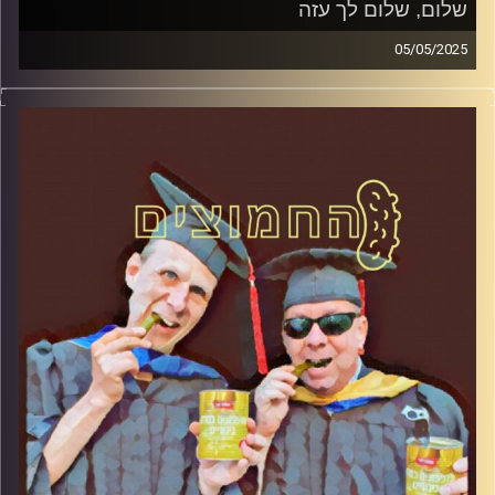
שלום, שלום לך עזה
05/05/2025
המערכת הפוליטית על ספת הפסיכולוג, עם פרופסור בועז בן-
דוד ופרופסור גלעד הירשברגר
קרדיט תמונות:
AudioVersity