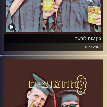
בין עזה לורשה
03/06/2025
המערכת הפוליטית על ספת הפסיכולוג, עם פרופסור בועז בן-
דוד ופרופסור גלעד הירשברגר
קרדיט תמונות:
AudioVersity