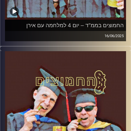
החמוצים בממ"ד – יום 4 למלחמה עם אירן
16/06/2025
המערכת הפוליטית על ספת הפסיכולוג, עם פרופסור בועז בן-
דוד ופרופסור גלעד הירשברגר
קרדיט תמונות:
AudioVersity