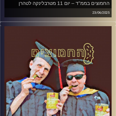
החמוצים בממ"ד – יום 11 מטרבלינקה לטהרן
23/06/2025
המערכת הפוליטית על ספת הפסיכולוג, עם פרופסור בועז בן-
דוד ופרופסור גלעד הירשברגר
קרדיט תמונות:
AudioVersity