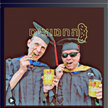
המערכת הפוליטית על ספת הפסיכולוג, עם פרופסור בועז בן-
דוד ופרופסור גלעד הירשברגר
קרדיט תמונות:
AudioVersity