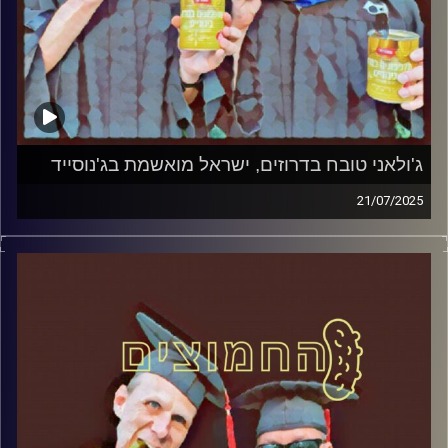
ג'ולאני טובח בדרוזים, ישראל מואשמת בג'נוסייד
21/07/2025
המערכת הפוליטית על ספת הפסיכולוג, עם פרופסור בועז בן-
דוד ופרופסור גלעד הירשברגר
קרדיט תמונות:
AudioVersity