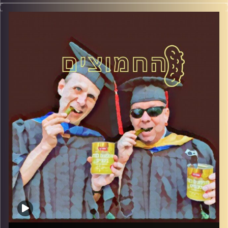
המערכת הפוליטית על ספת הפסיכולוג, עם פרופסור בועז בן-
דוד ופרופסור גלעד הירשברגר
קרדיט תמונות:
AudioVersity