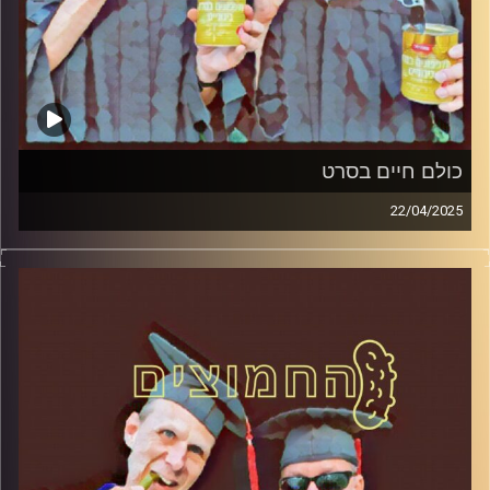
כולם חיים בסרט
22/04/2025
המערכת הפוליטית על ספת הפסיכולוג, עם פרופסור בועז בן-
דוד ופרופסור גלעד הירשברגר
קרדיט תמונות:
AudioVersity