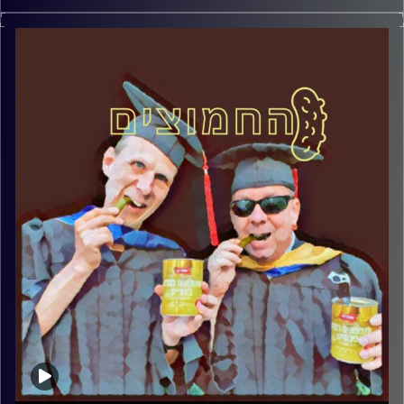
המערכת הפוליטית על ספת הפסיכולוג, עם פרופסור בועז בן-
דוד ופרופסור גלעד הירשברגר
קרדיט תמונות:
AudioVersity