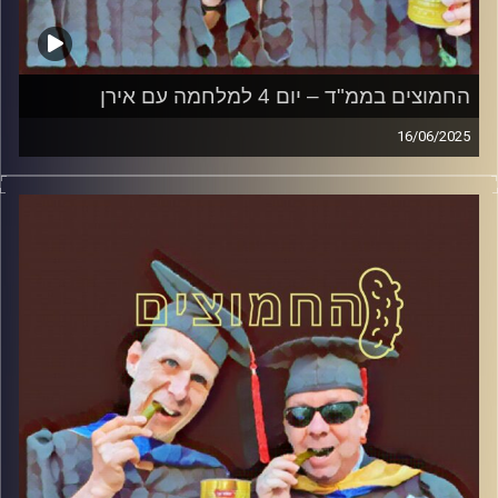
החמוצים בממ"ד – יום 4 למלחמה עם אירן
16/06/2025
המערכת הפוליטית על ספת הפסיכולוג, עם פרופסור בועז בן-
דוד ופרופסור גלעד הירשברגר
קרדיט תמונות:
AudioVersity