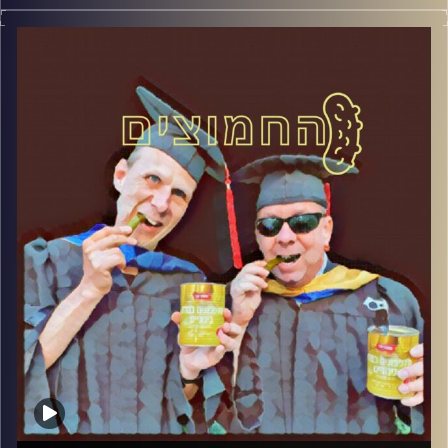
המערכת הפוליטית על ספת הפסיכולוג, עם פרופסור בועז בן-
דוד ופרופסור גלעד הירשברגר
קרדיט תמונות:
AudioVersity