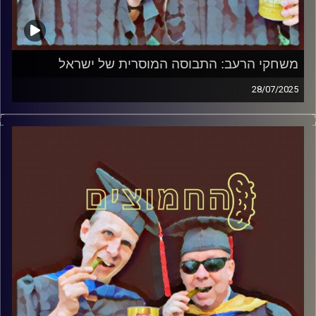
משחקי הרעב: התבוסה המוסרית של ישראל
28/07/2025
המערכת הפוליטית על ספת הפסיכולוג, עם פרופסור בועז בן-
דוד ופרופסור גלעד הירשברגר
קרדיט תמונות:
AudioVersity