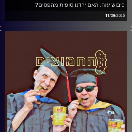
כיבוש עזה: האם ירדנו סופית מהפסים?
11/08/2025
המערכת הפוליטית על ספת הפסיכולוג, עם פרופסור בועז בן-
דוד ופרופסור גלעד הירשברגר
קרדיט תמונות:
AudioVersity