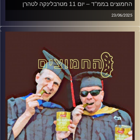
החמוצים בממ"ד – יום 11 מטרבלינקה לטהרן
23/06/2025
המערכת הפוליטית על ספת הפסיכולוג, עם פרופסור בועז בן-
דוד ופרופסור גלעד הירשברגר
קרדיט תמונות:
AudioVersity