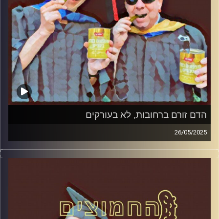
הדם זורם ברחובות, לא בעורקים
26/05/2025
המערכת הפוליטית על ספת הפסיכולוג, עם פרופסור בועז בן-
דוד ופרופסור גלעד הירשברגר
קרדיט תמונות:
AudioVersity