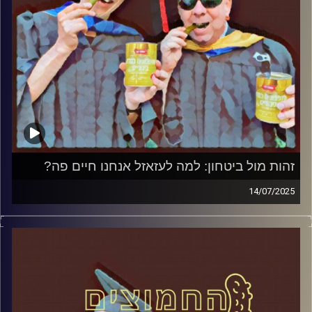
זהות מול ביטחון: למה לעזאזל אנחנו חיים פה?
14/07/2025
המערכת הפוליטית על ספת הפסיכולוג, עם פרופסור בועז בן-
דוד ופרופסור גלעד הירשברגר
קרדיט תמונות:
AudioVersity