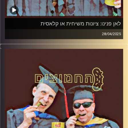
לאן פנינו: ציונות משיחית או קלאסית
28/04/2025
המערכת הפוליטית על ספת הפסיכולוג, עם פרופסור בועז בן-
דוד ופרופסור גלעד הירשברגר
קרדיט תמונות:
AudioVersity