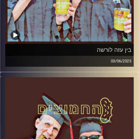
בין עזה לורשה
03/06/2025
המערכת הפוליטית על ספת הפסיכולוג, עם פרופסור בועז בן-
דוד ופרופסור גלעד הירשברגר
קרדיט תמונות:
AudioVersity