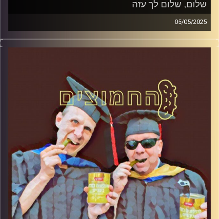
שלום, שלום לך עזה
05/05/2025
המערכת הפוליטית על ספת הפסיכולוג, עם פרופסור בועז בן-
דוד ופרופסור גלעד הירשברגר
קרדיט תמונות:
AudioVersity