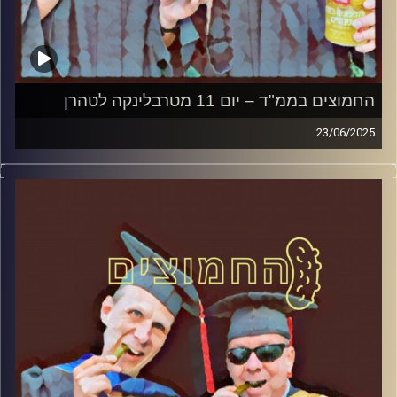
החמוצים בממ"ד – יום 11 מטרבלינקה לטהרן
23/06/2025
המערכת הפוליטית על ספת הפסיכולוג, עם פרופסור בועז בן-
דוד ופרופסור גלעד הירשברגר
קרדיט תמונות:
AudioVersity