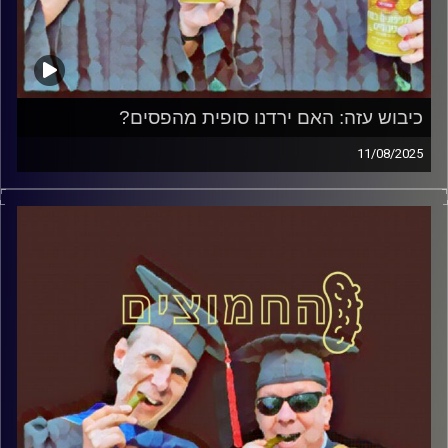
כיבוש עזה: האם ירדנו סופית מהפסים?
11/08/2025
המערכת הפוליטית על ספת הפסיכולוג, עם פרופסור בועז בן-
דוד ופרופסור גלעד הירשברגר
קרדיט תמונות:
AudioVersity