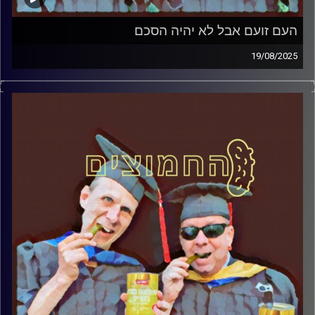
העם זועם אבל לא יהיה הסכם
19/08/2025
המערכת הפוליטית על ספת הפסיכולוג, עם פרופסור בועז בן-
דוד ופרופסור גלעד הירשברגר
קרדיט תמונות:
AudioVersity