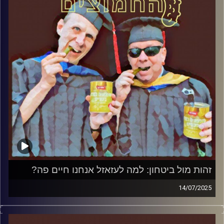
קרדיט תמונות:
AudioVersity
זהות מול ביטחון: למה לעזאזל אנחנו חיים פה?
14/07/2025
המערכת הפוליטית על ספת הפסיכולוג, עם פרופסור בועז בן-
דוד ופרופסור גלעד הירשברגר