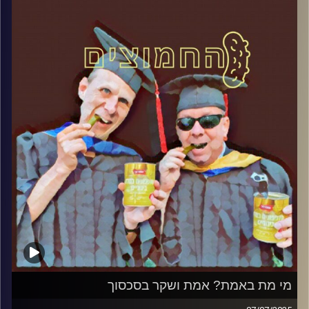
קרדיט תמונות:
AudioVersity
מי מת באמת? אמת ושקר בסכסוך