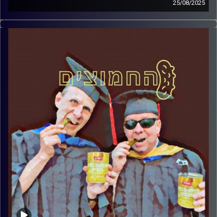
25/08/2025
המערכת הפוליטית על ספת הפסיכולוג, עם פרופסור בועז בן-
דוד ופרופסור גלעד הירשברגר
קרדיט תמונות:
AudioVersity