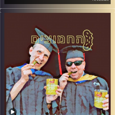
המערכת הפוליטית על ספת הפסיכולוג, עם פרופסור בועז בן-
דוד ופרופסור גלעד הירשברגר
קרדיט תמונות:
AudioVersity