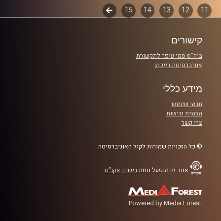
11
12
13
14
15
לשלב
פרקים
הבא
קרדיט תמונות:
AudioVersity
קישורים
ביה"ס סמי עופר לתקשורת
אוניברסיטת רייכמן
מידע כללי
תנאי שימוש
הצהרת נגישות
צרו קשר
© כל הזכויות שמורות לקול האוניברסיטה
אתר זה מופעל תחת
רישיון אקו"ם
Powered by Media Forest