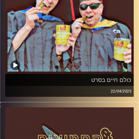
כולם חיים בסרט
22/04/2025
המערכת הפוליטית על ספת הפסיכולוג, עם פרופסור בועז בן-
דוד ופרופסור גלעד הירשברגר
קרדיט תמונות:
AudioVersity