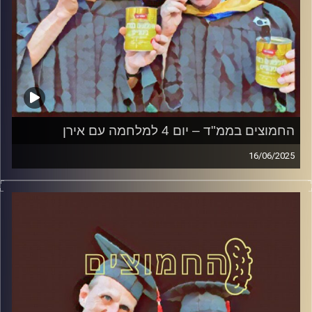
החמוצים בממ"ד – יום 4 למלחמה עם אירן
16/06/2025
המערכת הפוליטית על ספת הפסיכולוג, עם פרופסור בועז בן-
דוד ופרופסור גלעד הירשברגר
קרדיט תמונות:
AudioVersity