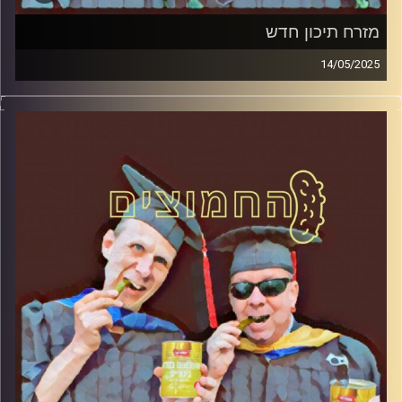
מזרח תיכון חדש
14/05/2025
המערכת הפוליטית על ספת הפסיכולוג, עם פרופסור בועז בן-
דוד ופרופסור גלעד הירשברגר
קרדיט תמונות:
AudioVersity