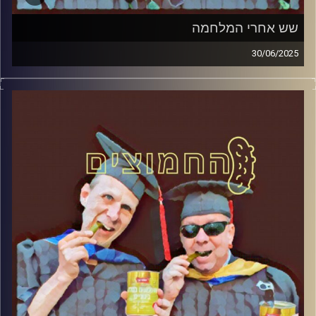
שש אחרי המלחמה
30/06/2025
המערכת הפוליטית על ספת הפסיכולוג, עם פרופסור בועז בן-
דוד ופרופסור גלעד הירשברגר
קרדיט תמונות:
AudioVersity