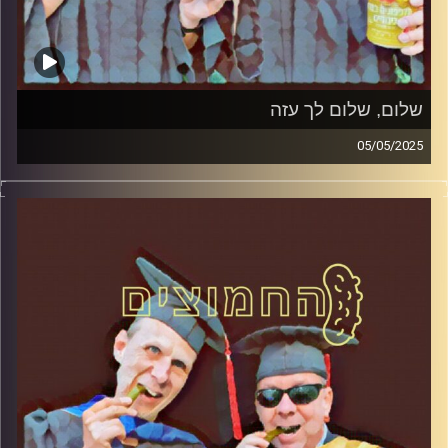
שלום, שלום לך עזה
05/05/2025
המערכת הפוליטית על ספת הפסיכולוג, עם פרופסור בועז בן-
דוד ופרופסור גלעד הירשברגר
קרדיט תמונות:
AudioVersity