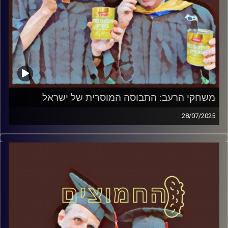
משחקי הרעב: התבוסה המוסרית של ישראל
28/07/2025
המערכת הפוליטית על ספת הפסיכולוג, עם פרופסור בועז בן-
דוד ופרופסור גלעד הירשברגר
קרדיט תמונות:
AudioVersity