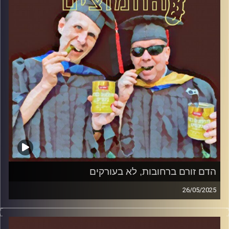
קרדיט תמונות:
AudioVersity
הדם זורם ברחובות, לא בעורקים
26/05/2025
המערכת הפוליטית על ספת הפסיכולוג, עם פרופסור בועז בן-
דוד ופרופסור גלעד הירשברגר