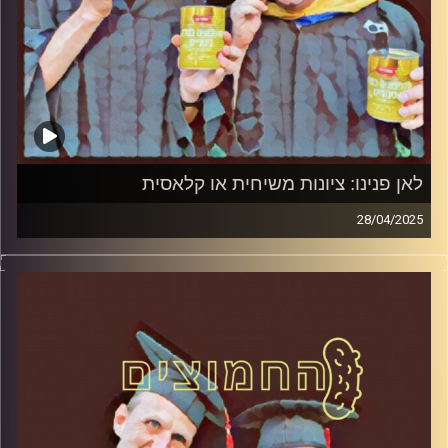
לאן פנינו: ציונות משיחית או קלאסית
28/04/2025
המערכת הפוליטית על ספת הפסיכולוג, עם פרופסור בועז בן-
דוד ופרופסור גלעד הירשברגר
קרדיט תמונות:
AudioVersity