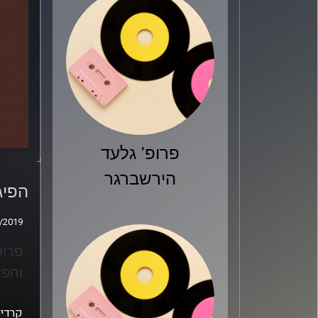
פרופ' גלעד
הפיגו
הירשברגר
מתנ
הפיג
/2019
/2019
פרופ
והפע
קרדיט