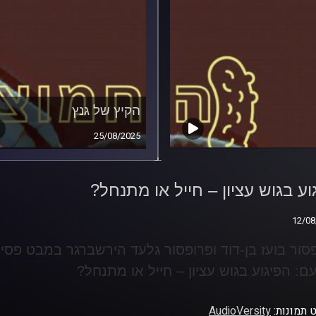
הקיץ של גנץ
25/08/2025
ע בגוש עציון – חייל או
חל?
וע בגוש עציון – חייל או מתנחל?
12/08
12/08
סור בועז בן-דוד ופרופסור גלעד הירשברגר במבט פסיכולוג
ם: הפיגוע בגוש עציון – חייל או מתנחל
?
 תמונות:
AudioVersity