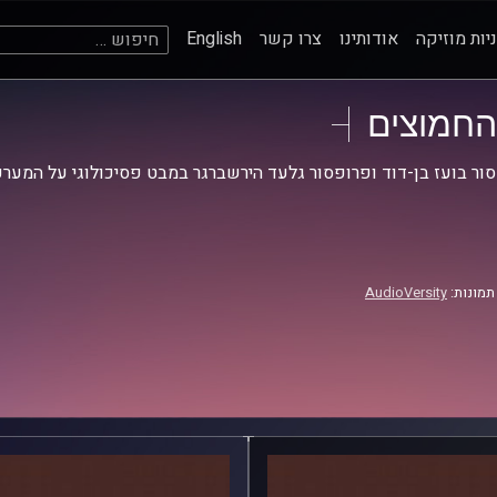
חיפוש:
יות מוזיקה
אודותינו
צרו קשר
English
החמוצים
ור בועז בן-דוד ופרופסור גלעד הירשברגר במבט פסיכולוגי על המערכ
תמונות:
AudioVersity