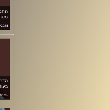
מטרב
/2025
הדם 
בעור
/2025