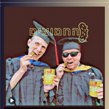
המערכת הפוליטית על ספת הפסיכולוג, עם פרופסור בועז בן-
דוד ופרופסור גלעד הירשברגר
קרדיט תמונות:
AudioVersity