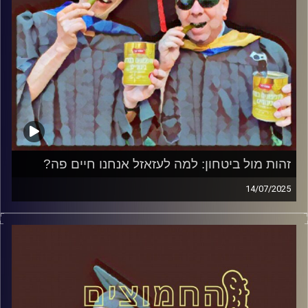
זהות מול ביטחון: למה לעזאזל אנחנו חיים פה?
14/07/2025
המערכת הפוליטית על ספת הפסיכולוג, עם פרופסור בועז בן-
דוד ופרופסור גלעד הירשברגר
קרדיט תמונות:
AudioVersity