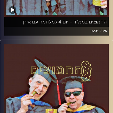
החמוצים בממ"ד – יום 4 למלחמה עם אירן
16/06/2025
המערכת הפוליטית על ספת הפסיכולוג, עם פרופסור בועז בן-
דוד ופרופסור גלעד הירשברגר
קרדיט תמונות:
AudioVersity