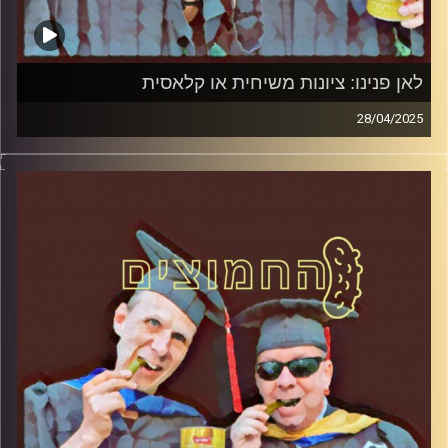
לאן פנינו: ציונות משיחית או קלאסית
28/04/2025
המערכת הפוליטית על ספת הפסיכולוג, עם פרופסור בועז בן-
דוד ופרופסור גלעד הירשברגר
קרדיט תמונות:
AudioVersity