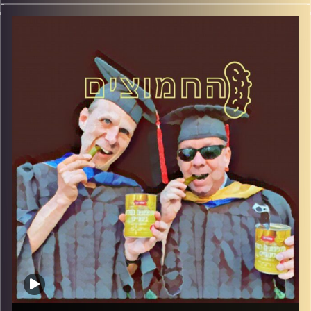
המערכת הפוליטית על ספת הפסיכולוג, עם פרופסור בועז בן-
דוד ופרופסור גלעד הירשברגר
קרדיט תמונות:
AudioVersity