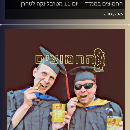
החמוצים בממ"ד – יום 11 מטרבלינקה לטהרן
23/06/2025
המערכת הפוליטית על ספת הפסיכולוג, עם פרופסור בועז בן-
דוד ופרופסור גלעד הירשברגר
קרדיט תמונות:
AudioVersity