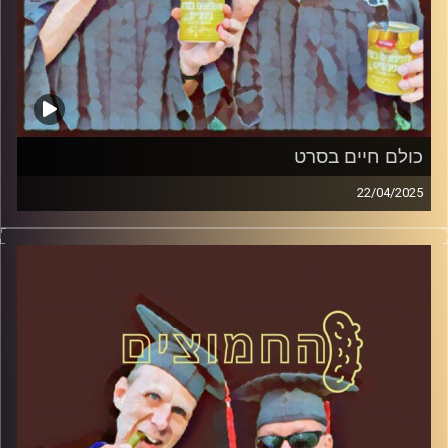
כולם חיים בסרט
22/04/2025
המערכת הפוליטית על ספת הפסיכולוג, עם פרופסור בועז בן-
דוד ופרופסור גלעד הירשברגר
קרדיט תמונות:
AudioVersity