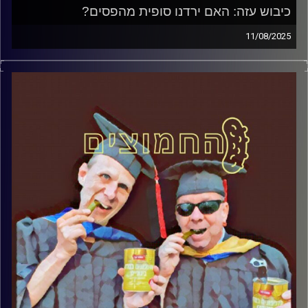
כיבוש עזה: האם ירדנו סופית מהפסים?
11/08/2025
המערכת הפוליטית על ספת הפסיכולוג, עם פרופסור בועז בן-
דוד ופרופסור גלעד הירשברגר
קרדיט תמונות:
AudioVersity