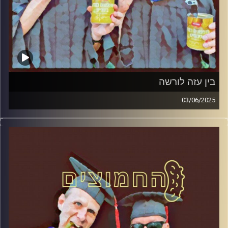
בין עזה לורשה
03/06/2025
המערכת הפוליטית על ספת הפסיכולוג, עם פרופסור בועז בן-
דוד ופרופסור גלעד הירשברגר
קרדיט תמונות:
AudioVersity