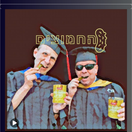
המערכת הפוליטית על ספת הפסיכולוג, עם פרופסור בועז בן-
דוד ופרופסור גלעד הירשברגר
קרדיט תמונות:
AudioVersity