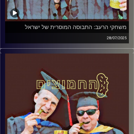
משחקי הרעב: התבוסה המוסרית של ישראל
28/07/2025
המערכת הפוליטית על ספת הפסיכולוג, עם פרופסור בועז בן-
דוד ופרופסור גלעד הירשברגר
קרדיט תמונות:
AudioVersity