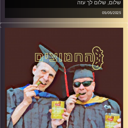
שלום, שלום לך עזה
05/05/2025
המערכת הפוליטית על ספת הפסיכולוג, עם פרופסור בועז בן-
דוד ופרופסור גלעד הירשברגר
קרדיט תמונות:
AudioVersity