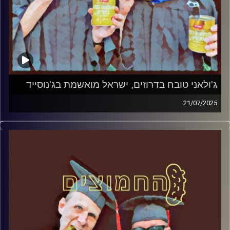
ג'ולאני טובח בדרוזים, ישראל מואשמת בג'נוסייד
21/07/2025
המערכת הפוליטית על ספת הפסיכולוג, עם פרופסור בועז בן-
דוד ופרופסור גלעד הירשברגר
קרדיט תמונות:
AudioVersity