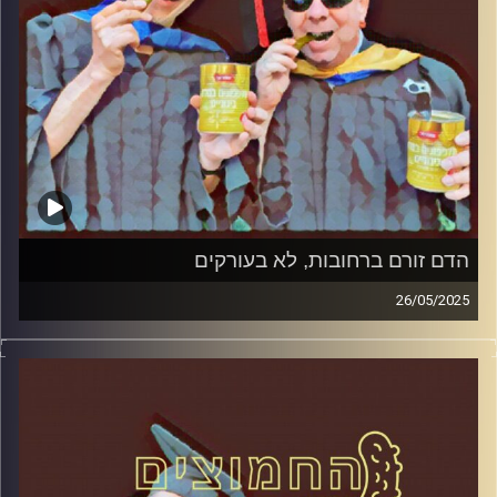
הדם זורם ברחובות, לא בעורקים
26/05/2025
המערכת הפוליטית על ספת הפסיכולוג, עם פרופסור בועז בן-
דוד ופרופסור גלעד הירשברגר
קרדיט תמונות:
AudioVersity