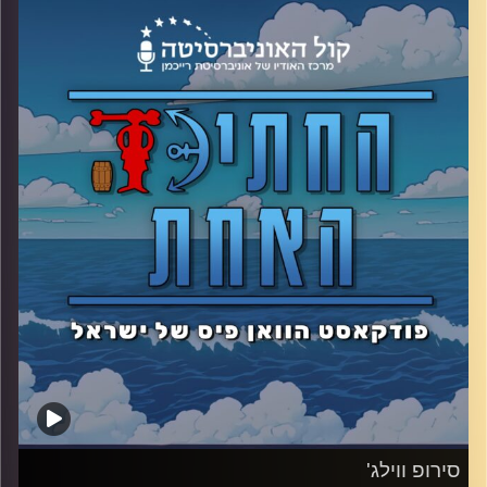
סאנג'י, הטבח עם הגבה המסולסלת.
קרדיט תמונות: אסי ביטון
סירופ ווילג'