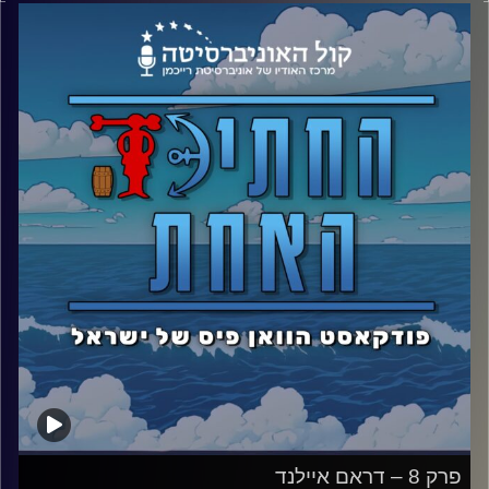
פרק 8 – דראם איילנד