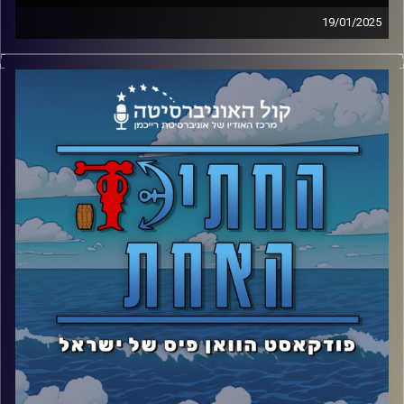
19/01/2025
התגעגעתם אז באנו.
בפרק הקאמבק של החתיכה האחת – הצמד הדינמי מדבר על
דראם איילנד ועל ההצטרפות של צ'ופר!
קרדיט תמונות: אסי ביטון