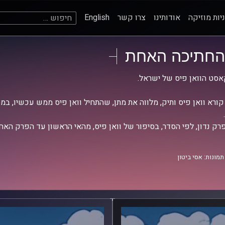
חיפוש:
יות מוזיקה
אודותינו
צרו קשר
English
החתיכה האחת
סט הוואן פיס של ישראל.
 קורא וואן פיס ותיק, מלווה את מתן, שהתחיל וואן פיס ממש עכשיו, במס
רק נדון, לפי הסדר, בסיפור של וואן פיס, מהאי הראשון עד הפרק האחר
תמונות: אסי ביטון