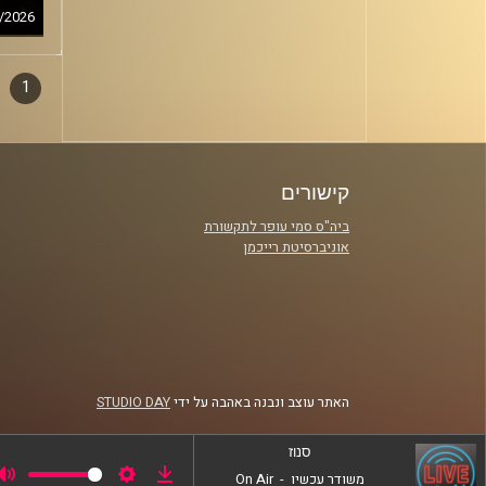
/2026
1
דפדו
סגירה
פרקי
קישורים
ביה"ס סמי עופר לתקשורת
אוניברסיטת רייכמן
האתר עוצב ונבנה באהבה על ידי
STUDIO DAY
סנוז
משודר עכשיו
-
On Air