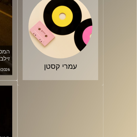
המסע
זילב
עמרי קסטן
/2026