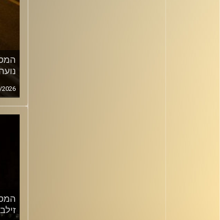
המסע
נועה
/2026
המסע
זילב