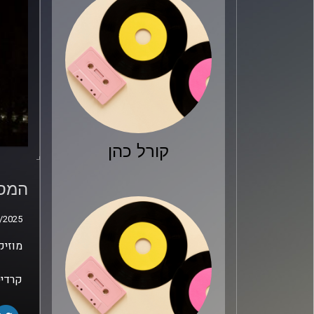
קורל כהן
המסע
שחם
המסע
/2025
/2025
מוזיק
קרדיט