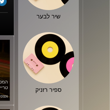
שיר לבער
המסע
טריי
ספיר רזניק
/2026