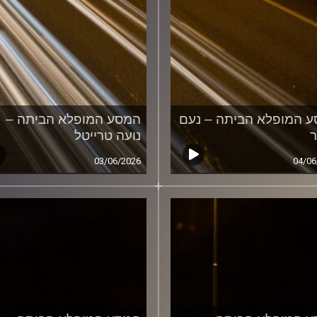
 המופלא הביתה – נעם
המסע המופלא הביתה –
ר
נועה טרייטל
03/06/2026
04/06