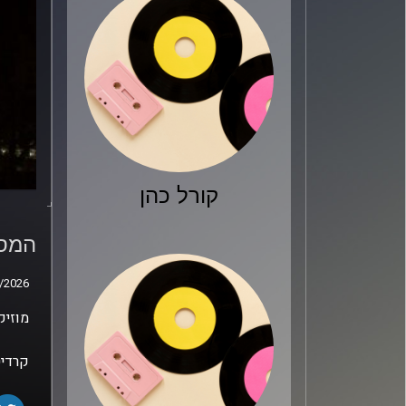
קורל כהן
המסע
זילב
המסע
/2026
/2026
מוזיק
קרדיט