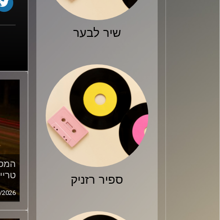
שיר לבער
המסע
טריי
ספיר רזניק
/2026