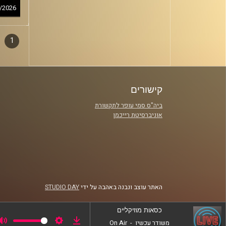
/2026
1
דפדו
סגירה
פרקי
קישורים
ביה"ס סמי עופר לתקשורת
אוניברסיטת רייכמן
האתר עוצב ונבנה באהבה על ידי
STUDIO DAY
כסאות מוזיקליים
משודר עכשיו
-
On Air