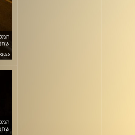
המסע
שחם
/2026
המסע
שחם