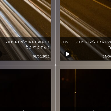
 המופלא הביתה – נעם
המסע המופלא הביתה –
ר
נועה טרייטל
03/06/2026
04/06