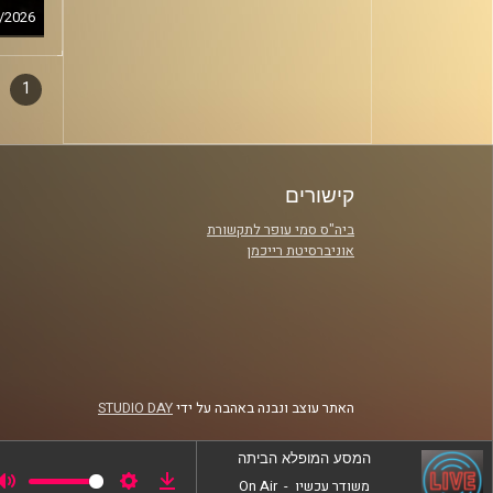
/2026
1
דפדו
סגירה
פרקי
קישורים
ביה"ס סמי עופר לתקשורת
אוניברסיטת רייכמן
האתר עוצב ונבנה באהבה על ידי
STUDIO DAY
המסע המופלא הביתה
משודר עכשיו
-
On Air