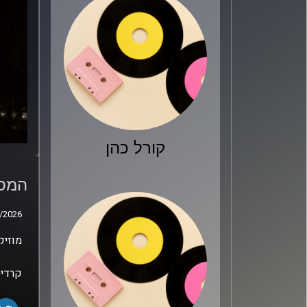
קורל כהן
המסע
נועה
המסע
/2026
/2026
מוזיק
קרדיט