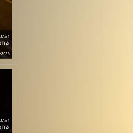
המסע
שחם
/2026
המסע
שחם