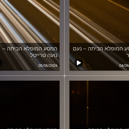
 המופלא הביתה – נעם
המסע המופלא הביתה –
ר
נועה טרייטל
03/06/2026
04/06