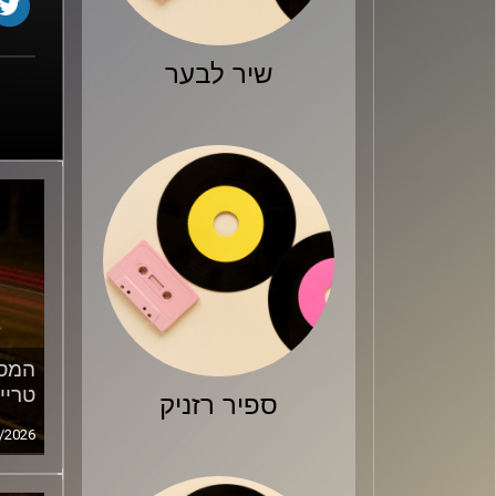
שיר לבער
המסע
טריי
ספיר רזניק
/2026