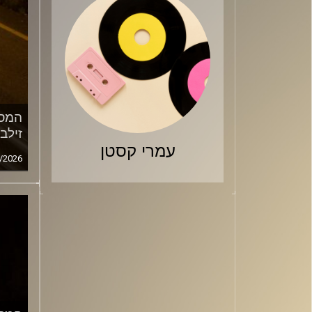
המסע
זילב
עמרי קסטן
/2026