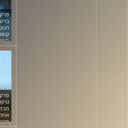
ברשת
הנוכ
קופו
רעות
/2024
טיקט
מבדל
אחרי
תוכן