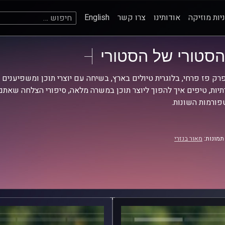
חיפוש:
יות מוזיקה
אודותינו
צרו קשר
English
הסטורי של הסטורי
רק פז פרחי, בלוגרית טיולים בארץ, בשיחה עם יוצרי תוכן ומשפיענים
יות, טיפים איך להפוך ליוצר תוכן במשרה מלאה, סיפורי הצלחה שאתם
ורמות השונות.
תמונות:
מאור בנזרי