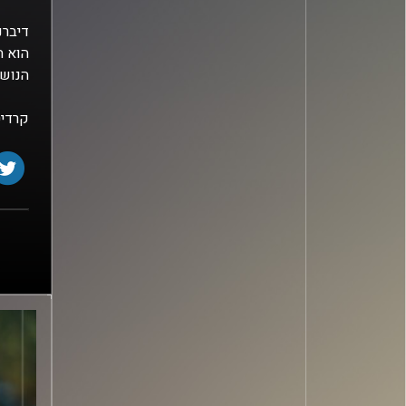
דיברנ
הוא ח
הנושא
קרדיט