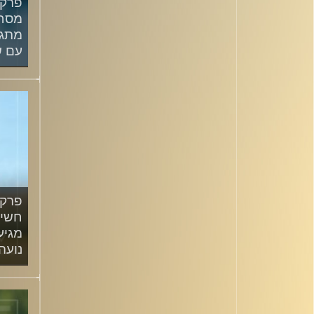
מסחר
מתגב
עם ש
/2024
חשיפ
מגיע
נועה 
/2024