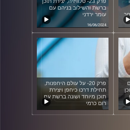
פרק 23- טלוויזיה, יצירת תוכן
ברשת והשילוב בניהם עם
חר
עומר ירדני
16/06/2024
ם
פרק 20- על עולם היחפנות,
כן
תחילת דרכו כיחפן ויצירת
תוכן מיוחד ושונה ברשת עם
רום כרמי
03/04/2024