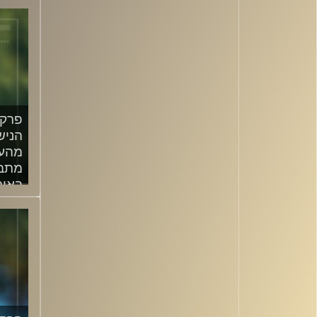
/2024
הניש
מהעו
מתבל
באות
/2024