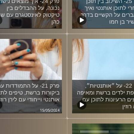
פרק 25- השילוב בין תוכן
פרק 24- איך מוצאים נישה
י לתוכן אותנטי ואיך
נכונה, על ההבדלים בין
רים על הקשיים בדרך
טיקטוק לאינסטגרם עם ש
יר בן חמו
כהן
26/06/2024
04/07
פרק 22- על ״אותנטיות״,
פרק 21- על התמודדות ע
ת ילדים ברשת ומאיפה
ביקורות ברשת, טיפים לתו
ים הרעיונות לתוכן עם
אותנטי וייחודי עם לירן רוזן
רוזין
15/05/2024
15/05