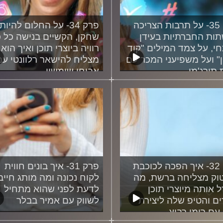
פרק 35- על תרבות הצריכה
פרק 34- על החלום להיות
ות החברתיות בעידן
שחקן, הקשיים בנישה כל כ
חי, על צמד המילים "קוד
רוויה ביוצרי תוכן ואיך הוא
ן" ועל משפיעני המכר עם
מצליח להישאר רלוונטי עם
 תורג'מן
אביחי שימשון
27/11/2024
04/12
פרק 32- איך הפכה לכוכבת
פרק 31- איך בונים חווית
וק מצליחה ברשת, מה
לקוח נכונה ומה מותג חייב
 אותה מיוצרי תוכן
לדעת לפני שהוא מתחיל
ם והטיפ שלה ליצירת
לשווק עם אמיר בבלר
 עם רומי רביץ
23/10/2024