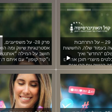
30/10
פרק 29 – על התרחבות
פרק 28- על משפיענים,
ה בעמוד שלה, החששות
אסטרטגיות שיווק ומה הוא
לם "החדש" ואיך
חושב על המילה ״אותנטיו
טים מיוצרי תוכן אחרים
ו״קוד קופון״ עם איתם דרו
ה הנישה עם קרן אגם
19/08/2024
21/08