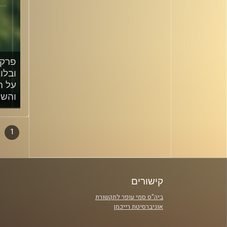
ובלו
על ה
והשי
/2024
1
דפדו
סגירה
פרקי
קישורים
ביה"ס סמי עופר לתקשורת
אוניברסיטת רייכמן