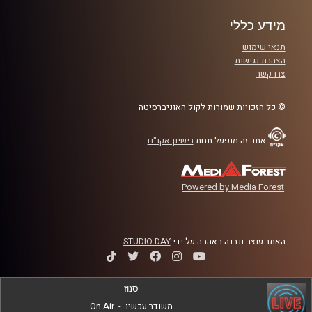
המעשיות להפוך את השלום מקר לחם. פרק שמתחיל מהבסיס
מידע כללי
למי שפחות מכיר, ומתפתח לתובנות עומק ולצעדים פרקטיים
תנאי שימוש
לשנה הקרובה
הצהרת נגישות
צרו קשר
קרדיט תמונות:
AudioVersity
© כל הזכויות שמורות לקול האוניברסיטה
אתר זה מופעל תחת
רישיון אקו"ם
Powered by Media Forest
האתר עוצב ונבנה באהבה על ידי
STUDIO DAY
סנוז
משודר עכשיו
-
On Air