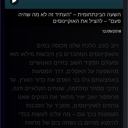
השעה הבינתחומית – "העתיד זה לא מה שהיה
פעם" – להציל את האוקיינוסים
12/09/2018
רוב כוכב הלכת שלנו מכוסה במים
והאוקיינוסים המחברים בין היבשות מילאו מאז
ומעולם תפקיד חשוב בחיים האנושיים:
מהשפעה על האקלים, דרך המסעות
באמצעותם גילו בני האדם את כדור הארץ, עד
נתיבי מסחר ומלחמה, שטחים חקלאיים ודגה.
פרופסור יואב יאיר מתאר את הנזקים שאנו
גורמים לאוקיינוסים, מסביר על הסכנות
הטמונות בכך וגם – מה עלינו לעשות בכדי
להימנע מהיום בו נשחה בים של מדוזות