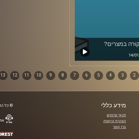
ורה במצרים?
14/01
2
ף
3
4
5
6
7
8
9
10
11
12
13
ם
מידע כללי
© כל הזכ
תנאי שימוש
אתר
הצהרת נגישות
צרו קשר