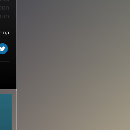
הנוס
מהמ
קרדיט