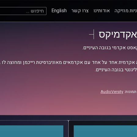
חיפוש:
יות מוזיקה
אודותינו
צרו קשר
English
אקדמיקס
סט אקדמי בגובה העיניים.
אקדמית אחד על אחד עם אקדמאים מאוניברסיטת רייכמן ומחוצה לו בש
יגנטי בגובה העיניים.
תמונות:
AudioVersity