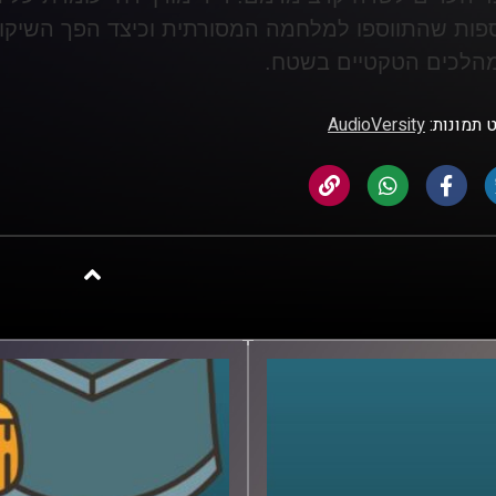
פות שהתווספו למלחמה המסורתית וכיצד הפך השיקו
הלכים הטקטיים בשטח
.
 תמונות:
AudioVersity