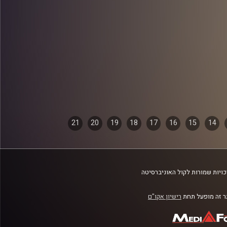
21
20
19
18
17
16
15
14
ויות שמורות לקול האוניברסיטה
 זה מופעל תחת
רישיון אקו"ם