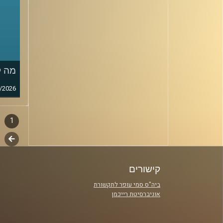
מה ק
/2026
1
דפדו
סגירה
לשלב
פרקי
הבא
קישורים
ביה"ס סמי עופר לתקשורת
אוניברסיטת רייכמן