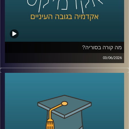
אז מה זה בכלל שוק חיזוי?
למה אנשים התחילו להאמין לפלטפורמות האלה יותר מלסקרים
ומומחים? מה קורה כשמיליארדי דולרים זורמים להימורים על
אירועים עולמיים? והאם יכול להיות שפלטפורמות כאלה כבר
לא רק מנבאות את המציאות, אלא גם מתחילות לעצב אותה?
מה קורה בסוריה?
כדי להבין את העולם הזה, נמצא איתנו היום פרופ’ צחי חייט
03/06/2026
מאוניברסיטת רייכמן, שחוקר חוכמת המונים, רשתות חברתיות
מה בעצם קורה היום בסוריה?
ואמינות מידע, ואחד החוקרים הבולטים בישראל בתחום שווקי
מי שולט שם? מי נלחם במי? איך טורקיה הפכה לשחקן כל כך
החיזוי
משמעותי? ומה בכלל נשאר מההשפעה של איראן וחיזבאללה?
קרדיט תמונות:
AudioVersity
נדמה שאחרי יותר מעשור של מלחמה, רוב הישראלים כבר
איבדו את היכולת להבין את התמונה.
אז היום ננסה לעשות סדר ולהבין איך נראה המזרח התיכון
החדש שנבנה ממש מעבר לגבול שלנו.
היום נארח את ד״ר מיכאל ברק, מרצה וחוקר בבית ספר לאודר