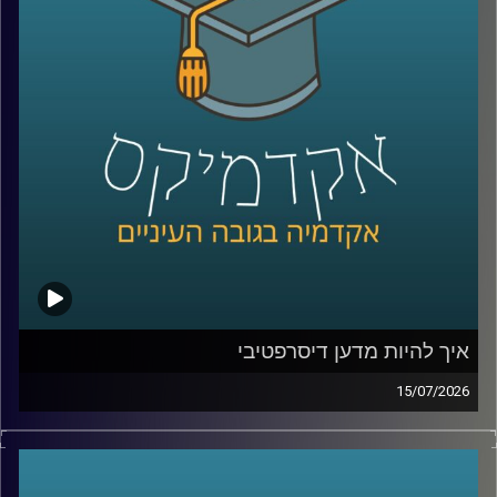
ככל שהמערכות האלה הופכות לחכמות יותר, עולה שאלה
הרבה יותר גדולה מרק מה הטכנולוגיה יודעת לעשות: האם
אנחנו יכולים לסמוך עליה? מתי אדם צריך לקבל את ההחלטה,
ומתי אפשר לתת למכונה לעשות את זה? ואם היא טועה, מי
בכלל אחראי?
על כל אלו נדבר עם ד״ר אביב בר זוהר, דוקטור למשפטים
בנושא חוקיות רחפנים אוטונומיים קטלניים ומשמעות
מעורבות האדם בחוג ההפעלה.
קרדיט תמונות:
AudioVersity
איך להיות מדען דיסרפטיבי
15/07/2026
הרבה מההמצאות שאנחנו מכירים התחילו בכלל מטעות.
פניצילין שנולד מצלחת פטרי שהתמלאה עובש, פוסט־איט
שהתחיל מדבק שלא היה מספיק חזק, מיקרוגל שהרעיון אליו