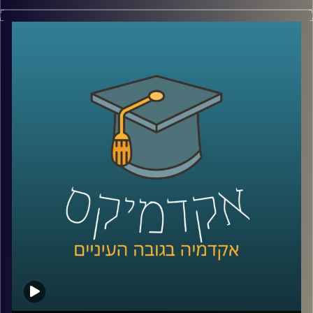
יש בעולם מדינה עם כ-6 מיליון תושבים, ממשלה, מטבע, צבא,
קרדיט תמונות:
AudioVersity
דרכונים ובחירות דמוקרטיות. היא יציבה יותר מחלק מהמדינות
השכנות שלה, יושבת באחד המקומות האסטרטגיים ביותר
בעולם, בכניסה לים האדום, ועדיין, מבחינת רוב מדינות העולם,
היא פשוט לא קיימת.
היום אנחנו יוצאים להכיר את סומלילנד, מדינה שרוב האנשים
מעולם לא שמעו עליה, אבל ייתכן שבעשור הקרוב היא תהפוך
לשחקנית משמעותית בזירה הגיאופוליטית.
כדי להבין איך נראים החיים במדינה שלא קיימת רשמית, למה
המעצמות הגדולות מתחילות להתעניין בה, והאם גם לישראל יש
אינטרס שם, הצטרף אליי היום השגריר ד״ר חיים קורן, בית ספר
לאודר לממשל, דיפלומטיה ואסטרטגיה, אוניברסיטת רייכמן.
שגריר ישראל הראשון לדרום סודן ושגריר מצרים
קרדיט תמונות:
AudioVersity