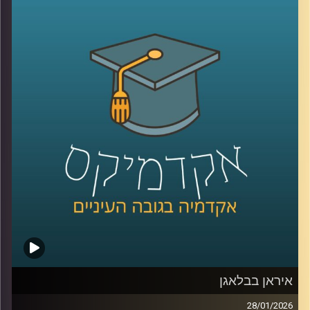
לעיתים כמיומנות רכה, אבל מחקר שנדבר עליו היום מראה
שהיא למעשה מנגנון עמוק שמכתיב אם צוותים ידברו וישתפו
ידע, ואם משפחות ירגישו מובנות או מתוסכלות. בפרק הזה
אנחנו מדברים על האופן שבו סגנון ההקשבה של מנהל, הורה
או בן משפחה מעצב את איכות הדיאלוג סביבו.
יחד עם ד״ר אסנת בוסקילה־ים, יועצת ארגונית ומרצה
באוניברסיטת רייכמן, נבחן למה הקשבה כל כך מאתגרת, למה
נאומים הם האויב שלה, ומה ההבדל בין הקשבה אישית,
הקשבה בצוות והקשבה במשפחה, ואיך שינוי קטן באופן
ההקשבה יכול לייצר שינוי גדול ביחסים?
קרדיט תמונות:
AudioVersity
איראן בבלאגן
28/01/2026