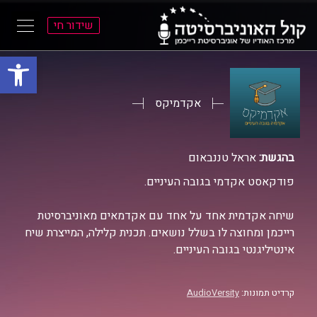
שידור חי
פתח סרגל
ל
ל
תוכן
תפריט
ראשי
ראשי
אקדמיקס
בהגשת:
אראל טננבאום
פודקאסט אקדמי בגובה העיניים.
שיחה אקדמית אחד על אחד עם אקדמאים מאוניברסיטת
רייכמן ומחוצה לו בשלל נושאים. תכנית קלילה, המייצרת שיח
אינטיליגנטי בגובה העיניים.
קרדיט תמונות:
AudioVersity