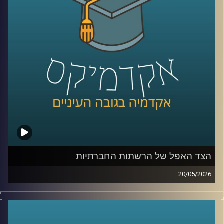
נכנסת אל תוך חדרי הטיפול, אל תוך רגעים של חוסר ודאות,
ולעיתים גם אל תוך ההחלטות הכי קריטיות שיש.
האם זה הופך את הרפואה למדויקת יותר, או דווקא משנה את
האופן שבו רופאים חושבים, שוקלים ומחליטים?
כדי להבין איך השינוי הזה נראה מבפנים, דווקא באחד
התחומים הכי רגישים ומורכבים ברפואה, עולם הלידות, נמצאת
איתנו היום פרופ’ אסנת ולפיש, מנהלת בית החולים לנשים
בבילינסון ומשנה לדיקן בית הספר לרפואה באוניברסיטת
רייכמן,
שנמצאת בחזית של שילוב טכנולוגיות מתקדמות ברפואה לצד
עבודה קלינית יומיומית בקבלת החלטות בזמן אמת.
הצד האפל של הרשתות החברתיות
קרדיט תמונות:
AudioVersity
20/05/2026
בשנים האחרונות, הרשתות החברתיות הפכו מפלטפורמה
שמקשרת בין אנשים בעיקר לדבר מרכזי בחיי רוב האנשים,
קשה לדמיין יום אחד בלעדיהן. יש המון דברים חיוביים