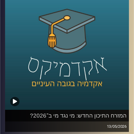
בשימוש ברשתות, למידה של דברים חדשים,
שמירה על קשר עם חברים, מציאת עבודה, אבל גם המון דברים
שליליים, אנחנו נחשפים לדברים שעושים לנו רע, מתגברים
יכולים לפתח הפרעות אכילה או דיכאון ועל אף שרובנו מבינים
את הנזקים הפוטנציאלים קשה לנו להתנתק או אפילו להמעיט
אז מה אפשר לעשות?
כדי לענות על השאלה הזו הצטרף אליי היום פרופ׳ צחי חייט,
ראש ההתמחות השיווקית בביה"ס סמי עופר לתקשורת.
קרדיט תמונות:
AudioVersity
המזרח התיכון החדש: מי נגד מי ב־2026?
13/05/2026