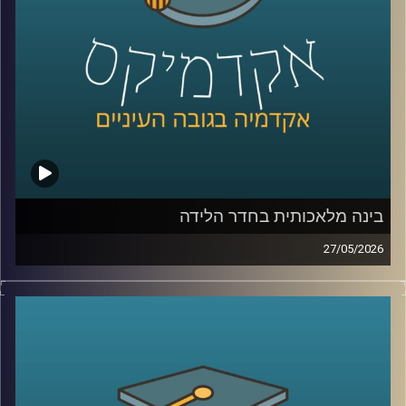
לממשל, דיפלומטיה ואסטרטגיה ב־אוניברסיטת רייכמן, וחוקר
בכיר ב־המכון למדיניות נגד טרור, מומחה לאיסלאם רדיקלי.
קרדיט תמונות:
AudioVersity
בינה מלאכותית בחדר הלידה
27/05/2026
הרפואה נמצאת היום באחת מנקודות המפנה המשמעותיות
ביותר בתולדותיה.
לא בגלל תרופה חדשה, ולא בגלל טכנולוגיה אחת, אלא בגלל
שינוי עמוק בדרך שבה מתקבלות החלטות.
בינה מלאכותית כבר לא נמצאת רק במעבדות או במחקרים, היא