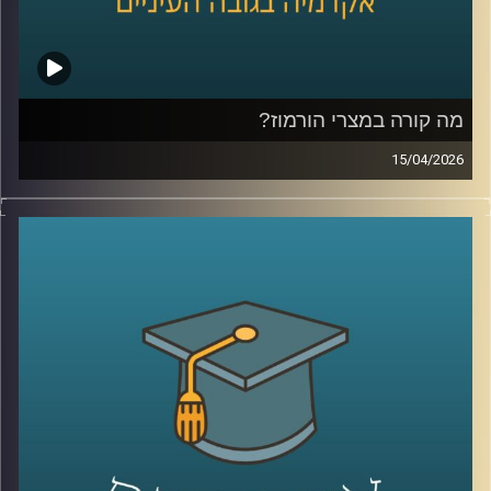
הספר הבינלאומי ע״ש רפאל רקנאטי באוניברסיטת רייכמן,
שנמצא כבר שנים בדיוק בנקודת המפגש בין ישראל ליהדות
התפוצות.
מהשירות כחייל בודד בצנחנים, דרך שליחויות ברחבי העולם,
בברית המועצות לשעבר, בקייפטאון, בוסטון ורומא ועד
מה קורה במצרי הורמוז?
לעבודה יומיומית עם אלפי סטודנטים בינלאומיים, הוא רואה
15/04/2026
מקרוב איך העולם משתנה, ואיך צעירים יהודים מקבלים
בשבועות האחרונים אנחנו שומעים אמירות דרמטיות סביב
החלטות שמעצבות את העתיד שלהם.
מצרי הורמוז, דיבורים על מצור, איומים מצד איראן, ואפילו
אז מה באמת קורה היום בקמפוסים?
רמיזות לכך שייתכן ויש מוקשים במים.
ולמה יותר ויותר סטודנטים בוחרים דווקא להגיע לכאן?
אבל מה שמעניין הוא שלא צריך מלחמה בפועל כדי להזיז את
קרדיט תמונות:
AudioVersity
העולם, מספיק חשש.
איך מעבר ימי יחסית קטן מצליח להשפיע על מחירי האנרגיה,
על שרשראות אספקה, ובסוף גם על יוקר המחיה של כולנו?
ולמה גם מדינות שלא תלויות בו ישירות, עדיין מושפעות מכל
מה שקורה שם?