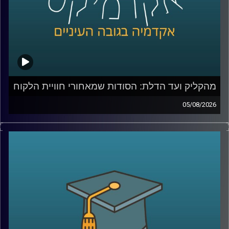
מהקליק ועד הדלת: הסודות שמאחורי חוויית הלקוח
05/08/2026
כולנו מזמינים היום כמעט הכול בלחיצת כפתור, אוכל, בגדים,
תרופות, אפילו את הקניות לסוף השבוע. אבל כמה מאיתנו
באמת חושבים על כל מה שקורה מהרגע שלחצנו על “הזמן”?
מי מחליט מה נראה ראשון באתר, איך בונים חוויית משתמש
שגורמת לנו לחזור שוב ושוב, ואיך משלבים בין טכנולוגיה,
דאטה, לוגיסטיקה ובעיקר הבנה של בני אדם?
כדי לדבר על כל זה נמצא איתי היום צביקה ביידא, לשעבר
מנכ”ל שופרסל אונליין, והיום Managing Director ושותף ב-
Manyone ישראל.