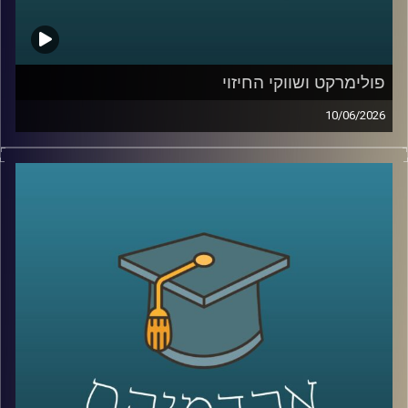
קרדיט תמונות:
AudioVersity
פולימרקט ושווקי החיזוי
10/06/2026
האם ישו יחזור בשנת 2026?
האם תהיה תקיפה באיראן לפני סוף החודש?
האם ח’מנאי יודח מהשלטון?
האם טראמפ יזכה שוב בנשיאות?
והאם האנושות תגלה חיים מחוץ לכדור הארץ?
כל אלה היו הימורים אמיתיים בפלטפורמת
Polymarket
.
כן, אנשים ברחבי העולם שמים כסף אמיתי על העתיד. על
מלחמות, פוליטיקה, דת, אסונות ואפילו סוף העולם.
ובזמן שרובנו צורכים חדשות כדי להבין מה קורה, יש אנשים
שפשוט נכנסים לפולימרקט כדי לראות “מה הסיכויים” ועל
הדרך גם מרוויחים כסף.