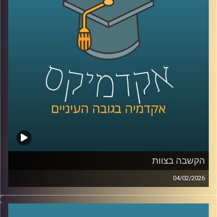
זה משבר רגעי או מגמה ארוכה, למה אמון נהיה תלוי מחנה
פוליטי, ומה המשמעות של זה לתחושת הייצוג, לציות לחוק,
ולחוסן החברתי, כדי לעשות סדר הזמנו את פרופ׳ אמנון כוורי,
פרופסור חבר וראש המכון לחירות ואחריות בבית ספר לאודר
לממשל ודיפלומטיה באוניברסיטת רייכמן, וביחד ננסה להבין
מה עומד מאחורי הנתונים, מה המדינה והחברה יכולות לעשות
כדי לשקם את האמון שלנו?
קרדיט תמונות:
AudioVersity
הקשבה בצוות
04/02/2026
בעולם הניהול והחיים האישיים מדברים הרבה על תקשורת
טובה, אבל הרבה פחות על הקשבה אמיתית, כזו שמשנה
דינמיקות, מערכות יחסים ותחושת ערך. הקשבה נתפסת