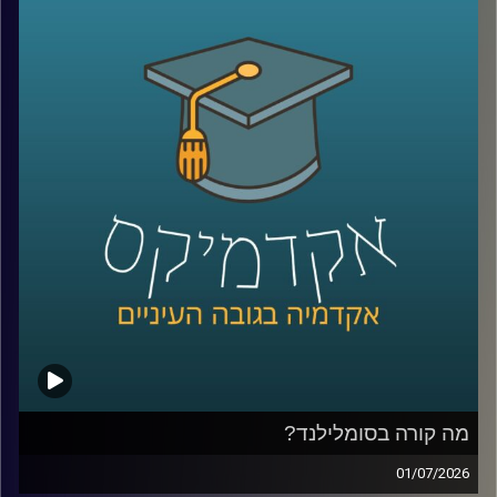
הגיע אחרי שחטיף שוקולד נמס בכיס של מהנדס שעבד על
רדאר, וארטיק שנולד כשילד שכח בחוץ כוס עם משקה ומקל
ערבוב בלילה קר.
על פניו, כל אלה נשמעים כמו מזל. אבל אולי זו רק חצי
מהתמונה. כי הרבה אנשים נתקלים בטעויות, בכישלונות
ובדברים לא צפויים, והשאלה היא מי יודע לעצור, להסתכל
עליהם אחרת, ולהפוך אותם לפריצת דרך.
האורח שלנו היום הוא מוטי שטנר, יזם סדרתי, משקיע ומרצה
באוניברסיטת רייכמן. יחד עם אחיו, פרופ׳ אורי שטנר, הוא כתב
את הספר “איך להיות מדען דיסרפטיבי”, שמנסה לשאול האם
פריצות דרך הן באמת עניין של גאונות ומזל, או שאפשר לפתח
צורת חשיבה, ואולי אפילו שיטה, שמגדילה את הסיכוי לזהות
שאלות גדולות, לערער על הנחות יסוד ולפרוץ את גבולות הידע
הקיים
בפרק הזה נדבר על הדרך שבה נולדות תגליות, על מה שמדע
יכול ללמוד מהייטק, על ההבדל בין חשיבה נועזת לחשיבה לא
מבוססת, ועל השאלה האם אפשר ללמד אנשים לחשוב בצורה
מה קורה בסומלילנד?
שמובילה לפריצות דרך
01/07/2026