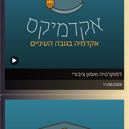
את העתיד הכחול של האזור .
בפרק הזה תשמעו קולות מהכנס, רעיונות גדולים, דילמות
אמיתיות, והרבה מאוד תשוקה לחבר בין מדע, קיימות וכלכלה.
קרדיט תמונות:
AudioVersity
דמוקרטיה ואמון ציבורי
11/02/2026
היום אנחנו נוגעים באחת השאלות הכי בוערות בדמוקרטיה, מה
זה בעצם אמון ציבורי, למה הוא כל כך חיוני לתפקוד של מדינה,
ומה קורה כשהוא נשחק, לפי דו״ח האמון מדצמבר 2025
התמונה מטרידה, רק 22% מביעים אמון בממשלה ורק 15%
בכנסת, ובמקביל רואים פערים גדולים בין מוסדות, למשל 39%
בבית המשפט העליון, אז מה אפשר ללמוד מהמספרים, האם