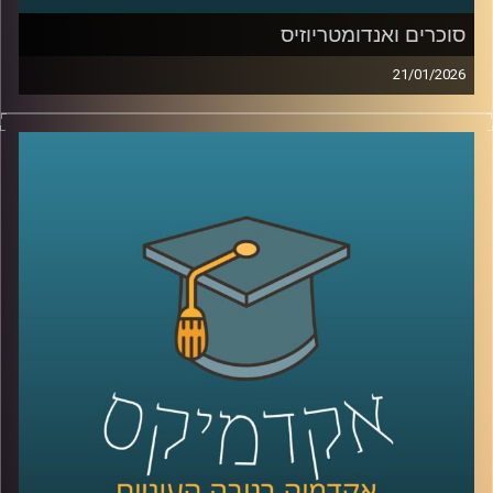
סוכרים ואנדומטריוזיס
21/01/2026
כשאנחנו חושבים על מחלות קשות כמו סרטן, אנחנו בדרך
כלל מדמיינים מוטציות, גנים ואולי גם כימותרפיה. אבל יש
שכבה אחרת, שקטה יותר, שקשה לראות אותה בעין, והיא יכולה
להיות ההבדל בין תא שהגוף מזהה כתא בעייתי, לבין תא
שמצליח להתחמק. זו שכבת הסוכרים, שרשראות זעירות
שעוטפות את התאים שלנו, כמו סוג של “תעודת זהות”
ביולוגית. כשהתעודה הזו משתנה, זה יכול להופיע בסרטן, אבל
זה יכול להופיע גם במחלות אחרות, למשל אנדומטריוזיס, מחלה
נפוצה וכואבת שלפעמים לוקח שנים עד שמקבלים עליה
אבחנה. והשאלה המרתקת היא האם אפשר לקחת את השינויים
האלה על פני התא ולהפוך אותם לשפה חדשה של רפואה, גם
לאבחון מוקדם יותר וגם לטיפול מדויק יותר.
היום בפרק אנחנו נכנסים לעולם הזה, עולם הגליקוביולוגיה
התרגומית, ונשאל איך הופכים שינוי קטן על פני תא לכלי
שעוזר לנו לזהות מחלה מוקדם יותר או לתקוף אותה