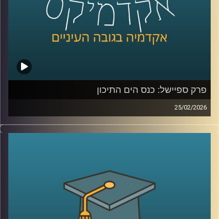
כדי להבין את כל זאת ועוד, נמצא איתנו היום אברי שכטר, מנהל
מכון ינאי לביטחון אנרגטי באוניברסיטת רייכמן
קרדיט תמונות:
AudioVersity
פרק ספיישל: כנס הים התיכון
25/02/2026
הקלטה מתוך השטח, מהכנס השמיני בנושא הים התיכון:
“כלכלה כחולה פורצת גבולות”, שהתקיים באוניברסיטת רייכמן .
יום שלם שבו מדענים, יזמים, קובעי מדיניות ואנשי שטח
נפגשו לדבר על הים, לא רק כמשאב טבע, אלא כזירת חדשנות,
כלכלה, ביטחון ושיתופי פעולה אזוריים.
בין מושבים על אנרגיה מתחדשת בים, חקלאות ימית, אצות
כמשאב כלכלי, בינה מלאכותית לניטור מגוון ביולוגי ושיתופי
פעולה גם כשאין שלום, יצאנו לראיין את האנשים שמעצבים