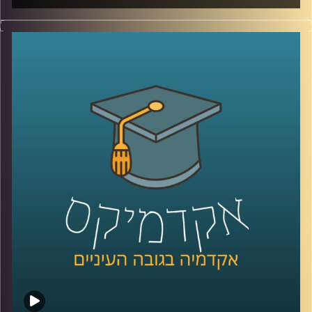
מאז הפעם האחרונה שדיברנו עם ד׳׳ר מאיר ג׳בדנפר, איראן
חווה טלטלה עמוקה, מחאה מתמשכת, דיכוי אלים שבו נהרגו
עשרות אלפי אזרחים ברחובות, משברי מים וחשמל שפוגעים
בחיי היומיום, ותחושת קריסה של החוזה בין המשטר לציבור.
בפרק הזה ננסה להבין מה באמת קורה בתוך איראן היום, איך
נראית המחאה מבפנים, עד כמה המשטר מרגיש מאוים, ואיך כל
זה מתחבר גם לאזור, לישראל, ולמה שאנחנו רואים בכותרות.
אז כדי לדבר על כל זה, שב אלינו ד׳׳ר מאיר ג׳בדנפר, מומחה
לפוליטיקה עכשווית של איראן בבית הספר לאודר לממשל,
דיפלומטיה ואסטרטגיה באוניברסיטת רייכמן
קרדיט תמונות:
AudioVersity