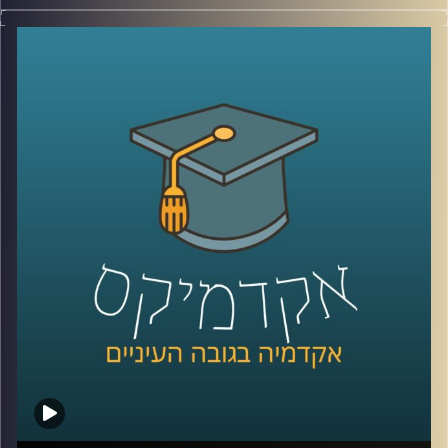
לפני כמה שנים, רוב האנשים עוד הצליחו להבין פחות או יותר
מי נגד מי במזרח התיכון.
היום? נדמה שהכול כבר התבלגן.
איראן, חיזבאללה, חמאס, סוריה, טורקיה, ארצות הברית,
החות’ים, רוסיה, הסכמים, איומים, מלחמה רב־זירתית… ובין כל
הכותרות, הרבה אנשים פשוט איבדו את התמונה הגדולה.
אז בפרק הזה רצינו לעצור רגע ולעשות סדר.
להבין מה באמת קורה באזור שלנו, מה השתנה מאז השבעה
באוקטובר, ואיך נראית היום המפה האסטרטגית של המזרח
התיכון.
איתנו היום ד”ר שי הר-צבי, מרצה וחוקר בכיר במכון למדיניות
ואסטרטגיה ב־אוניברסיטת רייכמן, ולשעבר מנכ”ל בפועל של
המשרד לנושאים אסטרטגיים וראש זירה בחטיבת המחקר
באמ”ן.
וביחד ננסה להבין: האם איראן באמת מתקרבת לנשק גרעיני,
מה מצבו האמיתי של חיזבאללה, האם חמאס עדיין שולט בעזה,