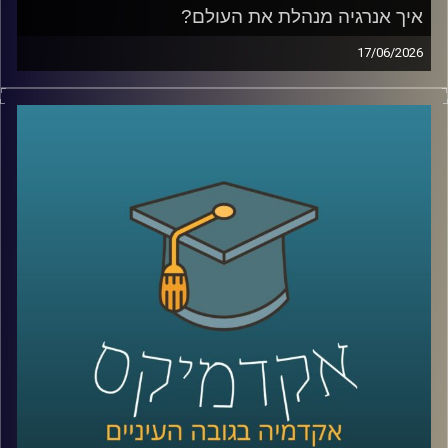
איך אנרגיה מנהלת את העולם?
17/06/2026
בשנים האחרונות אנחנו שומעים בלי סוף על משברי אנרגיה,
מחירי נפט, גז טבעי, מצרי הורמוז ומאבקי כוח בין מדינות, אבל
מאחורי כל הכותרות האלה מסתתר סיפור הרבה יותר גדול:
אנרגיה היא לא רק חשמל ודלק, היא כוח גיאופוליטי, כסף,
ביטחון לאומי והשפעה עולמית.
בפרק של היום נדבר על איך אנרגיה מעצבת את העולם
שאנחנו חיים בו, איך גילוי הגז שינה את המעמד של ישראל
במזרח התיכון, למה מצרים הפכה לשחקנית מרכזית בתחום,
ואיך שיתופי פעולה אנרגטיים יכולים להשפיע גם על יחסים
מדיניים ואזוריים.
איתנו היום ד״ר עמית מור, מנכ"ל משותף באקו-אנרג'י יעוץ
כלכלי אסטרטגי ומרצה באוניברסיטת רייכמן. מומחה בינ"ל
לכלכלת אנרגיה וסביבה, חשמל גז טבעי ונפט, בעל ניסיון עשיר
בייעוץ לממשלות, חברות בינלאומיות ומוסדות פיננסיים, יועץ
לבנק העולמי בפרויקטים גלובליים בתחומי אנרגיה ותשתיות.