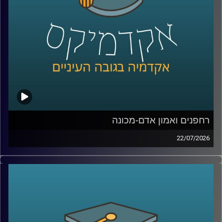
נדבר על מה באמת עומד מאחורי חוויית לקוח טובה, איך
ארגונים חושבים על חדשנות, ואיך בינה מלאכותית הולכת
לשנות את הדרך שבה כולנו קונים, עובדים ומקבלים החלטות
קרדיט תמונות:
AudioVersity
רחפנים ואמון אדם-מכונה
22/07/2026
אם לפני עשור היינו אומרים את המילה “רחפן”, כנראה שהיינו
חושבים על צילום מהאוויר או על גאדג’ט מגניב. היום התמונה
נראית אחרת לגמרי. רחפנים כבר בודקים תשתיות, מסייעים
באיתור נעדרים, מעבירים ציוד רפואי, משתתפים במלחמות,
ובמקרים מסוימים אפילו מסוגלים לבצע חלק מהמשימות
שלהם באופן עצמאי.