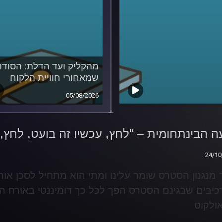
מהקליק ועד הדלת: הסודו
שמאחורי חוויית הלקוח
05/08/2026
 הבינתחומית – "לחץ,
ו זה בועט, לחץ, אני
 הבינתחומית – "לחץ, עכשיו זה בועט, לחץ,
וטט"
24/10
24/10
 מנגנון הסטרס שומר עלינו ומתי הוא מתחיל לסכן או
יבים שבגינם הסטרס הפך לכל כך דומיננטי באורח ה
אולקוס