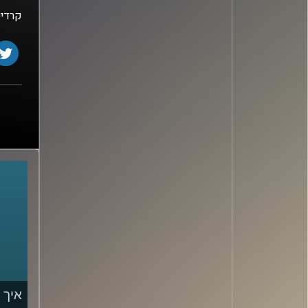
קרדיט
איך 