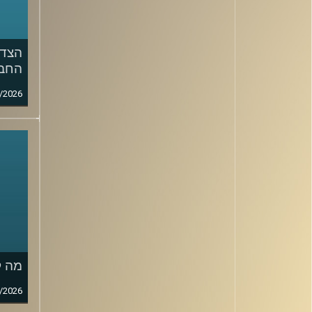
הצד 
החבר
/2026
מה ק
/2026