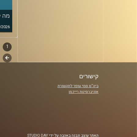
מה ק
/2026
1
דפדו
סגירה
לשלב
פרקי
הבא
קישורים
ביה"ס סמי עופר לתקשורת
אוניברסיטת רייכמן
האתר עוצב ונבנה באהבה על ידי
STUDIO DAY