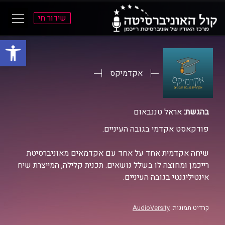
שידור חי
פתח סרגל
ל
ל
תוכן
תפריט
ראשי
ראשי
אקדמיקס
בהגשת:
אראל טננבאום
פודקאסט אקדמי בגובה העיניים.
שיחה אקדמית אחד על אחד עם אקדמאים מאוניברסיטת
רייכמן ומחוצה לו בשלל נושאים. תכנית קלילה, המייצרת שיח
אינטיליגנטי בגובה העיניים.
קרדיט תמונות:
AudioVersity