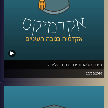
היום נארח את ד״ר מיכאל ברק, מרצה וחוקר בבית ספר לאודר
לממשל, דיפלומטיה ואסטרטגיה ב־אוניברסיטת רייכמן, וחוקר
בכיר ב־המכון למדיניות נגד טרור, מומחה לאיסלאם רדיקלי.
קרדיט תמונות:
AudioVersity
בינה מלאכותית בחדר הלידה
27/05/2026
הרפואה נמצאת היום באחת מנקודות המפנה המשמעותיות
ביותר בתולדותיה.
לא בגלל תרופה חדשה, ולא בגלל טכנולוגיה אחת, אלא בגלל
שינוי עמוק בדרך שבה מתקבלות החלטות.