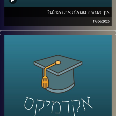
איך אנרגיה מנהלת את העולם?
17/06/2026
בשנים האחרונות אנחנו שומעים בלי סוף על משברי אנרגיה,
מחירי נפט, גז טבעי, מצרי הורמוז ומאבקי כוח בין מדינות, אבל
מאחורי כל הכותרות האלה מסתתר סיפור הרבה יותר גדול:
אנרגיה היא לא רק חשמל ודלק, היא כוח גיאופוליטי, כסף,
ביטחון לאומי והשפעה עולמית.
בפרק של היום נדבר על איך אנרגיה מעצבת את העולם
שאנחנו חיים בו, איך גילוי הגז שינה את המעמד של ישראל
במזרח התיכון, למה מצרים הפכה לשחקנית מרכזית בתחום,
ואיך שיתופי פעולה אנרגטיים יכולים להשפיע גם על יחסים
מדיניים ואזוריים.
איתנו היום ד״ר עמית מור, מנכ"ל משותף באקו-אנרג'י יעוץ
כלכלי אסטרטגי ומרצה באוניברסיטת רייכמן. מומחה בינ"ל
לכלכלת אנרגיה וסביבה, חשמל גז טבעי ונפט, בעל ניסיון עשיר