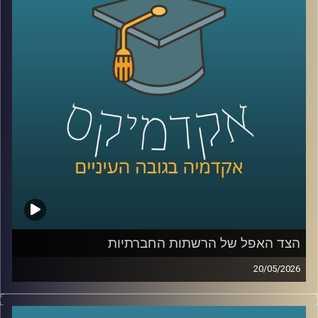
בינה מלאכותית כבר לא נמצאת רק במעבדות או במחקרים, היא
נכנסת אל תוך חדרי הטיפול, אל תוך רגעים של חוסר ודאות,
ולעיתים גם אל תוך ההחלטות הכי קריטיות שיש.
האם זה הופך את הרפואה למדויקת יותר, או דווקא משנה את
האופן שבו רופאים חושבים, שוקלים ומחליטים?
כדי להבין איך השינוי הזה נראה מבפנים, דווקא באחד
התחומים הכי רגישים ומורכבים ברפואה, עולם הלידות, נמצאת
איתנו היום פרופ’ אסנת ולפיש, מנהלת בית החולים לנשים
בבילינסון ומשנה לדיקן בית הספר לרפואה באוניברסיטת
רייכמן,
שנמצאת בחזית של שילוב טכנולוגיות מתקדמות ברפואה לצד
עבודה קלינית יומיומית בקבלת החלטות בזמן אמת.
הצד האפל של הרשתות החברתיות
קרדיט תמונות:
AudioVersity
20/05/2026
בשנים האחרונות, הרשתות החברתיות הפכו מפלטפורמה
שמקשרת בין אנשים בעיקר לדבר מרכזי בחיי רוב האנשים,