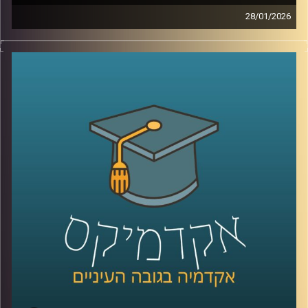
28/01/2026
מאז הפעם האחרונה שדיברנו עם ד׳׳ר מאיר ג׳בדנפר, איראן
חווה טלטלה עמוקה, מחאה מתמשכת, דיכוי אלים שבו נהרגו
עשרות אלפי אזרחים ברחובות, משברי מים וחשמל שפוגעים
בחיי היומיום, ותחושת קריסה של החוזה בין המשטר לציבור.
בפרק הזה ננסה להבין מה באמת קורה בתוך איראן היום, איך
נראית המחאה מבפנים, עד כמה המשטר מרגיש מאוים, ואיך כל
זה מתחבר גם לאזור, לישראל, ולמה שאנחנו רואים בכותרות.
אז כדי לדבר על כל זה, שב אלינו ד׳׳ר מאיר ג׳בדנפר, מומחה
לפוליטיקה עכשווית של איראן בבית הספר לאודר לממשל,
דיפלומטיה ואסטרטגיה באוניברסיטת רייכמן
קרדיט תמונות:
AudioVersity