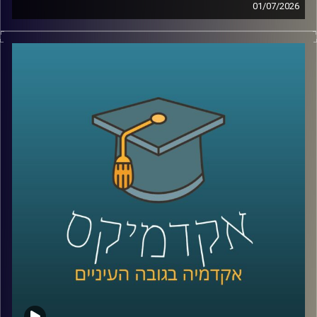
01/07/2026
יש בעולם מדינה עם כ-6 מיליון תושבים, ממשלה, מטבע, צבא,
קרדיט תמונות:
AudioVersity
דרכונים ובחירות דמוקרטיות. היא יציבה יותר מחלק מהמדינות
השכנות שלה, יושבת באחד המקומות האסטרטגיים ביותר
בעולם, בכניסה לים האדום, ועדיין, מבחינת רוב מדינות העולם,
היא פשוט לא קיימת.
היום אנחנו יוצאים להכיר את סומלילנד, מדינה שרוב האנשים
מעולם לא שמעו עליה, אבל ייתכן שבעשור הקרוב היא תהפוך
לשחקנית משמעותית בזירה הגיאופוליטית.
כדי להבין איך נראים החיים במדינה שלא קיימת רשמית, למה
המעצמות הגדולות מתחילות להתעניין בה, והאם גם לישראל יש
אינטרס שם, הצטרף אליי היום השגריר ד״ר חיים קורן, בית ספר
לאודר לממשל, דיפלומטיה ואסטרטגיה, אוניברסיטת רייכמן.
שגריר ישראל הראשון לדרום סודן ושגריר מצרים
קרדיט תמונות:
AudioVersity