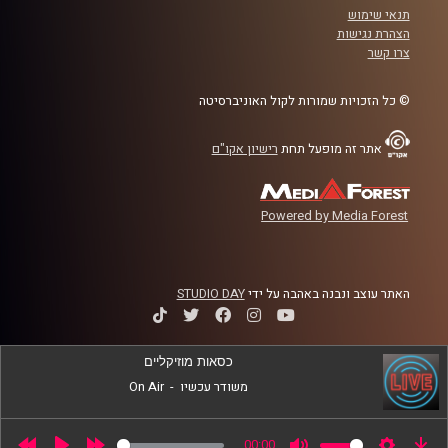
תנאי שימוש
לשנה הקרובה
הצהרת נגישות
צרו קשר
קרדיט תמונות:
AudioVersity
© כל הזכויות שמורות לקול האוניברסיטה
אתר זה מופעל תחת
רישיון אקו"ם
Powered by Media Forest
האתר עוצב ונבנה באהבה על ידי
STUDIO DAY
כסאות מוזיקליים
משודר עכשיו
-
On Air
00:00