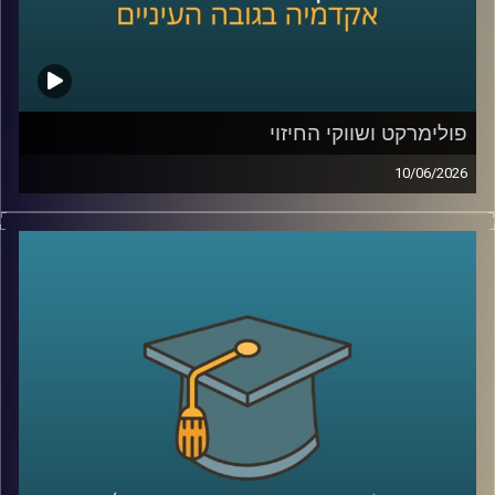
בייעוץ לממשלות, חברות בינלאומיות ומוסדות פיננסיים, יועץ
לבנק העולמי בפרויקטים גלובליים בתחומי אנרגיה ותשתיות.
קרדיט תמונות:
AudioVersity
פולימרקט ושווקי החיזוי
10/06/2026
האם ישו יחזור בשנת 2026?
האם תהיה תקיפה באיראן לפני סוף החודש?
האם ח’מנאי יודח מהשלטון?
האם טראמפ יזכה שוב בנשיאות?
והאם האנושות תגלה חיים מחוץ לכדור הארץ?
כל אלה היו הימורים אמיתיים בפלטפורמת
Polymarket
.
כן, אנשים ברחבי העולם שמים כסף אמיתי על העתיד. על
מלחמות, פוליטיקה, דת, אסונות ואפילו סוף העולם.
ובזמן שרובנו צורכים חדשות כדי להבין מה קורה, יש אנשים