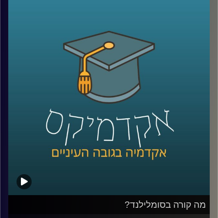
שהתחיל מדבק שלא היה מספיק חזק, מיקרוגל שהרעיון אליו
הגיע אחרי שחטיף שוקולד נמס בכיס של מהנדס שעבד על
רדאר, וארטיק שנולד כשילד שכח בחוץ כוס עם משקה ומקל
ערבוב בלילה קר.
על פניו, כל אלה נשמעים כמו מזל. אבל אולי זו רק חצי
מהתמונה. כי הרבה אנשים נתקלים בטעויות, בכישלונות
ובדברים לא צפויים, והשאלה היא מי יודע לעצור, להסתכל
עליהם אחרת, ולהפוך אותם לפריצת דרך.
האורח שלנו היום הוא מוטי שטנר, יזם סדרתי, משקיע ומרצה
באוניברסיטת רייכמן. יחד עם אחיו, פרופ׳ אורי שטנר, הוא כתב
את הספר “איך להיות מדען דיסרפטיבי”, שמנסה לשאול האם
פריצות דרך הן באמת עניין של גאונות ומזל, או שאפשר לפתח
צורת חשיבה, ואולי אפילו שיטה, שמגדילה את הסיכוי לזהות
שאלות גדולות, לערער על הנחות יסוד ולפרוץ את גבולות הידע
הקיים
בפרק הזה נדבר על הדרך שבה נולדות תגליות, על מה שמדע
יכול ללמוד מהייטק, על ההבדל בין חשיבה נועזת לחשיבה לא
מבוססת, ועל השאלה האם אפשר ללמד אנשים לחשוב בצורה
מה קורה בסומלילנד?
שמובילה לפריצות דרך