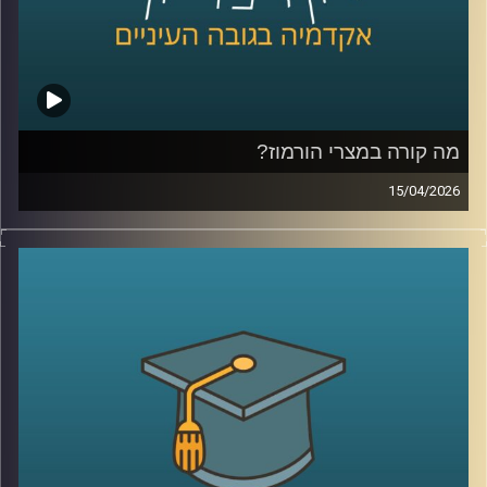
היום נדבר עם יונתן דייויס, סגן נשיא לקשרי חוץ וראש בית
הספר הבינלאומי ע״ש רפאל רקנאטי באוניברסיטת רייכמן,
שנמצא כבר שנים בדיוק בנקודת המפגש בין ישראל ליהדות
התפוצות.
מהשירות כחייל בודד בצנחנים, דרך שליחויות ברחבי העולם,
בברית המועצות לשעבר, בקייפטאון, בוסטון ורומא ועד
מה קורה במצרי הורמוז?
לעבודה יומיומית עם אלפי סטודנטים בינלאומיים, הוא רואה
15/04/2026
מקרוב איך העולם משתנה, ואיך צעירים יהודים מקבלים
בשבועות האחרונים אנחנו שומעים אמירות דרמטיות סביב
החלטות שמעצבות את העתיד שלהם.
מצרי הורמוז, דיבורים על מצור, איומים מצד איראן, ואפילו
אז מה באמת קורה היום בקמפוסים?
רמיזות לכך שייתכן ויש מוקשים במים.
ולמה יותר ויותר סטודנטים בוחרים דווקא להגיע לכאן?
אבל מה שמעניין הוא שלא צריך מלחמה בפועל כדי להזיז את
קרדיט תמונות:
AudioVersity
העולם, מספיק חשש.
איך מעבר ימי יחסית קטן מצליח להשפיע על מחירי האנרגיה,
על שרשראות אספקה, ובסוף גם על יוקר המחיה של כולנו?
ולמה גם מדינות שלא תלויות בו ישירות, עדיין מושפעות מכל