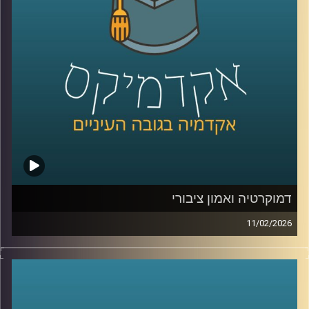
כמשאב כלכלי, בינה מלאכותית לניטור מגוון ביולוגי ושיתופי
פעולה גם כשאין שלום, יצאנו לראיין את האנשים שמעצבים
את העתיד הכחול של האזור .
בפרק הזה תשמעו קולות מהכנס, רעיונות גדולים, דילמות
אמיתיות, והרבה מאוד תשוקה לחבר בין מדע, קיימות וכלכלה.
קרדיט תמונות:
AudioVersity
דמוקרטיה ואמון ציבורי
11/02/2026
היום אנחנו נוגעים באחת השאלות הכי בוערות בדמוקרטיה, מה
זה בעצם אמון ציבורי, למה הוא כל כך חיוני לתפקוד של מדינה,
ומה קורה כשהוא נשחק, לפי דו״ח האמון מדצמבר 2025
התמונה מטרידה, רק 22% מביעים אמון בממשלה ורק 15%