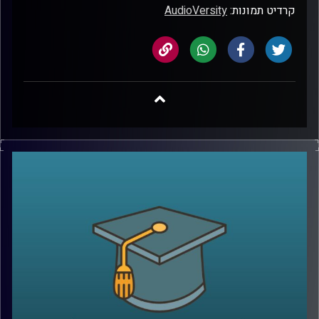
קרדיט תמונות:
AudioVersity