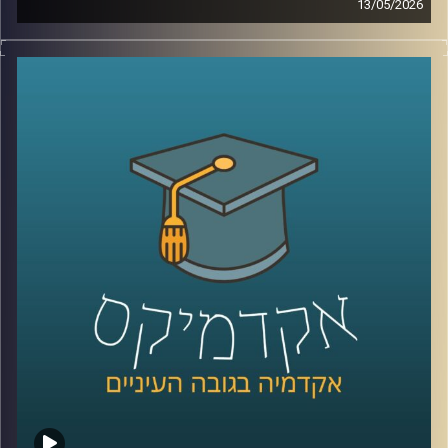
13/05/2026
לפני כמה שנים, רוב האנשים עוד הצליחו להבין פחות או יותר
מי נגד מי במזרח התיכון.
היום? נדמה שהכול כבר התבלגן.
איראן, חיזבאללה, חמאס, סוריה, טורקיה, ארצות הברית,
החות’ים, רוסיה, הסכמים, איומים, מלחמה רב־זירתית… ובין כל
הכותרות, הרבה אנשים פשוט איבדו את התמונה הגדולה.
אז בפרק הזה רצינו לעצור רגע ולעשות סדר.
להבין מה באמת קורה באזור שלנו, מה השתנה מאז השבעה
באוקטובר, ואיך נראית היום המפה האסטרטגית של המזרח
התיכון.
איתנו היום ד”ר שי הר-צבי, מרצה וחוקר בכיר במכון למדיניות
ואסטרטגיה ב־אוניברסיטת רייכמן, ולשעבר מנכ”ל בפועל של
המשרד לנושאים אסטרטגיים וראש זירה בחטיבת המחקר
באמ”ן.
וביחד ננסה להבין: האם איראן באמת מתקרבת לנשק גרעיני,