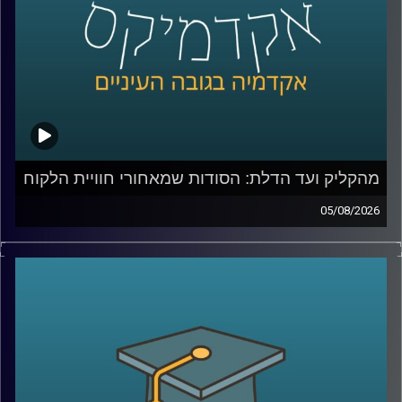
מהקליק ועד הדלת: הסודות שמאחורי חוויית הלקוח
05/08/2026
כולנו מזמינים היום כמעט הכול בלחיצת כפתור, אוכל, בגדים,
תרופות, אפילו את הקניות לסוף השבוע. אבל כמה מאיתנו
באמת חושבים על כל מה שקורה מהרגע שלחצנו על “הזמן”?
מי מחליט מה נראה ראשון באתר, איך בונים חוויית משתמש
שגורמת לנו לחזור שוב ושוב, ואיך משלבים בין טכנולוגיה,
דאטה, לוגיסטיקה ובעיקר הבנה של בני אדם?
כדי לדבר על כל זה נמצא איתי היום צביקה ביידא, לשעבר
מנכ”ל שופרסל אונליין, והיום Managing Director ושותף ב-