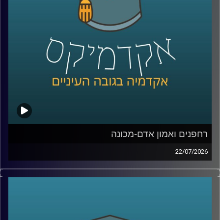
Manyone ישראל.
נדבר על מה באמת עומד מאחורי חוויית לקוח טובה, איך
ארגונים חושבים על חדשנות, ואיך בינה מלאכותית הולכת
לשנות את הדרך שבה כולנו קונים, עובדים ומקבלים החלטות
קרדיט תמונות:
AudioVersity
רחפנים ואמון אדם-מכונה
22/07/2026
אם לפני עשור היינו אומרים את המילה “רחפן”, כנראה שהיינו
חושבים על צילום מהאוויר או על גאדג’ט מגניב. היום התמונה
נראית אחרת לגמרי. רחפנים כבר בודקים תשתיות, מסייעים
באיתור נעדרים, מעבירים ציוד רפואי, משתתפים במלחמות,
ובמקרים מסוימים אפילו מסוגלים לבצע חלק מהמשימות