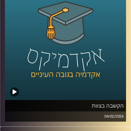
בכנסת, ובמקביל רואים פערים גדולים בין מוסדות, למשל 39%
בבית המשפט העליון, אז מה אפשר ללמוד מהמספרים, האם
זה משבר רגעי או מגמה ארוכה, למה אמון נהיה תלוי מחנה
פוליטי, ומה המשמעות של זה לתחושת הייצוג, לציות לחוק,
ולחוסן החברתי, כדי לעשות סדר הזמנו את פרופ׳ אמנון כוורי,
פרופסור חבר וראש המכון לחירות ואחריות בבית ספר לאודר
לממשל ודיפלומטיה באוניברסיטת רייכמן, וביחד ננסה להבין
מה עומד מאחורי הנתונים, מה המדינה והחברה יכולות לעשות
כדי לשקם את האמון שלנו?
קרדיט תמונות:
AudioVersity
הקשבה בצוות
04/02/2026
בעולם הניהול והחיים האישיים מדברים הרבה על תקשורת