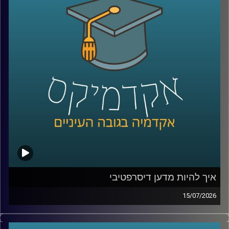
שלהם באופן עצמאי.
ככל שהמערכות האלה הופכות לחכמות יותר, עולה שאלה
הרבה יותר גדולה מרק מה הטכנולוגיה יודעת לעשות: האם
אנחנו יכולים לסמוך עליה? מתי אדם צריך לקבל את ההחלטה,
ומתי אפשר לתת למכונה לעשות את זה? ואם היא טועה, מי
בכלל אחראי?
על כל אלו נדבר עם ד״ר אביב בר זוהר, דוקטור למשפטים
בנושא חוקיות רחפנים אוטונומיים קטלניים ומשמעות
מעורבות האדם בחוג ההפעלה.
קרדיט תמונות:
AudioVersity
איך להיות מדען דיסרפטיבי
15/07/2026
הרבה מההמצאות שאנחנו מכירים התחילו בכלל מטעות.
פניצילין שנולד מצלחת פטרי שהתמלאה עובש, פוסט־איט