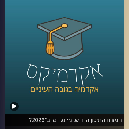
קשה לדמיין יום אחד בלעדיהן. יש המון דברים חיוביים
בשימוש ברשתות, למידה של דברים חדשים,
שמירה על קשר עם חברים, מציאת עבודה, אבל גם המון דברים
שליליים, אנחנו נחשפים לדברים שעושים לנו רע, מתגברים
יכולים לפתח הפרעות אכילה או דיכאון ועל אף שרובנו מבינים
את הנזקים הפוטנציאלים קשה לנו להתנתק או אפילו להמעיט
אז מה אפשר לעשות?
כדי לענות על השאלה הזו הצטרף אליי היום פרופ׳ צחי חייט,
ראש ההתמחות השיווקית בביה"ס סמי עופר לתקשורת.
קרדיט תמונות:
AudioVersity
המזרח התיכון החדש: מי נגד מי ב־2026?