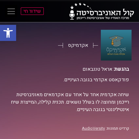
שידור חי
פתח סרגל
ל
ל
תוכן
תפריט
ראשי
ראשי
אקדמיקס
בהגשת:
אראל טננבאום
פודקאסט אקדמי בגובה העיניים.
שיחה אקדמית אחד על אחד עם אקדמאים מאוניברסיטת
רייכמן ומחוצה לו בשלל נושאים. תכנית קלילה, המייצרת שיח
אינטיליגנטי בגובה העיניים.
קרדיט תמונות:
AudioVersity