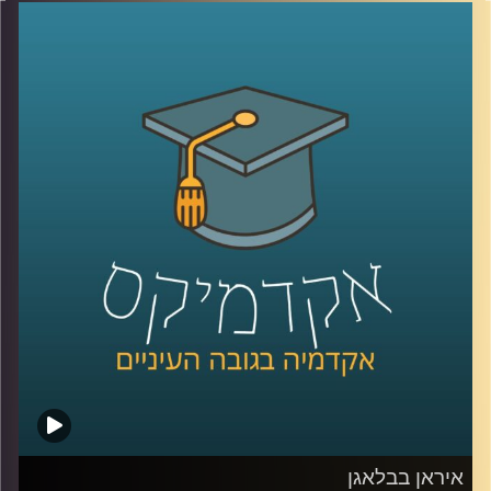
טובה, אבל הרבה פחות על הקשבה אמיתית, כזו שמשנה
דינמיקות, מערכות יחסים ותחושת ערך. הקשבה נתפסת
לעיתים כמיומנות רכה, אבל מחקר שנדבר עליו היום מראה
שהיא למעשה מנגנון עמוק שמכתיב אם צוותים ידברו וישתפו
ידע, ואם משפחות ירגישו מובנות או מתוסכלות. בפרק הזה
אנחנו מדברים על האופן שבו סגנון ההקשבה של מנהל, הורה
או בן משפחה מעצב את איכות הדיאלוג סביבו.
יחד עם ד״ר אסנת בוסקילה־ים, יועצת ארגונית ומרצה
באוניברסיטת רייכמן, נבחן למה הקשבה כל כך מאתגרת, למה
נאומים הם האויב שלה, ומה ההבדל בין הקשבה אישית,
הקשבה בצוות והקשבה במשפחה, ואיך שינוי קטן באופן
ההקשבה יכול לייצר שינוי גדול ביחסים?
קרדיט תמונות:
AudioVersity
איראן בבלאגן