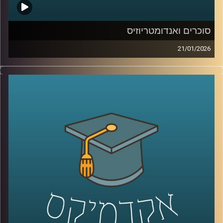
סוכרים ואנדומטריוזיס
21/01/2026
כשאנחנו חושבים על מחלות קשות כמו סרטן, אנחנו בדרך
כלל מדמיינים מוטציות, גנים ואולי גם כימותרפיה. אבל יש
שכבה אחרת, שקטה יותר, שקשה לראות אותה בעין, והיא יכולה
להיות ההבדל בין תא שהגוף מזהה כתא בעייתי, לבין תא
שמצליח להתחמק. זו שכבת הסוכרים, שרשראות זעירות
שעוטפות את התאים שלנו, כמו סוג של “תעודת זהות”
ביולוגית. כשהתעודה הזו משתנה, זה יכול להופיע בסרטן, אבל
זה יכול להופיע גם במחלות אחרות, למשל אנדומטריוזיס, מחלה
נפוצה וכואבת שלפעמים לוקח שנים עד שמקבלים עליה
אבחנה. והשאלה המרתקת היא האם אפשר לקחת את השינויים
האלה על פני התא ולהפוך אותם לשפה חדשה של רפואה, גם
לאבחון מוקדם יותר וגם לטיפול מדויק יותר.
היום בפרק אנחנו נכנסים לעולם הזה, עולם הגליקוביולוגיה
התרגומית, ונשאל איך הופכים שינוי קטן על פני תא לכלי