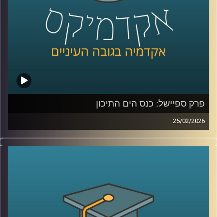
מה שקורה שם?
כדי להבין את כל זאת ועוד, נמצא איתנו היום אברי שכטר, מנהל
מכון ינאי לביטחון אנרגטי באוניברסיטת רייכמן
קרדיט תמונות:
AudioVersity
פרק ספיישל: כנס הים התיכון
25/02/2026
הקלטה מתוך השטח, מהכנס השמיני בנושא הים התיכון:
“כלכלה כחולה פורצת גבולות”, שהתקיים באוניברסיטת רייכמן .
יום שלם שבו מדענים, יזמים, קובעי מדיניות ואנשי שטח
נפגשו לדבר על הים, לא רק כמשאב טבע, אלא כזירת חדשנות,
כלכלה, ביטחון ושיתופי פעולה אזוריים.
בין מושבים על אנרגיה מתחדשת בים, חקלאות ימית, אצות