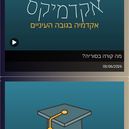
שפשוט נכנסים לפולימרקט כדי לראות “מה הסיכויים” ועל
הדרך גם מרוויחים כסף.
אז מה זה בכלל שוק חיזוי?
למה אנשים התחילו להאמין לפלטפורמות האלה יותר מלסקרים
ומומחים? מה קורה כשמיליארדי דולרים זורמים להימורים על
אירועים עולמיים? והאם יכול להיות שפלטפורמות כאלה כבר
לא רק מנבאות את המציאות, אלא גם מתחילות לעצב אותה?
מה קורה בסוריה?
כדי להבין את העולם הזה, נמצא איתנו היום פרופ’ צחי חייט
03/06/2026
מאוניברסיטת רייכמן, שחוקר חוכמת המונים, רשתות חברתיות
מה בעצם קורה היום בסוריה?
ואמינות מידע, ואחד החוקרים הבולטים בישראל בתחום שווקי
מי שולט שם? מי נלחם במי? איך טורקיה הפכה לשחקן כל כך
החיזוי
משמעותי? ומה בכלל נשאר מההשפעה של איראן וחיזבאללה?
קרדיט תמונות:
AudioVersity
נדמה שאחרי יותר מעשור של מלחמה, רוב הישראלים כבר
איבדו את היכולת להבין את התמונה.
אז היום ננסה לעשות סדר ולהבין איך נראה המזרח התיכון
החדש שנבנה ממש מעבר לגבול שלנו.