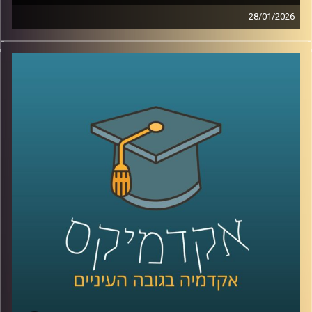
28/01/2026
מאז הפעם האחרונה שדיברנו עם ד׳׳ר מאיר ג׳בדנפר, איראן
חווה טלטלה עמוקה, מחאה מתמשכת, דיכוי אלים שבו נהרגו
עשרות אלפי אזרחים ברחובות, משברי מים וחשמל שפוגעים
בחיי היומיום, ותחושת קריסה של החוזה בין המשטר לציבור.
בפרק הזה ננסה להבין מה באמת קורה בתוך איראן היום, איך
נראית המחאה מבפנים, עד כמה המשטר מרגיש מאוים, ואיך כל
זה מתחבר גם לאזור, לישראל, ולמה שאנחנו רואים בכותרות.
אז כדי לדבר על כל זה, שב אלינו ד׳׳ר מאיר ג׳בדנפר, מומחה
לפוליטיקה עכשווית של איראן בבית הספר לאודר לממשל,
דיפלומטיה ואסטרטגיה באוניברסיטת רייכמן
קרדיט תמונות:
AudioVersity