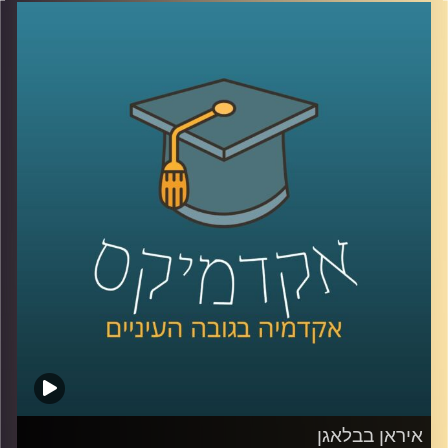
טובה, אבל הרבה פחות על הקשבה אמיתית, כזו שמשנה
דינמיקות, מערכות יחסים ותחושת ערך. הקשבה נתפסת
לעיתים כמיומנות רכה, אבל מחקר שנדבר עליו היום מראה
שהיא למעשה מנגנון עמוק שמכתיב אם צוותים ידברו וישתפו
ידע, ואם משפחות ירגישו מובנות או מתוסכלות. בפרק הזה
אנחנו מדברים על האופן שבו סגנון ההקשבה של מנהל, הורה
או בן משפחה מעצב את איכות הדיאלוג סביבו.
יחד עם ד״ר אסנת בוסקילה־ים, יועצת ארגונית ומרצה
באוניברסיטת רייכמן, נבחן למה הקשבה כל כך מאתגרת, למה
נאומים הם האויב שלה, ומה ההבדל בין הקשבה אישית,
הקשבה בצוות והקשבה במשפחה, ואיך שינוי קטן באופן
ההקשבה יכול לייצר שינוי גדול ביחסים?
קרדיט תמונות:
AudioVersity
איראן בבלאגן