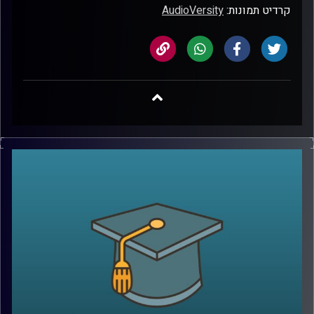
קרדיט תמונות:
AudioVersity