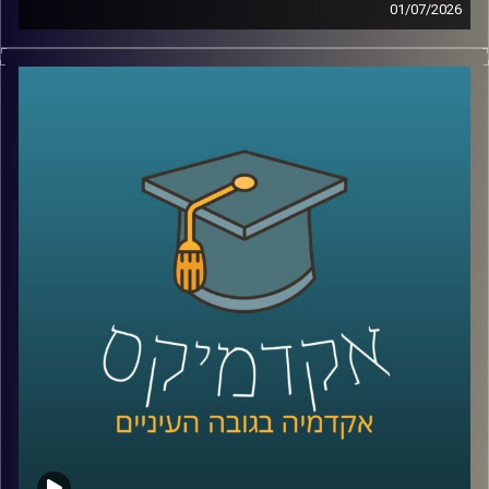
01/07/2026
יש בעולם מדינה עם כ-6 מיליון תושבים, ממשלה, מטבע, צבא,
קרדיט תמונות:
AudioVersity
דרכונים ובחירות דמוקרטיות. היא יציבה יותר מחלק מהמדינות
השכנות שלה, יושבת באחד המקומות האסטרטגיים ביותר
בעולם, בכניסה לים האדום, ועדיין, מבחינת רוב מדינות העולם,
היא פשוט לא קיימת.
היום אנחנו יוצאים להכיר את סומלילנד, מדינה שרוב האנשים
מעולם לא שמעו עליה, אבל ייתכן שבעשור הקרוב היא תהפוך
לשחקנית משמעותית בזירה הגיאופוליטית.
כדי להבין איך נראים החיים במדינה שלא קיימת רשמית, למה
המעצמות הגדולות מתחילות להתעניין בה, והאם גם לישראל יש
אינטרס שם, הצטרף אליי היום השגריר ד״ר חיים קורן, בית ספר
לאודר לממשל, דיפלומטיה ואסטרטגיה, אוניברסיטת רייכמן.
שגריר ישראל הראשון לדרום סודן ושגריר מצרים
קרדיט תמונות:
AudioVersity