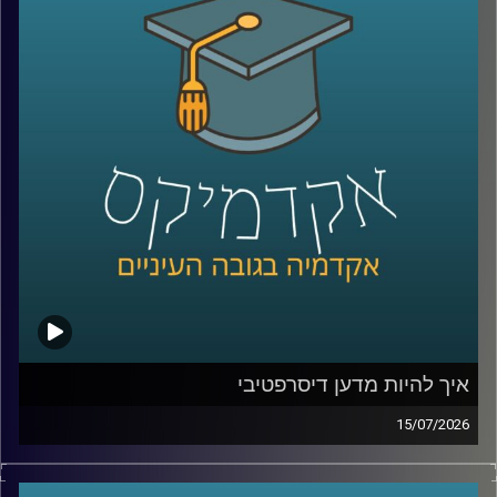
שלהם באופן עצמאי.
ככל שהמערכות האלה הופכות לחכמות יותר, עולה שאלה
הרבה יותר גדולה מרק מה הטכנולוגיה יודעת לעשות: האם
אנחנו יכולים לסמוך עליה? מתי אדם צריך לקבל את ההחלטה,
ומתי אפשר לתת למכונה לעשות את זה? ואם היא טועה, מי
בכלל אחראי?
על כל אלו נדבר עם ד״ר אביב בר זוהר, דוקטור למשפטים
בנושא חוקיות רחפנים אוטונומיים קטלניים ומשמעות
מעורבות האדם בחוג ההפעלה.
קרדיט תמונות:
AudioVersity
איך להיות מדען דיסרפטיבי
15/07/2026
הרבה מההמצאות שאנחנו מכירים התחילו בכלל מטעות.
פניצילין שנולד מצלחת פטרי שהתמלאה עובש, פוסט־איט