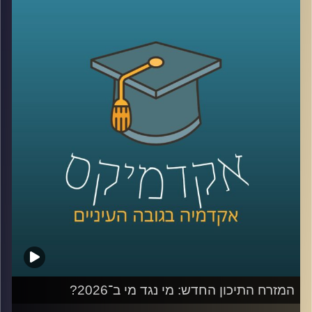
קשה לדמיין יום אחד בלעדיהן. יש המון דברים חיוביים
בשימוש ברשתות, למידה של דברים חדשים,
שמירה על קשר עם חברים, מציאת עבודה, אבל גם המון דברים
שליליים, אנחנו נחשפים לדברים שעושים לנו רע, מתגברים
יכולים לפתח הפרעות אכילה או דיכאון ועל אף שרובנו מבינים
את הנזקים הפוטנציאלים קשה לנו להתנתק או אפילו להמעיט
אז מה אפשר לעשות?
כדי לענות על השאלה הזו הצטרף אליי היום פרופ׳ צחי חייט,
ראש ההתמחות השיווקית בביה"ס סמי עופר לתקשורת.
קרדיט תמונות:
AudioVersity
המזרח התיכון החדש: מי נגד מי ב־2026?