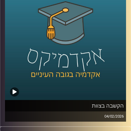
בכנסת, ובמקביל רואים פערים גדולים בין מוסדות, למשל 39%
בבית המשפט העליון, אז מה אפשר ללמוד מהמספרים, האם
זה משבר רגעי או מגמה ארוכה, למה אמון נהיה תלוי מחנה
פוליטי, ומה המשמעות של זה לתחושת הייצוג, לציות לחוק,
ולחוסן החברתי, כדי לעשות סדר הזמנו את פרופ׳ אמנון כוורי,
פרופסור חבר וראש המכון לחירות ואחריות בבית ספר לאודר
לממשל ודיפלומטיה באוניברסיטת רייכמן, וביחד ננסה להבין
מה עומד מאחורי הנתונים, מה המדינה והחברה יכולות לעשות
כדי לשקם את האמון שלנו?
קרדיט תמונות:
AudioVersity
הקשבה בצוות
04/02/2026
בעולם הניהול והחיים האישיים מדברים הרבה על תקשורת