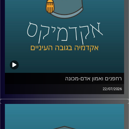
Manyone ישראל.
נדבר על מה באמת עומד מאחורי חוויית לקוח טובה, איך
ארגונים חושבים על חדשנות, ואיך בינה מלאכותית הולכת
לשנות את הדרך שבה כולנו קונים, עובדים ומקבלים החלטות
קרדיט תמונות:
AudioVersity
רחפנים ואמון אדם-מכונה
22/07/2026
אם לפני עשור היינו אומרים את המילה “רחפן”, כנראה שהיינו
חושבים על צילום מהאוויר או על גאדג’ט מגניב. היום התמונה
נראית אחרת לגמרי. רחפנים כבר בודקים תשתיות, מסייעים
באיתור נעדרים, מעבירים ציוד רפואי, משתתפים במלחמות,
ובמקרים מסוימים אפילו מסוגלים לבצע חלק מהמשימות