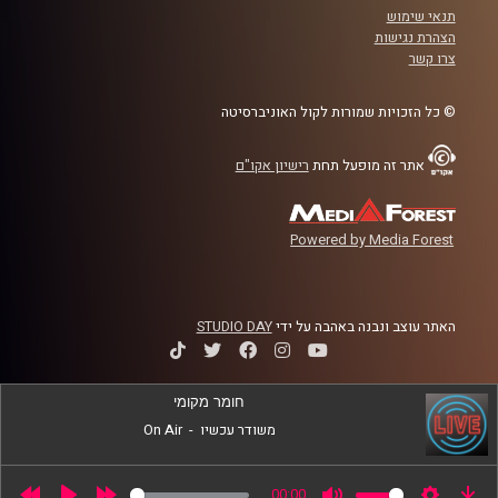
תנאי שימוש
לשנה הקרובה
הצהרת נגישות
צרו קשר
קרדיט תמונות:
AudioVersity
© כל הזכויות שמורות לקול האוניברסיטה
אתר זה מופעל תחת
רישיון אקו"ם
Powered by Media Forest
האתר עוצב ונבנה באהבה על ידי
STUDIO DAY
חומר מקומי
משודר עכשיו
-
On Air
00:00