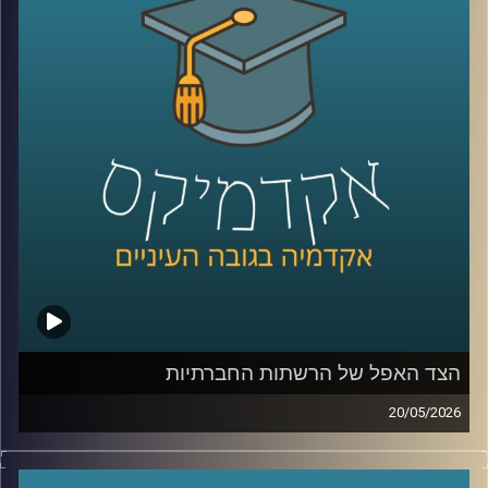
בינה מלאכותית כבר לא נמצאת רק במעבדות או במחקרים, היא
נכנסת אל תוך חדרי הטיפול, אל תוך רגעים של חוסר ודאות,
ולעיתים גם אל תוך ההחלטות הכי קריטיות שיש.
האם זה הופך את הרפואה למדויקת יותר, או דווקא משנה את
האופן שבו רופאים חושבים, שוקלים ומחליטים?
כדי להבין איך השינוי הזה נראה מבפנים, דווקא באחד
התחומים הכי רגישים ומורכבים ברפואה, עולם הלידות, נמצאת
איתנו היום פרופ’ אסנת ולפיש, מנהלת בית החולים לנשים
בבילינסון ומשנה לדיקן בית הספר לרפואה באוניברסיטת
רייכמן,
שנמצאת בחזית של שילוב טכנולוגיות מתקדמות ברפואה לצד
עבודה קלינית יומיומית בקבלת החלטות בזמן אמת.
הצד האפל של הרשתות החברתיות
קרדיט תמונות:
AudioVersity
20/05/2026
בשנים האחרונות, הרשתות החברתיות הפכו מפלטפורמה
שמקשרת בין אנשים בעיקר לדבר מרכזי בחיי רוב האנשים,