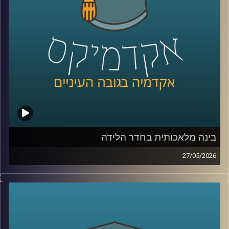
היום נארח את ד״ר מיכאל ברק, מרצה וחוקר בבית ספר לאודר
לממשל, דיפלומטיה ואסטרטגיה ב־אוניברסיטת רייכמן, וחוקר
בכיר ב־המכון למדיניות נגד טרור, מומחה לאיסלאם רדיקלי.
קרדיט תמונות:
AudioVersity
בינה מלאכותית בחדר הלידה
27/05/2026
הרפואה נמצאת היום באחת מנקודות המפנה המשמעותיות
ביותר בתולדותיה.
לא בגלל תרופה חדשה, ולא בגלל טכנולוגיה אחת, אלא בגלל
שינוי עמוק בדרך שבה מתקבלות החלטות.