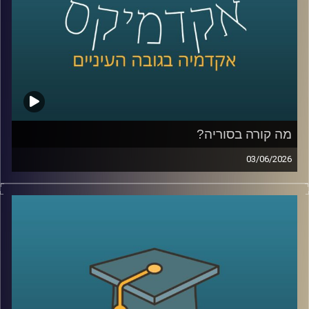
שפשוט נכנסים לפולימרקט כדי לראות “מה הסיכויים” ועל
הדרך גם מרוויחים כסף.
אז מה זה בכלל שוק חיזוי?
למה אנשים התחילו להאמין לפלטפורמות האלה יותר מלסקרים
ומומחים? מה קורה כשמיליארדי דולרים זורמים להימורים על
אירועים עולמיים? והאם יכול להיות שפלטפורמות כאלה כבר
לא רק מנבאות את המציאות, אלא גם מתחילות לעצב אותה?
מה קורה בסוריה?
כדי להבין את העולם הזה, נמצא איתנו היום פרופ’ צחי חייט
03/06/2026
מאוניברסיטת רייכמן, שחוקר חוכמת המונים, רשתות חברתיות
מה בעצם קורה היום בסוריה?
ואמינות מידע, ואחד החוקרים הבולטים בישראל בתחום שווקי
מי שולט שם? מי נלחם במי? איך טורקיה הפכה לשחקן כל כך
החיזוי
משמעותי? ומה בכלל נשאר מההשפעה של איראן וחיזבאללה?
קרדיט תמונות:
AudioVersity
נדמה שאחרי יותר מעשור של מלחמה, רוב הישראלים כבר
איבדו את היכולת להבין את התמונה.
אז היום ננסה לעשות סדר ולהבין איך נראה המזרח התיכון
החדש שנבנה ממש מעבר לגבול שלנו.