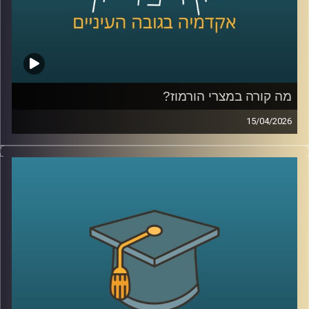
היום נדבר עם יונתן דייויס, סגן נשיא לקשרי חוץ וראש בית
הספר הבינלאומי ע״ש רפאל רקנאטי באוניברסיטת רייכמן,
שנמצא כבר שנים בדיוק בנקודת המפגש בין ישראל ליהדות
התפוצות.
מהשירות כחייל בודד בצנחנים, דרך שליחויות ברחבי העולם,
בברית המועצות לשעבר, בקייפטאון, בוסטון ורומא ועד
מה קורה במצרי הורמוז?
לעבודה יומיומית עם אלפי סטודנטים בינלאומיים, הוא רואה
15/04/2026
מקרוב איך העולם משתנה, ואיך צעירים יהודים מקבלים
בשבועות האחרונים אנחנו שומעים אמירות דרמטיות סביב
החלטות שמעצבות את העתיד שלהם.
מצרי הורמוז, דיבורים על מצור, איומים מצד איראן, ואפילו
אז מה באמת קורה היום בקמפוסים?
רמיזות לכך שייתכן ויש מוקשים במים.
ולמה יותר ויותר סטודנטים בוחרים דווקא להגיע לכאן?
אבל מה שמעניין הוא שלא צריך מלחמה בפועל כדי להזיז את
קרדיט תמונות:
AudioVersity
העולם, מספיק חשש.
איך מעבר ימי יחסית קטן מצליח להשפיע על מחירי האנרגיה,
על שרשראות אספקה, ובסוף גם על יוקר המחיה של כולנו?
ולמה גם מדינות שלא תלויות בו ישירות, עדיין מושפעות מכל