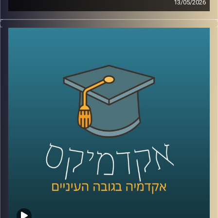
13/05/2026
לפני כמה שנים, רוב האנשים עוד הצליחו להבין פחות או יותר
מי נגד מי במזרח התיכון.
היום? נדמה שהכול כבר התבלגן.
איראן, חיזבאללה, חמאס, סוריה, טורקיה, ארצות הברית,
החות’ים, רוסיה, הסכמים, איומים, מלחמה רב־זירתית… ובין כל
הכותרות, הרבה אנשים פשוט איבדו את התמונה הגדולה.
אז בפרק הזה רצינו לעצור רגע ולעשות סדר.
להבין מה באמת קורה באזור שלנו, מה השתנה מאז השבעה
באוקטובר, ואיך נראית היום המפה האסטרטגית של המזרח
התיכון.
איתנו היום ד”ר שי הר-צבי, מרצה וחוקר בכיר במכון למדיניות
ואסטרטגיה ב־אוניברסיטת רייכמן, ולשעבר מנכ”ל בפועל של
המשרד לנושאים אסטרטגיים וראש זירה בחטיבת המחקר
באמ”ן.
וביחד ננסה להבין: האם איראן באמת מתקרבת לנשק גרעיני,