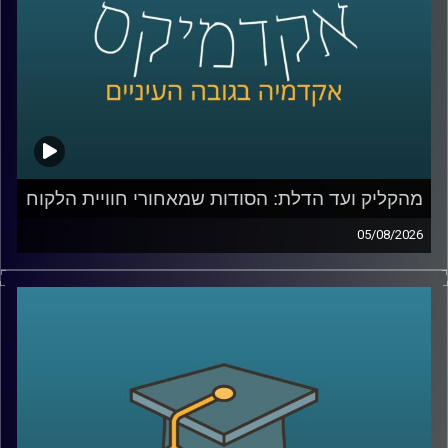
מהקליק ועד הדלת: הסודות שמאחורי חוויית הלקוח
05/08/2026
כולנו מזמינים היום כמעט הכול בלחיצת כפתור, אוכל, בגדים,
תרופות, אפילו את הקניות לסוף השבוע. אבל כמה מאיתנו
באמת חושבים על כל מה שקורה מהרגע שלחצנו על “הזמן”?
מי מחליט מה נראה ראשון באתר, איך בונים חוויית משתמש
שגורמת לנו לחזור שוב ושוב, ואיך משלבים בין טכנולוגיה,
דאטה, לוגיסטיקה ובעיקר הבנה של בני אדם?
כדי לדבר על כל זה נמצא איתי היום צביקה ביידא, לשעבר
מנכ”ל שופרסל אונליין, והיום Managing Director ושותף ב-