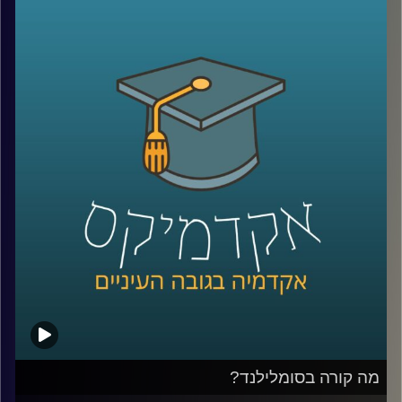
שהתחיל מדבק שלא היה מספיק חזק, מיקרוגל שהרעיון אליו
הגיע אחרי שחטיף שוקולד נמס בכיס של מהנדס שעבד על
רדאר, וארטיק שנולד כשילד שכח בחוץ כוס עם משקה ומקל
ערבוב בלילה קר.
על פניו, כל אלה נשמעים כמו מזל. אבל אולי זו רק חצי
מהתמונה. כי הרבה אנשים נתקלים בטעויות, בכישלונות
ובדברים לא צפויים, והשאלה היא מי יודע לעצור, להסתכל
עליהם אחרת, ולהפוך אותם לפריצת דרך.
האורח שלנו היום הוא מוטי שטנר, יזם סדרתי, משקיע ומרצה
באוניברסיטת רייכמן. יחד עם אחיו, פרופ׳ אורי שטנר, הוא כתב
את הספר “איך להיות מדען דיסרפטיבי”, שמנסה לשאול האם
פריצות דרך הן באמת עניין של גאונות ומזל, או שאפשר לפתח
צורת חשיבה, ואולי אפילו שיטה, שמגדילה את הסיכוי לזהות
שאלות גדולות, לערער על הנחות יסוד ולפרוץ את גבולות הידע
הקיים
בפרק הזה נדבר על הדרך שבה נולדות תגליות, על מה שמדע
יכול ללמוד מהייטק, על ההבדל בין חשיבה נועזת לחשיבה לא
מבוססת, ועל השאלה האם אפשר ללמד אנשים לחשוב בצורה
מה קורה בסומלילנד?
שמובילה לפריצות דרך