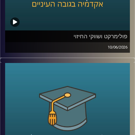
בייעוץ לממשלות, חברות בינלאומיות ומוסדות פיננסיים, יועץ
לבנק העולמי בפרויקטים גלובליים בתחומי אנרגיה ותשתיות.
קרדיט תמונות:
AudioVersity
פולימרקט ושווקי החיזוי
10/06/2026
האם ישו יחזור בשנת 2026?
האם תהיה תקיפה באיראן לפני סוף החודש?
האם ח’מנאי יודח מהשלטון?
האם טראמפ יזכה שוב בנשיאות?
והאם האנושות תגלה חיים מחוץ לכדור הארץ?
כל אלה היו הימורים אמיתיים בפלטפורמת
Polymarket
.
כן, אנשים ברחבי העולם שמים כסף אמיתי על העתיד. על
מלחמות, פוליטיקה, דת, אסונות ואפילו סוף העולם.
ובזמן שרובנו צורכים חדשות כדי להבין מה קורה, יש אנשים