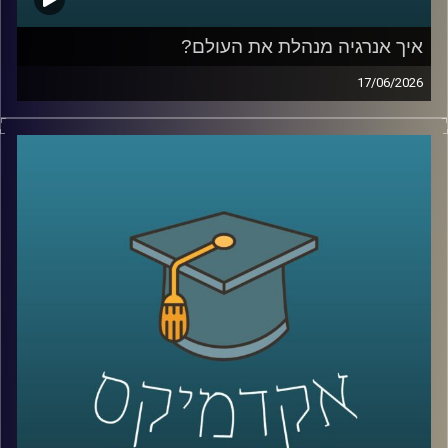
איך אנרגיה מנהלת את העולם?
17/06/2026
בשנים האחרונות אנחנו שומעים בלי סוף על משברי אנרגיה,
מחירי נפט, גז טבעי, מצרי הורמוז ומאבקי כוח בין מדינות, אבל
מאחורי כל הכותרות האלה מסתתר סיפור הרבה יותר גדול:
אנרגיה היא לא רק חשמל ודלק, היא כוח גיאופוליטי, כסף,
ביטחון לאומי והשפעה עולמית.
בפרק של היום נדבר על איך אנרגיה מעצבת את העולם
שאנחנו חיים בו, איך גילוי הגז שינה את המעמד של ישראל
במזרח התיכון, למה מצרים הפכה לשחקנית מרכזית בתחום,
ואיך שיתופי פעולה אנרגטיים יכולים להשפיע גם על יחסים
מדיניים ואזוריים.
איתנו היום ד״ר עמית מור, מנכ"ל משותף באקו-אנרג'י יעוץ
כלכלי אסטרטגי ומרצה באוניברסיטת רייכמן. מומחה בינ"ל
לכלכלת אנרגיה וסביבה, חשמל גז טבעי ונפט, בעל ניסיון עשיר