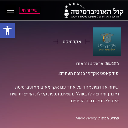
שידור חי
פתח סרגל
ל
ל
תוכן
תפריט
ראשי
ראשי
אקדמיקס
בהגשת:
אראל טננבאום
פודקאסט אקדמי בגובה העיניים.
שיחה אקדמית אחד על אחד עם אקדמאים מאוניברסיטת
רייכמן ומחוצה לו בשלל נושאים. תכנית קלילה, המייצרת שיח
אינטיליגנטי בגובה העיניים.
קרדיט תמונות:
AudioVersity