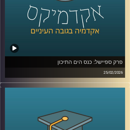
מה שקורה שם?
כדי להבין את כל זאת ועוד, נמצא איתנו היום אברי שכטר, מנהל
מכון ינאי לביטחון אנרגטי באוניברסיטת רייכמן
קרדיט תמונות:
AudioVersity
פרק ספיישל: כנס הים התיכון
25/02/2026
הקלטה מתוך השטח, מהכנס השמיני בנושא הים התיכון:
“כלכלה כחולה פורצת גבולות”, שהתקיים באוניברסיטת רייכמן .
יום שלם שבו מדענים, יזמים, קובעי מדיניות ואנשי שטח
נפגשו לדבר על הים, לא רק כמשאב טבע, אלא כזירת חדשנות,
כלכלה, ביטחון ושיתופי פעולה אזוריים.
בין מושבים על אנרגיה מתחדשת בים, חקלאות ימית, אצות