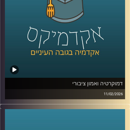
כמשאב כלכלי, בינה מלאכותית לניטור מגוון ביולוגי ושיתופי
פעולה גם כשאין שלום, יצאנו לראיין את האנשים שמעצבים
את העתיד הכחול של האזור .
בפרק הזה תשמעו קולות מהכנס, רעיונות גדולים, דילמות
אמיתיות, והרבה מאוד תשוקה לחבר בין מדע, קיימות וכלכלה.
קרדיט תמונות:
AudioVersity
דמוקרטיה ואמון ציבורי
11/02/2026
היום אנחנו נוגעים באחת השאלות הכי בוערות בדמוקרטיה, מה
זה בעצם אמון ציבורי, למה הוא כל כך חיוני לתפקוד של מדינה,
ומה קורה כשהוא נשחק, לפי דו״ח האמון מדצמבר 2025
התמונה מטרידה, רק 22% מביעים אמון בממשלה ורק 15%