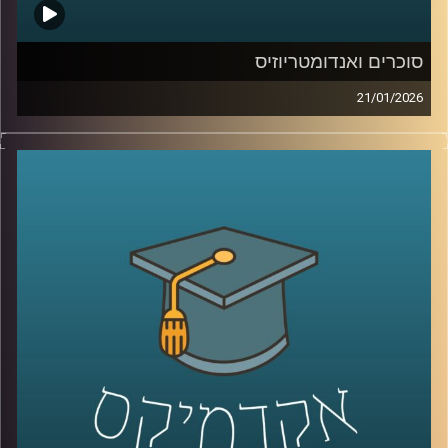
סוכרים ואנדומטריוזיס
21/01/2026
כשאנחנו חושבים על מחלות קשות כמו סרטן, אנחנו בדרך
כלל מדמיינים מוטציות, גנים ואולי גם כימותרפיה. אבל יש
שכבה אחרת, שקטה יותר, שקשה לראות אותה בעין, והיא יכולה
להיות ההבדל בין תא שהגוף מזהה כתא בעייתי, לבין תא
שמצליח להתחמק. זו שכבת הסוכרים, שרשראות זעירות
שעוטפות את התאים שלנו, כמו סוג של “תעודת זהות”
ביולוגית. כשהתעודה הזו משתנה, זה יכול להופיע בסרטן, אבל
זה יכול להופיע גם במחלות אחרות, למשל אנדומטריוזיס, מחלה
נפוצה וכואבת שלפעמים לוקח שנים עד שמקבלים עליה
אבחנה. והשאלה המרתקת היא האם אפשר לקחת את השינויים
האלה על פני התא ולהפוך אותם לשפה חדשה של רפואה, גם
לאבחון מוקדם יותר וגם לטיפול מדויק יותר.
היום בפרק אנחנו נכנסים לעולם הזה, עולם הגליקוביולוגיה
התרגומית, ונשאל איך הופכים שינוי קטן על פני תא לכלי