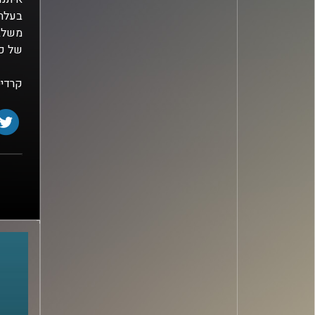
משלבת
של כו
קרדיט