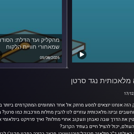
מהקליק ועד הדלת: הסודו
שמאחורי חוויית הלקוח
05/08/2026
 מלאכותית נגד סרטן
 מלאכותית נגד סרטן
17/12
17/12
הזה אנחנו יוצאים למסע מרתק אל אחד התחומים המתקדמים ביותר בעו
חשבים ובינה מלאכותית עוזרים לנו להבין מחלות מורכבות כמו סרטן? מה
ין את הדרך שבה נאבחן ונעקוב אחרי מחלות? ואיך פרויקט בינלאומי א
עולם, יכול להציל חיים בעתיד הקרוב?
 באולפן ד”ר מילאנה פרנקל־מורגנשטרן, מרצה בכירה במכון סקוג’ן לביו