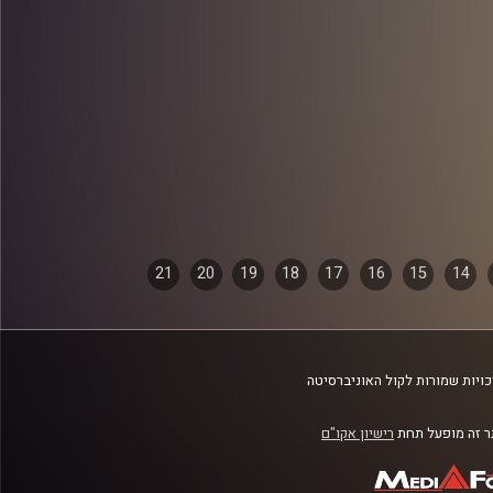
21
20
19
18
17
16
15
14
ויות שמורות לקול האוניברסיטה
 זה מופעל תחת
רישיון אקו"ם