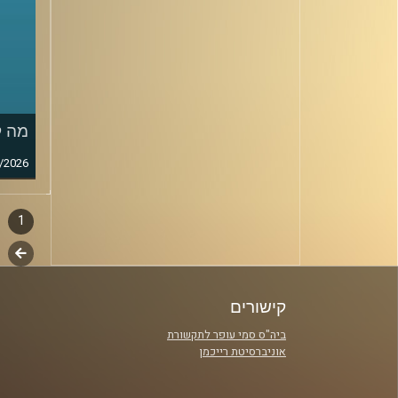
מה ק
/2026
1
דפדו
סגירה
לשלב
פרקי
הבא
קישורים
ביה"ס סמי עופר לתקשורת
אוניברסיטת רייכמן