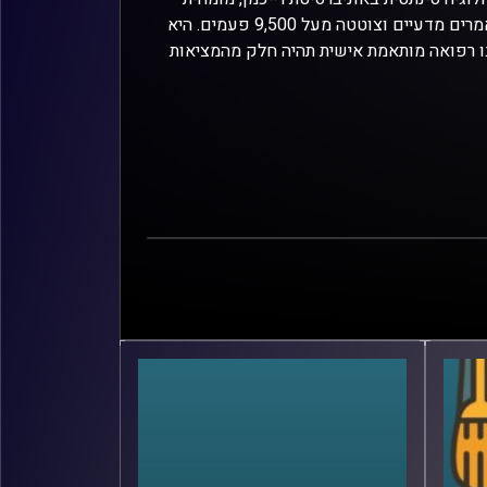
בעלת שם עולמי בגנומיקה וביולוגיה חישובית, שחתומה על למעלה מ־80 מאמרים מדעיים וצוטטה מעל 9,500 פעמים. היא
בו רפואה מותאמת אישית תהיה חלק מהמציאות