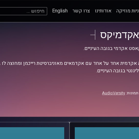
חיפוש:
יות מוזיקה
אודותינו
צרו קשר
English
אקדמיקס
סט אקדמי בגובה העיניים.
אקדמית אחד על אחד עם אקדמאים מאוניברסיטת רייכמן ומחוצה לו בש
יגנטי בגובה העיניים.
תמונות:
AudioVersity