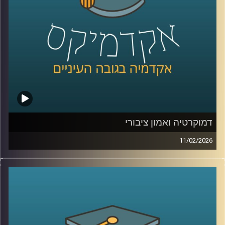
את העתיד הכחול של האזור .
בפרק הזה תשמעו קולות מהכנס, רעיונות גדולים, דילמות
אמיתיות, והרבה מאוד תשוקה לחבר בין מדע, קיימות וכלכלה.
קרדיט תמונות:
AudioVersity
דמוקרטיה ואמון ציבורי
11/02/2026
היום אנחנו נוגעים באחת השאלות הכי בוערות בדמוקרטיה, מה
זה בעצם אמון ציבורי, למה הוא כל כך חיוני לתפקוד של מדינה,
ומה קורה כשהוא נשחק, לפי דו״ח האמון מדצמבר 2025
התמונה מטרידה, רק 22% מביעים אמון בממשלה ורק 15%
בכנסת, ובמקביל רואים פערים גדולים בין מוסדות, למשל 39%
בבית המשפט העליון, אז מה אפשר ללמוד מהמספרים, האם