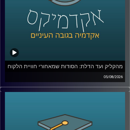
מהקליק ועד הדלת: הסודות שמאחורי חוויית הלקוח
05/08/2026
כולנו מזמינים היום כמעט הכול בלחיצת כפתור, אוכל, בגדים,
תרופות, אפילו את הקניות לסוף השבוע. אבל כמה מאיתנו
באמת חושבים על כל מה שקורה מהרגע שלחצנו על “הזמן”?
מי מחליט מה נראה ראשון באתר, איך בונים חוויית משתמש
שגורמת לנו לחזור שוב ושוב, ואיך משלבים בין טכנולוגיה,
דאטה, לוגיסטיקה ובעיקר הבנה של בני אדם?
כדי לדבר על כל זה נמצא איתי היום צביקה ביידא, לשעבר