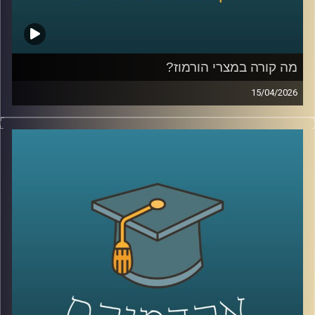
הספר הבינלאומי ע״ש רפאל רקנאטי באוניברסיטת רייכמן,
שנמצא כבר שנים בדיוק בנקודת המפגש בין ישראל ליהדות
התפוצות.
מהשירות כחייל בודד בצנחנים, דרך שליחויות ברחבי העולם,
בברית המועצות לשעבר, בקייפטאון, בוסטון ורומא ועד
מה קורה במצרי הורמוז?
לעבודה יומיומית עם אלפי סטודנטים בינלאומיים, הוא רואה
15/04/2026
מקרוב איך העולם משתנה, ואיך צעירים יהודים מקבלים
בשבועות האחרונים אנחנו שומעים אמירות דרמטיות סביב
החלטות שמעצבות את העתיד שלהם.
מצרי הורמוז, דיבורים על מצור, איומים מצד איראן, ואפילו
אז מה באמת קורה היום בקמפוסים?
רמיזות לכך שייתכן ויש מוקשים במים.
ולמה יותר ויותר סטודנטים בוחרים דווקא להגיע לכאן?
אבל מה שמעניין הוא שלא צריך מלחמה בפועל כדי להזיז את
קרדיט תמונות:
AudioVersity
העולם, מספיק חשש.
איך מעבר ימי יחסית קטן מצליח להשפיע על מחירי האנרגיה,
על שרשראות אספקה, ובסוף גם על יוקר המחיה של כולנו?
ולמה גם מדינות שלא תלויות בו ישירות, עדיין מושפעות מכל
מה שקורה שם?