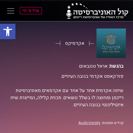
שידור חי
פתח סרגל
ל
ל
תוכן
תפריט
ראשי
ראשי
אקדמיקס
בהגשת:
אראל טננבאום
פודקאסט אקדמי בגובה העיניים.
שיחה אקדמית אחד על אחד עם אקדמאים מאוניברסיטת
רייכמן ומחוצה לו בשלל נושאים. תכנית קלילה, המייצרת שיח
אינטיליגנטי בגובה העיניים.
קרדיט תמונות:
AudioVersity