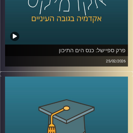
כדי להבין את כל זאת ועוד, נמצא איתנו היום אברי שכטר, מנהל
מכון ינאי לביטחון אנרגטי באוניברסיטת רייכמן
קרדיט תמונות:
AudioVersity
פרק ספיישל: כנס הים התיכון
25/02/2026
הקלטה מתוך השטח, מהכנס השמיני בנושא הים התיכון:
“כלכלה כחולה פורצת גבולות”, שהתקיים באוניברסיטת רייכמן .
יום שלם שבו מדענים, יזמים, קובעי מדיניות ואנשי שטח
נפגשו לדבר על הים, לא רק כמשאב טבע, אלא כזירת חדשנות,
כלכלה, ביטחון ושיתופי פעולה אזוריים.
בין מושבים על אנרגיה מתחדשת בים, חקלאות ימית, אצות
כמשאב כלכלי, בינה מלאכותית לניטור מגוון ביולוגי ושיתופי
פעולה גם כשאין שלום, יצאנו לראיין את האנשים שמעצבים