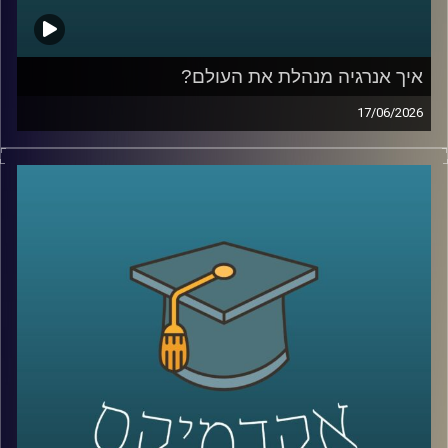
איך אנרגיה מנהלת את העולם?
17/06/2026
בשנים האחרונות אנחנו שומעים בלי סוף על משברי אנרגיה,
מחירי נפט, גז טבעי, מצרי הורמוז ומאבקי כוח בין מדינות, אבל
מאחורי כל הכותרות האלה מסתתר סיפור הרבה יותר גדול:
אנרגיה היא לא רק חשמל ודלק, היא כוח גיאופוליטי, כסף,
ביטחון לאומי והשפעה עולמית.
בפרק של היום נדבר על איך אנרגיה מעצבת את העולם
שאנחנו חיים בו, איך גילוי הגז שינה את המעמד של ישראל
במזרח התיכון, למה מצרים הפכה לשחקנית מרכזית בתחום,
ואיך שיתופי פעולה אנרגטיים יכולים להשפיע גם על יחסים
מדיניים ואזוריים.
איתנו היום ד״ר עמית מור, מנכ"ל משותף באקו-אנרג'י יעוץ
כלכלי אסטרטגי ומרצה באוניברסיטת רייכמן. מומחה בינ"ל