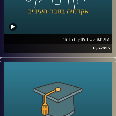
לכלכלת אנרגיה וסביבה, חשמל גז טבעי ונפט, בעל ניסיון עשיר
בייעוץ לממשלות, חברות בינלאומיות ומוסדות פיננסיים, יועץ
לבנק העולמי בפרויקטים גלובליים בתחומי אנרגיה ותשתיות.
קרדיט תמונות:
AudioVersity
פולימרקט ושווקי החיזוי
10/06/2026
האם ישו יחזור בשנת 2026?
האם תהיה תקיפה באיראן לפני סוף החודש?
האם ח’מנאי יודח מהשלטון?
האם טראמפ יזכה שוב בנשיאות?
והאם האנושות תגלה חיים מחוץ לכדור הארץ?
כל אלה היו הימורים אמיתיים בפלטפורמת
Polymarket
.
כן, אנשים ברחבי העולם שמים כסף אמיתי על העתיד. על
מלחמות, פוליטיקה, דת, אסונות ואפילו סוף העולם.