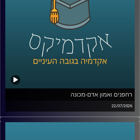
מנכ”ל שופרסל אונליין, והיום Managing Director ושותף ב-
Manyone ישראל.
נדבר על מה באמת עומד מאחורי חוויית לקוח טובה, איך
ארגונים חושבים על חדשנות, ואיך בינה מלאכותית הולכת
לשנות את הדרך שבה כולנו קונים, עובדים ומקבלים החלטות
קרדיט תמונות:
AudioVersity
רחפנים ואמון אדם-מכונה
22/07/2026
אם לפני עשור היינו אומרים את המילה “רחפן”, כנראה שהיינו
חושבים על צילום מהאוויר או על גאדג’ט מגניב. היום התמונה
נראית אחרת לגמרי. רחפנים כבר בודקים תשתיות, מסייעים
באיתור נעדרים, מעבירים ציוד רפואי, משתתפים במלחמות,