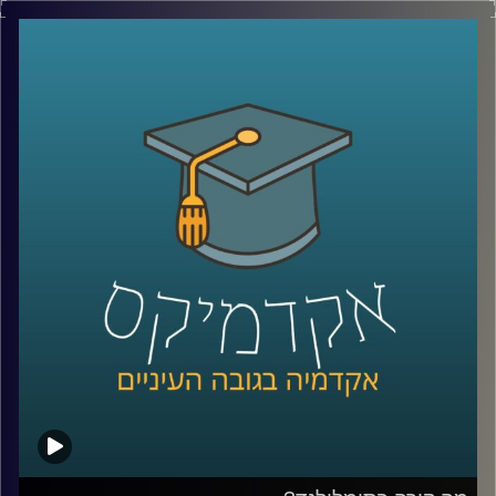
פניצילין שנולד מצלחת פטרי שהתמלאה עובש, פוסט־איט
שהתחיל מדבק שלא היה מספיק חזק, מיקרוגל שהרעיון אליו
הגיע אחרי שחטיף שוקולד נמס בכיס של מהנדס שעבד על
רדאר, וארטיק שנולד כשילד שכח בחוץ כוס עם משקה ומקל
ערבוב בלילה קר.
על פניו, כל אלה נשמעים כמו מזל. אבל אולי זו רק חצי
מהתמונה. כי הרבה אנשים נתקלים בטעויות, בכישלונות
ובדברים לא צפויים, והשאלה היא מי יודע לעצור, להסתכל
עליהם אחרת, ולהפוך אותם לפריצת דרך.
האורח שלנו היום הוא מוטי שטנר, יזם סדרתי, משקיע ומרצה
באוניברסיטת רייכמן. יחד עם אחיו, פרופ׳ אורי שטנר, הוא כתב
את הספר “איך להיות מדען דיסרפטיבי”, שמנסה לשאול האם
פריצות דרך הן באמת עניין של גאונות ומזל, או שאפשר לפתח
צורת חשיבה, ואולי אפילו שיטה, שמגדילה את הסיכוי לזהות
שאלות גדולות, לערער על הנחות יסוד ולפרוץ את גבולות הידע
הקיים
בפרק הזה נדבר על הדרך שבה נולדות תגליות, על מה שמדע
יכול ללמוד מהייטק, על ההבדל בין חשיבה נועזת לחשיבה לא