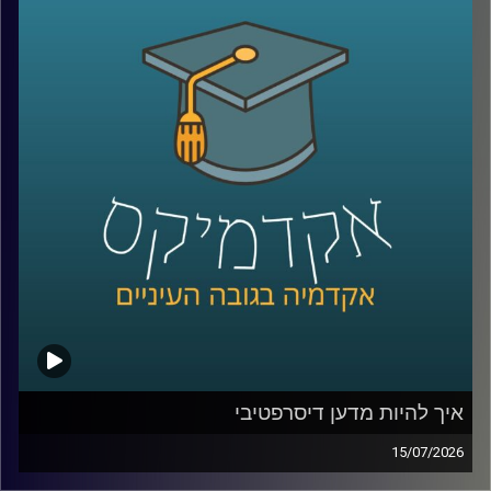
ובמקרים מסוימים אפילו מסוגלים לבצע חלק מהמשימות
שלהם באופן עצמאי.
ככל שהמערכות האלה הופכות לחכמות יותר, עולה שאלה
הרבה יותר גדולה מרק מה הטכנולוגיה יודעת לעשות: האם
אנחנו יכולים לסמוך עליה? מתי אדם צריך לקבל את ההחלטה,
ומתי אפשר לתת למכונה לעשות את זה? ואם היא טועה, מי
בכלל אחראי?
על כל אלו נדבר עם ד״ר אביב בר זוהר, דוקטור למשפטים
בנושא חוקיות רחפנים אוטונומיים קטלניים ומשמעות
מעורבות האדם בחוג ההפעלה.
קרדיט תמונות:
AudioVersity
איך להיות מדען דיסרפטיבי
15/07/2026
הרבה מההמצאות שאנחנו מכירים התחילו בכלל מטעות.