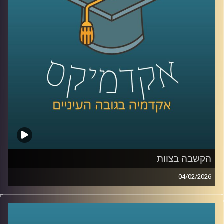
זה משבר רגעי או מגמה ארוכה, למה אמון נהיה תלוי מחנה
פוליטי, ומה המשמעות של זה לתחושת הייצוג, לציות לחוק,
ולחוסן החברתי, כדי לעשות סדר הזמנו את פרופ׳ אמנון כוורי,
פרופסור חבר וראש המכון לחירות ואחריות בבית ספר לאודר
לממשל ודיפלומטיה באוניברסיטת רייכמן, וביחד ננסה להבין
מה עומד מאחורי הנתונים, מה המדינה והחברה יכולות לעשות
כדי לשקם את האמון שלנו?
קרדיט תמונות:
AudioVersity
הקשבה בצוות
04/02/2026
בעולם הניהול והחיים האישיים מדברים הרבה על תקשורת
טובה, אבל הרבה פחות על הקשבה אמיתית, כזו שמשנה
דינמיקות, מערכות יחסים ותחושת ערך. הקשבה נתפסת