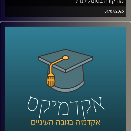
מבוססת, ועל השאלה האם אפשר ללמד אנשים לחשוב בצורה
מה קורה בסומלילנד?
שמובילה לפריצות דרך
01/07/2026
יש בעולם מדינה עם כ-6 מיליון תושבים, ממשלה, מטבע, צבא,
קרדיט תמונות:
AudioVersity
דרכונים ובחירות דמוקרטיות. היא יציבה יותר מחלק מהמדינות
השכנות שלה, יושבת באחד המקומות האסטרטגיים ביותר
בעולם, בכניסה לים האדום, ועדיין, מבחינת רוב מדינות העולם,
היא פשוט לא קיימת.
היום אנחנו יוצאים להכיר את סומלילנד, מדינה שרוב האנשים
מעולם לא שמעו עליה, אבל ייתכן שבעשור הקרוב היא תהפוך
לשחקנית משמעותית בזירה הגיאופוליטית.
כדי להבין איך נראים החיים במדינה שלא קיימת רשמית, למה
המעצמות הגדולות מתחילות להתעניין בה, והאם גם לישראל יש
אינטרס שם, הצטרף אליי היום השגריר ד״ר חיים קורן, בית ספר
לאודר לממשל, דיפלומטיה ואסטרטגיה, אוניברסיטת רייכמן.
שגריר ישראל הראשון לדרום סודן ושגריר מצרים
קרדיט תמונות:
AudioVersity