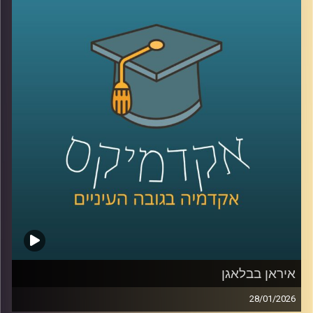
לעיתים כמיומנות רכה, אבל מחקר שנדבר עליו היום מראה
שהיא למעשה מנגנון עמוק שמכתיב אם צוותים ידברו וישתפו
ידע, ואם משפחות ירגישו מובנות או מתוסכלות. בפרק הזה
אנחנו מדברים על האופן שבו סגנון ההקשבה של מנהל, הורה
או בן משפחה מעצב את איכות הדיאלוג סביבו.
יחד עם ד״ר אסנת בוסקילה־ים, יועצת ארגונית ומרצה
באוניברסיטת רייכמן, נבחן למה הקשבה כל כך מאתגרת, למה
נאומים הם האויב שלה, ומה ההבדל בין הקשבה אישית,
הקשבה בצוות והקשבה במשפחה, ואיך שינוי קטן באופן
ההקשבה יכול לייצר שינוי גדול ביחסים?
קרדיט תמונות:
AudioVersity
איראן בבלאגן
28/01/2026