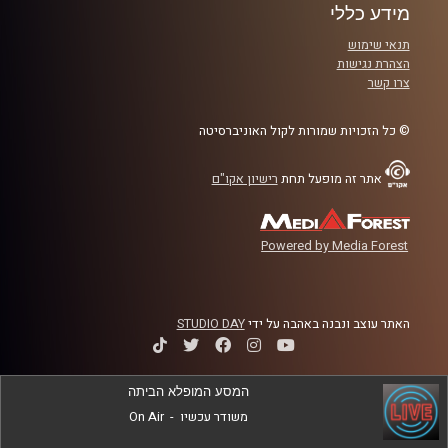
רייכמן. פרופ’ יאיר הוא חוקר מוביל במדעי האטמוספירה
מידע כללי
והחלל, שמתמחה בסופות ברקים, שדוני ברקים, חשמל
תנאי שימוש
אטמוספירי והשפעות השמש על האקלים.
הצהרת נגישות
צרו קשר
בשיחה נצלול מהפסגות הבינלאומיות של COP30 אל מחקרי
חלל שבוחנים את כדור הארץ מגובה של מאות קילומטרים,
© כל הזכויות שמורות לקול האוניברסיטה
כולל ניסויי החלל עם אילן רמון ז״ל ואיתן סטיבה. נדבר על מה
למדנו מהחלל על שינויי אקלים, איך מנהלים סיכוני אקלים
אתר זה מופעל תחת
רישיון אקו"ם
בעולם של חוסר ודאות, ומה התפקיד של ישראל, האקדמיה
והדור הצעיר בעשור הקרוב.
Powered by Media Forest
קרדיט תמונות:
AudioVersity
האתר עוצב ונבנה באהבה על ידי
STUDIO DAY
המסע המופלא הביתה
משודר עכשיו
-
On Air