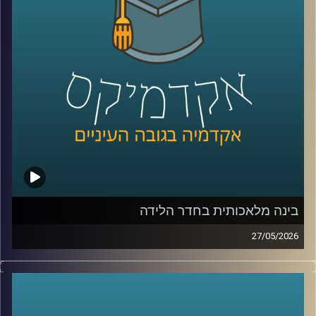
החדש שנבנה ממש מעבר לגבול שלנו.
היום נארח את ד״ר מיכאל ברק, מרצה וחוקר בבית ספר לאודר
לממשל, דיפלומטיה ואסטרטגיה ב־אוניברסיטת רייכמן, וחוקר
בכיר ב־המכון למדיניות נגד טרור, מומחה לאיסלאם רדיקלי.
קרדיט תמונות:
AudioVersity
בינה מלאכותית בחדר הלידה
27/05/2026
הרפואה נמצאת היום באחת מנקודות המפנה המשמעותיות
ביותר בתולדותיה.
לא בגלל תרופה חדשה, ולא בגלל טכנולוגיה אחת, אלא בגלל
שינוי עמוק בדרך שבה מתקבלות החלטות.