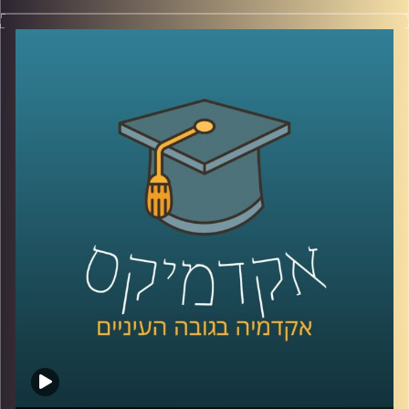
מאז הפעם האחרונה שדיברנו עם ד׳׳ר מאיר ג׳בדנפר, איראן
חווה טלטלה עמוקה, מחאה מתמשכת, דיכוי אלים שבו נהרגו
עשרות אלפי אזרחים ברחובות, משברי מים וחשמל שפוגעים
בחיי היומיום, ותחושת קריסה של החוזה בין המשטר לציבור.
בפרק הזה ננסה להבין מה באמת קורה בתוך איראן היום, איך
נראית המחאה מבפנים, עד כמה המשטר מרגיש מאוים, ואיך כל
זה מתחבר גם לאזור, לישראל, ולמה שאנחנו רואים בכותרות.
אז כדי לדבר על כל זה, שב אלינו ד׳׳ר מאיר ג׳בדנפר, מומחה
לפוליטיקה עכשווית של איראן בבית הספר לאודר לממשל,
דיפלומטיה ואסטרטגיה באוניברסיטת רייכמן
קרדיט תמונות:
AudioVersity