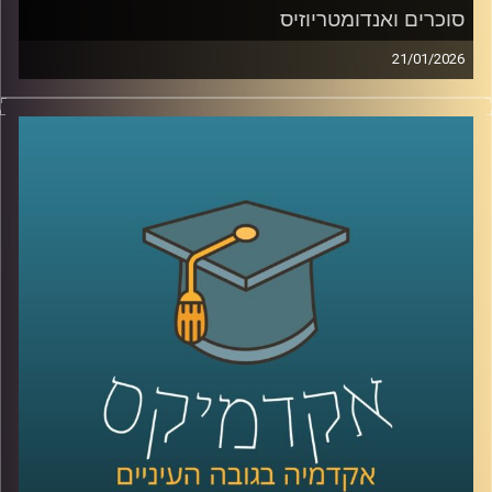
סוכרים ואנדומטריוזיס
21/01/2026
כשאנחנו חושבים על מחלות קשות כמו סרטן, אנחנו בדרך
כלל מדמיינים מוטציות, גנים ואולי גם כימותרפיה. אבל יש
שכבה אחרת, שקטה יותר, שקשה לראות אותה בעין, והיא יכולה
להיות ההבדל בין תא שהגוף מזהה כתא בעייתי, לבין תא
שמצליח להתחמק. זו שכבת הסוכרים, שרשראות זעירות
שעוטפות את התאים שלנו, כמו סוג של “תעודת זהות”
ביולוגית. כשהתעודה הזו משתנה, זה יכול להופיע בסרטן, אבל
זה יכול להופיע גם במחלות אחרות, למשל אנדומטריוזיס, מחלה
נפוצה וכואבת שלפעמים לוקח שנים עד שמקבלים עליה
אבחנה. והשאלה המרתקת היא האם אפשר לקחת את השינויים
האלה על פני התא ולהפוך אותם לשפה חדשה של רפואה, גם
לאבחון מוקדם יותר וגם לטיפול מדויק יותר.
היום בפרק אנחנו נכנסים לעולם הזה, עולם הגליקוביולוגיה
התרגומית, ונשאל איך הופכים שינוי קטן על פני תא לכלי
שעוזר לנו לזהות מחלה מוקדם יותר או לתקוף אותה
בספציפיות גבוהה. איתנו באולפן ד”ר אורן מוסקוביץ, מרצה