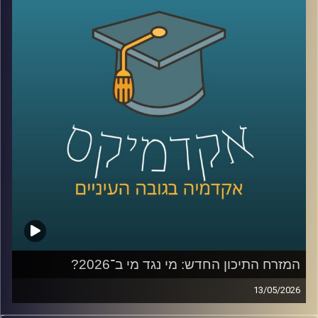
בינה מלאכותית כבר לא נמצאת רק במעבדות או במחקרים, היא
נכנסת אל תוך חדרי הטיפול, אל תוך רגעים של חוסר ודאות,
ולעיתים גם אל תוך ההחלטות הכי קריטיות שיש.
האם זה הופך את הרפואה למדויקת יותר, או דווקא משנה את
האופן שבו רופאים חושבים, שוקלים ומחליטים?
כדי להבין איך השינוי הזה נראה מבפנים, דווקא באחד
התחומים הכי רגישים ומורכבים ברפואה, עולם הלידות, נמצאת
איתנו היום פרופ’ אסנת ולפיש, מנהלת בית החולים לנשים
בבילינסון ומשנה לדיקן בית הספר לרפואה באוניברסיטת
רייכמן,
שנמצאת בחזית של שילוב טכנולוגיות מתקדמות ברפואה לצד
עבודה קלינית יומיומית בקבלת החלטות בזמן אמת.
המזרח התיכון החדש: מי נגד מי ב־2026?
קרדיט תמונות:
AudioVersity
13/05/2026
לפני כמה שנים, רוב האנשים עוד הצליחו להבין פחות או יותר