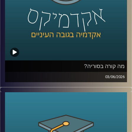
ובזמן שרובנו צורכים חדשות כדי להבין מה קורה, יש אנשים
שפשוט נכנסים לפולימרקט כדי לראות “מה הסיכויים” ועל
הדרך גם מרוויחים כסף.
אז מה זה בכלל שוק חיזוי?
למה אנשים התחילו להאמין לפלטפורמות האלה יותר מלסקרים
ומומחים? מה קורה כשמיליארדי דולרים זורמים להימורים על
אירועים עולמיים? והאם יכול להיות שפלטפורמות כאלה כבר
לא רק מנבאות את המציאות, אלא גם מתחילות לעצב אותה?
מה קורה בסוריה?
כדי להבין את העולם הזה, נמצא איתנו היום פרופ’ צחי חייט
03/06/2026
מאוניברסיטת רייכמן, שחוקר חוכמת המונים, רשתות חברתיות
מה בעצם קורה היום בסוריה?
ואמינות מידע, ואחד החוקרים הבולטים בישראל בתחום שווקי
מי שולט שם? מי נלחם במי? איך טורקיה הפכה לשחקן כל כך
החיזוי
משמעותי? ומה בכלל נשאר מההשפעה של איראן וחיזבאללה?
קרדיט תמונות:
AudioVersity
נדמה שאחרי יותר מעשור של מלחמה, רוב הישראלים כבר
איבדו את היכולת להבין את התמונה.
אז היום ננסה לעשות סדר ולהבין איך נראה המזרח התיכון