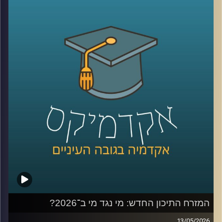
קשה לדמיין יום אחד בלעדיהן. יש המון דברים חיוביים
בשימוש ברשתות, למידה של דברים חדשים,
שמירה על קשר עם חברים, מציאת עבודה, אבל גם המון דברים
שליליים, אנחנו נחשפים לדברים שעושים לנו רע, מתגברים
יכולים לפתח הפרעות אכילה או דיכאון ועל אף שרובנו מבינים
את הנזקים הפוטנציאלים קשה לנו להתנתק או אפילו להמעיט
אז מה אפשר לעשות?
כדי לענות על השאלה הזו הצטרף אליי היום פרופ׳ צחי חייט,
ראש ההתמחות השיווקית בביה"ס סמי עופר לתקשורת.
קרדיט תמונות:
AudioVersity
המזרח התיכון החדש: מי נגד מי ב־2026?
13/05/2026