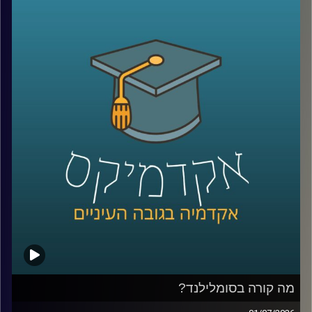
שהתחיל מדבק שלא היה מספיק חזק, מיקרוגל שהרעיון אליו
הגיע אחרי שחטיף שוקולד נמס בכיס של מהנדס שעבד על
רדאר, וארטיק שנולד כשילד שכח בחוץ כוס עם משקה ומקל
ערבוב בלילה קר.
על פניו, כל אלה נשמעים כמו מזל. אבל אולי זו רק חצי
מהתמונה. כי הרבה אנשים נתקלים בטעויות, בכישלונות
ובדברים לא צפויים, והשאלה היא מי יודע לעצור, להסתכל
עליהם אחרת, ולהפוך אותם לפריצת דרך.
האורח שלנו היום הוא מוטי שטנר, יזם סדרתי, משקיע ומרצה
באוניברסיטת רייכמן. יחד עם אחיו, פרופ׳ אורי שטנר, הוא כתב
את הספר “איך להיות מדען דיסרפטיבי”, שמנסה לשאול האם
פריצות דרך הן באמת עניין של גאונות ומזל, או שאפשר לפתח
צורת חשיבה, ואולי אפילו שיטה, שמגדילה את הסיכוי לזהות
שאלות גדולות, לערער על הנחות יסוד ולפרוץ את גבולות הידע
הקיים
בפרק הזה נדבר על הדרך שבה נולדות תגליות, על מה שמדע
יכול ללמוד מהייטק, על ההבדל בין חשיבה נועזת לחשיבה לא
מבוססת, ועל השאלה האם אפשר ללמד אנשים לחשוב בצורה
מה קורה בסומלילנד?
שמובילה לפריצות דרך