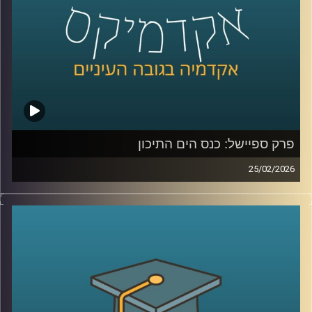
מה שקורה שם?
כדי להבין את כל זאת ועוד, נמצא איתנו היום אברי שכטר, מנהל
מכון ינאי לביטחון אנרגטי באוניברסיטת רייכמן
קרדיט תמונות:
AudioVersity
פרק ספיישל: כנס הים התיכון
25/02/2026
הקלטה מתוך השטח, מהכנס השמיני בנושא הים התיכון:
“כלכלה כחולה פורצת גבולות”, שהתקיים באוניברסיטת רייכמן .
יום שלם שבו מדענים, יזמים, קובעי מדיניות ואנשי שטח
נפגשו לדבר על הים, לא רק כמשאב טבע, אלא כזירת חדשנות,
כלכלה, ביטחון ושיתופי פעולה אזוריים.
בין מושבים על אנרגיה מתחדשת בים, חקלאות ימית, אצות
כמשאב כלכלי, בינה מלאכותית לניטור מגוון ביולוגי ושיתופי