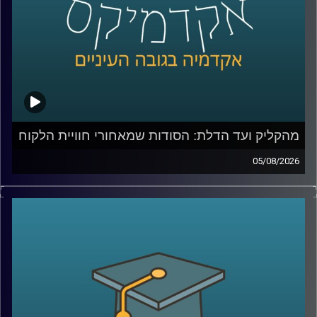
מהקליק ועד הדלת: הסודות שמאחורי חוויית הלקוח
05/08/2026
כולנו מזמינים היום כמעט הכול בלחיצת כפתור, אוכל, בגדים,
תרופות, אפילו את הקניות לסוף השבוע. אבל כמה מאיתנו
באמת חושבים על כל מה שקורה מהרגע שלחצנו על “הזמן”?
מי מחליט מה נראה ראשון באתר, איך בונים חוויית משתמש
שגורמת לנו לחזור שוב ושוב, ואיך משלבים בין טכנולוגיה,
דאטה, לוגיסטיקה ובעיקר הבנה של בני אדם?
כדי לדבר על כל זה נמצא איתי היום צביקה ביידא, לשעבר
מנכ”ל שופרסל אונליין, והיום Managing Director ושותף ב-