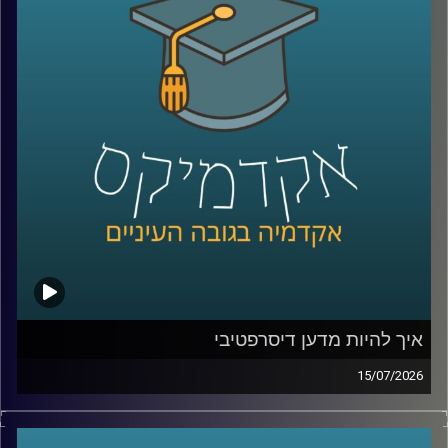
שלהם באופן עצמאי.
ככל שהמערכות האלה הופכות לחכמות יותר, עולה שאלה
הרבה יותר גדולה מרק מה הטכנולוגיה יודעת לעשות: האם
אנחנו יכולים לסמוך עליה? מתי אדם צריך לקבל את ההחלטה,
ומתי אפשר לתת למכונה לעשות את זה? ואם היא טועה, מי
בכלל אחראי?
על כל אלו נדבר עם ד״ר אביב בר זוהר, דוקטור למשפטים
בנושא חוקיות רחפנים אוטונומיים קטלניים ומשמעות
מעורבות האדם בחוג ההפעלה.
קרדיט תמונות:
AudioVersity
איך להיות מדען דיסרפטיבי
15/07/2026
הרבה מההמצאות שאנחנו מכירים התחילו בכלל מטעות.
פניצילין שנולד מצלחת פטרי שהתמלאה עובש, פוסט־איט