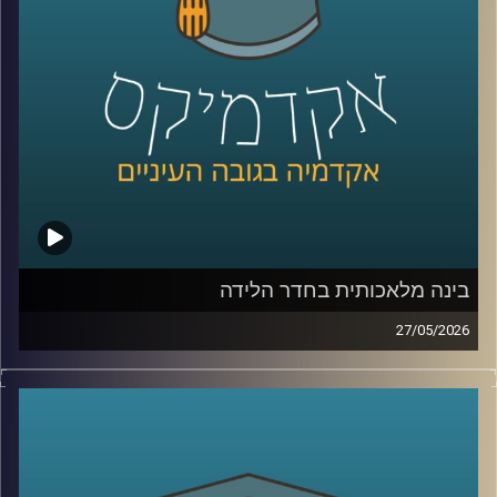
היום נארח את ד״ר מיכאל ברק, מרצה וחוקר בבית ספר לאודר
לממשל, דיפלומטיה ואסטרטגיה ב־אוניברסיטת רייכמן, וחוקר
בכיר ב־המכון למדיניות נגד טרור, מומחה לאיסלאם רדיקלי.
קרדיט תמונות:
AudioVersity
בינה מלאכותית בחדר הלידה
27/05/2026
הרפואה נמצאת היום באחת מנקודות המפנה המשמעותיות
ביותר בתולדותיה.
לא בגלל תרופה חדשה, ולא בגלל טכנולוגיה אחת, אלא בגלל
שינוי עמוק בדרך שבה מתקבלות החלטות.