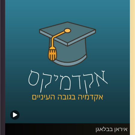
דינמיקות, מערכות יחסים ותחושת ערך. הקשבה נתפסת
לעיתים כמיומנות רכה, אבל מחקר שנדבר עליו היום מראה
שהיא למעשה מנגנון עמוק שמכתיב אם צוותים ידברו וישתפו
ידע, ואם משפחות ירגישו מובנות או מתוסכלות. בפרק הזה
אנחנו מדברים על האופן שבו סגנון ההקשבה של מנהל, הורה
או בן משפחה מעצב את איכות הדיאלוג סביבו.
יחד עם ד״ר אסנת בוסקילה־ים, יועצת ארגונית ומרצה
באוניברסיטת רייכמן, נבחן למה הקשבה כל כך מאתגרת, למה
נאומים הם האויב שלה, ומה ההבדל בין הקשבה אישית,
הקשבה בצוות והקשבה במשפחה, ואיך שינוי קטן באופן
ההקשבה יכול לייצר שינוי גדול ביחסים?
קרדיט תמונות:
AudioVersity
איראן בבלאגן