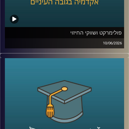
לבנק העולמי בפרויקטים גלובליים בתחומי אנרגיה ותשתיות.
קרדיט תמונות:
AudioVersity
פולימרקט ושווקי החיזוי
10/06/2026
האם ישו יחזור בשנת 2026?
האם תהיה תקיפה באיראן לפני סוף החודש?
האם ח’מנאי יודח מהשלטון?
האם טראמפ יזכה שוב בנשיאות?
והאם האנושות תגלה חיים מחוץ לכדור הארץ?
כל אלה היו הימורים אמיתיים בפלטפורמת
Polymarket
.
כן, אנשים ברחבי העולם שמים כסף אמיתי על העתיד. על
מלחמות, פוליטיקה, דת, אסונות ואפילו סוף העולם.
ובזמן שרובנו צורכים חדשות כדי להבין מה קורה, יש אנשים
שפשוט נכנסים לפולימרקט כדי לראות “מה הסיכויים” ועל