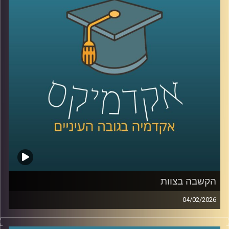
בבית המשפט העליון, אז מה אפשר ללמוד מהמספרים, האם
זה משבר רגעי או מגמה ארוכה, למה אמון נהיה תלוי מחנה
פוליטי, ומה המשמעות של זה לתחושת הייצוג, לציות לחוק,
ולחוסן החברתי, כדי לעשות סדר הזמנו את פרופ׳ אמנון כוורי,
פרופסור חבר וראש המכון לחירות ואחריות בבית ספר לאודר
לממשל ודיפלומטיה באוניברסיטת רייכמן, וביחד ננסה להבין
מה עומד מאחורי הנתונים, מה המדינה והחברה יכולות לעשות
כדי לשקם את האמון שלנו?
קרדיט תמונות:
AudioVersity
הקשבה בצוות
04/02/2026
בעולם הניהול והחיים האישיים מדברים הרבה על תקשורת
טובה, אבל הרבה פחות על הקשבה אמיתית, כזו שמשנה