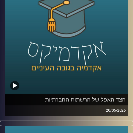
בינה מלאכותית כבר לא נמצאת רק במעבדות או במחקרים, היא
נכנסת אל תוך חדרי הטיפול, אל תוך רגעים של חוסר ודאות,
ולעיתים גם אל תוך ההחלטות הכי קריטיות שיש.
האם זה הופך את הרפואה למדויקת יותר, או דווקא משנה את
האופן שבו רופאים חושבים, שוקלים ומחליטים?
כדי להבין איך השינוי הזה נראה מבפנים, דווקא באחד
התחומים הכי רגישים ומורכבים ברפואה, עולם הלידות, נמצאת
איתנו היום פרופ’ אסנת ולפיש, מנהלת בית החולים לנשים
בבילינסון ומשנה לדיקן בית הספר לרפואה באוניברסיטת
רייכמן,
שנמצאת בחזית של שילוב טכנולוגיות מתקדמות ברפואה לצד
עבודה קלינית יומיומית בקבלת החלטות בזמן אמת.
הצד האפל של הרשתות החברתיות
קרדיט תמונות:
AudioVersity
20/05/2026
בשנים האחרונות, הרשתות החברתיות הפכו מפלטפורמה
שמקשרת בין אנשים בעיקר לדבר מרכזי בחיי רוב האנשים,