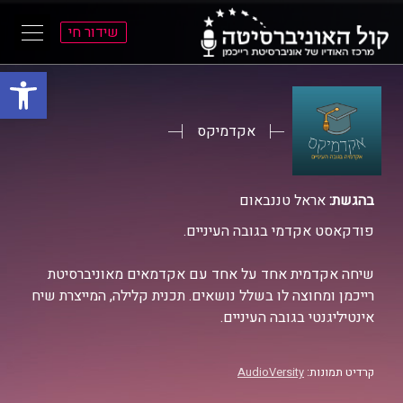
שידור חי
פתח סרגל
ל
ל
תוכן
תפריט
ראשי
ראשי
אקדמיקס
בהגשת:
אראל טננבאום
פודקאסט אקדמי בגובה העיניים.
שיחה אקדמית אחד על אחד עם אקדמאים מאוניברסיטת
רייכמן ומחוצה לו בשלל נושאים. תכנית קלילה, המייצרת שיח
אינטיליגנטי בגובה העיניים.
קרדיט תמונות:
AudioVersity