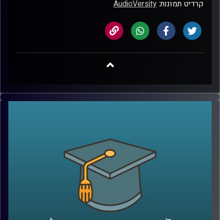
קרדיט תמונות:
AudioVersity