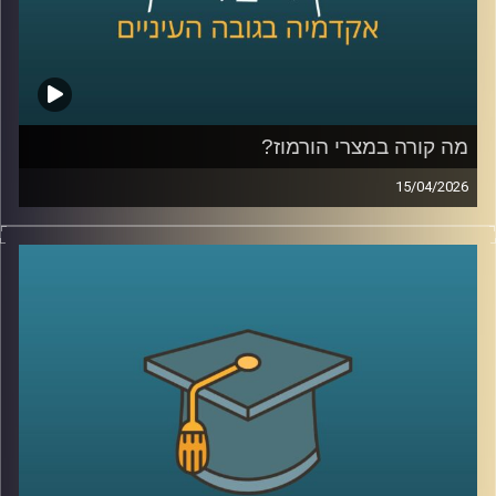
היום נדבר עם יונתן דייויס, סגן נשיא לקשרי חוץ וראש בית
הספר הבינלאומי ע״ש רפאל רקנאטי באוניברסיטת רייכמן,
שנמצא כבר שנים בדיוק בנקודת המפגש בין ישראל ליהדות
התפוצות.
מהשירות כחייל בודד בצנחנים, דרך שליחויות ברחבי העולם,
בברית המועצות לשעבר, בקייפטאון, בוסטון ורומא ועד
מה קורה במצרי הורמוז?
לעבודה יומיומית עם אלפי סטודנטים בינלאומיים, הוא רואה
15/04/2026
מקרוב איך העולם משתנה, ואיך צעירים יהודים מקבלים
בשבועות האחרונים אנחנו שומעים אמירות דרמטיות סביב
החלטות שמעצבות את העתיד שלהם.
מצרי הורמוז, דיבורים על מצור, איומים מצד איראן, ואפילו
אז מה באמת קורה היום בקמפוסים?
רמיזות לכך שייתכן ויש מוקשים במים.
ולמה יותר ויותר סטודנטים בוחרים דווקא להגיע לכאן?
אבל מה שמעניין הוא שלא צריך מלחמה בפועל כדי להזיז את
קרדיט תמונות:
AudioVersity
העולם, מספיק חשש.
איך מעבר ימי יחסית קטן מצליח להשפיע על מחירי האנרגיה,
על שרשראות אספקה, ובסוף גם על יוקר המחיה של כולנו?
ולמה גם מדינות שלא תלויות בו ישירות, עדיין מושפעות מכל