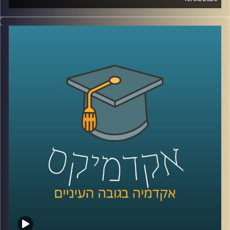
לפני כמה שנים, רוב האנשים עוד הצליחו להבין פחות או יותר
מי נגד מי במזרח התיכון.
היום? נדמה שהכול כבר התבלגן.
איראן, חיזבאללה, חמאס, סוריה, טורקיה, ארצות הברית,
החות’ים, רוסיה, הסכמים, איומים, מלחמה רב־זירתית… ובין כל
הכותרות, הרבה אנשים פשוט איבדו את התמונה הגדולה.
אז בפרק הזה רצינו לעצור רגע ולעשות סדר.
להבין מה באמת קורה באזור שלנו, מה השתנה מאז השבעה
באוקטובר, ואיך נראית היום המפה האסטרטגית של המזרח
התיכון.
איתנו היום ד”ר שי הר-צבי, מרצה וחוקר בכיר במכון למדיניות
ואסטרטגיה ב־אוניברסיטת רייכמן, ולשעבר מנכ”ל בפועל של
המשרד לנושאים אסטרטגיים וראש זירה בחטיבת המחקר
באמ”ן.
וביחד ננסה להבין: האם איראן באמת מתקרבת לנשק גרעיני,