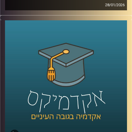
28/01/2026
מאז הפעם האחרונה שדיברנו עם ד׳׳ר מאיר ג׳בדנפר, איראן
חווה טלטלה עמוקה, מחאה מתמשכת, דיכוי אלים שבו נהרגו
עשרות אלפי אזרחים ברחובות, משברי מים וחשמל שפוגעים
בחיי היומיום, ותחושת קריסה של החוזה בין המשטר לציבור.
בפרק הזה ננסה להבין מה באמת קורה בתוך איראן היום, איך
נראית המחאה מבפנים, עד כמה המשטר מרגיש מאוים, ואיך כל
זה מתחבר גם לאזור, לישראל, ולמה שאנחנו רואים בכותרות.
אז כדי לדבר על כל זה, שב אלינו ד׳׳ר מאיר ג׳בדנפר, מומחה
לפוליטיקה עכשווית של איראן בבית הספר לאודר לממשל,
דיפלומטיה ואסטרטגיה באוניברסיטת רייכמן
קרדיט תמונות:
AudioVersity