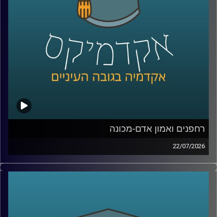
Manyone ישראל.
נדבר על מה באמת עומד מאחורי חוויית לקוח טובה, איך
ארגונים חושבים על חדשנות, ואיך בינה מלאכותית הולכת
לשנות את הדרך שבה כולנו קונים, עובדים ומקבלים החלטות
קרדיט תמונות:
AudioVersity
רחפנים ואמון אדם-מכונה
22/07/2026
אם לפני עשור היינו אומרים את המילה “רחפן”, כנראה שהיינו
חושבים על צילום מהאוויר או על גאדג’ט מגניב. היום התמונה
נראית אחרת לגמרי. רחפנים כבר בודקים תשתיות, מסייעים
באיתור נעדרים, מעבירים ציוד רפואי, משתתפים במלחמות,
ובמקרים מסוימים אפילו מסוגלים לבצע חלק מהמשימות