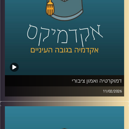
פעולה גם כשאין שלום, יצאנו לראיין את האנשים שמעצבים
את העתיד הכחול של האזור .
בפרק הזה תשמעו קולות מהכנס, רעיונות גדולים, דילמות
אמיתיות, והרבה מאוד תשוקה לחבר בין מדע, קיימות וכלכלה.
קרדיט תמונות:
AudioVersity
דמוקרטיה ואמון ציבורי
11/02/2026
היום אנחנו נוגעים באחת השאלות הכי בוערות בדמוקרטיה, מה
זה בעצם אמון ציבורי, למה הוא כל כך חיוני לתפקוד של מדינה,
ומה קורה כשהוא נשחק, לפי דו״ח האמון מדצמבר 2025
התמונה מטרידה, רק 22% מביעים אמון בממשלה ורק 15%
בכנסת, ובמקביל רואים פערים גדולים בין מוסדות, למשל 39%