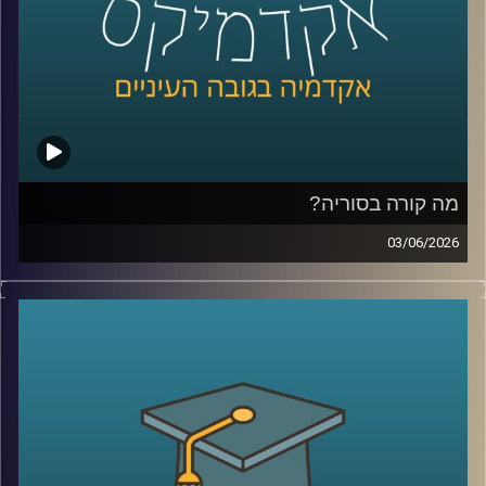
הדרך גם מרוויחים כסף.
אז מה זה בכלל שוק חיזוי?
למה אנשים התחילו להאמין לפלטפורמות האלה יותר מלסקרים
ומומחים? מה קורה כשמיליארדי דולרים זורמים להימורים על
אירועים עולמיים? והאם יכול להיות שפלטפורמות כאלה כבר
לא רק מנבאות את המציאות, אלא גם מתחילות לעצב אותה?
מה קורה בסוריה?
כדי להבין את העולם הזה, נמצא איתנו היום פרופ’ צחי חייט
03/06/2026
מאוניברסיטת רייכמן, שחוקר חוכמת המונים, רשתות חברתיות
מה בעצם קורה היום בסוריה?
ואמינות מידע, ואחד החוקרים הבולטים בישראל בתחום שווקי
מי שולט שם? מי נלחם במי? איך טורקיה הפכה לשחקן כל כך
החיזוי
משמעותי? ומה בכלל נשאר מההשפעה של איראן וחיזבאללה?
קרדיט תמונות:
AudioVersity
נדמה שאחרי יותר מעשור של מלחמה, רוב הישראלים כבר
איבדו את היכולת להבין את התמונה.
אז היום ננסה לעשות סדר ולהבין איך נראה המזרח התיכון
החדש שנבנה ממש מעבר לגבול שלנו.