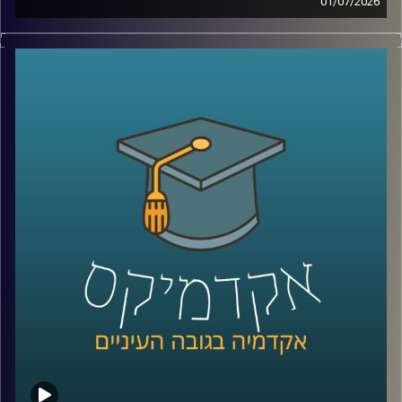
01/07/2026
יש בעולם מדינה עם כ-6 מיליון תושבים, ממשלה, מטבע, צבא,
קרדיט תמונות:
AudioVersity
דרכונים ובחירות דמוקרטיות. היא יציבה יותר מחלק מהמדינות
השכנות שלה, יושבת באחד המקומות האסטרטגיים ביותר
בעולם, בכניסה לים האדום, ועדיין, מבחינת רוב מדינות העולם,
היא פשוט לא קיימת.
היום אנחנו יוצאים להכיר את סומלילנד, מדינה שרוב האנשים
מעולם לא שמעו עליה, אבל ייתכן שבעשור הקרוב היא תהפוך
לשחקנית משמעותית בזירה הגיאופוליטית.
כדי להבין איך נראים החיים במדינה שלא קיימת רשמית, למה
המעצמות הגדולות מתחילות להתעניין בה, והאם גם לישראל יש
אינטרס שם, הצטרף אליי היום השגריר ד״ר חיים קורן, בית ספר
לאודר לממשל, דיפלומטיה ואסטרטגיה, אוניברסיטת רייכמן.
שגריר ישראל הראשון לדרום סודן ושגריר מצרים
קרדיט תמונות:
AudioVersity