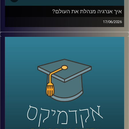
איך אנרגיה מנהלת את העולם?
17/06/2026
בשנים האחרונות אנחנו שומעים בלי סוף על משברי אנרגיה,
מחירי נפט, גז טבעי, מצרי הורמוז ומאבקי כוח בין מדינות, אבל
מאחורי כל הכותרות האלה מסתתר סיפור הרבה יותר גדול:
אנרגיה היא לא רק חשמל ודלק, היא כוח גיאופוליטי, כסף,
ביטחון לאומי והשפעה עולמית.
בפרק של היום נדבר על איך אנרגיה מעצבת את העולם
שאנחנו חיים בו, איך גילוי הגז שינה את המעמד של ישראל
במזרח התיכון, למה מצרים הפכה לשחקנית מרכזית בתחום,
ואיך שיתופי פעולה אנרגטיים יכולים להשפיע גם על יחסים
מדיניים ואזוריים.
איתנו היום ד״ר עמית מור, מנכ"ל משותף באקו-אנרג'י יעוץ
כלכלי אסטרטגי ומרצה באוניברסיטת רייכמן. מומחה בינ"ל
לכלכלת אנרגיה וסביבה, חשמל גז טבעי ונפט, בעל ניסיון עשיר
בייעוץ לממשלות, חברות בינלאומיות ומוסדות פיננסיים, יועץ