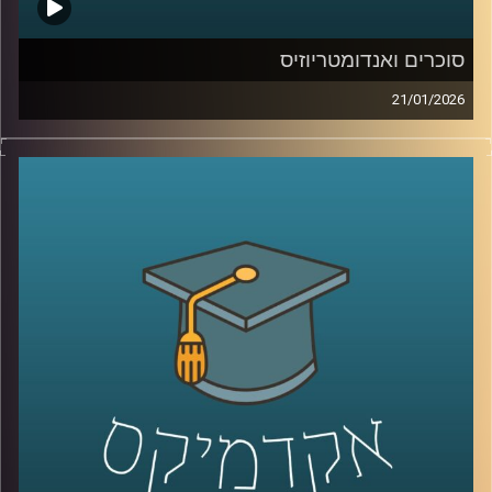
סוכרים ואנדומטריוזיס
21/01/2026
כשאנחנו חושבים על מחלות קשות כמו סרטן, אנחנו בדרך
כלל מדמיינים מוטציות, גנים ואולי גם כימותרפיה. אבל יש
שכבה אחרת, שקטה יותר, שקשה לראות אותה בעין, והיא יכולה
להיות ההבדל בין תא שהגוף מזהה כתא בעייתי, לבין תא
שמצליח להתחמק. זו שכבת הסוכרים, שרשראות זעירות
שעוטפות את התאים שלנו, כמו סוג של “תעודת זהות”
ביולוגית. כשהתעודה הזו משתנה, זה יכול להופיע בסרטן, אבל
זה יכול להופיע גם במחלות אחרות, למשל אנדומטריוזיס, מחלה
נפוצה וכואבת שלפעמים לוקח שנים עד שמקבלים עליה
אבחנה. והשאלה המרתקת היא האם אפשר לקחת את השינויים
האלה על פני התא ולהפוך אותם לשפה חדשה של רפואה, גם
לאבחון מוקדם יותר וגם לטיפול מדויק יותר.
היום בפרק אנחנו נכנסים לעולם הזה, עולם הגליקוביולוגיה
התרגומית, ונשאל איך הופכים שינוי קטן על פני תא לכלי