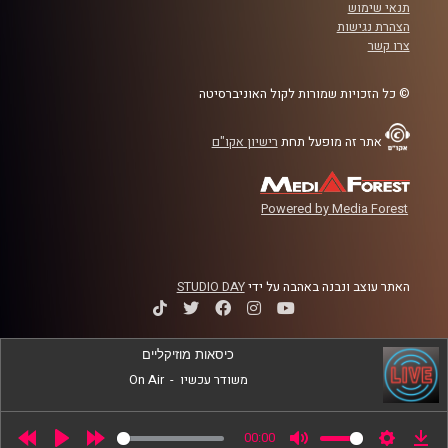
תנאי שימוש
לשנה הקרובה
הצהרת נגישות
צרו קשר
קרדיט תמונות:
AudioVersity
© כל הזכויות שמורות לקול האוניברסיטה
אתר זה מופעל תחת
רישיון אקו"ם
Powered by Media Forest
האתר עוצב ונבנה באהבה על ידי
STUDIO DAY
כיסאות מוזיקליים
משודר עכשיו
-
On Air
00:00