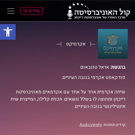
שידור חי
פתח סרגל
ל
ל
תוכן
תפריט
ראשי
ראשי
אקדמיקס
בהגשת:
אראל טננבאום
פודקאסט אקדמי בגובה העיניים.
שיחה אקדמית אחד על אחד עם אקדמאים מאוניברסיטת
רייכמן ומחוצה לו בשלל נושאים. תכנית קלילה, המייצרת שיח
אינטיליגנטי בגובה העיניים.
קרדיט תמונות:
AudioVersity