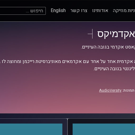
חיפוש:
יות מוזיקה
אודותינו
צרו קשר
English
אקדמיקס
סט אקדמי בגובה העיניים.
אקדמית אחד על אחד עם אקדמאים מאוניברסיטת רייכמן ומחוצה לו בש
יגנטי בגובה העיניים.
תמונות:
AudioVersity