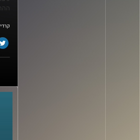
ההתנ
קרדיט