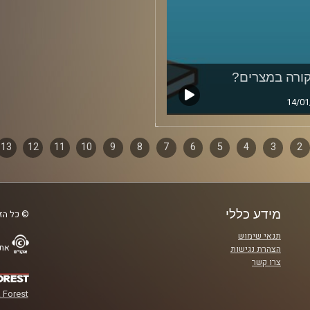
ורה במצרים?
14/01
2
ף
3
4
5
6
7
8
9
10
11
12
13
ם
מידע כללי
© כל הזכ
תנאי שימוש
אתר
הצהרת נגישות
צרו קשר
 Forest