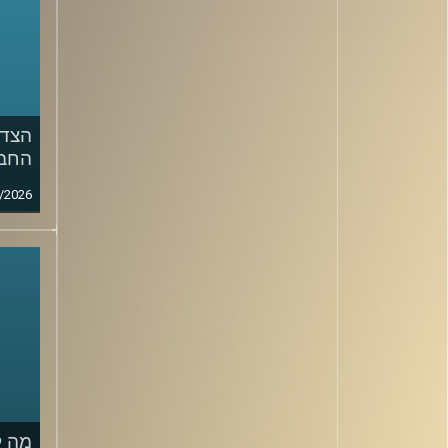
הצד 
החבר
/2026
מה ק