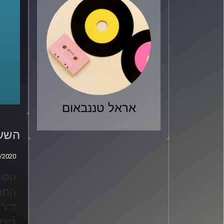
אראל טננבאום
השעה
הקור
השעה
/2020
/2020
הקור
התכנ
ד"ר 
כיצד