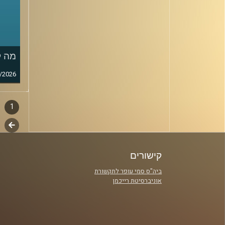
מה ק
/2026
1
דפדו
סגירה
לשלב
פרקי
הבא
קישורים
ביה"ס סמי עופר לתקשורת
אוניברסיטת רייכמן