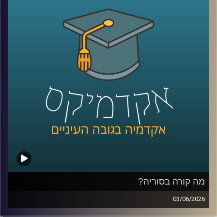
והאם האנושות תגלה חיים מחוץ לכדור הארץ?
כל אלה היו הימורים אמיתיים בפלטפורמת
Polymarket
.
כן, אנשים ברחבי העולם שמים כסף אמיתי על העתיד. על
מלחמות, פוליטיקה, דת, אסונות ואפילו סוף העולם.
ובזמן שרובנו צורכים חדשות כדי להבין מה קורה, יש אנשים
שפשוט נכנסים לפולימרקט כדי לראות “מה הסיכויים” ועל
הדרך גם מרוויחים כסף.
אז מה זה בכלל שוק חיזוי?
למה אנשים התחילו להאמין לפלטפורמות האלה יותר מלסקרים
ומומחים? מה קורה כשמיליארדי דולרים זורמים להימורים על
אירועים עולמיים? והאם יכול להיות שפלטפורמות כאלה כבר
לא רק מנבאות את המציאות, אלא גם מתחילות לעצב אותה?
מה קורה בסוריה?
כדי להבין את העולם הזה, נמצא איתנו היום פרופ’ צחי חייט
03/06/2026
מאוניברסיטת רייכמן, שחוקר חוכמת המונים, רשתות חברתיות
מה בעצם קורה היום בסוריה?
ואמינות מידע, ואחד החוקרים הבולטים בישראל בתחום שווקי