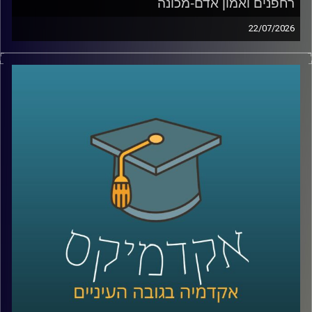
רחפנים ואמון אדם-מכונה
22/07/2026
אם לפני עשור היינו אומרים את המילה “רחפן”, כנראה שהיינו
חושבים על צילום מהאוויר או על גאדג’ט מגניב. היום התמונה
נראית אחרת לגמרי. רחפנים כבר בודקים תשתיות, מסייעים
באיתור נעדרים, מעבירים ציוד רפואי, משתתפים במלחמות,
ובמקרים מסוימים אפילו מסוגלים לבצע חלק מהמשימות
שלהם באופן עצמאי.
ככל שהמערכות האלה הופכות לחכמות יותר, עולה שאלה
הרבה יותר גדולה מרק מה הטכנולוגיה יודעת לעשות: האם
אנחנו יכולים לסמוך עליה? מתי אדם צריך לקבל את ההחלטה,
ומתי אפשר לתת למכונה לעשות את זה? ואם היא טועה, מי
בכלל אחראי?
על כל אלו נדבר עם ד״ר אביב בר זוהר, דוקטור למשפטים
בנושא חוקיות רחפנים אוטונומיים קטלניים ומשמעות
מעורבות האדם בחוג ההפעלה.
קרדיט תמונות:
AudioVersity