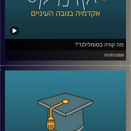
פריצות דרך הן באמת עניין של גאונות ומזל, או שאפשר לפתח
צורת חשיבה, ואולי אפילו שיטה, שמגדילה את הסיכוי לזהות
שאלות גדולות, לערער על הנחות יסוד ולפרוץ את גבולות הידע
הקיים
בפרק הזה נדבר על הדרך שבה נולדות תגליות, על מה שמדע
יכול ללמוד מהייטק, על ההבדל בין חשיבה נועזת לחשיבה לא
מבוססת, ועל השאלה האם אפשר ללמד אנשים לחשוב בצורה
מה קורה בסומלילנד?
שמובילה לפריצות דרך
01/07/2026
יש בעולם מדינה עם כ-6 מיליון תושבים, ממשלה, מטבע, צבא,
קרדיט תמונות:
AudioVersity
דרכונים ובחירות דמוקרטיות. היא יציבה יותר מחלק מהמדינות
השכנות שלה, יושבת באחד המקומות האסטרטגיים ביותר
בעולם, בכניסה לים האדום, ועדיין, מבחינת רוב מדינות העולם,
היא פשוט לא קיימת.
היום אנחנו יוצאים להכיר את סומלילנד, מדינה שרוב האנשים
מעולם לא שמעו עליה, אבל ייתכן שבעשור הקרוב היא תהפוך
לשחקנית משמעותית בזירה הגיאופוליטית.
כדי להבין איך נראים החיים במדינה שלא קיימת רשמית, למה
המעצמות הגדולות מתחילות להתעניין בה, והאם גם לישראל יש