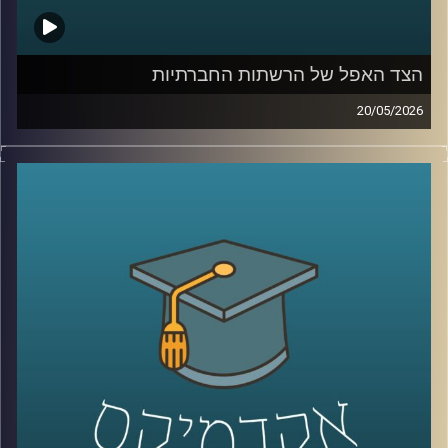
רייכמן,
שנמצאת בחזית של שילוב טכנולוגיות מתקדמות ברפואה לצד
עבודה קלינית יומיומית בקבלת החלטות בזמן אמת.
הצד האפל של הרשתות החברתיות
קרדיט תמונות:
AudioVersity
20/05/2026
בשנים האחרונות, הרשתות החברתיות הפכו מפלטפורמה
שמקשרת בין אנשים בעיקר לדבר מרכזי בחיי רוב האנשים,
קשה לדמיין יום אחד בלעדיהן. יש המון דברים חיוביים
בשימוש ברשתות, למידה של דברים חדשים,
שמירה על קשר עם חברים, מציאת עבודה, אבל גם המון דברים
שליליים, אנחנו נחשפים לדברים שעושים לנו רע, מתגברים
יכולים לפתח הפרעות אכילה או דיכאון ועל אף שרובנו מבינים
את הנזקים הפוטנציאלים קשה לנו להתנתק או אפילו להמעיט
אז מה אפשר לעשות?
כדי לענות על השאלה הזו הצטרף אליי היום פרופ׳ צחי חייט,
ראש ההתמחות השיווקית בביה"ס סמי עופר לתקשורת.