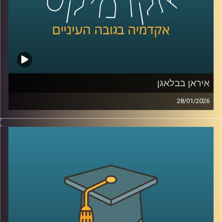
ההקשבה יכול לייצר שינוי גדול ביחסים?
קרדיט תמונות:
AudioVersity
איראן בבלאגן
28/01/2026
מאז הפעם האחרונה שדיברנו עם ד׳׳ר מאיר ג׳בדנפר, איראן
חווה טלטלה עמוקה, מחאה מתמשכת, דיכוי אלים שבו נהרגו
עשרות אלפי אזרחים ברחובות, משברי מים וחשמל שפוגעים
בחיי היומיום, ותחושת קריסה של החוזה בין המשטר לציבור.
בפרק הזה ננסה להבין מה באמת קורה בתוך איראן היום, איך
נראית המחאה מבפנים, עד כמה המשטר מרגיש מאוים, ואיך כל
זה מתחבר גם לאזור, לישראל, ולמה שאנחנו רואים בכותרות.
אז כדי לדבר על כל זה, שב אלינו ד׳׳ר מאיר ג׳בדנפר, מומחה
לפוליטיקה עכשווית של איראן בבית הספר לאודר לממשל,