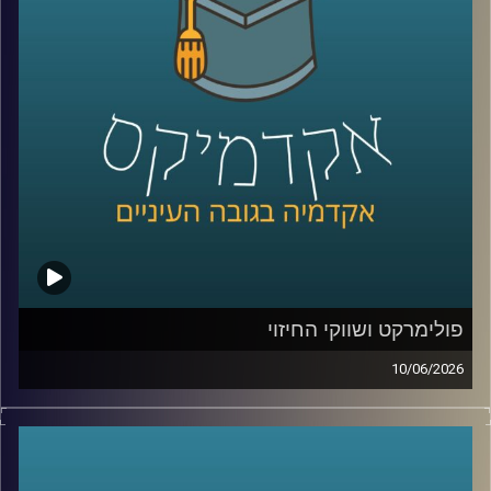
שאנחנו חיים בו, איך גילוי הגז שינה את המעמד של ישראל
במזרח התיכון, למה מצרים הפכה לשחקנית מרכזית בתחום,
ואיך שיתופי פעולה אנרגטיים יכולים להשפיע גם על יחסים
מדיניים ואזוריים.
איתנו היום ד״ר עמית מור, מנכ"ל משותף באקו-אנרג'י יעוץ
כלכלי אסטרטגי ומרצה באוניברסיטת רייכמן. מומחה בינ"ל
לכלכלת אנרגיה וסביבה, חשמל גז טבעי ונפט, בעל ניסיון עשיר
בייעוץ לממשלות, חברות בינלאומיות ומוסדות פיננסיים, יועץ
לבנק העולמי בפרויקטים גלובליים בתחומי אנרגיה ותשתיות.
קרדיט תמונות:
AudioVersity
פולימרקט ושווקי החיזוי
10/06/2026
האם ישו יחזור בשנת 2026?
האם תהיה תקיפה באיראן לפני סוף החודש?
האם ח’מנאי יודח מהשלטון?
האם טראמפ יזכה שוב בנשיאות?