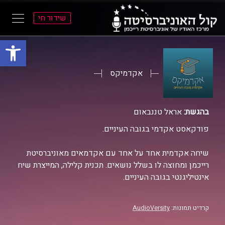
שידור חי
פתח סרגל
ל
ל
תוכן
תפריט
ראשי
ראשי
אקדמיקס
בהגשת:
אראל טננבאום
פודקאסט אקדמי בגובה העיניים.
שיחה אקדמית אחד על אחד עם אקדמאים מאוניברסיטת
רייכמן ומחוצה לו בשלל נושאים. תכנית קלילה, המייצרת שיח
אינטיליגנטי בגובה העיניים.
קרדיט תמונות:
AudioVersity