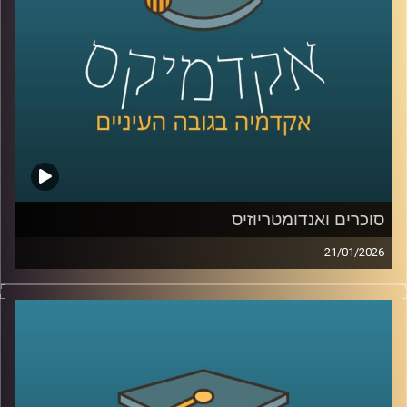
דיפלומטיה ואסטרטגיה באוניברסיטת רייכמן
קרדיט תמונות:
AudioVersity
סוכרים ואנדומטריוזיס
21/01/2026
כשאנחנו חושבים על מחלות קשות כמו סרטן, אנחנו בדרך
כלל מדמיינים מוטציות, גנים ואולי גם כימותרפיה. אבל יש
שכבה אחרת, שקטה יותר, שקשה לראות אותה בעין, והיא יכולה
להיות ההבדל בין תא שהגוף מזהה כתא בעייתי, לבין תא
שמצליח להתחמק. זו שכבת הסוכרים, שרשראות זעירות
שעוטפות את התאים שלנו, כמו סוג של “תעודת זהות”