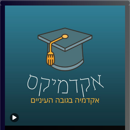
תרופות, אפילו את הקניות לסוף השבוע. אבל כמה מאיתנו
באמת חושבים על כל מה שקורה מהרגע שלחצנו על “הזמן”?
מי מחליט מה נראה ראשון באתר, איך בונים חוויית משתמש
שגורמת לנו לחזור שוב ושוב, ואיך משלבים בין טכנולוגיה,
דאטה, לוגיסטיקה ובעיקר הבנה של בני אדם?
כדי לדבר על כל זה נמצא איתי היום צביקה ביידא, לשעבר
מנכ”ל שופרסל אונליין, והיום Managing Director ושותף ב-
Manyone ישראל.
נדבר על מה באמת עומד מאחורי חוויית לקוח טובה, איך
ארגונים חושבים על חדשנות, ואיך בינה מלאכותית הולכת
לשנות את הדרך שבה כולנו קונים, עובדים ומקבלים החלטות
קרדיט תמונות:
AudioVersity