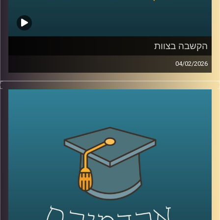
קרדיט תמונות:
AudioVersity
הקשבה בצוות
04/02/2026
בעולם הניהול והחיים האישיים מדברים הרבה על תקשורת
טובה, אבל הרבה פחות על הקשבה אמיתית, כזו שמשנה
דינמיקות, מערכות יחסים ותחושת ערך. הקשבה נתפסת
לעיתים כמיומנות רכה, אבל מחקר שנדבר עליו היום מראה
שהיא למעשה מנגנון עמוק שמכתיב אם צוותים ידברו וישתפו
ידע, ואם משפחות ירגישו מובנות או מתוסכלות. בפרק הזה
אנחנו מדברים על האופן שבו סגנון ההקשבה של מנהל, הורה
או בן משפחה מעצב את איכות הדיאלוג סביבו.
יחד עם ד״ר אסנת בוסקילה־ים, יועצת ארגונית ומרצה
באוניברסיטת רייכמן, נבחן למה הקשבה כל כך מאתגרת, למה
נאומים הם האויב שלה, ומה ההבדל בין הקשבה אישית,
הקשבה בצוות והקשבה במשפחה, ואיך שינוי קטן באופן