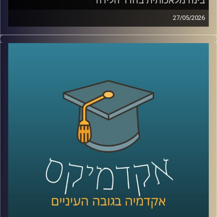
בינה מלאכותית בחדר הלידה
27/05/2026
הרפואה נמצאת היום באחת מנקודות המפנה המשמעותיות
ביותר בתולדותיה.
לא בגלל תרופה חדשה, ולא בגלל טכנולוגיה אחת, אלא בגלל
שינוי עמוק בדרך שבה מתקבלות החלטות.
בינה מלאכותית כבר לא נמצאת רק במעבדות או במחקרים, היא
נכנסת אל תוך חדרי הטיפול, אל תוך רגעים של חוסר ודאות,
ולעיתים גם אל תוך ההחלטות הכי קריטיות שיש.
האם זה הופך את הרפואה למדויקת יותר, או דווקא משנה את
האופן שבו רופאים חושבים, שוקלים ומחליטים?
כדי להבין איך השינוי הזה נראה מבפנים, דווקא באחד
התחומים הכי רגישים ומורכבים ברפואה, עולם הלידות, נמצאת
איתנו היום פרופ’ אסנת ולפיש, מנהלת בית החולים לנשים
בבילינסון ומשנה לדיקן בית הספר לרפואה באוניברסיטת