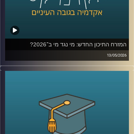
קרדיט תמונות:
AudioVersity
המזרח התיכון החדש: מי נגד מי ב־2026?
13/05/2026
לפני כמה שנים, רוב האנשים עוד הצליחו להבין פחות או יותר
מי נגד מי במזרח התיכון.
היום? נדמה שהכול כבר התבלגן.
איראן, חיזבאללה, חמאס, סוריה, טורקיה, ארצות הברית,
החות’ים, רוסיה, הסכמים, איומים, מלחמה רב־זירתית… ובין כל
הכותרות, הרבה אנשים פשוט איבדו את התמונה הגדולה.
אז בפרק הזה רצינו לעצור רגע ולעשות סדר.
להבין מה באמת קורה באזור שלנו, מה השתנה מאז השבעה
באוקטובר, ואיך נראית היום המפה האסטרטגית של המזרח