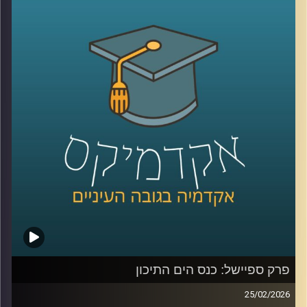
אבל מה שמעניין הוא שלא צריך מלחמה בפועל כדי להזיז את
קרדיט תמונות:
AudioVersity
העולם, מספיק חשש.
איך מעבר ימי יחסית קטן מצליח להשפיע על מחירי האנרגיה,
על שרשראות אספקה, ובסוף גם על יוקר המחיה של כולנו?
ולמה גם מדינות שלא תלויות בו ישירות, עדיין מושפעות מכל
מה שקורה שם?
כדי להבין את כל זאת ועוד, נמצא איתנו היום אברי שכטר, מנהל
מכון ינאי לביטחון אנרגטי באוניברסיטת רייכמן
קרדיט תמונות:
AudioVersity
פרק ספיישל: כנס הים התיכון
25/02/2026