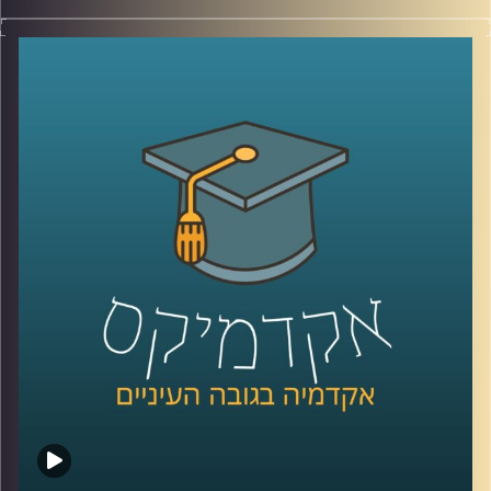
הקלטה מתוך השטח, מהכנס השמיני בנושא הים התיכון:
“כלכלה כחולה פורצת גבולות”, שהתקיים באוניברסיטת רייכמן .
יום שלם שבו מדענים, יזמים, קובעי מדיניות ואנשי שטח
נפגשו לדבר על הים, לא רק כמשאב טבע, אלא כזירת חדשנות,
כלכלה, ביטחון ושיתופי פעולה אזוריים.
בין מושבים על אנרגיה מתחדשת בים, חקלאות ימית, אצות
כמשאב כלכלי, בינה מלאכותית לניטור מגוון ביולוגי ושיתופי
פעולה גם כשאין שלום, יצאנו לראיין את האנשים שמעצבים
את העתיד הכחול של האזור .
בפרק הזה תשמעו קולות מהכנס, רעיונות גדולים, דילמות
אמיתיות, והרבה מאוד תשוקה לחבר בין מדע, קיימות וכלכלה.
קרדיט תמונות:
AudioVersity