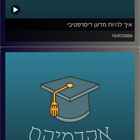
איך להיות מדען דיסרפטיבי
15/07/2026
הרבה מההמצאות שאנחנו מכירים התחילו בכלל מטעות.
פניצילין שנולד מצלחת פטרי שהתמלאה עובש, פוסט־איט
שהתחיל מדבק שלא היה מספיק חזק, מיקרוגל שהרעיון אליו
הגיע אחרי שחטיף שוקולד נמס בכיס של מהנדס שעבד על
רדאר, וארטיק שנולד כשילד שכח בחוץ כוס עם משקה ומקל
ערבוב בלילה קר.
על פניו, כל אלה נשמעים כמו מזל. אבל אולי זו רק חצי
מהתמונה. כי הרבה אנשים נתקלים בטעויות, בכישלונות
ובדברים לא צפויים, והשאלה היא מי יודע לעצור, להסתכל
עליהם אחרת, ולהפוך אותם לפריצת דרך.
האורח שלנו היום הוא מוטי שטנר, יזם סדרתי, משקיע ומרצה
באוניברסיטת רייכמן. יחד עם אחיו, פרופ׳ אורי שטנר, הוא כתב
את הספר “איך להיות מדען דיסרפטיבי”, שמנסה לשאול האם