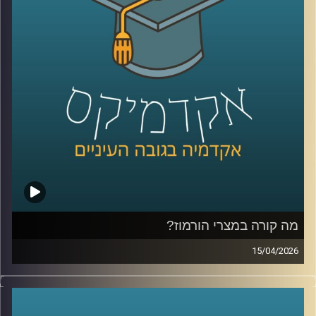
מחשבה, מרגישים עבור חלקם פחות ופחות כאלה.
ובמקביל, קורה תהליך הפוך:
ישראל, שלרבים הייתה פעם אופציה רחוקה, מורכבת, לפעמים
אפילו לא על הרדאר האקדמי, הופכת ליעד אמיתי.
לא רק מסיבות אידיאולוגיות, אלא גם כהחלטה פרקטית: איפה
ללמוד, איפה לחיות, ואיפה להרגיש בבית.
אז האם אנחנו רואים כאן תגובה רגעית למציאות מתוחה או
שינוי עמוק בזהות של דור שלם?
היום נדבר עם יונתן דייויס, סגן נשיא לקשרי חוץ וראש בית
הספר הבינלאומי ע״ש רפאל רקנאטי באוניברסיטת רייכמן,
שנמצא כבר שנים בדיוק בנקודת המפגש בין ישראל ליהדות
התפוצות.
מהשירות כחייל בודד בצנחנים, דרך שליחויות ברחבי העולם,
בברית המועצות לשעבר, בקייפטאון, בוסטון ורומא ועד
מה קורה במצרי הורמוז?
לעבודה יומיומית עם אלפי סטודנטים בינלאומיים, הוא רואה
15/04/2026
מקרוב איך העולם משתנה, ואיך צעירים יהודים מקבלים
בשבועות האחרונים אנחנו שומעים אמירות דרמטיות סביב
החלטות שמעצבות את העתיד שלהם.
מצרי הורמוז, דיבורים על מצור, איומים מצד איראן, ואפילו
אז מה באמת קורה היום בקמפוסים?
רמיזות לכך שייתכן ויש מוקשים במים.
ולמה יותר ויותר סטודנטים בוחרים דווקא להגיע לכאן?