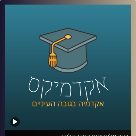
מי שולט שם? מי נלחם במי? איך טורקיה הפכה לשחקן כל כך
החיזוי
משמעותי? ומה בכלל נשאר מההשפעה של איראן וחיזבאללה?
קרדיט תמונות:
AudioVersity
נדמה שאחרי יותר מעשור של מלחמה, רוב הישראלים כבר
איבדו את היכולת להבין את התמונה.
אז היום ננסה לעשות סדר ולהבין איך נראה המזרח התיכון
החדש שנבנה ממש מעבר לגבול שלנו.
היום נארח את ד״ר מיכאל ברק, מרצה וחוקר בבית ספר לאודר
לממשל, דיפלומטיה ואסטרטגיה ב־אוניברסיטת רייכמן, וחוקר
בכיר ב־המכון למדיניות נגד טרור, מומחה לאיסלאם רדיקלי.
קרדיט תמונות:
AudioVersity