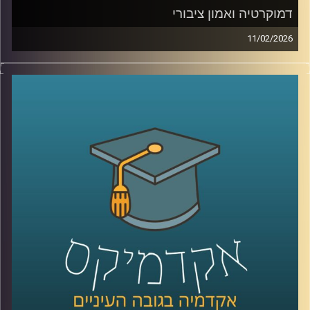
דמוקרטיה ואמון ציבורי
11/02/2026
היום אנחנו נוגעים באחת השאלות הכי בוערות בדמוקרטיה, מה
זה בעצם אמון ציבורי, למה הוא כל כך חיוני לתפקוד של מדינה,
ומה קורה כשהוא נשחק, לפי דו״ח האמון מדצמבר 2025
התמונה מטרידה, רק 22% מביעים אמון בממשלה ורק 15%
בכנסת, ובמקביל רואים פערים גדולים בין מוסדות, למשל 39%
בבית המשפט העליון, אז מה אפשר ללמוד מהמספרים, האם
זה משבר רגעי או מגמה ארוכה, למה אמון נהיה תלוי מחנה
פוליטי, ומה המשמעות של זה לתחושת הייצוג, לציות לחוק,
ולחוסן החברתי, כדי לעשות סדר הזמנו את פרופ׳ אמנון כוורי,
פרופסור חבר וראש המכון לחירות ואחריות בבית ספר לאודר
לממשל ודיפלומטיה באוניברסיטת רייכמן, וביחד ננסה להבין
מה עומד מאחורי הנתונים, מה המדינה והחברה יכולות לעשות
כדי לשקם את האמון שלנו?