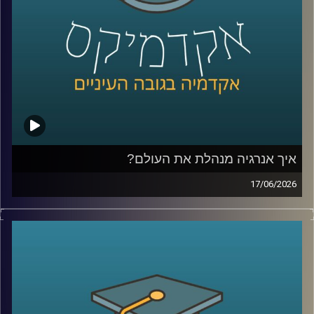
אינטרס שם, הצטרף אליי היום השגריר ד״ר חיים קורן, בית ספר
לאודר לממשל, דיפלומטיה ואסטרטגיה, אוניברסיטת רייכמן.
שגריר ישראל הראשון לדרום סודן ושגריר מצרים
קרדיט תמונות:
AudioVersity
איך אנרגיה מנהלת את העולם?
17/06/2026
בשנים האחרונות אנחנו שומעים בלי סוף על משברי אנרגיה,
מחירי נפט, גז טבעי, מצרי הורמוז ומאבקי כוח בין מדינות, אבל
מאחורי כל הכותרות האלה מסתתר סיפור הרבה יותר גדול:
אנרגיה היא לא רק חשמל ודלק, היא כוח גיאופוליטי, כסף,
ביטחון לאומי והשפעה עולמית.
בפרק של היום נדבר על איך אנרגיה מעצבת את העולם