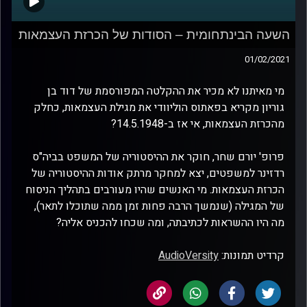
השעה הבינתחומית – הסודות של הכרזת העצמאות
01/02/2021
מי מאיתנו לא מכיר את ההקלטה המפורסמת של דוד בן
גוריון מקריא בפאתוס הוליוודי את מגילת העצמאות, כחלק
מהכרזת העצמאות, אי אז ב-14.5.1948?
פרופ' יורם שחר, חוקר את ההיסטוריה של המשפט בביה"ס
רדזינר למשפטים, יצא למחקר מרתק אודות ההיסטוריה של
הכרזת העצמאות. מי האנשים שהיו מעורבים בתהליך הניסוח
של המגילה (שנמשך הרבה פחות זמן ממה שתוכלו לתאר),
מה היו ההשראות לכתיבתה, ומה שכחו להכניס אליה?
קרדיט תמונות:
AudioVersity