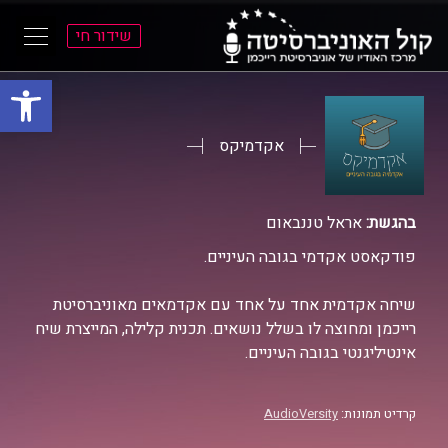
שידור חי
פתח סרגל
ל
ל
תוכן
תפריט
ראשי
ראשי
אקדמיקס
בהגשת:
אראל טננבאום
פודקאסט אקדמי בגובה העיניים.
שיחה אקדמית אחד על אחד עם אקדמאים מאוניברסיטת
רייכמן ומחוצה לו בשלל נושאים. תכנית קלילה, המייצרת שיח
אינטיליגנטי בגובה העיניים.
קרדיט תמונות:
AudioVersity