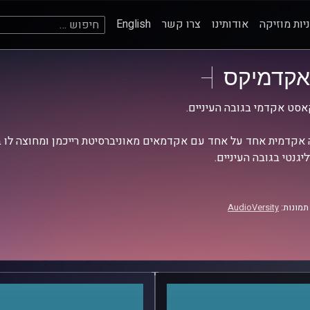
חיפוש:
יות מוזיקה
אודותינו
צרו קשר
English
אקדמיקס
סט אקדמי בגובה העיניים.
אקדמית אחד על אחד עם אקדמאים מאוניברסיטת רייכמן ומחוצה לו בש
יגנטי בגובה העיניים.
תמונות:
AudioVersity