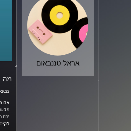
אראל טננבאום
מה ה
לחקל
מה ה
/2022
/2022
אם תנ
מכשיר
יהיו 
לקיימ