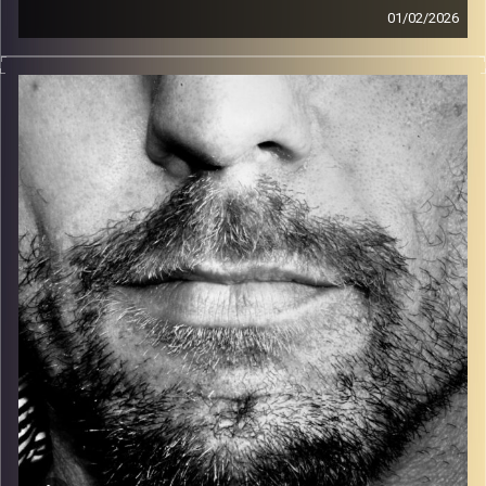
01/02/2026
זיפים, מוזיקה מחוספסת של הופעות חיות. הרבה ג'אם, רוק,
בלוז, bluegrass, ג'אז, Fאנק, פרוגרסיב ואפילו אלקטרוניקה.
כל מה שחי, אמיתי ונושם.
עם שמוליק רגב.
קרדיט תמונות:
David Goehring