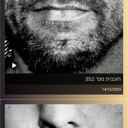
תוכנית מס' 352
14/12/2025
זיפים, מוזיקה מחוספסת של הופעות חיות. הרבה ג'אם, רוק,
בלוז, bluegrass, ג'אז, Fאנק, פרוגרסיב ואפילו אלקטרוניקה.
כל מה שחי, אמיתי ונושם.
עם שמוליק רגב.