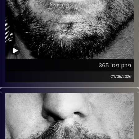
פרק מס' 365
21/06/2026
זיפים, מוזיקה מחוספסת של הופעות חיות. הרבה ג'אם, רוק,
בלוז, bluegrass, ג'אז, Fאנק, פרוגרסיב ואפילו אלקטרוניקה.
כל מה שחי, אמיתי ונושם.
עם שמוליק רגב.
קרדיט תמונות:
David Goehring