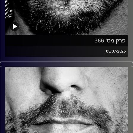
פרק מס' 366
05/07/2026
זיפים, מוזיקה מחוספסת של הופעות חיות. הרבה ג'אם, רוק,
בלוז, bluegrass, ג'אז, Fאנק, פרוגרסיב ואפילו אלקטרוניקה.
כל מה שחי, אמיתי ונושם.
עם שמוליק רגב.
קרדיט תמונות:
David Goehring