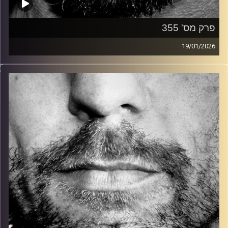
פרק מס' 355
19/01/2026
זיפים, מוזיקה מחוספסת של הופעות חיות. הרבה ג'אם, רוק,
בלוז, bluegrass, ג'אז, Fאנק, פרוגרסיב ואפילו אלקטרוניקה.
כל מה שחי, אמיתי ונושם.
עם שמוליק רגב.
קרדיט תמונות:
David Goehring