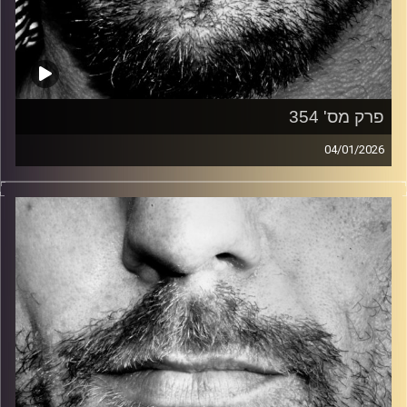
פרק מס' 354
04/01/2026
זיפים, מוזיקה מחוספסת של הופעות חיות. הרבה ג'אם, רוק,
בלוז, bluegrass, ג'אז, Fאנק, פרוגרסיב ואפילו אלקטרוניקה.
כל מה שחי, אמיתי ונושם.
עם שמוליק רגב.
קרדיט תמונות:
David Goehring