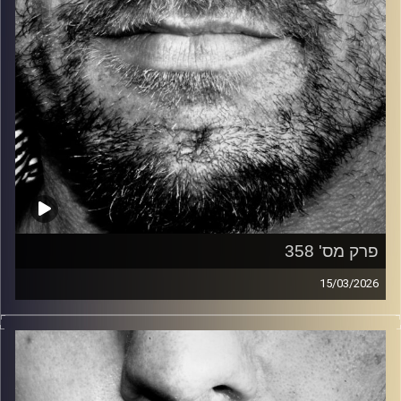
פרק מס' 358
15/03/2026
זיפים, מוזיקה מחוספסת של הופעות חיות. הרבה ג'אם, רוק,
בלוז, bluegrass, ג'אז, Fאנק, פרוגרסיב ואפילו אלקטרוניקה.
כל מה שחי, אמיתי ונושם.
עם שמוליק רגב.