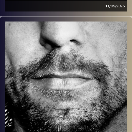
11/05/2026
זיפים, מוזיקה מחוספסת של הופעות חיות. הרבה ג'אם, רוק,
בלוז, bluegrass, ג'אז, Fאנק, פרוגרסיב ואפילו אלקטרוניקה.
כל מה שחי, אמיתי ונושם.
עם שמוליק רגב.
קרדיט תמונות:
David Goehring