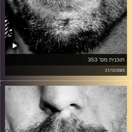
תוכנית מס' 353
21/12/2025
זיפים, מוזיקה מחוספסת של הופעות חיות. הרבה ג'אם, רוק,
בלוז, bluegrass, ג'אז, Fאנק, פרוגרסיב ואפילו אלקטרוניקה.
כל מה שחי, אמיתי ונושם.
עם שמוליק רגב.
קרדיט תמונות:
David Goehring