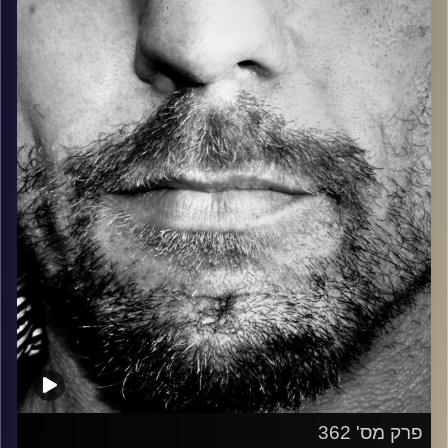
בלוז, bluegrass, ג'אז, Fאנק, פרוגרסיב ואפילו אלקטרוניקה.
כל מה שחי, אמיתי ונושם.
עם שמוליק רגב.
קרדיט תמונות:
David Goehring
פרק מס' 362