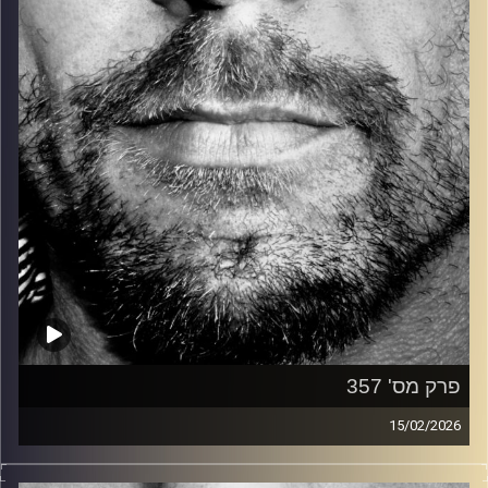
קרדיט תמונות:
David Goehring
פרק מס' 357
15/02/2026
זיפים, מוזיקה מחוספסת של הופעות חיות. הרבה ג'אם, רוק,
בלוז, bluegrass, ג'אז, Fאנק, פרוגרסיב ואפילו אלקטרוניקה.