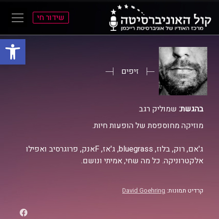
שידור חי
פתח סרגל
ל
ל
תוכן
תפריט
ראשי
ראשי
זיפים
בהגשת:
שמוליק רגב
מוזיקה מחוספסת של הופעות חיות.
ג'אם, רוק, בלוז, bluegrass, ג'אז, Fאנק, פרוגרסיב ואפילו
אלקטרוניקה. כל מה שחי, אמיתי ונושם.
קרדיט תמונות:
David Goehring