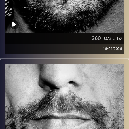
פרק מס' 360
16/04/2026
זיפים, מוזיקה מחוספסת של הופעות חיות. הרבה ג'אם, רוק,
בלוז, bluegrass, ג'אז, Fאנק, פרוגרסיב ואפילו אלקטרוניקה.
כל מה שחי, אמיתי ונושם.
עם שמוליק רגב.
קרדיט תמונות:
David Goehring