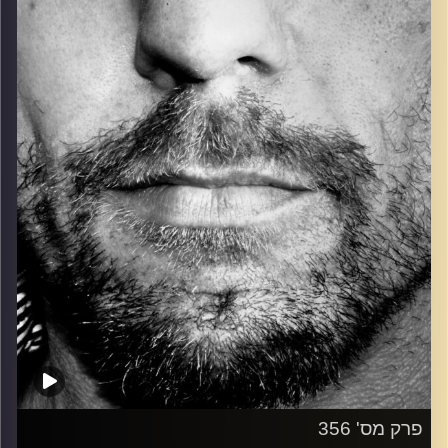
כל מה שחי, אמיתי ונושם.
עם שמוליק רגב.
קרדיט תמונות:
David Goehring
פרק מס' 356