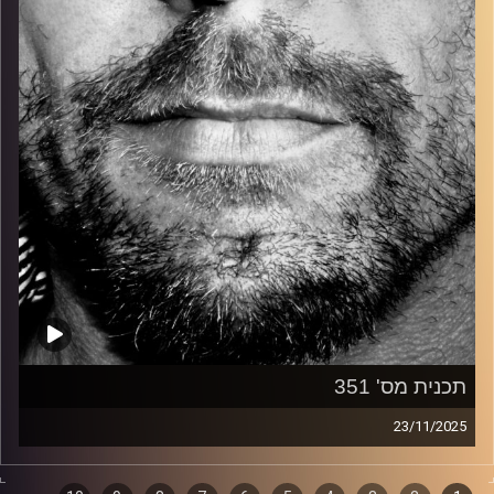
קרדיט תמונות:
David Goehring
תכנית מס' 351
23/11/2025
זיפים, מוזיקה מחוספסת של הופעות חיות. הרבה ג'אם, רוק,
בלוז, bluegrass, ג'אז, Fאנק, פרוגרסיב ואפילו אלקטרוניקה.