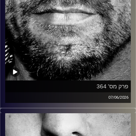
פרק מס' 364
07/06/2026
זיפים, מוזיקה מחוספסת של הופעות חיות. הרבה ג'אם, רוק,
בלוז, bluegrass, ג'אז, Fאנק, פרוגרסיב ואפילו אלקטרוניקה.
כל מה שחי, אמיתי ונושם.
עם שמוליק רגב.