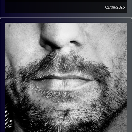
02/08/2026
זיפים, מוזיקה מחוספסת של הופעות חיות. הרבה ג'אם, רוק,
בלוז, bluegrass, ג'אז, Fאנק, פרוגרסיב ואפילו אלקטרוניקה.
כל מה שחי, אמיתי ונושם.
עם שמוליק רגב.
קרדיט תמונות:
David Goehring