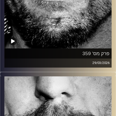
פרק מס' 359
29/03/2026
זיפים, מוזיקה מחוספסת של הופעות חיות. הרבה ג'אם, רוק,
בלוז, bluegrass, ג'אז, Fאנק, פרוגרסיב ואפילו אלקטרוניקה.
כל מה שחי, אמיתי ונושם.
עם שמוליק רגב.
קרדיט תמונות:
David Goehring