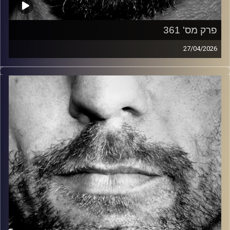
פרק מס' 361
27/04/2026
זיפים, מוזיקה מחוספסת של הופעות חיות. הרבה ג'אם, רוק,
בלוז, bluegrass, ג'אז, Fאנק, פרוגרסיב ואפילו אלקטרוניקה.
כל מה שחי, אמיתי ונושם.
עם שמוליק רגב.
קרדיט תמונות:
David Goehring