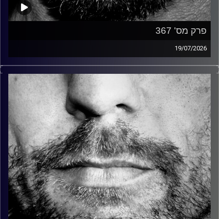
פרק מס' 367
19/07/2026
זיפים, מוזיקה מחוספסת של הופעות חיות. הרבה ג'אם, רוק,
בלוז, bluegrass, ג'אז, Fאנק, פרוגרסיב ואפילו אלקטרוניקה.
כל מה שחי, אמיתי ונושם.
עם שמוליק רגב.
קרדיט תמונות:
David Goehring