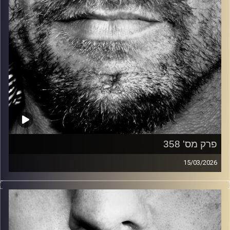
פרק מס' 358
15/03/2026
זיפים, מוזיקה מחוספסת של הופעות חיות. הרבה ג'אם, רוק,
בלוז, bluegrass, ג'אז, Fאנק, פרוגרסיב ואפילו אלקטרוניקה.
כל מה שחי, אמיתי ונושם.
עם שמוליק רגב.