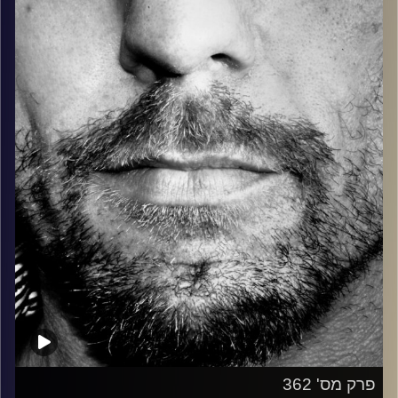
בלוז, bluegrass, ג'אז, Fאנק, פרוגרסיב ואפילו אלקטרוניקה.
כל מה שחי, אמיתי ונושם.
עם שמוליק רגב.
קרדיט תמונות:
David Goehring
פרק מס' 362