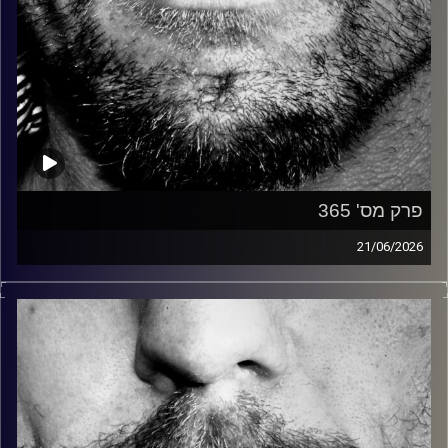
פרק מס' 365
21/06/2026
זיפים, מוזיקה מחוספסת של הופעות חיות. הרבה ג'אם, רוק,
בלוז, bluegrass, ג'אז, Fאנק, פרוגרסיב ואפילו אלקטרוניקה.
כל מה שחי, אמיתי ונושם.
עם שמוליק רגב.
קרדיט תמונות:
David Goehring