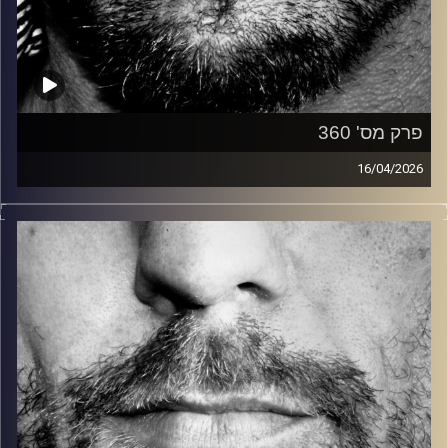
פרק מס' 360
16/04/2026
זיפים, מוזיקה מחוספסת של הופעות חיות. הרבה ג'אם, רוק,
בלוז, bluegrass, ג'אז, Fאנק, פרוגרסיב ואפילו אלקטרוניקה.
כל מה שחי, אמיתי ונושם.
עם שמוליק רגב.
קרדיט תמונות:
David Goehring