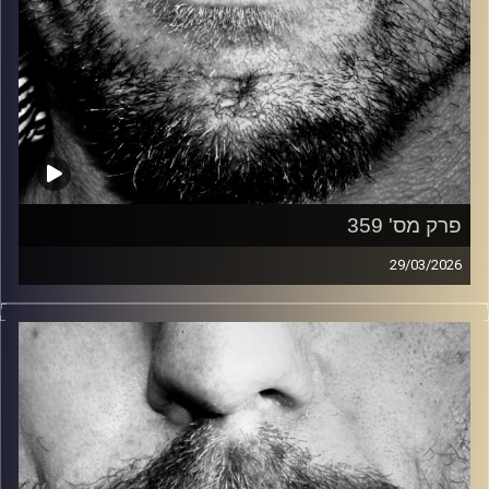
פרק מס' 359
29/03/2026
זיפים, מוזיקה מחוספסת של הופעות חיות. הרבה ג'אם, רוק,
בלוז, bluegrass, ג'אז, Fאנק, פרוגרסיב ואפילו אלקטרוניקה.
כל מה שחי, אמיתי ונושם.
עם שמוליק רגב.
קרדיט תמונות:
David Goehring