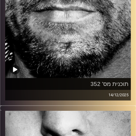
תוכנית מס' 352
14/12/2025
זיפים, מוזיקה מחוספסת של הופעות חיות. הרבה ג'אם, רוק,
בלוז, bluegrass, ג'אז, Fאנק, פרוגרסיב ואפילו אלקטרוניקה.
כל מה שחי, אמיתי ונושם.
עם שמוליק רגב.