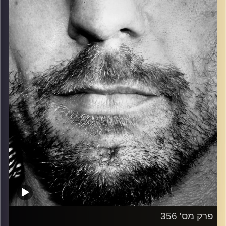
כל מה שחי, אמיתי ונושם.
עם שמוליק רגב.
קרדיט תמונות:
David Goehring
פרק מס' 356