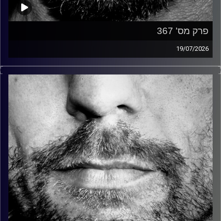
פרק מס' 367
19/07/2026
זיפים, מוזיקה מחוספסת של הופעות חיות. הרבה ג'אם, רוק,
בלוז, bluegrass, ג'אז, Fאנק, פרוגרסיב ואפילו אלקטרוניקה.
כל מה שחי, אמיתי ונושם.
עם שמוליק רגב.
קרדיט תמונות:
David Goehring