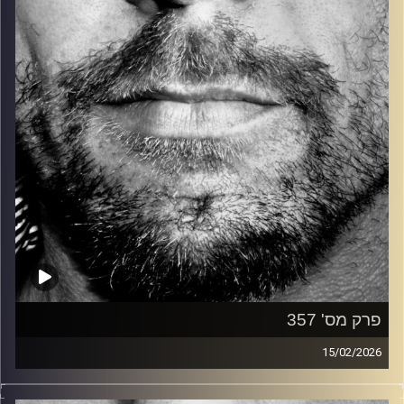
קרדיט תמונות:
David Goehring
פרק מס' 357
15/02/2026
זיפים, מוזיקה מחוספסת של הופעות חיות. הרבה ג'אם, רוק,
בלוז, bluegrass, ג'אז, Fאנק, פרוגרסיב ואפילו אלקטרוניקה.