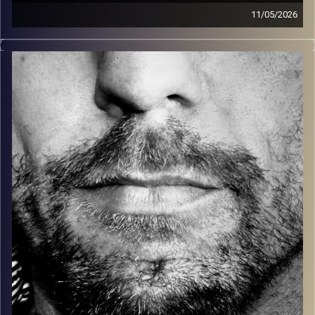
11/05/2026
זיפים, מוזיקה מחוספסת של הופעות חיות. הרבה ג'אם, רוק,
בלוז, bluegrass, ג'אז, Fאנק, פרוגרסיב ואפילו אלקטרוניקה.
כל מה שחי, אמיתי ונושם.
עם שמוליק רגב.
קרדיט תמונות:
David Goehring