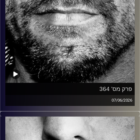
פרק מס' 364
07/06/2026
זיפים, מוזיקה מחוספסת של הופעות חיות. הרבה ג'אם, רוק,
בלוז, bluegrass, ג'אז, Fאנק, פרוגרסיב ואפילו אלקטרוניקה.
כל מה שחי, אמיתי ונושם.
עם שמוליק רגב.