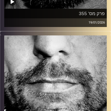
פרק מס' 355
19/01/2026
זיפים, מוזיקה מחוספסת של הופעות חיות. הרבה ג'אם, רוק,
בלוז, bluegrass, ג'אז, Fאנק, פרוגרסיב ואפילו אלקטרוניקה.
כל מה שחי, אמיתי ונושם.
עם שמוליק רגב.
קרדיט תמונות:
David Goehring