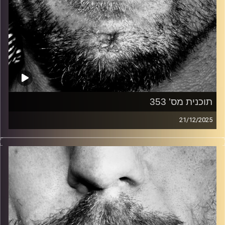
תוכנית מס' 353
21/12/2025
זיפים, מוזיקה מחוספסת של הופעות חיות. הרבה ג'אם, רוק,
בלוז, bluegrass, ג'אז, Fאנק, פרוגרסיב ואפילו אלקטרוניקה.
כל מה שחי, אמיתי ונושם.
עם שמוליק רגב.
קרדיט תמונות:
David Goehring