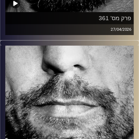
פרק מס' 361
27/04/2026
זיפים, מוזיקה מחוספסת של הופעות חיות. הרבה ג'אם, רוק,
בלוז, bluegrass, ג'אז, Fאנק, פרוגרסיב ואפילו אלקטרוניקה.
כל מה שחי, אמיתי ונושם.
עם שמוליק רגב.
קרדיט תמונות:
David Goehring