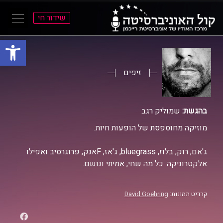
שידור חי
פתח סרגל
ל
ל
תוכן
תפריט
ראשי
ראשי
זיפים
בהגשת:
שמוליק רגב
מוזיקה מחוספסת של הופעות חיות.
ג'אם, רוק, בלוז, bluegrass, ג'אז, Fאנק, פרוגרסיב ואפילו
אלקטרוניקה. כל מה שחי, אמיתי ונושם.
קרדיט תמונות:
David Goehring