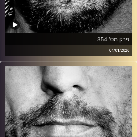
פרק מס' 354
04/01/2026
זיפים, מוזיקה מחוספסת של הופעות חיות. הרבה ג'אם, רוק,
בלוז, bluegrass, ג'אז, Fאנק, פרוגרסיב ואפילו אלקטרוניקה.
כל מה שחי, אמיתי ונושם.
עם שמוליק רגב.
קרדיט תמונות:
David Goehring