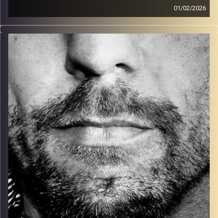
01/02/2026
זיפים, מוזיקה מחוספסת של הופעות חיות. הרבה ג'אם, רוק,
בלוז, bluegrass, ג'אז, Fאנק, פרוגרסיב ואפילו אלקטרוניקה.
כל מה שחי, אמיתי ונושם.
עם שמוליק רגב.
קרדיט תמונות:
David Goehring