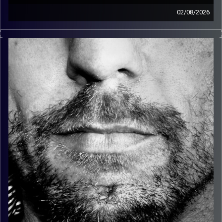
02/08/2026
זיפים, מוזיקה מחוספסת של הופעות חיות. הרבה ג'אם, רוק,
בלוז, bluegrass, ג'אז, Fאנק, פרוגרסיב ואפילו אלקטרוניקה.
כל מה שחי, אמיתי ונושם.
עם שמוליק רגב.
קרדיט תמונות:
David Goehring