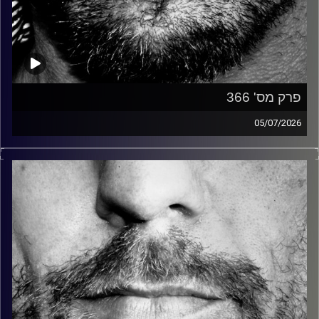
פרק מס' 366
05/07/2026
זיפים, מוזיקה מחוספסת של הופעות חיות. הרבה ג'אם, רוק,
בלוז, bluegrass, ג'אז, Fאנק, פרוגרסיב ואפילו אלקטרוניקה.
כל מה שחי, אמיתי ונושם.
עם שמוליק רגב.
קרדיט תמונות:
David Goehring