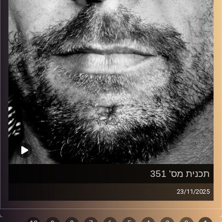
קרדיט תמונות:
David Goehring
תכנית מס' 351
23/11/2025
זיפים, מוזיקה מחוספסת של הופעות חיות. הרבה ג'אם, רוק,
בלוז, bluegrass, ג'אז, Fאנק, פרוגרסיב ואפילו אלקטרוניקה.