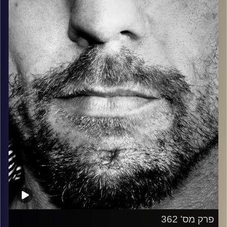
בלוז, bluegrass, ג'אז, Fאנק, פרוגרסיב ואפילו אלקטרוניקה.
כל מה שחי, אמיתי ונושם.
עם שמוליק רגב.
קרדיט תמונות:
David Goehring
פרק מס' 362