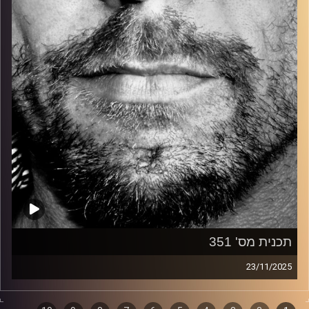
קרדיט תמונות:
David Goehring
תכנית מס' 351
23/11/2025
זיפים, מוזיקה מחוספסת של הופעות חיות. הרבה ג'אם, רוק,
בלוז, bluegrass, ג'אז, Fאנק, פרוגרסיב ואפילו אלקטרוניקה.