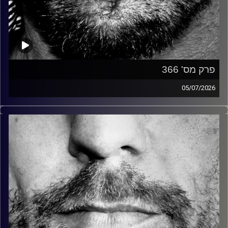
פרק מס' 366
05/07/2026
זיפים, מוזיקה מחוספסת של הופעות חיות. הרבה ג'אם, רוק,
בלוז, bluegrass, ג'אז, Fאנק, פרוגרסיב ואפילו אלקטרוניקה.
כל מה שחי, אמיתי ונושם.
עם שמוליק רגב.
קרדיט תמונות:
David Goehring