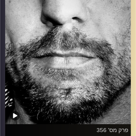
כל מה שחי, אמיתי ונושם.
עם שמוליק רגב.
קרדיט תמונות:
David Goehring
פרק מס' 356