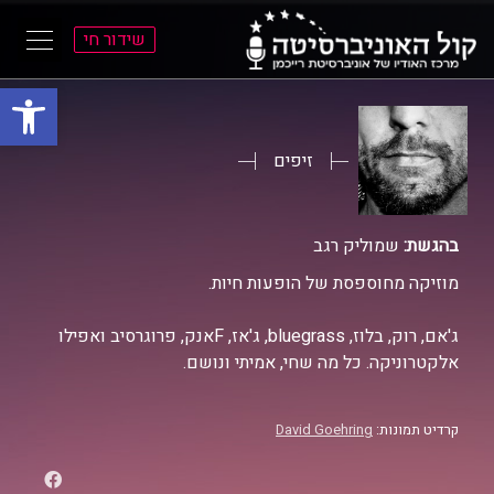
שידור חי
פתח סרגל
ל
ל
תוכן
תפריט
ראשי
ראשי
זיפים
בהגשת:
שמוליק רגב
מוזיקה מחוספסת של הופעות חיות.
ג'אם, רוק, בלוז, bluegrass, ג'אז, Fאנק, פרוגרסיב ואפילו
אלקטרוניקה. כל מה שחי, אמיתי ונושם.
קרדיט תמונות:
David Goehring