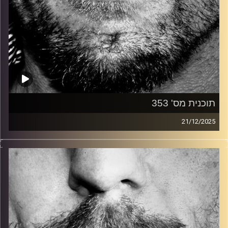
תוכנית מס' 353
21/12/2025
זיפים, מוזיקה מחוספסת של הופעות חיות. הרבה ג'אם, רוק,
בלוז, bluegrass, ג'אז, Fאנק, פרוגרסיב ואפילו אלקטרוניקה.
כל מה שחי, אמיתי ונושם.
עם שמוליק רגב.
קרדיט תמונות:
David Goehring