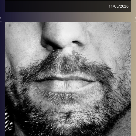
11/05/2026
זיפים, מוזיקה מחוספסת של הופעות חיות. הרבה ג'אם, רוק,
בלוז, bluegrass, ג'אז, Fאנק, פרוגרסיב ואפילו אלקטרוניקה.
כל מה שחי, אמיתי ונושם.
עם שמוליק רגב.
קרדיט תמונות:
David Goehring