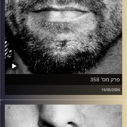
פרק מס' 358
15/03/2026
זיפים, מוזיקה מחוספסת של הופעות חיות. הרבה ג'אם, רוק,
בלוז, bluegrass, ג'אז, Fאנק, פרוגרסיב ואפילו אלקטרוניקה.
כל מה שחי, אמיתי ונושם.
עם שמוליק רגב.