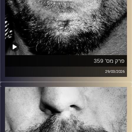
פרק מס' 359
29/03/2026
זיפים, מוזיקה מחוספסת של הופעות חיות. הרבה ג'אם, רוק,
בלוז, bluegrass, ג'אז, Fאנק, פרוגרסיב ואפילו אלקטרוניקה.
כל מה שחי, אמיתי ונושם.
עם שמוליק רגב.
קרדיט תמונות:
David Goehring