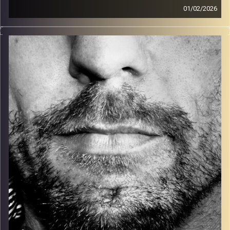
01/02/2026
זיפים, מוזיקה מחוספסת של הופעות חיות. הרבה ג'אם, רוק,
בלוז, bluegrass, ג'אז, Fאנק, פרוגרסיב ואפילו אלקטרוניקה.
כל מה שחי, אמיתי ונושם.
עם שמוליק רגב.
קרדיט תמונות:
David Goehring