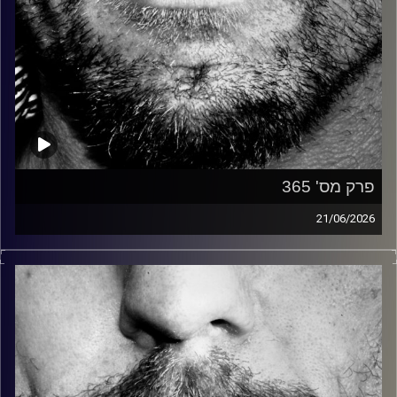
פרק מס' 365
21/06/2026
זיפים, מוזיקה מחוספסת של הופעות חיות. הרבה ג'אם, רוק,
בלוז, bluegrass, ג'אז, Fאנק, פרוגרסיב ואפילו אלקטרוניקה.
כל מה שחי, אמיתי ונושם.
עם שמוליק רגב.
קרדיט תמונות:
David Goehring