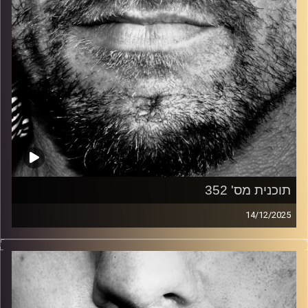
תוכנית מס' 352
14/12/2025
זיפים, מוזיקה מחוספסת של הופעות חיות. הרבה ג'אם, רוק,
בלוז, bluegrass, ג'אז, Fאנק, פרוגרסיב ואפילו אלקטרוניקה.
כל מה שחי, אמיתי ונושם.
עם שמוליק רגב.