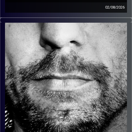
02/08/2026
זיפים, מוזיקה מחוספסת של הופעות חיות. הרבה ג'אם, רוק,
בלוז, bluegrass, ג'אז, Fאנק, פרוגרסיב ואפילו אלקטרוניקה.
כל מה שחי, אמיתי ונושם.
עם שמוליק רגב.
קרדיט תמונות:
David Goehring