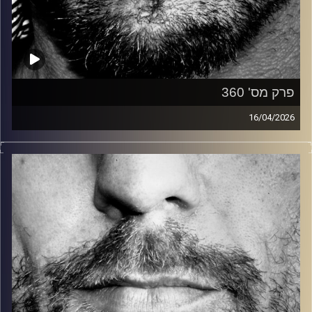
פרק מס' 360
16/04/2026
זיפים, מוזיקה מחוספסת של הופעות חיות. הרבה ג'אם, רוק,
בלוז, bluegrass, ג'אז, Fאנק, פרוגרסיב ואפילו אלקטרוניקה.
כל מה שחי, אמיתי ונושם.
עם שמוליק רגב.
קרדיט תמונות:
David Goehring