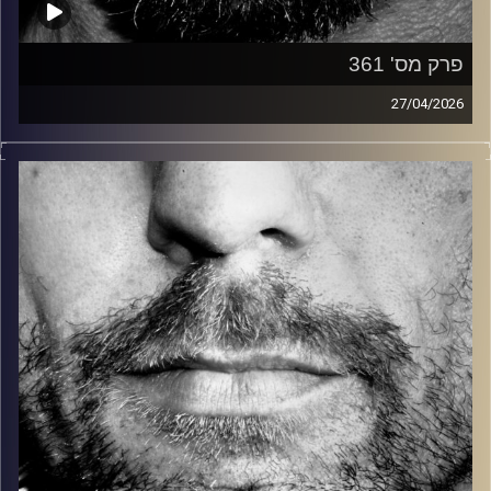
פרק מס' 361
27/04/2026
זיפים, מוזיקה מחוספסת של הופעות חיות. הרבה ג'אם, רוק,
בלוז, bluegrass, ג'אז, Fאנק, פרוגרסיב ואפילו אלקטרוניקה.
כל מה שחי, אמיתי ונושם.
עם שמוליק רגב.
קרדיט תמונות:
David Goehring