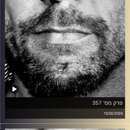
קרדיט תמונות:
David Goehring
פרק מס' 357
15/02/2026
זיפים, מוזיקה מחוספסת של הופעות חיות. הרבה ג'אם, רוק,
בלוז, bluegrass, ג'אז, Fאנק, פרוגרסיב ואפילו אלקטרוניקה.