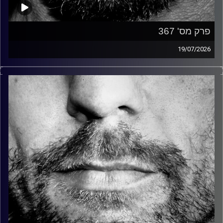
פרק מס' 367
19/07/2026
זיפים, מוזיקה מחוספסת של הופעות חיות. הרבה ג'אם, רוק,
בלוז, bluegrass, ג'אז, Fאנק, פרוגרסיב ואפילו אלקטרוניקה.
כל מה שחי, אמיתי ונושם.
עם שמוליק רגב.
קרדיט תמונות:
David Goehring