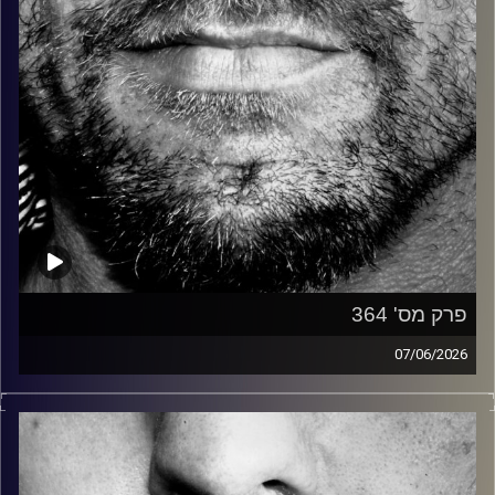
פרק מס' 364
07/06/2026
זיפים, מוזיקה מחוספסת של הופעות חיות. הרבה ג'אם, רוק,
בלוז, bluegrass, ג'אז, Fאנק, פרוגרסיב ואפילו אלקטרוניקה.
כל מה שחי, אמיתי ונושם.
עם שמוליק רגב.