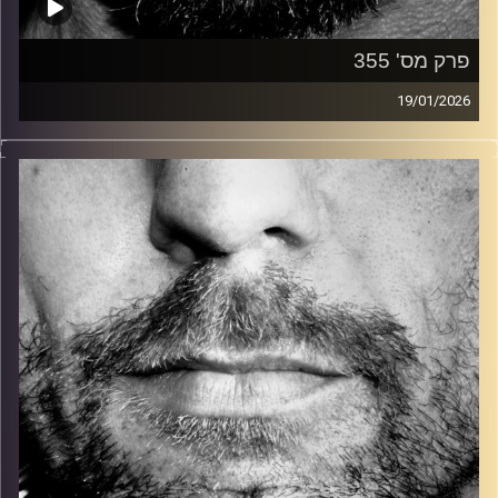
פרק מס' 355
19/01/2026
זיפים, מוזיקה מחוספסת של הופעות חיות. הרבה ג'אם, רוק,
בלוז, bluegrass, ג'אז, Fאנק, פרוגרסיב ואפילו אלקטרוניקה.
כל מה שחי, אמיתי ונושם.
עם שמוליק רגב.
קרדיט תמונות:
David Goehring