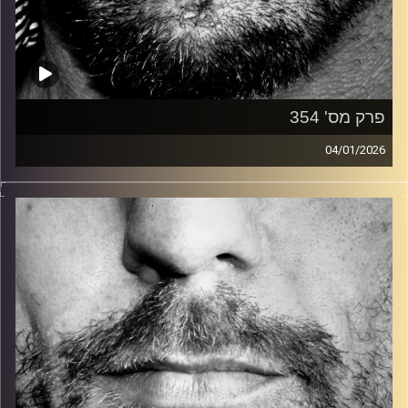
פרק מס' 354
04/01/2026
זיפים, מוזיקה מחוספסת של הופעות חיות. הרבה ג'אם, רוק,
בלוז, bluegrass, ג'אז, Fאנק, פרוגרסיב ואפילו אלקטרוניקה.
כל מה שחי, אמיתי ונושם.
עם שמוליק רגב.
קרדיט תמונות:
David Goehring