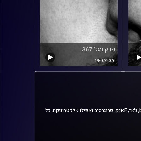
פרק מס' 367
19/07/2026
זיפים, מוזיקה מחוספסת של הופעות חיות. הרבה ג'אם, רוק, בלוז, bluegrass, ג'אז, Fאנק, פרוגרסיב ואפילו אלקטרוניקה. כל