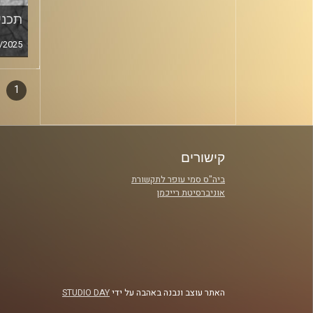
תכנית
/2025
1
דפדו
סגירה
פרקי
קישורים
ביה"ס סמי עופר לתקשורת
אוניברסיטת רייכמן
האתר עוצב ונבנה באהבה על ידי
STUDIO DAY