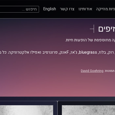
חיפוש:
יות מוזיקה
אודותינו
צרו קשר
English
זיפים
ה מחוספסת של הופעות חיות.
אז, Fאנק, פרוגרסיב ואפילו אלקטרוניקה. כל מה שחי, אמיתי ונושם.
תמונות:
David Goehring