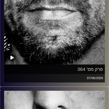
פרק מס' 364
07/06/2026
זיפים, מוזיקה מחוספסת של הופעות חיות. הרבה ג'אם, רוק,
בלוז, bluegrass, ג'אז, Fאנק, פרוגרסיב ואפילו אלקטרוניקה.
כל מה שחי, אמיתי ונושם.
עם שמוליק רגב.