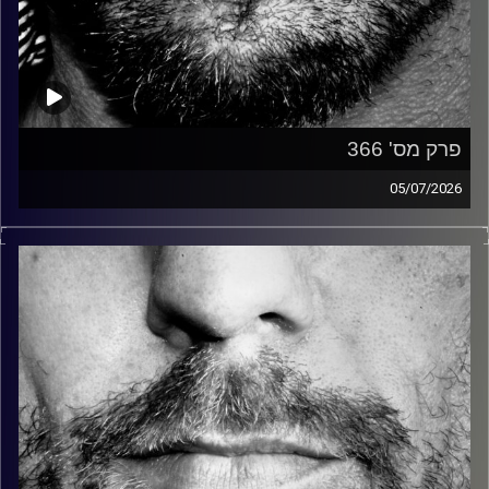
פרק מס' 366
05/07/2026
זיפים, מוזיקה מחוספסת של הופעות חיות. הרבה ג'אם, רוק,
בלוז, bluegrass, ג'אז, Fאנק, פרוגרסיב ואפילו אלקטרוניקה.
כל מה שחי, אמיתי ונושם.
עם שמוליק רגב.
קרדיט תמונות:
David Goehring