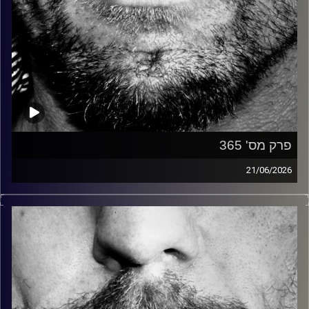
פרק מס' 365
21/06/2026
זיפים, מוזיקה מחוספסת של הופעות חיות. הרבה ג'אם, רוק,
בלוז, bluegrass, ג'אז, Fאנק, פרוגרסיב ואפילו אלקטרוניקה.
כל מה שחי, אמיתי ונושם.
עם שמוליק רגב.
קרדיט תמונות:
David Goehring