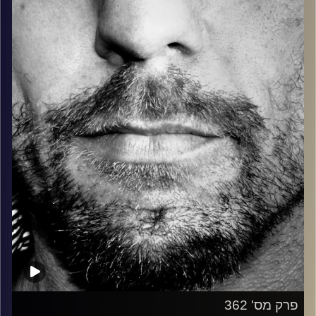
בלוז, bluegrass, ג'אז, Fאנק, פרוגרסיב ואפילו אלקטרוניקה.
כל מה שחי, אמיתי ונושם.
עם שמוליק רגב.
קרדיט תמונות:
David Goehring
פרק מס' 362