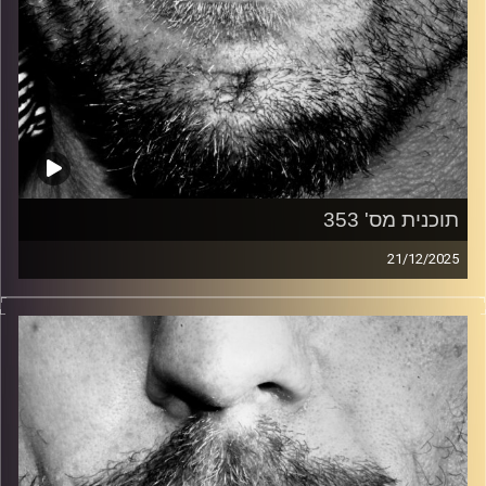
תוכנית מס' 353
21/12/2025
זיפים, מוזיקה מחוספסת של הופעות חיות. הרבה ג'אם, רוק,
בלוז, bluegrass, ג'אז, Fאנק, פרוגרסיב ואפילו אלקטרוניקה.
כל מה שחי, אמיתי ונושם.
עם שמוליק רגב.
קרדיט תמונות:
David Goehring