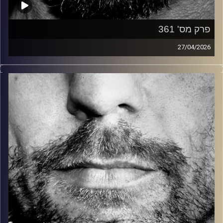
פרק מס' 361
27/04/2026
זיפים, מוזיקה מחוספסת של הופעות חיות. הרבה ג'אם, רוק,
בלוז, bluegrass, ג'אז, Fאנק, פרוגרסיב ואפילו אלקטרוניקה.
כל מה שחי, אמיתי ונושם.
עם שמוליק רגב.
קרדיט תמונות:
David Goehring