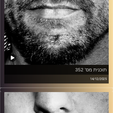
תוכנית מס' 352
14/12/2025
זיפים, מוזיקה מחוספסת של הופעות חיות. הרבה ג'אם, רוק,
בלוז, bluegrass, ג'אז, Fאנק, פרוגרסיב ואפילו אלקטרוניקה.
כל מה שחי, אמיתי ונושם.
עם שמוליק רגב.