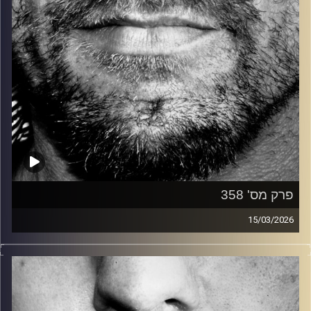
פרק מס' 358
15/03/2026
זיפים, מוזיקה מחוספסת של הופעות חיות. הרבה ג'אם, רוק,
בלוז, bluegrass, ג'אז, Fאנק, פרוגרסיב ואפילו אלקטרוניקה.
כל מה שחי, אמיתי ונושם.
עם שמוליק רגב.