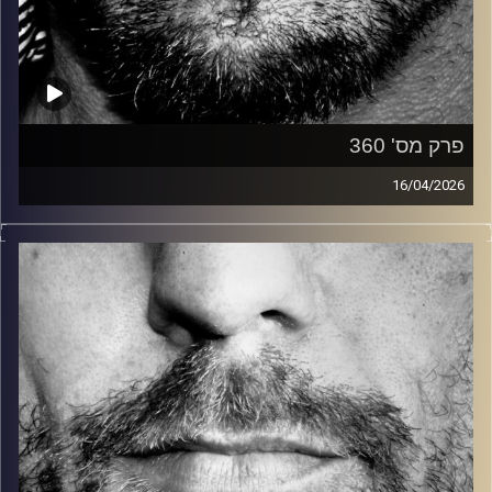
פרק מס' 360
16/04/2026
זיפים, מוזיקה מחוספסת של הופעות חיות. הרבה ג'אם, רוק,
בלוז, bluegrass, ג'אז, Fאנק, פרוגרסיב ואפילו אלקטרוניקה.
כל מה שחי, אמיתי ונושם.
עם שמוליק רגב.
קרדיט תמונות:
David Goehring