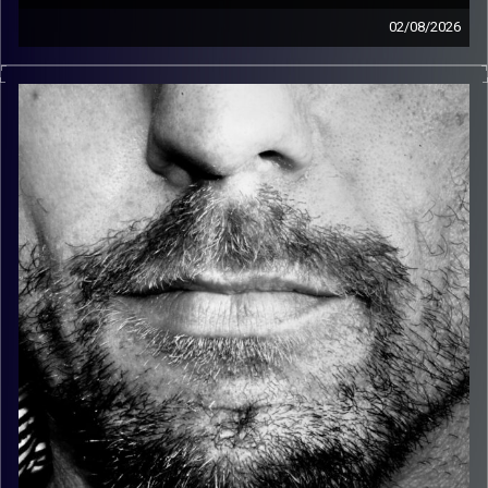
02/08/2026
זיפים, מוזיקה מחוספסת של הופעות חיות. הרבה ג'אם, רוק,
בלוז, bluegrass, ג'אז, Fאנק, פרוגרסיב ואפילו אלקטרוניקה.
כל מה שחי, אמיתי ונושם.
עם שמוליק רגב.
קרדיט תמונות:
David Goehring