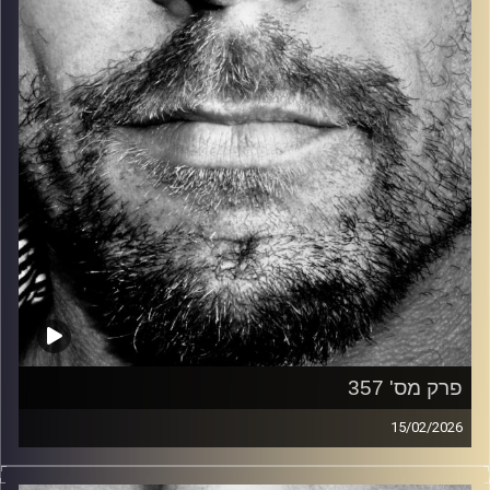
קרדיט תמונות:
David Goehring
פרק מס' 357
15/02/2026
זיפים, מוזיקה מחוספסת של הופעות חיות. הרבה ג'אם, רוק,
בלוז, bluegrass, ג'אז, Fאנק, פרוגרסיב ואפילו אלקטרוניקה.