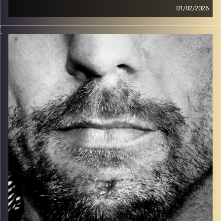
01/02/2026
זיפים, מוזיקה מחוספסת של הופעות חיות. הרבה ג'אם, רוק,
בלוז, bluegrass, ג'אז, Fאנק, פרוגרסיב ואפילו אלקטרוניקה.
כל מה שחי, אמיתי ונושם.
עם שמוליק רגב.
קרדיט תמונות:
David Goehring