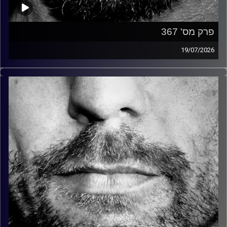
פרק מס' 367
19/07/2026
זיפים, מוזיקה מחוספסת של הופעות חיות. הרבה ג'אם, רוק,
בלוז, bluegrass, ג'אז, Fאנק, פרוגרסיב ואפילו אלקטרוניקה.
כל מה שחי, אמיתי ונושם.
עם שמוליק רגב.
קרדיט תמונות:
David Goehring