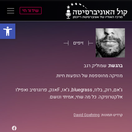
שידור חי
פתח סרגל
ל
ל
תוכן
תפריט
ראשי
ראשי
זיפים
בהגשת:
שמוליק רגב
מוזיקה מחוספסת של הופעות חיות.
ג'אם, רוק, בלוז, bluegrass, ג'אז, Fאנק, פרוגרסיב ואפילו
אלקטרוניקה. כל מה שחי, אמיתי ונושם.
קרדיט תמונות:
David Goehring