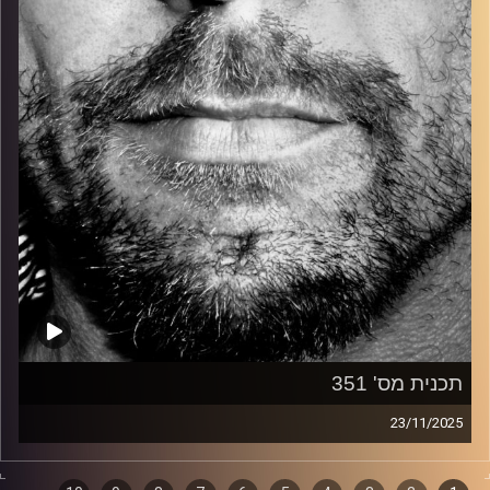
קרדיט תמונות:
David Goehring
תכנית מס' 351
23/11/2025
זיפים, מוזיקה מחוספסת של הופעות חיות. הרבה ג'אם, רוק,
בלוז, bluegrass, ג'אז, Fאנק, פרוגרסיב ואפילו אלקטרוניקה.