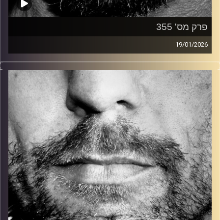
פרק מס' 355
19/01/2026
זיפים, מוזיקה מחוספסת של הופעות חיות. הרבה ג'אם, רוק,
בלוז, bluegrass, ג'אז, Fאנק, פרוגרסיב ואפילו אלקטרוניקה.
כל מה שחי, אמיתי ונושם.
עם שמוליק רגב.
קרדיט תמונות:
David Goehring