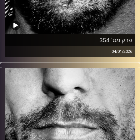
פרק מס' 354
04/01/2026
זיפים, מוזיקה מחוספסת של הופעות חיות. הרבה ג'אם, רוק,
בלוז, bluegrass, ג'אז, Fאנק, פרוגרסיב ואפילו אלקטרוניקה.
כל מה שחי, אמיתי ונושם.
עם שמוליק רגב.
קרדיט תמונות:
David Goehring