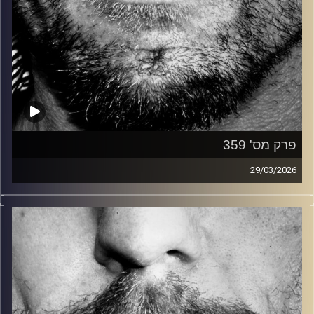
פרק מס' 359
29/03/2026
זיפים, מוזיקה מחוספסת של הופעות חיות. הרבה ג'אם, רוק,
בלוז, bluegrass, ג'אז, Fאנק, פרוגרסיב ואפילו אלקטרוניקה.
כל מה שחי, אמיתי ונושם.
עם שמוליק רגב.
קרדיט תמונות:
David Goehring