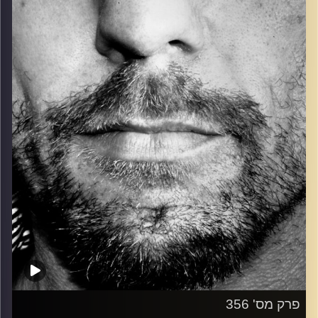
כל מה שחי, אמיתי ונושם.
עם שמוליק רגב.
קרדיט תמונות:
David Goehring
פרק מס' 356