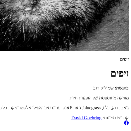
זיפים
זיפים
בהגשת:
שמוליק רגב
מוזיקה מחוספסת של הופעות חיות.
ג'אם, רוק, בלוז, bluegrass, ג'אז, Fאנק, פרוגרסיב ואפילו אלקטרוניקה. כל מה שחי, אמיתי ונושם.
קרדיט תמונות:
David Goehring