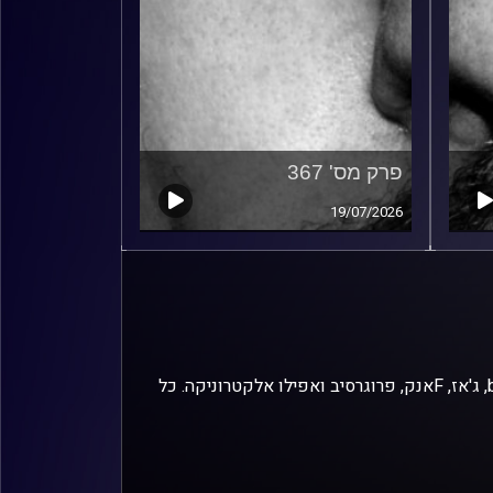
פרק מס' 367
19/07/2026
זיפים, מוזיקה מחוספסת של הופעות חיות. הרבה ג'אם, רוק, בלוז, bluegrass, ג'אז, Fאנק, פרוגרסיב ואפילו אלקטרוניקה. כל