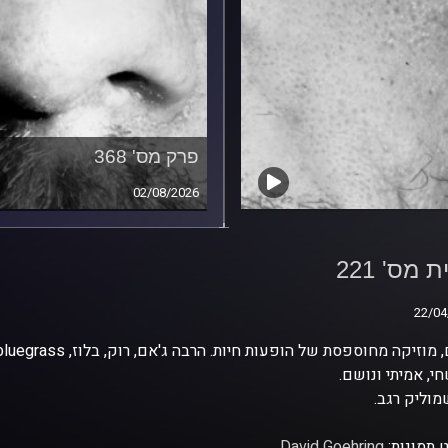
פרק מס' 368
02/08/2026
 מס' 221
 מס' 221
22/04
22/04
י, אמיתי ונושם.
וליק רגב.
 תמונות:
David Goehring